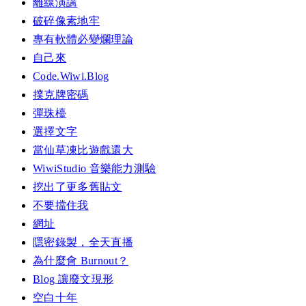
離線演講
破碎像素地牢
專有軟體必變爛理論
自己來
Code.Wiwi.Blog
撲克牌密碼
彈珠檯
選擇文字
當仙草凍比遊戲還大
WiwiStudio 音樂能力測驗
挖出了更多舊貼文
不要擋住我
網址
隱密錄製，全天直播
為什麼會 Burnout？
Blog 讓廢文現形
空白十年