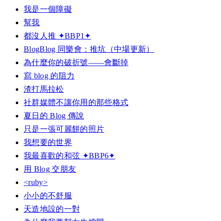
我是一個障礙
幫我
都沒人推 ✦BBP1✦
BlogBlog 同樂會：推坑（中場更新）
為什麼你的破折號——會斷掉
寫 blog 的阻力
渣打馬拉松
社群媒體不讓你用的那些格式
夏日的 Blog 傳說
只是一張可麗餅的照片
我想要的世界
我最喜歡的和弦 ✦BBP6✦
用 Blog 交朋友
<ruby>
小小的不舒服
天造地設的一對