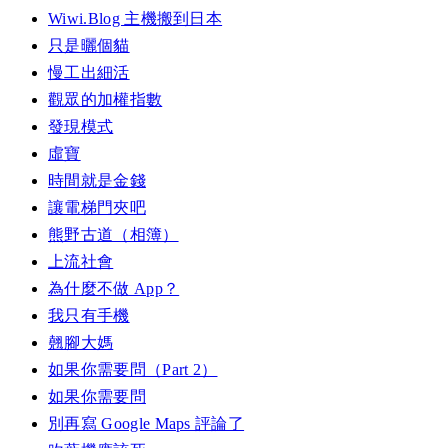
Wiwi.Blog 主機搬到日本
只是曬個貓
慢工出細活
觀眾的加權指數
發現模式
虛寶
時間就是金錢
讓電梯門夾吧
熊野古道（相簿）
上流社會
為什麼不做 App？
我只有手機
翹腳大媽
如果你需要問（Part 2）
如果你需要問
別再寫 Google Maps 評論了