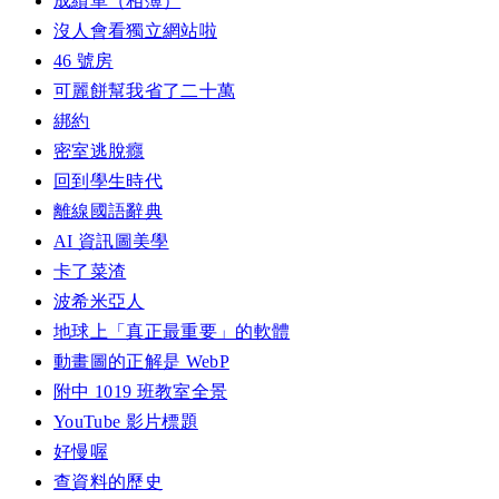
成績單（相簿）
沒人會看獨立網站啦
46 號房
可麗餅幫我省了二十萬
綁約
密室逃脫癮
回到學生時代
離線國語辭典
AI 資訊圖美學
卡了菜渣
波希米亞人
地球上「真正最重要」的軟體
動畫圖的正解是 WebP
附中 1019 班教室全景
YouTube 影片標題
好慢喔
查資料的歷史