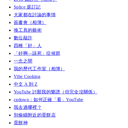
Splice 退訂記
大家都在討論的事情
簽書會（相簿）
換工具的藝術
數位敲詐
四種「好」人
「好啊—該死」症候群
一念之間
我的歷代工作室（相簿）
Vibe Cooking
中文 A 到 Z
YouTube 討厭我的樂譜（但完全沒關係）
cpdown：如何正確「看」YouTube
我去過哪裡？
別偷瞄附近的蛋餅店
蛋餅神