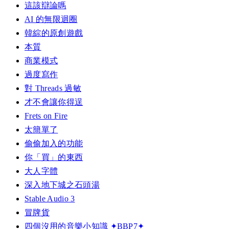
這該辯論嗎
AI 的無限迴圈
韓綜的原創遊戲
本質
商業模式
過度寫作
對 Threads 過敏
才不會讓你得逞
Frets on Fire
太簡單了
偷偷加入的功能
你「買」的東西
大人字體
深入地下城之石頭湯
Stable Audio 3
冒牌貨
四個沒用的音樂小知識 ✦BBP7✦