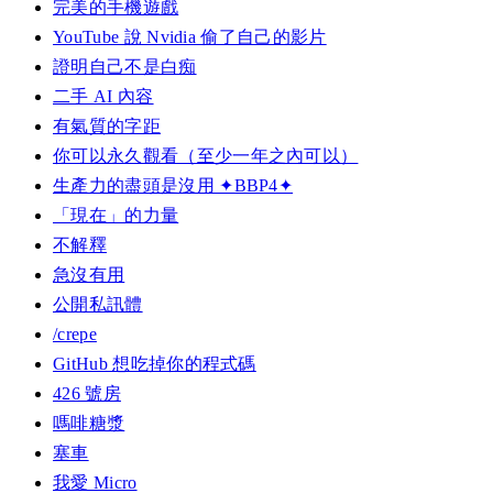
完美的手機遊戲
YouTube 說 Nvidia 偷了自己的影片
證明自己不是白痴
二手 AI 內容
有氣質的字距
你可以永久觀看（至少一年之內可以）
生產力的盡頭是沒用 ✦BBP4✦
「現在」的力量
不解釋
急沒有用
公開私訊體
/crepe
GitHub 想吃掉你的程式碼
426 號房
嗎啡糖漿
塞車
我愛 Micro