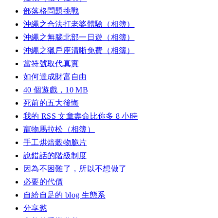
部落格問題挑戰
沖繩之合法打老婆體驗（相簿）
沖繩之無腦北部一日遊（相簿）
沖繩之獵戶座清晰免費（相簿）
當符號取代真實
如何達成財富自由
40 個遊戲，10 MB
死前的五大後悔
我的 RSS 文章壽命比你多 8 小時
寵物馬拉松（相簿）
手工烘焙穀物脆片
說錯話的階級制度
因為不困難了，所以不想做了
必要的代價
自給自足的 blog 生態系
分享慾