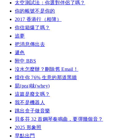
太空測試法：你選對伴侶了嗎？
你的帳號不是你的
2017 香港行（相簿）
你信箱爆了嗎？
追夢
把消息傳出去
遞色
附中 BBS
沒水怎麼辦？刪除舊 Email！
擋住你 76% 生意的那道黑牆
屁(pea)味(whey)
這篇是廢文嗎？
我不是機器人
跳出盒子做音樂
貝多芬 32 首鋼琴奏鳴曲，要彈幾個音？
2025 形象照
早點出門