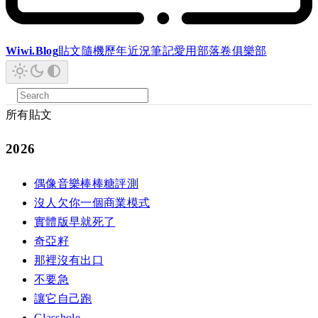
Wiwi.Blog
貼文
隨機
歷年
近況
筆記
愛用
部落卷
俱樂部
所有貼文
2026
偶像音樂棒棒糖評測
沒人欠你一個商業模式
實體版早就死了
奇亞籽
那裡沒有出口
不要急
讓它自己跑
Glasshole