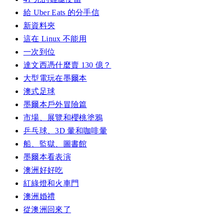
給 Uber Eats 的分手信
新資料夾
這在 Linux 不能用
一次到位
達文西憑什麼賣 130 億？
大型電玩在墨爾本
澳式足球
墨爾本戶外冒險篇
市場、展覽和櫻桃塗鴉
乒乓球、3D 暈和咖啡暈
船、監獄、圖書館
墨爾本看表演
澳洲好好吃
紅綠燈和火車門
澳洲婚禮
從澳洲回來了