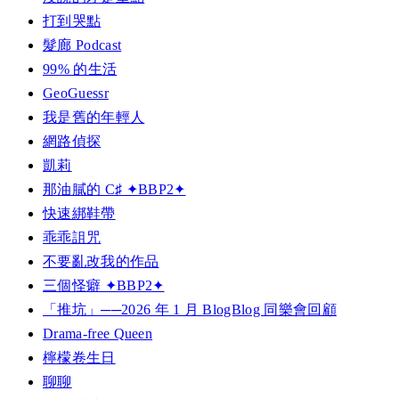
打到哭點
髮廊 Podcast
99% 的生活
GeoGuessr
我是舊的年輕人
網路偵探
凱莉
那油膩的 C♯ ✦BBP2✦
快速綁鞋帶
乖乖詛咒
不要亂改我的作品
三個怪癖 ✦BBP2✦
「推坑」──2026 年 1 月 BlogBlog 同樂會回顧
Drama-free Queen
檸檬卷生日
聊聊