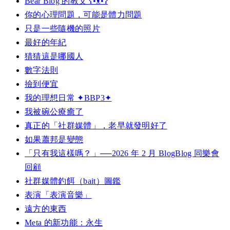
Bear Blog 的教父 ʕ•ᴥ•ʔ
你的心理問題，可能是體力問題
只是一些隨機的照片
最好的年紀
猜猜這是哪國人
數字法則
撿到便宜
我的理想日常 ✦BBP3✦
我被碗公療癒了
真正的「社群媒體」，老早就發明好了
如果蕭邦是變態
「只有我這樣嗎？」──2026 年 2 月 BlogBlog 同樂會
回顧
社群媒體釣餌（bait）圖鑑
表演「表演音樂」
遠方的東西
Meta 的新功能：永生