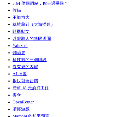
3.64 億個網站，你去過幾個？
假貓
不能放大
草堆藏針（大海撈針）
隨機貼文
以貌取人的無限迴圈
Yahtzee!
爛蘋果
科技觀的三個階段
沒有愛的內容
AI 插圖
很快就會習慣
時薪 18 元的打工仔
撐傘
OpenRouter
聖經遊戲
Marconi 的和平預言