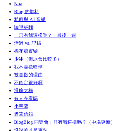
Noa
Blog 的燃料
私廚與 AI 音樂
咖哩杯麵
「只有我這樣嗎？」最後一週
活過 vs. 記錄
棉花糖實驗
少冰（但冰會比較多）
我不喜歡籃球
被喜歡的理由
不確定很好啊
滑脆大橋
有人在看嗎
小菩薩
遮罩信箱
BlogBlog 同樂會：只有我這樣嗎？（中場更新）
沒說的才是重點