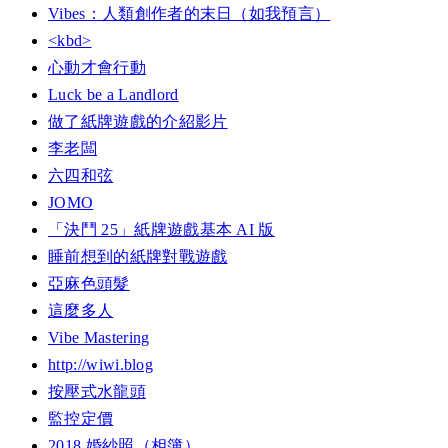
Vibes：人類創作者的末日（如我預言）
<kbd>
心動才會行動
Luck be a Landlord
做了紙牌遊戲的介紹影片
李老闆
六四和弦
JOMO
「決鬥 25」紙牌遊戲基本 AI 版
睡前想到的紙牌對戰遊戲
亞麻色頭髮
這麼多人
Vibe Mastering
http://wiwi.blog
按壓式水龍頭
監控定價
2018 婚紗照（相簿）