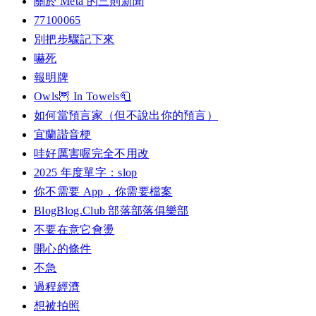
關於 Meta 的三則新聞
77100065
別把步驟記下來
嚇死
報明牌
Owls🦉 In Towels🧻
如何當預言家（但不說出你的預言）
宜蘭諧音梗
哇好厲害喔完全不用改
2025 年度單字：slop
你不需要 App，你需要檔案
BlogBlog.Club 部落部落俱樂部
不要在意它會燙
開心的條件
不急
過程經濟
想被拍照