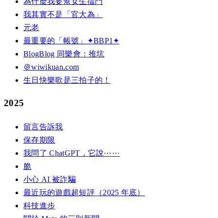
為什麼我要幫女生擋門
我其實不是「官大為」
元老
最重要的「帳號」✦BBP1✦
BlogBlog 同樂會：推坑
＠wiwikuan.com
生日快樂歌是三拍子的！
2025
留言告訴我
保存期限
我問了 ChatGPT，它說⋯⋯
脆
小心 AI 被詐騙
最近玩的遊戲超短評（2025 年底）
科技進步