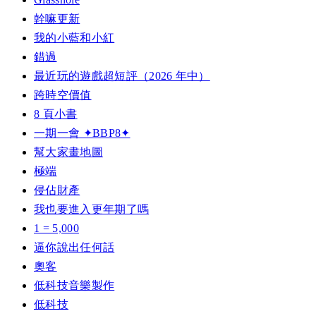
幹嘛更新
我的小藍和小紅
錯過
最近玩的遊戲超短評（2026 年中）
跨時空價值
8 頁小書
一期一會 ✦BBP8✦
幫大家畫地圖
極端
侵佔財產
我也要進入更年期了嗎
1 = 5,000
逼你說出任何話
奧客
低科技音樂製作
低科技