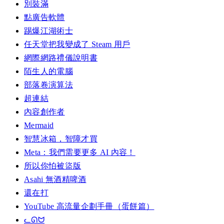
別裝滿
點廣告軟體
踢爆江湖術士
任天堂把我變成了 Steam 用戶
網際網路禮儀說明書
陌生人的電腦
部落卷演算法
超連結
內容創作者
Mermaid
智慧冰箱，智障才買
Meta：我們需要更多 AI 內容！
所以你怕被盜版
Asahi 無酒精啤酒
還在打
YouTube 高流量企劃手冊（蛋餅篇）
ᓚᘏᗢ