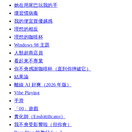
她在用尾巴玩我的手
壞習慣病毒
我的便宜貨優越感
理想的相反
理想的咖啡杯
Windows 98 主題
人類超商店員
看起來不專業
你不會感謝咖啡杯（直到你摔破它）
結果論
離線 AI 好爽（2026 年版）
Vibe Playing
手滑
「00」遊戲
糞化師（Enshittificator）
我不會受影響啦（但你會）