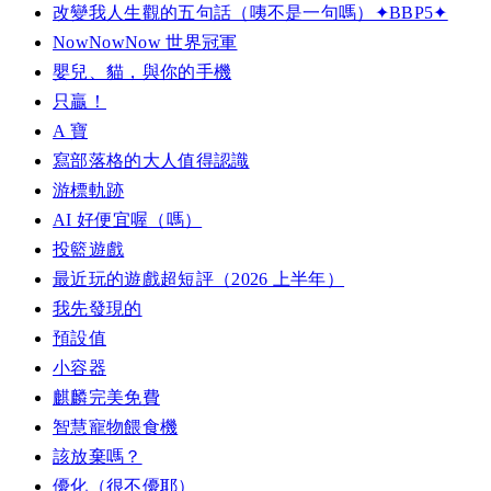
改變我人生觀的五句話（咦不是一句嗎）✦BBP5✦
NowNowNow 世界冠軍
嬰兒、貓，與你的手機
只贏！
A 寶
寫部落格的大人值得認識
游標軌跡
AI 好便宜喔（嗎）
投籃遊戲
最近玩的遊戲超短評（2026 上半年）
我先發現的
預設值
小容器
麒麟完美免費
智慧寵物餵食機
該放棄嗎？
優化（很不優耶）