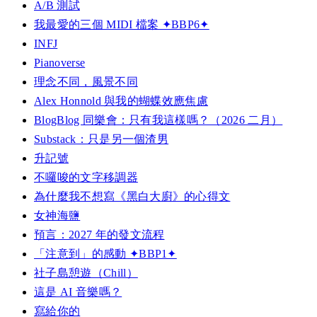
A/B 測試
我最愛的三個 MIDI 檔案 ✦BBP6✦
INFJ
Pianoverse
理念不同，風景不同
Alex Honnold 與我的蝴蝶效應焦慮
BlogBlog 同樂會：只有我這樣嗎？（2026 二月）
Substack：只是另一個渣男
升記號
不囉唆的文字移調器
為什麼我不想寫《黑白大廚》的心得文
女神海鹽
預言：2027 年的發文流程
「注意到」的感動 ✦BBP1✦
社子島憩遊（Chill）
這是 AI 音樂嗎？
寫給你的