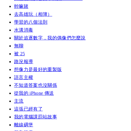
幹嘛賭
去高雄玩（相簿）
學習的八個法則
水溝消毒
關於追逐數字，我的偶像們怎麼說
無聊
被 25
路況報導
想像力是最好的重製版
語言主權
不知道答案也沒關係
從我的 iPhone 傳送
主流
這張已經有了
我的電腦課罰站故事
離線碉堡