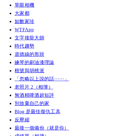
單眼相機
大家都
如數家珍
WTFApp
文字接龍大師
時代趨勢
道德線的形狀
練琴的刷油漆理論
根號與胡桃派
「忽略以上說的話⋯⋯」
老照片 2（相簿）
無酒精啤酒超短評
別放棄自己的家
Blog 是最佳復仇工具
反壓縮
最後一個備份（就是你）