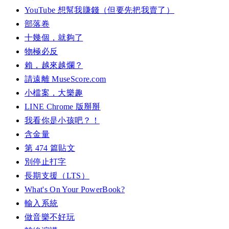
YouTube 想幫我賺錢（但要先把我賣了）
部落卷
十幾個，就夠了
物極必反
賴，越來越爛？
請遠離 MuseScore.com
小檔案，大樂趣
LINE Chrome 版掰掰
我看你是小孩吧？！
含金量
第 474 篇貼文
別停止打字
長期支援（LTS）
What's On Your PowerBook?
輸入系統
做音樂不好玩