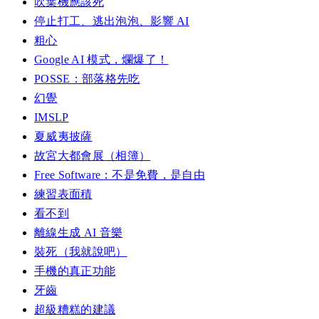
吹葉機應該死
停止打工、逃出泡泡、影響 AI
粗心
Google AI 模式，爛爆了！
POSSE：部落格先吃
幻覺
IMSLP
夏威夷披薩
故宮大都會展（相簿）
Free Software：不是免費，是自由
練習表面積
看不到
離線生成 AI 音樂
裝死（我就說吧）
手機的真正功能
牙齒
超級糟糕的建議