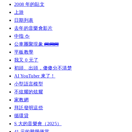
2008 年的貼文
上游
日期列表
去年的音樂會影片
中指 🖕
公車團聚現象 🚌🚌🚌
平板教學
我又 0 元了
初頭、出頭，傻傻分不清楚
AI YouTuber 來了！
小型語言模型
不炫耀的炫耀
家教網
拜託發明這些
循環貸
S 大的音樂會（2025）
41 元的雞腿便當