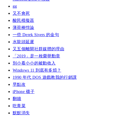
gg
又不會死
酸民模擬器
薄荷棒悖論
一些 Derek Sivers 的金句
水龍頭延遲
又五個離開社群媒體的理由
「2019」是一枚榮譽勳章
別小看小小的被動收入
Windows 11 到底有多煩？
1990 年代 DOS 遊戲教我的行銷課
早點改
iPhone 襪子
翻牆
吃青菜
默默消失