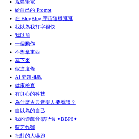
荒島筆電
給自己的 Prompt
在 BlogBlog 宇宙隨機逛逛
我以為我打字很快
我以前
一個動作
不想拿東西
寫下來
假進度條
AI 問題挑戰
健康檢查
有良心的科技
為什麼古典音樂人要看譜？
自以為的自己
我的遊戲音樂記憶 ✦BBP6✦
藍牙炸彈
把對的人嚇跑