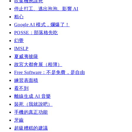
吹葉機應該死
停止打工、逃出泡泡、影響 AI
粗心
Google AI 模式，爛爆了！
POSSE：部落格先吃
幻覺
IMSLP
夏威夷披薩
故宮大都會展（相簿）
Free Software：不是免費，是自由
練習表面積
看不到
離線生成 AI 音樂
裝死（我就說吧）
手機的真正功能
牙齒
超級糟糕的建議