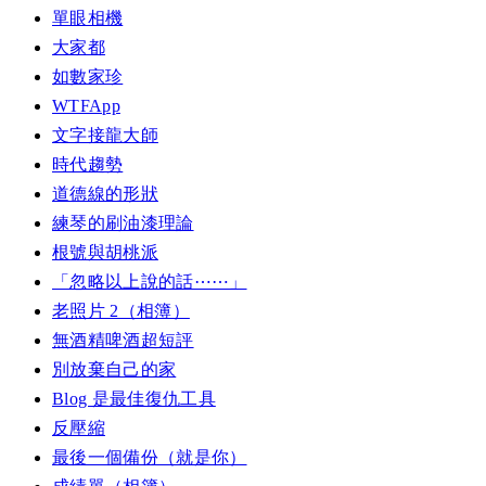
單眼相機
大家都
如數家珍
WTFApp
文字接龍大師
時代趨勢
道德線的形狀
練琴的刷油漆理論
根號與胡桃派
「忽略以上說的話⋯⋯」
老照片 2（相簿）
無酒精啤酒超短評
別放棄自己的家
Blog 是最佳復仇工具
反壓縮
最後一個備份（就是你）