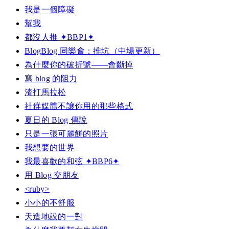
我是一個障礙
幫我
都沒人推 ✦BBP1✦
BlogBlog 同樂會：推坑（中場更新）
為什麼你的破折號——會斷掉
寫 blog 的阻力
渣打馬拉松
社群媒體不讓你用的那些格式
夏日的 Blog 傳說
只是一張可麗餅的照片
我想要的世界
我最喜歡的和弦 ✦BBP6✦
用 Blog 交朋友
<ruby>
小小的不舒服
天造地設的一對