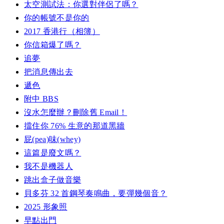
太空測試法：你選對伴侶了嗎？
你的帳號不是你的
2017 香港行（相簿）
你信箱爆了嗎？
追夢
把消息傳出去
遞色
附中 BBS
沒水怎麼辦？刪除舊 Email！
擋住你 76% 生意的那道黑牆
屁(pea)味(whey)
這篇是廢文嗎？
我不是機器人
跳出盒子做音樂
貝多芬 32 首鋼琴奏鳴曲，要彈幾個音？
2025 形象照
早點出門