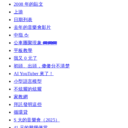
2008 年的貼文
上游
日期列表
去年的音樂會影片
中指 🖕
公車團聚現象 🚌🚌🚌
平板教學
我又 0 元了
初頭、出頭，傻傻分不清楚
AI YouTuber 來了！
小型語言模型
不炫耀的炫耀
家教網
拜託發明這些
循環貸
S 大的音樂會（2025）
41 元的雞腿便當