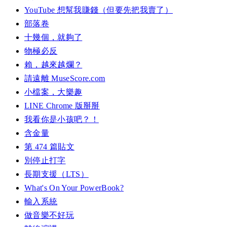
YouTube 想幫我賺錢（但要先把我賣了）
部落卷
十幾個，就夠了
物極必反
賴，越來越爛？
請遠離 MuseScore.com
小檔案，大樂趣
LINE Chrome 版掰掰
我看你是小孩吧？！
含金量
第 474 篇貼文
別停止打字
長期支援（LTS）
What's On Your PowerBook?
輸入系統
做音樂不好玩