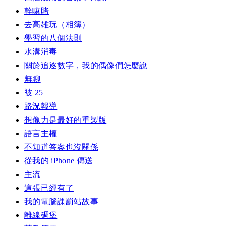
幹嘛賭
去高雄玩（相簿）
學習的八個法則
水溝消毒
關於追逐數字，我的偶像們怎麼說
無聊
被 25
路況報導
想像力是最好的重製版
語言主權
不知道答案也沒關係
從我的 iPhone 傳送
主流
這張已經有了
我的電腦課罰站故事
離線碉堡