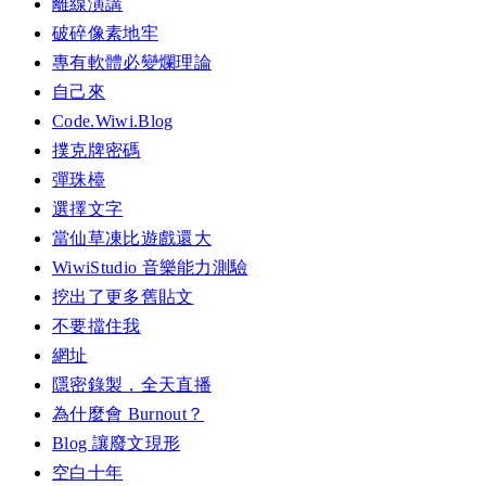
離線演講
破碎像素地牢
專有軟體必變爛理論
自己來
Code.Wiwi.Blog
撲克牌密碼
彈珠檯
選擇文字
當仙草凍比遊戲還大
WiwiStudio 音樂能力測驗
挖出了更多舊貼文
不要擋住我
網址
隱密錄製，全天直播
為什麼會 Burnout？
Blog 讓廢文現形
空白十年