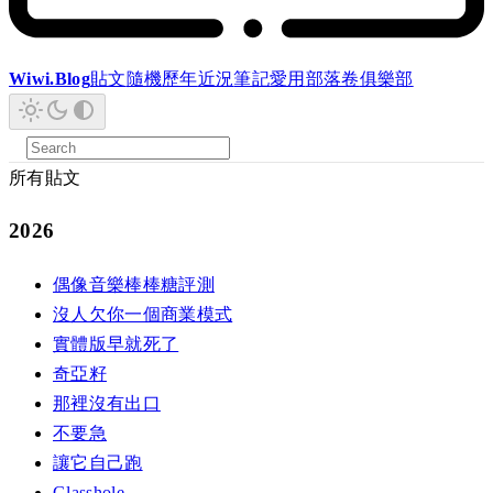
Wiwi.Blog
貼文
隨機
歷年
近況
筆記
愛用
部落卷
俱樂部
所有貼文
2026
偶像音樂棒棒糖評測
沒人欠你一個商業模式
實體版早就死了
奇亞籽
那裡沒有出口
不要急
讓它自己跑
Glasshole