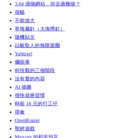
3.64 億個網站，你去過幾個？
假貓
不能放大
草堆藏針（大海撈針）
隨機貼文
以貌取人的無限迴圈
Yahtzee!
爛蘋果
科技觀的三個階段
沒有愛的內容
AI 插圖
很快就會習慣
時薪 18 元的打工仔
撐傘
OpenRouter
聖經遊戲
Marconi 的和平預言