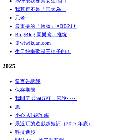
為什麼我要幫女生擋門
我其實不是「官大為」
元老
最重要的「帳號」✦BBP1✦
BlogBlog 同樂會：推坑
＠wiwikuan.com
生日快樂歌是三拍子的！
2025
留言告訴我
保存期限
我問了 ChatGPT，它說⋯⋯
脆
小心 AI 被詐騙
最近玩的遊戲超短評（2025 年底）
科技進步