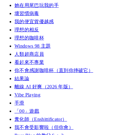
她在用尾巴玩我的手
壞習慣病毒
我的便宜貨優越感
理想的相反
理想的咖啡杯
Windows 98 主題
人類超商店員
看起來不專業
你不會感謝咖啡杯（直到你摔破它）
結果論
離線 AI 好爽（2026 年版）
Vibe Playing
手滑
「00」遊戲
糞化師（Enshittificator）
我不會受影響啦（但你會）