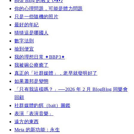
Bear Blog 的教父 ʕ•ᴥ•ʔ
你的心理問題，可能是體力問題
只是一些隨機的照片
最好的年紀
猜猜這是哪國人
數字法則
撿到便宜
我的理想日常 ✦BBP3✦
我被碗公療癒了
真正的「社群媒體」，老早就發明好了
如果蕭邦是變態
「只有我這樣嗎？」──2026 年 2 月 BlogBlog 同樂會
回顧
社群媒體釣餌（bait）圖鑑
表演「表演音樂」
遠方的東西
Meta 的新功能：永生