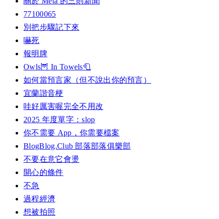
關於 Meta 的三則新聞
77100065
別把步驟記下來
嚇死
報明牌
Owls🦉 In Towels🧻
如何當預言家（但不說出你的預言）
宜蘭諧音梗
哇好厲害喔完全不用改
2025 年度單字：slop
你不需要 App，你需要檔案
BlogBlog.Club 部落部落俱樂部
不要在意它會燙
開心的條件
不急
過程經濟
想被拍照