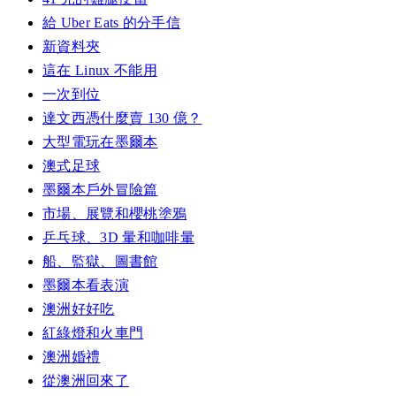
給 Uber Eats 的分手信
新資料夾
這在 Linux 不能用
一次到位
達文西憑什麼賣 130 億？
大型電玩在墨爾本
澳式足球
墨爾本戶外冒險篇
市場、展覽和櫻桃塗鴉
乒乓球、3D 暈和咖啡暈
船、監獄、圖書館
墨爾本看表演
澳洲好好吃
紅綠燈和火車門
澳洲婚禮
從澳洲回來了