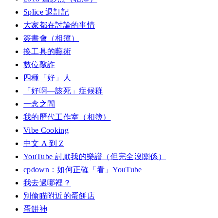
Splice 退訂記
大家都在討論的事情
簽書會（相簿）
換工具的藝術
數位敲詐
四種「好」人
「好啊—該死」症候群
一念之間
我的歷代工作室（相簿）
Vibe Cooking
中文 A 到 Z
YouTube 討厭我的樂譜（但完全沒關係）
cpdown：如何正確「看」YouTube
我去過哪裡？
別偷瞄附近的蛋餅店
蛋餅神