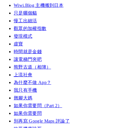
Wiwi.Blog 主機搬到日本
只是曬個貓
慢工出細活
觀眾的加權指數
發現模式
虛寶
時間就是金錢
讓電梯門夾吧
熊野古道（相簿）
上流社會
為什麼不做 App？
我只有手機
翹腳大媽
如果你需要問（Part 2）
如果你需要問
別再寫 Google Maps 評論了