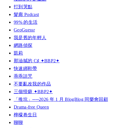
打到哭點
髮廊 Podcast
99% 的生活
GeoGuessr
我是舊的年輕人
網路偵探
凱莉
那油膩的 C♯ ✦BBP2✦
快速綁鞋帶
乖乖詛咒
不要亂改我的作品
三個怪癖 ✦BBP2✦
「推坑」──2026 年 1 月 BlogBlog 同樂會回顧
Drama-free Queen
檸檬卷生日
聊聊