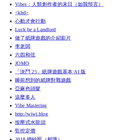
Vibes：人類創作者的末日（如我預言）
<kbd>
心動才會行動
Luck be a Landlord
做了紙牌遊戲的介紹影片
李老闆
六四和弦
JOMO
「決鬥 25」紙牌遊戲基本 AI 版
睡前想到的紙牌對戰遊戲
亞麻色頭髮
這麼多人
Vibe Mastering
http://wiwi.blog
按壓式水龍頭
監控定價
2018 婚紗照（相簿）