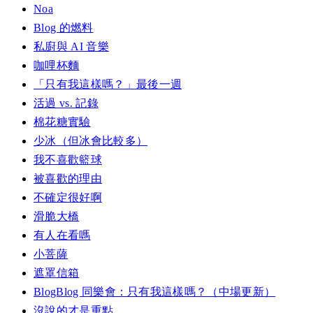
Noa
Blog 的燃料
私廚與 AI 音樂
咖哩杯麵
「只有我這樣嗎？」最後一週
活過 vs. 記錄
棉花糖實驗
少冰（但冰會比較多）
我不喜歡籃球
被喜歡的理由
不確定很好啊
滑脆大橋
有人在看嗎
小菩薩
遮罩信箱
BlogBlog 同樂會：只有我這樣嗎？（中場更新）
沒說的才是重點