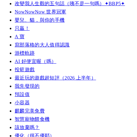
改變我人生觀的五句話（咦不是一句嗎）✦BBP5✦
NowNowNow 世界冠軍
嬰兒、貓，與你的手機
只贏！
A 寶
寫部落格的大人值得認識
游標軌跡
AI 好便宜喔（嗎）
投籃遊戲
最近玩的遊戲超短評（2026 上半年）
我先發現的
預設值
小容器
麒麟完美免費
智慧寵物餵食機
該放棄嗎？
優化（很不優耶）