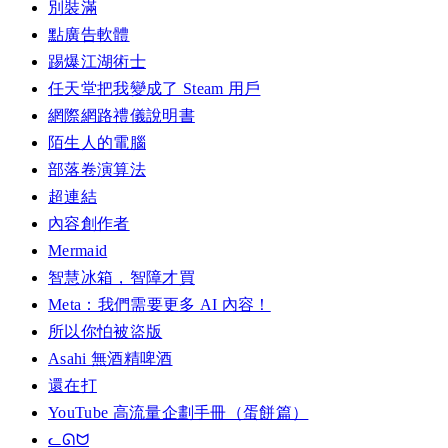
別裝滿
點廣告軟體
踢爆江湖術士
任天堂把我變成了 Steam 用戶
網際網路禮儀說明書
陌生人的電腦
部落卷演算法
超連結
內容創作者
Mermaid
智慧冰箱，智障才買
Meta：我們需要更多 AI 內容！
所以你怕被盜版
Asahi 無酒精啤酒
還在打
YouTube 高流量企劃手冊（蛋餅篇）
ᓚᘏᗢ