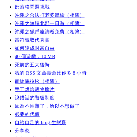
部落格問題挑戰
沖繩之合法打老婆體驗（相簿）
沖繩之無腦北部一日遊（相簿）
沖繩之獵戶座清晰免費（相簿）
當符號取代真實
如何達成財富自由
40 個遊戲，10 MB
死前的五大後悔
我的 RSS 文章壽命比你多 8 小時
寵物馬拉松（相簿）
手工烘焙穀物脆片
說錯話的階級制度
因為不困難了，所以不想做了
必要的代價
自給自足的 blog 生態系
分享慾