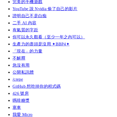
完美的手機遊戲
YouTube 說 Nvidia 偷了自己的影片
證明自己不是白痴
二手 AI 內容
有氣質的字距
你可以永久觀看（至少一年之內可以）
生產力的盡頭是沒用 ✦BBP4✦
「現在」的力量
不解釋
急沒有用
公開私訊體
/crepe
GitHub 想吃掉你的程式碼
426 號房
嗎啡糖漿
塞車
我愛 Micro