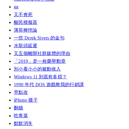
gg
又不會死
酸民模擬器
薄荷棒悖論
一些 Derek Sivers 的金句
水龍頭延遲
又五個離開社群媒體的理由
「2019」是一枚榮譽勳章
別小看小小的被動收入
Windows 11 到底有多煩？
1990 年代 DOS 遊戲教我的行銷課
早點改
iPhone 襪子
翻牆
吃青菜
默默消失