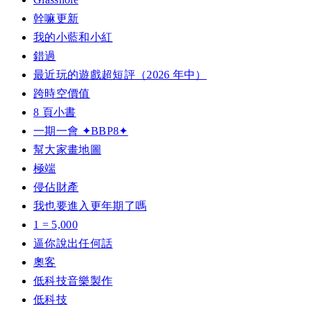
幹嘛更新
我的小藍和小紅
錯過
最近玩的遊戲超短評（2026 年中）
跨時空價值
8 頁小書
一期一會 ✦BBP8✦
幫大家畫地圖
極端
侵佔財產
我也要進入更年期了嗎
1 = 5,000
逼你說出任何話
奧客
低科技音樂製作
低科技