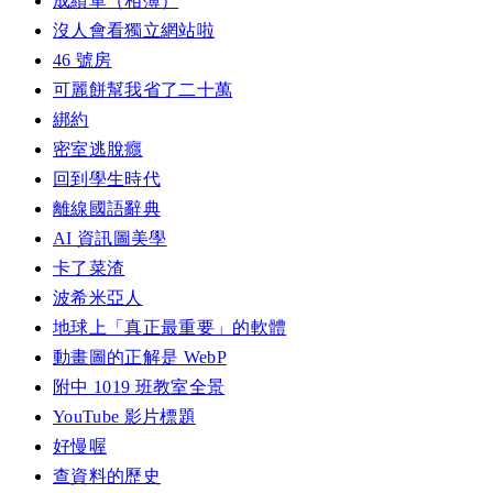
成績單（相簿）
沒人會看獨立網站啦
46 號房
可麗餅幫我省了二十萬
綁約
密室逃脫癮
回到學生時代
離線國語辭典
AI 資訊圖美學
卡了菜渣
波希米亞人
地球上「真正最重要」的軟體
動畫圖的正解是 WebP
附中 1019 班教室全景
YouTube 影片標題
好慢喔
查資料的歷史