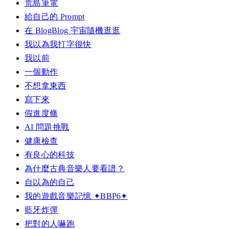
荒島筆電
給自己的 Prompt
在 BlogBlog 宇宙隨機逛逛
我以為我打字很快
我以前
一個動作
不想拿東西
寫下來
假進度條
AI 問題挑戰
健康檢查
有良心的科技
為什麼古典音樂人要看譜？
自以為的自己
我的遊戲音樂記憶 ✦BBP6✦
藍牙炸彈
把對的人嚇跑