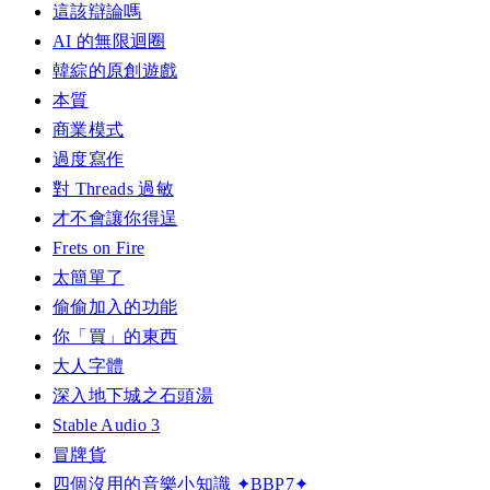
這該辯論嗎
AI 的無限迴圈
韓綜的原創遊戲
本質
商業模式
過度寫作
對 Threads 過敏
才不會讓你得逞
Frets on Fire
太簡單了
偷偷加入的功能
你「買」的東西
大人字體
深入地下城之石頭湯
Stable Audio 3
冒牌貨
四個沒用的音樂小知識 ✦BBP7✦