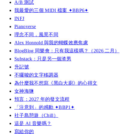
A/B 測試
我最愛的三個 MIDI 檔案 ✦BBP6✦
INFJ
Pianoverse
理念不同，風景不同
Alex Honnold 與我的蝴蝶效應焦慮
BlogBlog 同樂會：只有我這樣嗎？（2026 二月）
Substack：只是另一個渣男
升記號
不囉唆的文字移調器
為什麼我不想寫《黑白大廚》的心得文
女神海鹽
預言：2027 年的發文流程
「注意到」的感動 ✦BBP1✦
社子島憩遊（Chill）
這是 AI 音樂嗎？
寫給你的