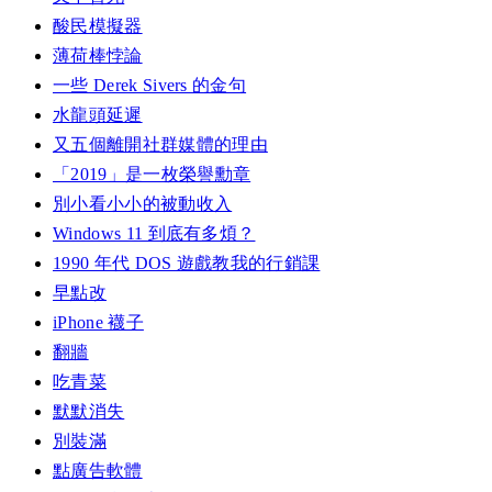
酸民模擬器
薄荷棒悖論
一些 Derek Sivers 的金句
水龍頭延遲
又五個離開社群媒體的理由
「2019」是一枚榮譽勳章
別小看小小的被動收入
Windows 11 到底有多煩？
1990 年代 DOS 遊戲教我的行銷課
早點改
iPhone 襪子
翻牆
吃青菜
默默消失
別裝滿
點廣告軟體