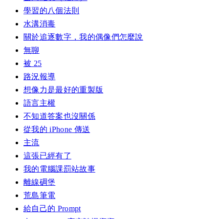
學習的八個法則
水溝消毒
關於追逐數字，我的偶像們怎麼說
無聊
被 25
路況報導
想像力是最好的重製版
語言主權
不知道答案也沒關係
從我的 iPhone 傳送
主流
這張已經有了
我的電腦課罰站故事
離線碉堡
荒島筆電
給自己的 Prompt