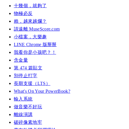
十幾個，就夠了
物極必反
賴，越來越爛？
請遠離 MuseScore.com
小檔案，大樂趣
LINE Chrome 版掰掰
我看你是小孩吧？！
含金量
第 474 篇貼文
別停止打字
長期支援（LTS）
What's On Your PowerBook?
輸入系統
做音樂不好玩
離線演講
破碎像素地牢