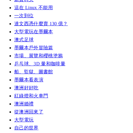
這在 Linux 不能用
一次到位
達文西憑什麼賣 130 億？
大型電玩在墨爾本
澳式足球
墨爾本戶外冒險篇
市場、展覽和櫻桃塗鴉
乒乓球、3D 暈和咖啡暈
船、監獄、圖書館
墨爾本看表演
澳洲好好吃
紅綠燈和火車門
澳洲婚禮
從澳洲回來了
大型電玩
自己的世界