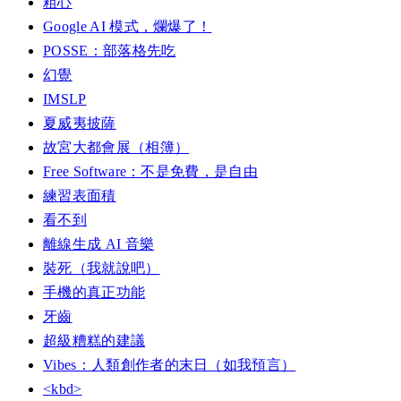
粗心
Google AI 模式，爛爆了！
POSSE：部落格先吃
幻覺
IMSLP
夏威夷披薩
故宮大都會展（相簿）
Free Software：不是免費，是自由
練習表面積
看不到
離線生成 AI 音樂
裝死（我就說吧）
手機的真正功能
牙齒
超級糟糕的建議
Vibes：人類創作者的末日（如我預言）
<kbd>