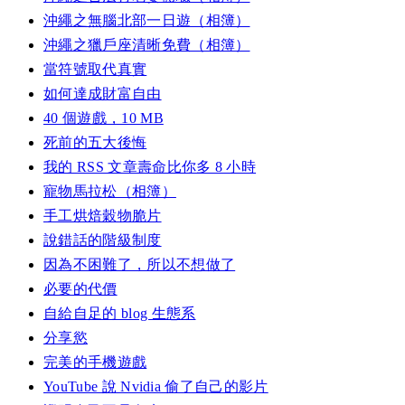
沖繩之無腦北部一日遊（相簿）
沖繩之獵戶座清晰免費（相簿）
當符號取代真實
如何達成財富自由
40 個遊戲，10 MB
死前的五大後悔
我的 RSS 文章壽命比你多 8 小時
寵物馬拉松（相簿）
手工烘焙穀物脆片
說錯話的階級制度
因為不困難了，所以不想做了
必要的代價
自給自足的 blog 生態系
分享慾
完美的手機遊戲
YouTube 說 Nvidia 偷了自己的影片