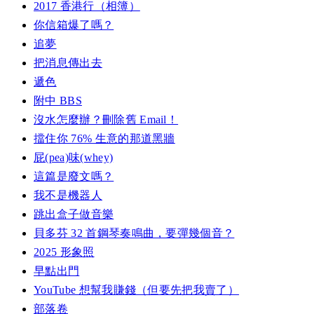
2017 香港行（相簿）
你信箱爆了嗎？
追夢
把消息傳出去
遞色
附中 BBS
沒水怎麼辦？刪除舊 Email！
擋住你 76% 生意的那道黑牆
屁(pea)味(whey)
這篇是廢文嗎？
我不是機器人
跳出盒子做音樂
貝多芬 32 首鋼琴奏鳴曲，要彈幾個音？
2025 形象照
早點出門
YouTube 想幫我賺錢（但要先把我賣了）
部落卷