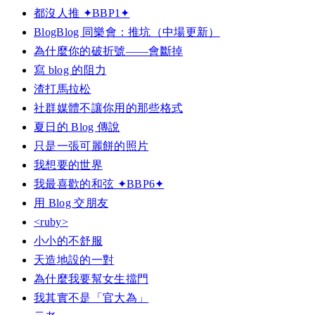
都沒人推 ✦BBP1✦
BlogBlog 同樂會：推坑（中場更新）
為什麼你的破折號——會斷掉
寫 blog 的阻力
渣打馬拉松
社群媒體不讓你用的那些格式
夏日的 Blog 傳說
只是一張可麗餅的照片
我想要的世界
我最喜歡的和弦 ✦BBP6✦
用 Blog 交朋友
<ruby>
小小的不舒服
天造地設的一對
為什麼我要幫女生擋門
我其實不是「官大為」