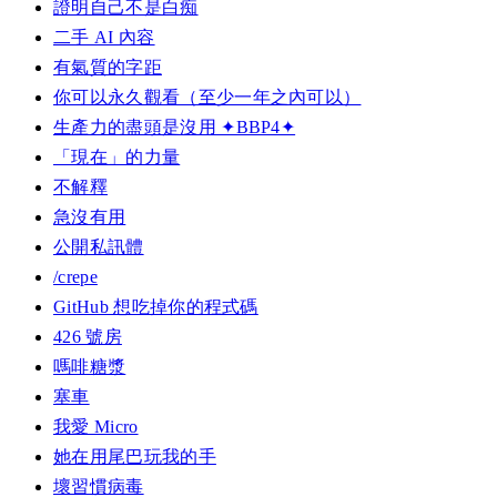
證明自己不是白痴
二手 AI 內容
有氣質的字距
你可以永久觀看（至少一年之內可以）
生產力的盡頭是沒用 ✦BBP4✦
「現在」的力量
不解釋
急沒有用
公開私訊體
/crepe
GitHub 想吃掉你的程式碼
426 號房
嗎啡糖漿
塞車
我愛 Micro
她在用尾巴玩我的手
壞習慣病毒