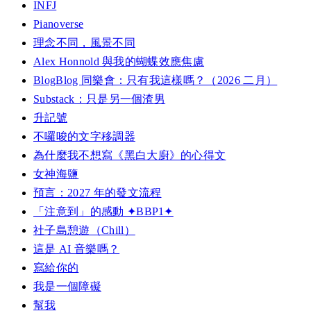
INFJ
Pianoverse
理念不同，風景不同
Alex Honnold 與我的蝴蝶效應焦慮
BlogBlog 同樂會：只有我這樣嗎？（2026 二月）
Substack：只是另一個渣男
升記號
不囉唆的文字移調器
為什麼我不想寫《黑白大廚》的心得文
女神海鹽
預言：2027 年的發文流程
「注意到」的感動 ✦BBP1✦
社子島憩遊（Chill）
這是 AI 音樂嗎？
寫給你的
我是一個障礙
幫我