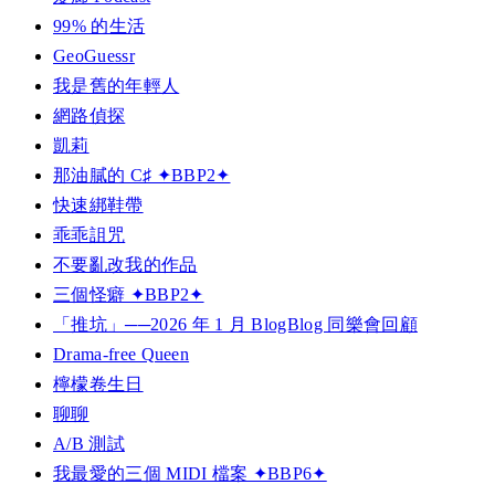
99% 的生活
GeoGuessr
我是舊的年輕人
網路偵探
凱莉
那油膩的 C♯ ✦BBP2✦
快速綁鞋帶
乖乖詛咒
不要亂改我的作品
三個怪癖 ✦BBP2✦
「推坑」──2026 年 1 月 BlogBlog 同樂會回顧
Drama-free Queen
檸檬卷生日
聊聊
A/B 測試
我最愛的三個 MIDI 檔案 ✦BBP6✦