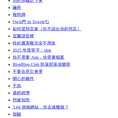
別把步驟記下來
嚇死
報明牌
Owls🦉 In Towels🧻
如何當預言家（但不說出你的預言）
宜蘭諧音梗
哇好厲害喔完全不用改
2025 年度單字：slop
你不需要 App，你需要檔案
BlogBlog.Club 部落部落俱樂部
不要在意它會燙
開心的條件
不急
過程經濟
想被拍照
3.64 億個網站，你去過幾個？
假貓