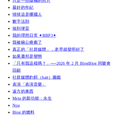
只是一些隨機的照片
最好的年紀
猜猜這是哪國人
數字法則
撿到便宜
我的理想日常 ✦BBP3✦
我被碗公療癒了
真正的「社群媒體」，老早就發明好了
如果蕭邦是變態
「只有我這樣嗎？」──2026 年 2 月 BlogBlog 同樂會
回顧
社群媒體釣餌（bait）圖鑑
表演「表演音樂」
遠方的東西
Meta 的新功能：永生
Noa
Blog 的燃料