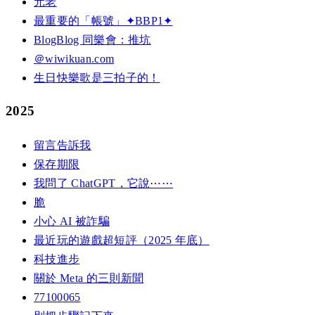
元老
最重要的「帳號」✦BBP1✦
BlogBlog 同樂會：推坑
＠wiwikuan.com
生日快樂歌是三拍子的！
2025
留言告訴我
保存期限
我問了 ChatGPT，它說⋯⋯
脆
小心 AI 被詐騙
最近玩的遊戲超短評（2025 年底）
科技進步
關於 Meta 的三則新聞
77100065