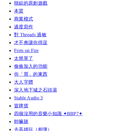
韓綜的原創遊戲
本質
商業模式
過度寫作
對 Threads 過敏
才不會讓你得逞
Frets on Fire
太簡單了
偷偷加入的功能
你「買」的東西
大人字體
深入地下城之石頭湯
Stable Audio 3
冒牌貨
四個沒用的音樂小知識 ✦BBP7✦
幹嘛賭
去高雄玩（相簿）