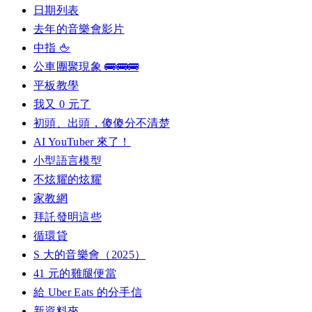
日期列表
去年的音樂會影片
中指 🖕
公車團聚現象 🚌🚌🚌
平板教學
我又 0 元了
初頭、出頭，傻傻分不清楚
AI YouTuber 來了！
小型語言模型
不炫耀的炫耀
家教網
拜託發明這些
循環貸
S 大的音樂會（2025）
41 元的雞腿便當
給 Uber Eats 的分手信
新資料夾