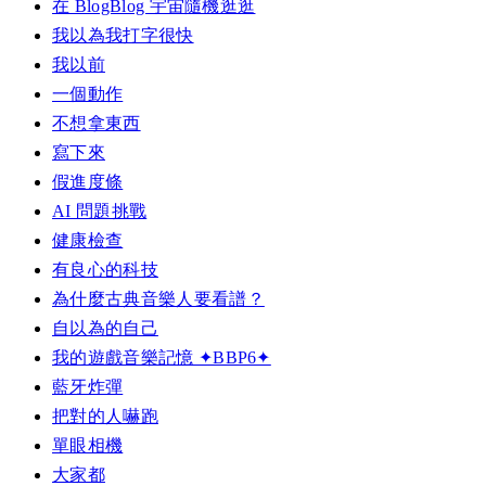
在 BlogBlog 宇宙隨機逛逛
我以為我打字很快
我以前
一個動作
不想拿東西
寫下來
假進度條
AI 問題挑戰
健康檢查
有良心的科技
為什麼古典音樂人要看譜？
自以為的自己
我的遊戲音樂記憶 ✦BBP6✦
藍牙炸彈
把對的人嚇跑
單眼相機
大家都