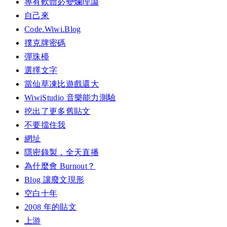
專有軟體必變爛理論
自己來
Code.Wiwi.Blog
撲克牌密碼
彈珠檯
選擇文字
當仙草凍比遊戲還大
WiwiStudio 音樂能力測驗
挖出了更多舊貼文
不要擋住我
網址
隱密錄製，全天直播
為什麼會 Burnout？
Blog 讓廢文現形
空白十年
2008 年的貼文
上游