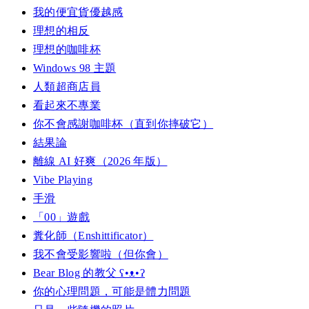
我的便宜貨優越感
理想的相反
理想的咖啡杯
Windows 98 主題
人類超商店員
看起來不專業
你不會感謝咖啡杯（直到你摔破它）
結果論
離線 AI 好爽（2026 年版）
Vibe Playing
手滑
「00」遊戲
糞化師（Enshittificator）
我不會受影響啦（但你會）
Bear Blog 的教父 ʕ•ᴥ•ʔ
你的心理問題，可能是體力問題