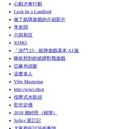
心動才會行動
Luck be a Landlord
做了紙牌遊戲的介紹影片
李老闆
六四和弦
JOMO
「決鬥 25」紙牌遊戲基本 AI 版
睡前想到的紙牌對戰遊戲
亞麻色頭髮
這麼多人
Vibe Mastering
http://wiwi.blog
按壓式水龍頭
監控定價
2018 婚紗照（相簿）
Splice 退訂記
大家都在討論的事情