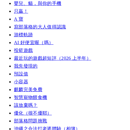
嬰兒、貓，與你的手機
只贏！
A 寶
寫部落格的大人值得認識
游標軌跡
AI 好便宜喔（嗎）
投籃遊戲
最近玩的遊戲超短評（2026 上半年）
我先發現的
預設值
小容器
麒麟完美免費
智慧寵物餵食機
該放棄嗎？
優化（很不優耶）
部落格問題挑戰
沖繩之合法打老婆體驗（相簿）