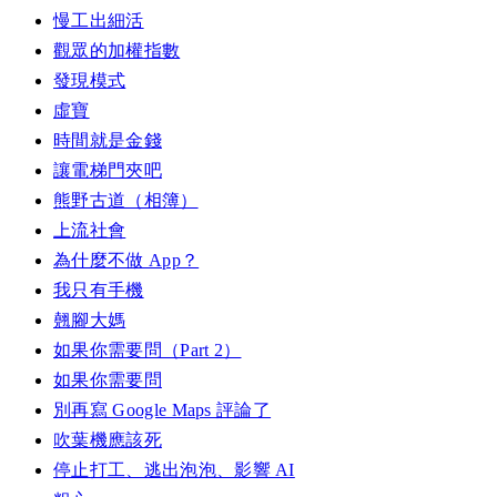
慢工出細活
觀眾的加權指數
發現模式
虛寶
時間就是金錢
讓電梯門夾吧
熊野古道（相簿）
上流社會
為什麼不做 App？
我只有手機
翹腳大媽
如果你需要問（Part 2）
如果你需要問
別再寫 Google Maps 評論了
吹葉機應該死
停止打工、逃出泡泡、影響 AI