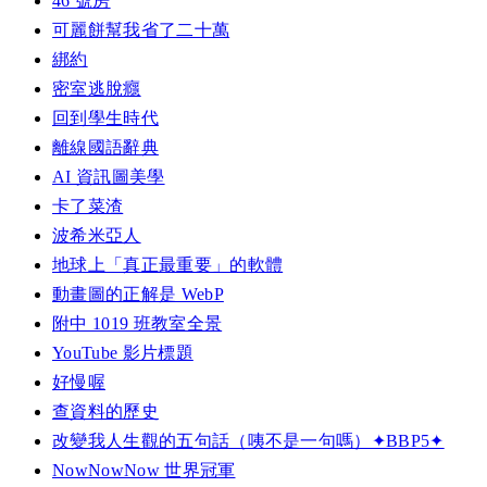
46 號房
可麗餅幫我省了二十萬
綁約
密室逃脫癮
回到學生時代
離線國語辭典
AI 資訊圖美學
卡了菜渣
波希米亞人
地球上「真正最重要」的軟體
動畫圖的正解是 WebP
附中 1019 班教室全景
YouTube 影片標題
好慢喔
查資料的歷史
改變我人生觀的五句話（咦不是一句嗎）✦BBP5✦
NowNowNow 世界冠軍