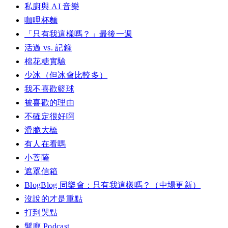
私廚與 AI 音樂
咖哩杯麵
「只有我這樣嗎？」最後一週
活過 vs. 記錄
棉花糖實驗
少冰（但冰會比較多）
我不喜歡籃球
被喜歡的理由
不確定很好啊
滑脆大橋
有人在看嗎
小菩薩
遮罩信箱
BlogBlog 同樂會：只有我這樣嗎？（中場更新）
沒說的才是重點
打到哭點
髮廊 Podcast