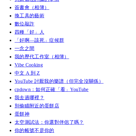
簽書會（相簿）
換工具的藝術
數位敲詐
四種「好」人
「好啊—該死」症候群
一念之間
我的歷代工作室（相簿）
Vibe Cooking
中文 A 到 Z
YouTube 討厭我的樂譜（但完全沒關係）
cpdown：如何正確「看」YouTube
我去過哪裡？
別偷瞄附近的蛋餅店
蛋餅神
太空測試法：你選對伴侶了嗎？
你的帳號不是你的