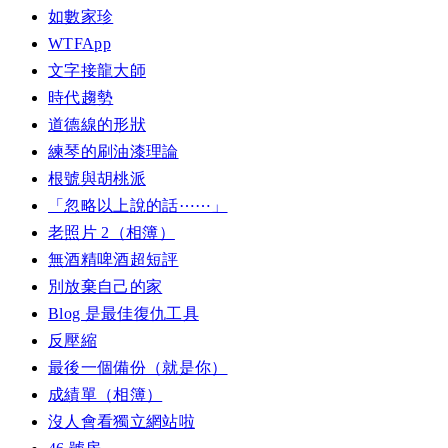
如數家珍
WTFApp
文字接龍大師
時代趨勢
道德線的形狀
練琴的刷油漆理論
根號與胡桃派
「忽略以上說的話⋯⋯」
老照片 2（相簿）
無酒精啤酒超短評
別放棄自己的家
Blog 是最佳復仇工具
反壓縮
最後一個備份（就是你）
成績單（相簿）
沒人會看獨立網站啦