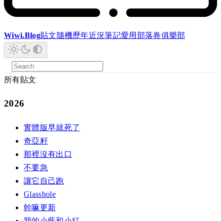
Wiwi.Blog
貼文
隨機
歷年
近況
筆記
愛用
部落卷
俱樂部
所有貼文
2026
實體版早就死了
奇亞籽
那裡沒有出口
不要急
讓它自己跑
Glasshole
幹嘛更新
我的小藍和小紅