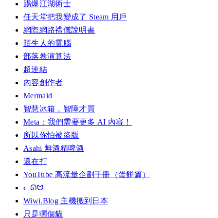
踢爆江湖術士
任天堂把我變成了 Steam 用戶
網際網路禮儀說明書
陌生人的電腦
部落卷演算法
超連結
內容創作者
Mermaid
智慧冰箱，智障才買
Meta：我們需要更多 AI 內容！
所以你怕被盜版
Asahi 無酒精啤酒
還在打
YouTube 高流量企劃手冊（蛋餅篇）
ᓚᘏᗢ
Wiwi.Blog 主機搬到日本
只是曬個貓