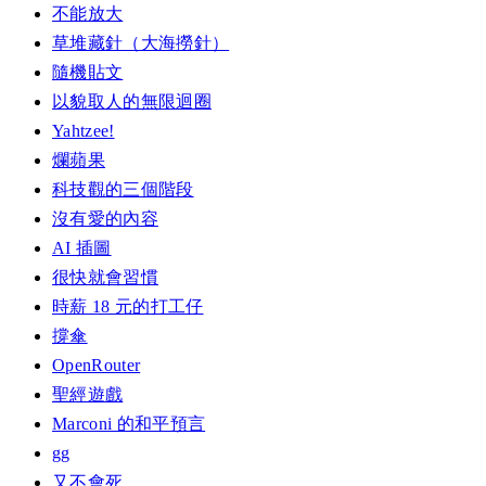
不能放大
草堆藏針（大海撈針）
隨機貼文
以貌取人的無限迴圈
Yahtzee!
爛蘋果
科技觀的三個階段
沒有愛的內容
AI 插圖
很快就會習慣
時薪 18 元的打工仔
撐傘
OpenRouter
聖經遊戲
Marconi 的和平預言
gg
又不會死