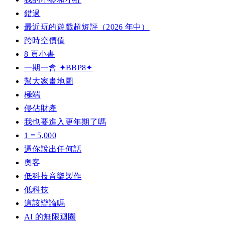
錯過
最近玩的遊戲超短評（2026 年中）
跨時空價值
8 頁小書
一期一會 ✦BBP8✦
幫大家畫地圖
極端
侵佔財產
我也要進入更年期了嗎
1 = 5,000
逼你說出任何話
奧客
低科技音樂製作
低科技
這該辯論嗎
AI 的無限迴圈