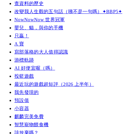
查資料的歷史
改變我人生觀的五句話（咦不是一句嗎）✦BBP5✦
NowNowNow 世界冠軍
嬰兒、貓，與你的手機
只贏！
A 寶
寫部落格的大人值得認識
游標軌跡
AI 好便宜喔（嗎）
投籃遊戲
最近玩的遊戲超短評（2026 上半年）
我先發現的
預設值
小容器
麒麟完美免費
智慧寵物餵食機
該放棄嗎？