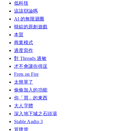
低科技
這該辯論嗎
AI 的無限迴圈
韓綜的原創遊戲
本質
商業模式
過度寫作
對 Threads 過敏
才不會讓你得逞
Frets on Fire
太簡單了
偷偷加入的功能
你「買」的東西
大人字體
深入地下城之石頭湯
Stable Audio 3
冒牌貨