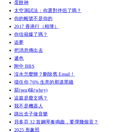
蛋餅神
太空測試法：你選對伴侶了嗎？
你的帳號不是你的
2017 香港行（相簿）
你信箱爆了嗎？
追夢
把消息傳出去
遞色
附中 BBS
沒水怎麼辦？刪除舊 Email！
擋住你 76% 生意的那道黑牆
屁(pea)味(whey)
這篇是廢文嗎？
我不是機器人
跳出盒子做音樂
貝多芬 32 首鋼琴奏鳴曲，要彈幾個音？
2025 形象照