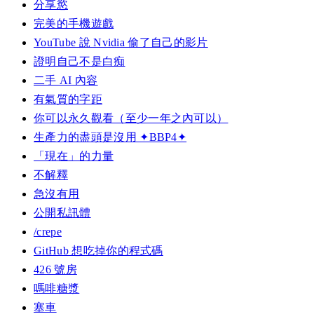
分享慾
完美的手機遊戲
YouTube 說 Nvidia 偷了自己的影片
證明自己不是白痴
二手 AI 內容
有氣質的字距
你可以永久觀看（至少一年之內可以）
生產力的盡頭是沒用 ✦BBP4✦
「現在」的力量
不解釋
急沒有用
公開私訊體
/crepe
GitHub 想吃掉你的程式碼
426 號房
嗎啡糖漿
塞車