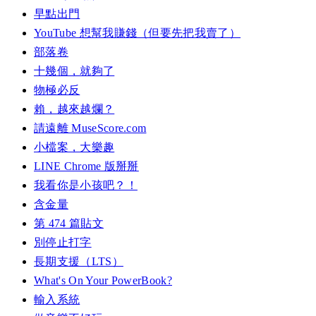
早點出門
YouTube 想幫我賺錢（但要先把我賣了）
部落卷
十幾個，就夠了
物極必反
賴，越來越爛？
請遠離 MuseScore.com
小檔案，大樂趣
LINE Chrome 版掰掰
我看你是小孩吧？！
含金量
第 474 篇貼文
別停止打字
長期支援（LTS）
What's On Your PowerBook?
輸入系統