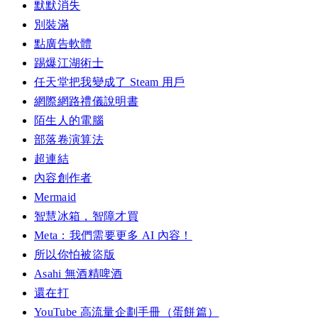
默默消失
別裝滿
點廣告軟體
踢爆江湖術士
任天堂把我變成了 Steam 用戶
網際網路禮儀說明書
陌生人的電腦
部落卷演算法
超連結
內容創作者
Mermaid
智慧冰箱，智障才買
Meta：我們需要更多 AI 內容！
所以你怕被盜版
Asahi 無酒精啤酒
還在打
YouTube 高流量企劃手冊（蛋餅篇）