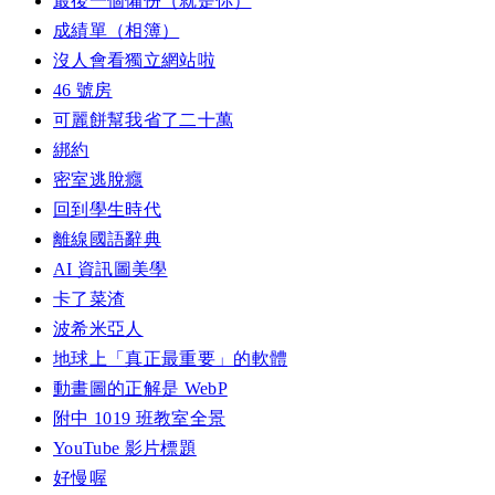
最後一個備份（就是你）
成績單（相簿）
沒人會看獨立網站啦
46 號房
可麗餅幫我省了二十萬
綁約
密室逃脫癮
回到學生時代
離線國語辭典
AI 資訊圖美學
卡了菜渣
波希米亞人
地球上「真正最重要」的軟體
動畫圖的正解是 WebP
附中 1019 班教室全景
YouTube 影片標題
好慢喔