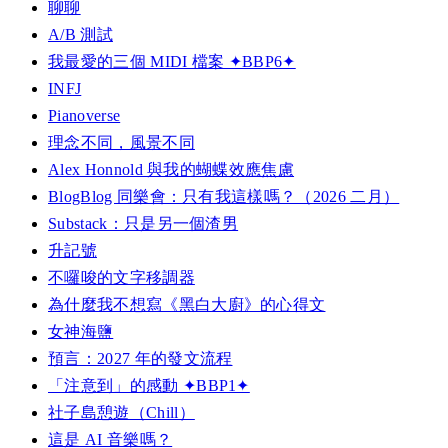
聊聊
A/B 測試
我最愛的三個 MIDI 檔案 ✦BBP6✦
INFJ
Pianoverse
理念不同，風景不同
Alex Honnold 與我的蝴蝶效應焦慮
BlogBlog 同樂會：只有我這樣嗎？（2026 二月）
Substack：只是另一個渣男
升記號
不囉唆的文字移調器
為什麼我不想寫《黑白大廚》的心得文
女神海鹽
預言：2027 年的發文流程
「注意到」的感動 ✦BBP1✦
社子島憩遊（Chill）
這是 AI 音樂嗎？