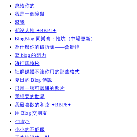
寫給你的
我是一個障礙
幫我
都沒人推 ✦BBP1✦
BlogBlog 同樂會：推坑（中場更新）
為什麼你的破折號——會斷掉
寫 blog 的阻力
渣打馬拉松
社群媒體不讓你用的那些格式
夏日的 Blog 傳說
只是一張可麗餅的照片
我想要的世界
我最喜歡的和弦 ✦BBP6✦
用 Blog 交朋友
<ruby>
小小的不舒服