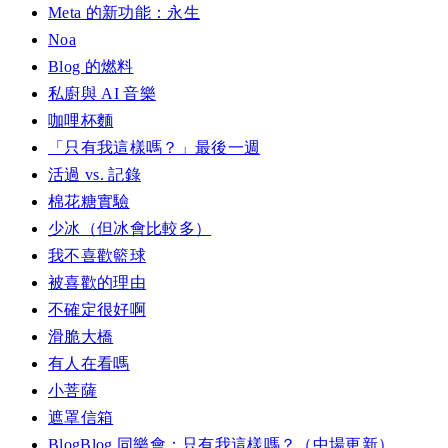
Meta 的新功能：永生
Noa
Blog 的燃料
私廚與 AI 音樂
咖哩杯麵
「只有我這樣嗎？」最後一週
活過 vs. 記錄
棉花糖實驗
少冰（但冰會比較多）
我不喜歡籃球
被喜歡的理由
不確定很好啊
滑脆大橋
有人在看嗎
小菩薩
遮罩信箱
BlogBlog 同樂會：只有我這樣嗎？（中場更新）