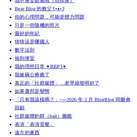
我不會受影響啦（但你會）
Bear Blog 的教父 ʕ•ᴥ•ʔ
你的心理問題，可能是體力問題
只是一些隨機的照片
最好的年紀
猜猜這是哪國人
數字法則
撿到便宜
我的理想日常 ✦BBP3✦
我被碗公療癒了
真正的「社群媒體」，老早就發明好了
如果蕭邦是變態
「只有我這樣嗎？」──2026 年 2 月 BlogBlog 同樂會
回顧
社群媒體釣餌（bait）圖鑑
表演「表演音樂」
遠方的東西