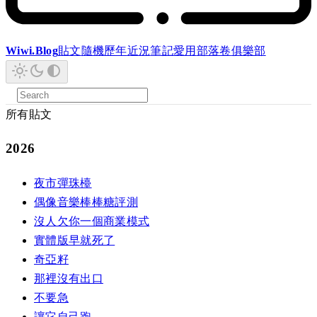
Wiwi.Blog
貼文
隨機
歷年
近況
筆記
愛用
部落卷
俱樂部
所有貼文
2026
夜市彈珠檯
偶像音樂棒棒糖評測
沒人欠你一個商業模式
實體版早就死了
奇亞籽
那裡沒有出口
不要急
讓它自己跑