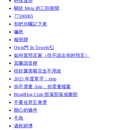
科技進步
關於 Meta 的三則新聞
77100065
別把步驟記下來
嚇死
報明牌
Owls🦉 In Towels🧻
如何當預言家（但不說出你的預言）
宜蘭諧音梗
哇好厲害喔完全不用改
2025 年度單字：slop
你不需要 App，你需要檔案
BlogBlog.Club 部落部落俱樂部
不要在意它會燙
開心的條件
不急
過程經濟