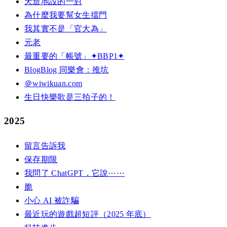
天造地設的一對
為什麼我要幫女生擋門
我其實不是「官大為」
元老
最重要的「帳號」✦BBP1✦
BlogBlog 同樂會：推坑
＠wiwikuan.com
生日快樂歌是三拍子的！
2025
留言告訴我
保存期限
我問了 ChatGPT，它說⋯⋯
脆
小心 AI 被詐騙
最近玩的遊戲超短評（2025 年底）