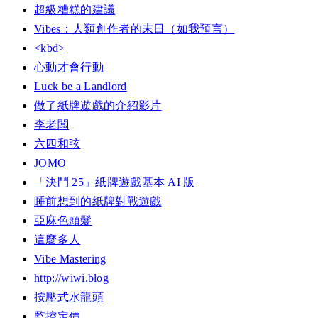
超級糟糕的建議
Vibes：人類創作者的末日（如我預言）
<kbd>
心動才會行動
Luck be a Landlord
做了紙牌遊戲的介紹影片
李老闆
六四和弦
JOMO
「決鬥 25」紙牌遊戲基本 AI 版
睡前想到的紙牌對戰遊戲
亞麻色頭髮
這麼多人
Vibe Mastering
http://wiwi.blog
按壓式水龍頭
監控定價