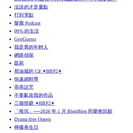
沒說的才是重點
打到哭點
髮廊 Podcast
99% 的生活
GeoGuessr
我是舊的年輕人
網路偵探
凱莉
那油膩的 C♯ ✦BBP2✦
快速綁鞋帶
乖乖詛咒
不要亂改我的作品
三個怪癖 ✦BBP2✦
「推坑」──2026 年 1 月 BlogBlog 同樂會回顧
Drama-free Queen
檸檬卷生日