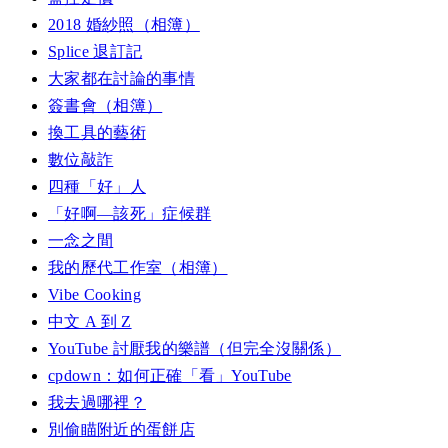
2018 婚紗照（相簿）
Splice 退訂記
大家都在討論的事情
簽書會（相簿）
換工具的藝術
數位敲詐
四種「好」人
「好啊—該死」症候群
一念之間
我的歷代工作室（相簿）
Vibe Cooking
中文 A 到 Z
YouTube 討厭我的樂譜（但完全沒關係）
cpdown：如何正確「看」YouTube
我去過哪裡？
別偷瞄附近的蛋餅店