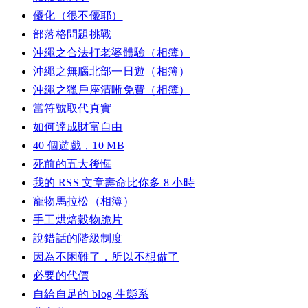
優化（很不優耶）
部落格問題挑戰
沖繩之合法打老婆體驗（相簿）
沖繩之無腦北部一日遊（相簿）
沖繩之獵戶座清晰免費（相簿）
當符號取代真實
如何達成財富自由
40 個遊戲，10 MB
死前的五大後悔
我的 RSS 文章壽命比你多 8 小時
寵物馬拉松（相簿）
手工烘焙穀物脆片
說錯話的階級制度
因為不困難了，所以不想做了
必要的代價
自給自足的 blog 生態系