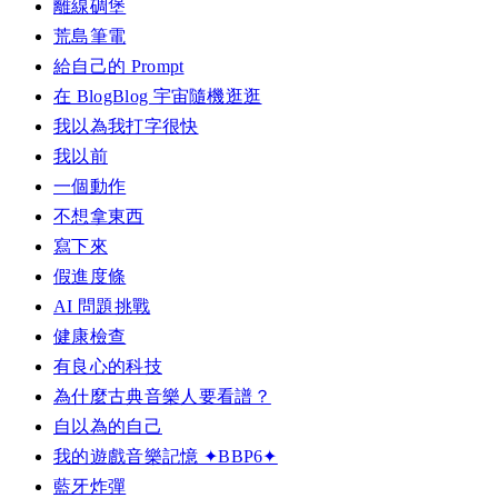
離線碉堡
荒島筆電
給自己的 Prompt
在 BlogBlog 宇宙隨機逛逛
我以為我打字很快
我以前
一個動作
不想拿東西
寫下來
假進度條
AI 問題挑戰
健康檢查
有良心的科技
為什麼古典音樂人要看譜？
自以為的自己
我的遊戲音樂記憶 ✦BBP6✦
藍牙炸彈