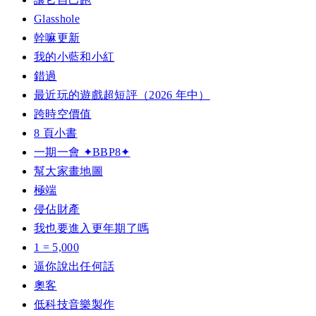
Glasshole
幹嘛更新
我的小藍和小紅
錯過
最近玩的遊戲超短評（2026 年中）
跨時空價值
8 頁小書
一期一會 ✦BBP8✦
幫大家畫地圖
極端
侵佔財產
我也要進入更年期了嗎
1 = 5,000
逼你說出任何話
奧客
低科技音樂製作