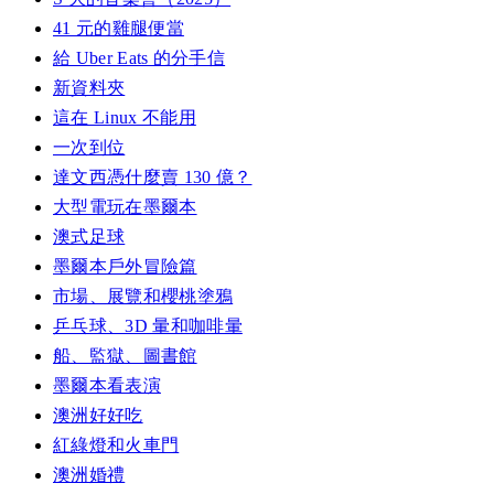
41 元的雞腿便當
給 Uber Eats 的分手信
新資料夾
這在 Linux 不能用
一次到位
達文西憑什麼賣 130 億？
大型電玩在墨爾本
澳式足球
墨爾本戶外冒險篇
市場、展覽和櫻桃塗鴉
乒乓球、3D 暈和咖啡暈
船、監獄、圖書館
墨爾本看表演
澳洲好好吃
紅綠燈和火車門
澳洲婚禮