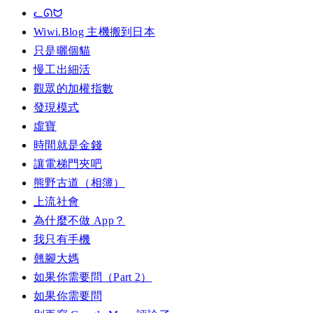
ᓚᘏᗢ
Wiwi.Blog 主機搬到日本
只是曬個貓
慢工出細活
觀眾的加權指數
發現模式
虛寶
時間就是金錢
讓電梯門夾吧
熊野古道（相簿）
上流社會
為什麼不做 App？
我只有手機
翹腳大媽
如果你需要問（Part 2）
如果你需要問