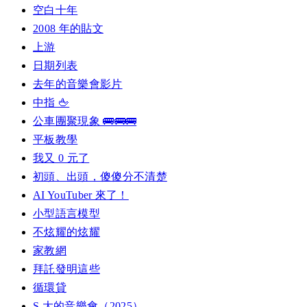
空白十年
2008 年的貼文
上游
日期列表
去年的音樂會影片
中指 🖕
公車團聚現象 🚌🚌🚌
平板教學
我又 0 元了
初頭、出頭，傻傻分不清楚
AI YouTuber 來了！
小型語言模型
不炫耀的炫耀
家教網
拜託發明這些
循環貸
S 大的音樂會（2025）