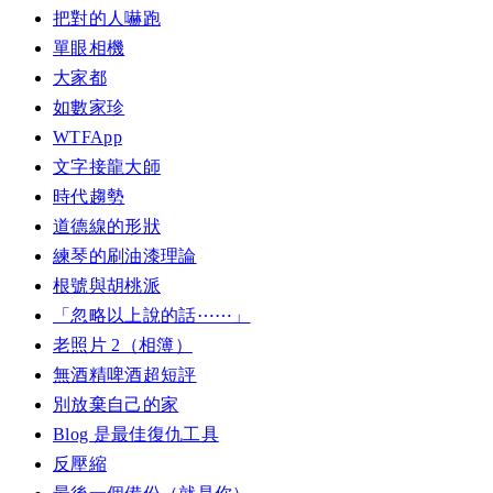
把對的人嚇跑
單眼相機
大家都
如數家珍
WTFApp
文字接龍大師
時代趨勢
道德線的形狀
練琴的刷油漆理論
根號與胡桃派
「忽略以上說的話⋯⋯」
老照片 2（相簿）
無酒精啤酒超短評
別放棄自己的家
Blog 是最佳復仇工具
反壓縮