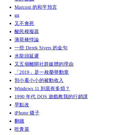
Marconi 的和平預言
gg
又不會死
酸民模擬器
薄荷棒悖論
一些 Derek Sivers 的金句
水龍頭延遲
又五個離開社群媒體的理由
「2019」是一枚榮譽勳章
別小看小小的被動收入
Windows 11 到底有多煩？
1990 年代 DOS 遊戲教我的行銷課
早點改
iPhone 襪子
翻牆
吃青菜