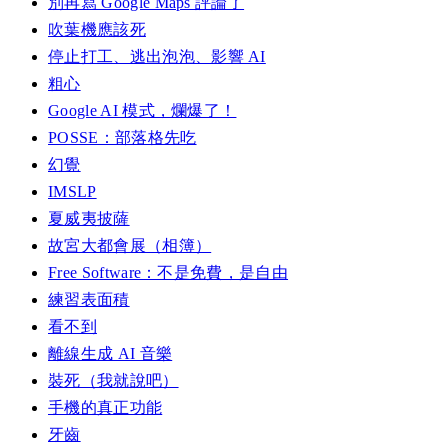
別再寫 Google Maps 評論了
吹葉機應該死
停止打工、逃出泡泡、影響 AI
粗心
Google AI 模式，爛爆了！
POSSE：部落格先吃
幻覺
IMSLP
夏威夷披薩
故宮大都會展（相簿）
Free Software：不是免費，是自由
練習表面積
看不到
離線生成 AI 音樂
裝死（我就說吧）
手機的真正功能
牙齒