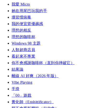
我愛 Micro
她在用尾巴玩我的手
壞習慣病毒
我的便宜貨優越感
理想的相反
理想的咖啡杯
Windows 98 主題
人類超商店員
看起來不專業
你不會感謝咖啡杯（直到你摔破它）
結果論
離線 AI 好爽（2026 年版）
Vibe Playing
手滑
「00」遊戲
糞化師（Enshittificator）