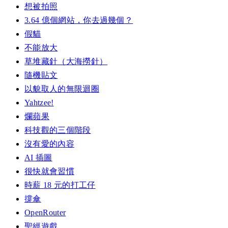
想被拍照
3.64 億個網站，你去過幾個？
假貓
不能放大
草堆藏針（大海撈針）
隨機貼文
以貌取人的無限迴圈
Yahtzee!
爛蘋果
科技觀的三個階段
沒有愛的內容
AI 插圖
很快就會習慣
時薪 18 元的打工仔
撐傘
OpenRouter
聖經遊戲