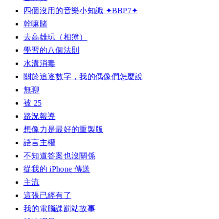
四個沒用的音樂小知識 ✦BBP7✦
幹嘛賭
去高雄玩（相簿）
學習的八個法則
水溝消毒
關於追逐數字，我的偶像們怎麼說
無聊
被 25
路況報導
想像力是最好的重製版
語言主權
不知道答案也沒關係
從我的 iPhone 傳送
主流
這張已經有了
我的電腦課罰站故事