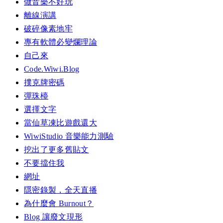
做音樂不好玩
離線演講
破碎像素地牢
專有軟體必變爛理論
自己來
Code.Wiwi.Blog
撲克牌密碼
彈珠檯
選擇文字
當仙草凍比遊戲還大
WiwiStudio 音樂能力測驗
挖出了更多舊貼文
不要擋住我
網址
隱密錄製，全天直播
為什麼會 Burnout？
Blog 讓廢文現形