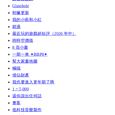
Glasshole
幹嘛更新
我的小藍和小紅
錯過
最近玩的遊戲超短評（2026 年中）
跨時空價值
8 頁小書
一期一會 ✦BBP8✦
幫大家畫地圖
極端
侵佔財產
我也要進入更年期了嗎
1 = 5,000
逼你說出任何話
奧客
低科技音樂製作