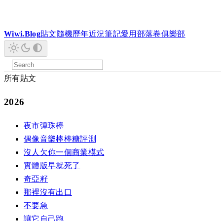
Wiwi.Blog
貼文
隨機
歷年
近況
筆記
愛用
部落卷
俱樂部
所有貼文
2026
夜市彈珠檯
偶像音樂棒棒糖評測
沒人欠你一個商業模式
實體版早就死了
奇亞籽
那裡沒有出口
不要急
讓它自己跑