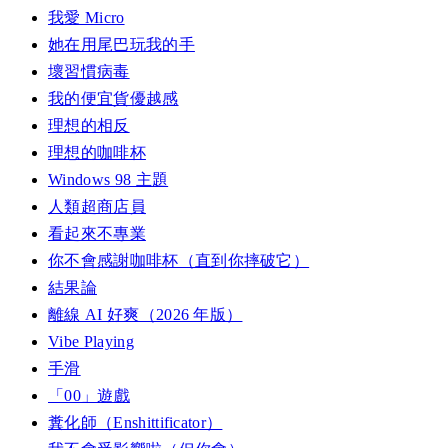
我愛 Micro
她在用尾巴玩我的手
壞習慣病毒
我的便宜貨優越感
理想的相反
理想的咖啡杯
Windows 98 主題
人類超商店員
看起來不專業
你不會感謝咖啡杯（直到你摔破它）
結果論
離線 AI 好爽（2026 年版）
Vibe Playing
手滑
「00」遊戲
糞化師（Enshittificator）