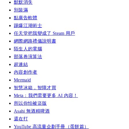
默默消失
別裝滿
點廣告軟體
踢爆江湖術士
任天堂把我變成了 Steam 用戶
網際網路禮儀說明書
陌生人的電腦
部落卷演算法
超連結
內容創作者
Mermaid
智慧冰箱，智障才買
Meta：我們需要更多 AI 內容！
所以你怕被盜版
Asahi 無酒精啤酒
還在打
YouTube 高流量企劃手冊（蛋餅篇）