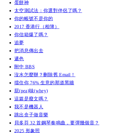
蛋餅神
太空測試法：你選對伴侶了嗎？
你的帳號不是你的
2017 香港行（相簿）
你信箱爆了嗎？
追夢
把消息傳出去
遞色
附中 BBS
沒水怎麼辦？刪除舊 Email！
擋住你 76% 生意的那道黑牆
屁(pea)味(whey)
這篇是廢文嗎？
我不是機器人
跳出盒子做音樂
貝多芬 32 首鋼琴奏鳴曲，要彈幾個音？
2025 形象照