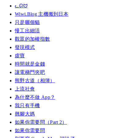
ᓚᘏᗢ
Wiwi.Blog 主機搬到日本
只是曬個貓
慢工出細活
觀眾的加權指數
發現模式
虛寶
時間就是金錢
讓電梯門夾吧
熊野古道（相簿）
上流社會
為什麼不做 App？
我只有手機
翹腳大媽
如果你需要問（Part 2）
如果你需要問