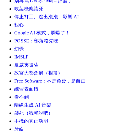
別再寫 Google Maps 評論了
吹葉機應該死
停止打工、逃出泡泡、影響 AI
粗心
Google AI 模式，爛爆了！
POSSE：部落格先吃
幻覺
IMSLP
夏威夷披薩
故宮大都會展（相簿）
Free Software：不是免費，是自由
練習表面積
看不到
離線生成 AI 音樂
裝死（我就說吧）
手機的真正功能
牙齒