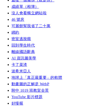
最後一個備份（就是你）
成績單（相簿）
沒人會看獨立網站啦
46 號房
可麗餅幫我省了二十萬
綁約
密室逃脫癮
回到學生時代
離線國語辭典
AI 資訊圖美學
卡了菜渣
波希米亞人
地球上「真正最重要」的軟體
動畫圖的正解是 WebP
附中 1019 班教室全景
YouTube 影片標題
好慢喔