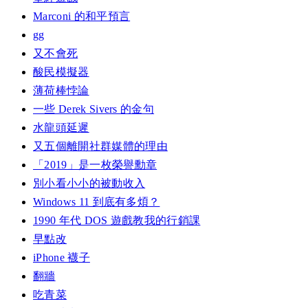
Marconi 的和平預言
gg
又不會死
酸民模擬器
薄荷棒悖論
一些 Derek Sivers 的金句
水龍頭延遲
又五個離開社群媒體的理由
「2019」是一枚榮譽勳章
別小看小小的被動收入
Windows 11 到底有多煩？
1990 年代 DOS 遊戲教我的行銷課
早點改
iPhone 襪子
翻牆
吃青菜