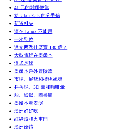
41 元的雞腿便當
給 Uber Eats 的分手信
新資料夾
這在 Linux 不能用
一次到位
達文西憑什麼賣 130 億？
大型電玩在墨爾本
澳式足球
墨爾本戶外冒險篇
市場、展覽和櫻桃塗鴉
乒乓球、3D 暈和咖啡暈
船、監獄、圖書館
墨爾本看表演
澳洲好好吃
紅綠燈和火車門
澳洲婚禮