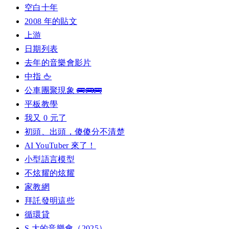
空白十年
2008 年的貼文
上游
日期列表
去年的音樂會影片
中指 🖕
公車團聚現象 🚌🚌🚌
平板教學
我又 0 元了
初頭、出頭，傻傻分不清楚
AI YouTuber 來了！
小型語言模型
不炫耀的炫耀
家教網
拜託發明這些
循環貸
S 大的音樂會（2025）