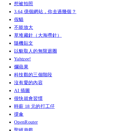
想被拍照
3.64 億個網站，你去過幾個？
假貓
不能放大
草堆藏針（大海撈針）
隨機貼文
以貌取人的無限迴圈
Yahtzee!
爛蘋果
科技觀的三個階段
沒有愛的內容
AI 插圖
很快就會習慣
時薪 18 元的打工仔
撐傘
OpenRouter
聖經遊戲