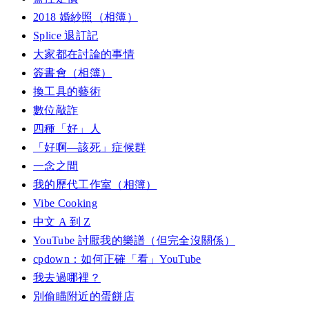
2018 婚紗照（相簿）
Splice 退訂記
大家都在討論的事情
簽書會（相簿）
換工具的藝術
數位敲詐
四種「好」人
「好啊—該死」症候群
一念之間
我的歷代工作室（相簿）
Vibe Cooking
中文 A 到 Z
YouTube 討厭我的樂譜（但完全沒關係）
cpdown：如何正確「看」YouTube
我去過哪裡？
別偷瞄附近的蛋餅店