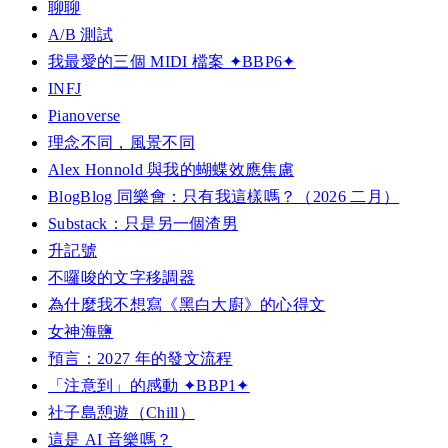
聊聊
A/B 測試
我最愛的三個 MIDI 檔案 ✦BBP6✦
INFJ
Pianoverse
理念不同，風景不同
Alex Honnold 與我的蝴蝶效應焦慮
BlogBlog 同樂會：只有我這樣嗎？（2026 二月）
Substack：只是另一個渣男
升記號
不囉唆的文字移調器
為什麼我不想寫《黑白大廚》的心得文
女神海鹽
預言：2027 年的發文流程
「注意到」的感動 ✦BBP1✦
社子島憩遊（Chill）
這是 AI 音樂嗎？