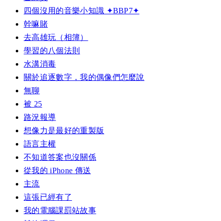
四個沒用的音樂小知識 ✦BBP7✦
幹嘛賭
去高雄玩（相簿）
學習的八個法則
水溝消毒
關於追逐數字，我的偶像們怎麼說
無聊
被 25
路況報導
想像力是最好的重製版
語言主權
不知道答案也沒關係
從我的 iPhone 傳送
主流
這張已經有了
我的電腦課罰站故事