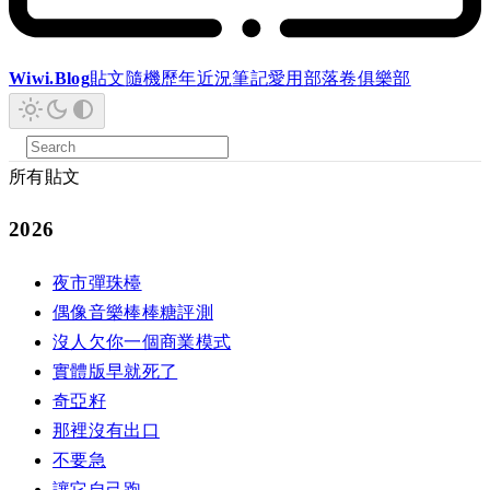
Wiwi.Blog
貼文
隨機
歷年
近況
筆記
愛用
部落卷
俱樂部
所有貼文
2026
夜市彈珠檯
偶像音樂棒棒糖評測
沒人欠你一個商業模式
實體版早就死了
奇亞籽
那裡沒有出口
不要急
讓它自己跑