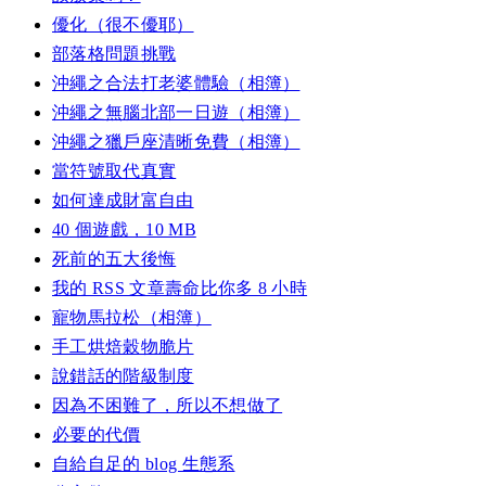
優化（很不優耶）
部落格問題挑戰
沖繩之合法打老婆體驗（相簿）
沖繩之無腦北部一日遊（相簿）
沖繩之獵戶座清晰免費（相簿）
當符號取代真實
如何達成財富自由
40 個遊戲，10 MB
死前的五大後悔
我的 RSS 文章壽命比你多 8 小時
寵物馬拉松（相簿）
手工烘焙穀物脆片
說錯話的階級制度
因為不困難了，所以不想做了
必要的代價
自給自足的 blog 生態系