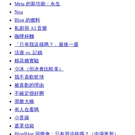
Meta 的新功能：永生
Noa
Blog 的燃料
私廚與 AI 音樂
咖哩杯麵
「只有我這樣嗎？」最後一週
活過 vs. 記錄
棉花糖實驗
少冰（但冰會比較多）
我不喜歡籃球
被喜歡的理由
不確定很好啊
滑脆大橋
有人在看嗎
小菩薩
遮罩信箱
BlogBlog 同樂會：只有我這樣嗎？（中場更新）