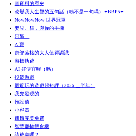
查資料的歷史
改變我人生觀的五句話（咦不是一句嗎）✦BBP5✦
NowNowNow 世界冠軍
嬰兒、貓，與你的手機
只贏！
A 寶
寫部落格的大人值得認識
游標軌跡
AI 好便宜喔（嗎）
投籃遊戲
最近玩的遊戲超短評（2026 上半年）
我先發現的
預設值
小容器
麒麟完美免費
智慧寵物餵食機
該放棄嗎？