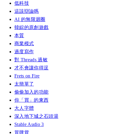
低科技
這該辯論嗎
AI 的無限迴圈
韓綜的原創遊戲
本質
商業模式
過度寫作
對 Threads 過敏
才不會讓你得逞
Frets on Fire
太簡單了
偷偷加入的功能
你「買」的東西
大人字體
深入地下城之石頭湯
Stable Audio 3
冒牌貨