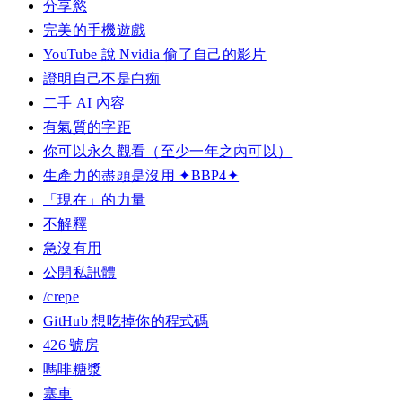
分享慾
完美的手機遊戲
YouTube 說 Nvidia 偷了自己的影片
證明自己不是白痴
二手 AI 內容
有氣質的字距
你可以永久觀看（至少一年之內可以）
生產力的盡頭是沒用 ✦BBP4✦
「現在」的力量
不解釋
急沒有用
公開私訊體
/crepe
GitHub 想吃掉你的程式碼
426 號房
嗎啡糖漿
塞車