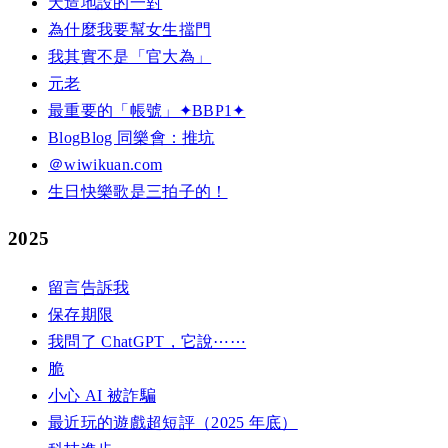
天造地設的一對
為什麼我要幫女生擋門
我其實不是「官大為」
元老
最重要的「帳號」✦BBP1✦
BlogBlog 同樂會：推坑
＠wiwikuan.com
生日快樂歌是三拍子的！
2025
留言告訴我
保存期限
我問了 ChatGPT，它說⋯⋯
脆
小心 AI 被詐騙
最近玩的遊戲超短評（2025 年底）