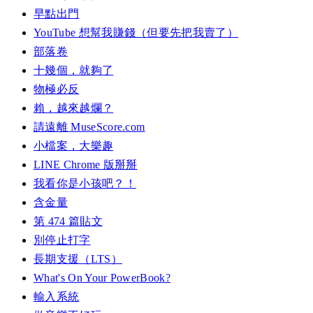
早點出門
YouTube 想幫我賺錢（但要先把我賣了）
部落卷
十幾個，就夠了
物極必反
賴，越來越爛？
請遠離 MuseScore.com
小檔案，大樂趣
LINE Chrome 版掰掰
我看你是小孩吧？！
含金量
第 474 篇貼文
別停止打字
長期支援（LTS）
What's On Your PowerBook?
輸入系統