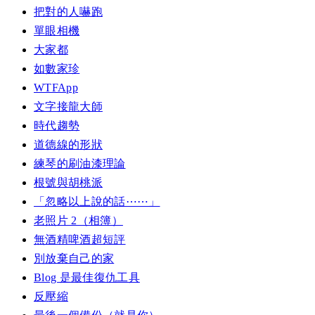
把對的人嚇跑
單眼相機
大家都
如數家珍
WTFApp
文字接龍大師
時代趨勢
道德線的形狀
練琴的刷油漆理論
根號與胡桃派
「忽略以上說的話⋯⋯」
老照片 2（相簿）
無酒精啤酒超短評
別放棄自己的家
Blog 是最佳復仇工具
反壓縮