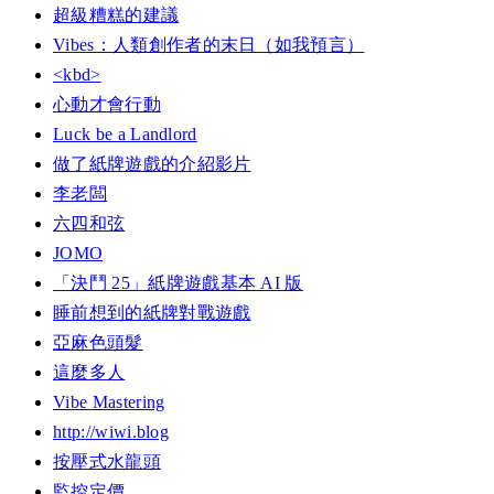
超級糟糕的建議
Vibes：人類創作者的末日（如我預言）
<kbd>
心動才會行動
Luck be a Landlord
做了紙牌遊戲的介紹影片
李老闆
六四和弦
JOMO
「決鬥 25」紙牌遊戲基本 AI 版
睡前想到的紙牌對戰遊戲
亞麻色頭髮
這麼多人
Vibe Mastering
http://wiwi.blog
按壓式水龍頭
監控定價