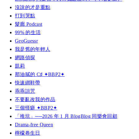
沒說的才是重點
打到哭點
髮廊 Podcast
99% 的生活
GeoGuessr
我是舊的年輕人
網路偵探
凱莉
那油膩的 C♯ ✦BBP2✦
快速綁鞋帶
乖乖詛咒
不要亂改我的作品
三個怪癖 ✦BBP2✦
「推坑」──2026 年 1 月 BlogBlog 同樂會回顧
Drama-free Queen
檸檬卷生日