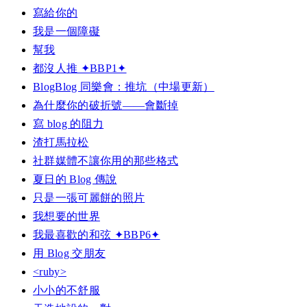
寫給你的
我是一個障礙
幫我
都沒人推 ✦BBP1✦
BlogBlog 同樂會：推坑（中場更新）
為什麼你的破折號——會斷掉
寫 blog 的阻力
渣打馬拉松
社群媒體不讓你用的那些格式
夏日的 Blog 傳說
只是一張可麗餅的照片
我想要的世界
我最喜歡的和弦 ✦BBP6✦
用 Blog 交朋友
<ruby>
小小的不舒服