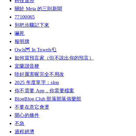
科技進步
關於 Meta 的三則新聞
77100065
別把步驟記下來
嚇死
報明牌
Owls🦉 In Towels🧻
如何當預言家（但不說出你的預言）
宜蘭諧音梗
哇好厲害喔完全不用改
2025 年度單字：slop
你不需要 App，你需要檔案
BlogBlog.Club 部落部落俱樂部
不要在意它會燙
開心的條件
不急
過程經濟