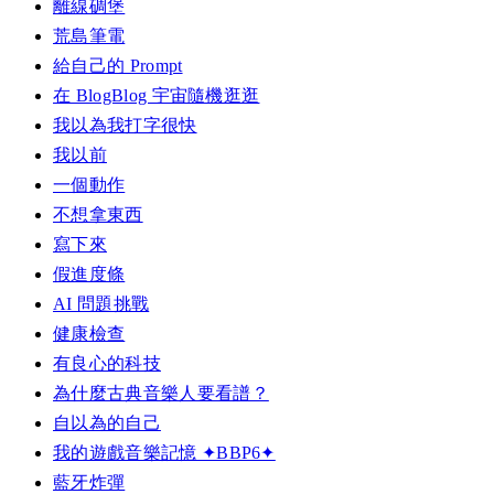
離線碉堡
荒島筆電
給自己的 Prompt
在 BlogBlog 宇宙隨機逛逛
我以為我打字很快
我以前
一個動作
不想拿東西
寫下來
假進度條
AI 問題挑戰
健康檢查
有良心的科技
為什麼古典音樂人要看譜？
自以為的自己
我的遊戲音樂記憶 ✦BBP6✦
藍牙炸彈