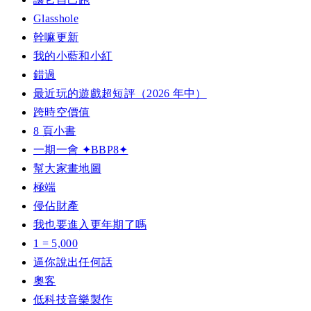
Glasshole
幹嘛更新
我的小藍和小紅
錯過
最近玩的遊戲超短評（2026 年中）
跨時空價值
8 頁小書
一期一會 ✦BBP8✦
幫大家畫地圖
極端
侵佔財產
我也要進入更年期了嗎
1 = 5,000
逼你說出任何話
奧客
低科技音樂製作