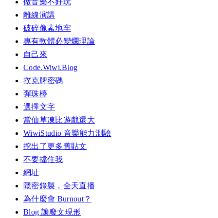
做音樂不好玩
離線演講
破碎像素地牢
專有軟體必變爛理論
自己來
Code.Wiwi.Blog
撲克牌密碼
彈珠檯
選擇文字
當仙草凍比遊戲還大
WiwiStudio 音樂能力測驗
挖出了更多舊貼文
不要擋住我
網址
隱密錄製，全天直播
為什麼會 Burnout？
Blog 讓廢文現形