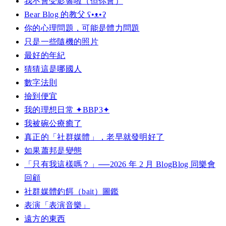
我不會受影響啦（但你會）
Bear Blog 的教父 ʕ•ᴥ•ʔ
你的心理問題，可能是體力問題
只是一些隨機的照片
最好的年紀
猜猜這是哪國人
數字法則
撿到便宜
我的理想日常 ✦BBP3✦
我被碗公療癒了
真正的「社群媒體」，老早就發明好了
如果蕭邦是變態
「只有我這樣嗎？」──2026 年 2 月 BlogBlog 同樂會
回顧
社群媒體釣餌（bait）圖鑑
表演「表演音樂」
遠方的東西