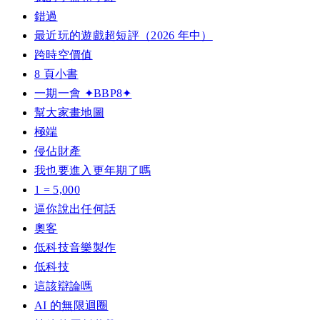
錯過
最近玩的遊戲超短評（2026 年中）
跨時空價值
8 頁小書
一期一會 ✦BBP8✦
幫大家畫地圖
極端
侵佔財產
我也要進入更年期了嗎
1 = 5,000
逼你說出任何話
奧客
低科技音樂製作
低科技
這該辯論嗎
AI 的無限迴圈