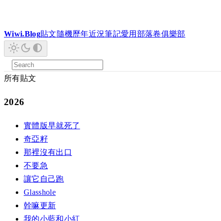
Wiwi.Blog
貼文
隨機
歷年
近況
筆記
愛用
部落卷
俱樂部
所有貼文
2026
實體版早就死了
奇亞籽
那裡沒有出口
不要急
讓它自己跑
Glasshole
幹嘛更新
我的小藍和小紅