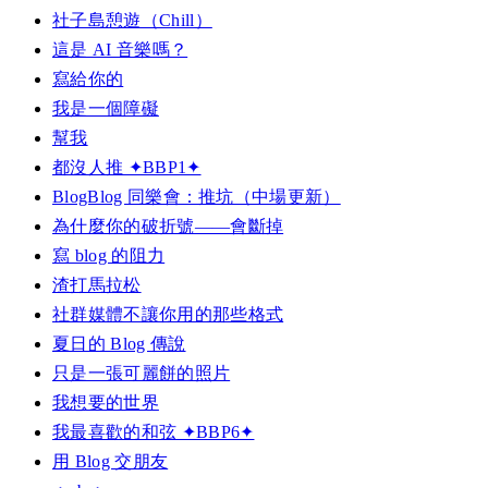
社子島憩遊（Chill）
這是 AI 音樂嗎？
寫給你的
我是一個障礙
幫我
都沒人推 ✦BBP1✦
BlogBlog 同樂會：推坑（中場更新）
為什麼你的破折號——會斷掉
寫 blog 的阻力
渣打馬拉松
社群媒體不讓你用的那些格式
夏日的 Blog 傳說
只是一張可麗餅的照片
我想要的世界
我最喜歡的和弦 ✦BBP6✦
用 Blog 交朋友