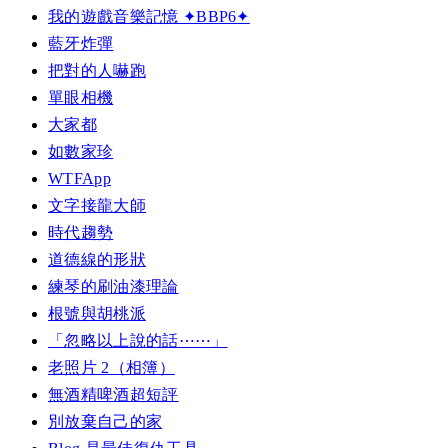
我的遊戲音樂記憶 ✦BBP6✦
藍牙炸彈
把對的人嚇跑
單眼相機
大家都
如數家珍
WTFApp
文字接龍大師
時代趨勢
道德線的形狀
練琴的刷油漆理論
根號與胡桃派
「忽略以上說的話⋯⋯」
老照片 2（相簿）
無酒精啤酒超短評
別放棄自己的家