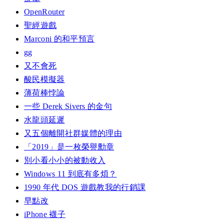
OpenRouter
聖經遊戲
Marconi 的和平預言
gg
又不會死
酸民模擬器
薄荷棒悖論
一些 Derek Sivers 的金句
水龍頭延遲
又五個離開社群媒體的理由
「2019」是一枚榮譽勳章
別小看小小的被動收入
Windows 11 到底有多煩？
1990 年代 DOS 遊戲教我的行銷課
早點改
iPhone 襪子