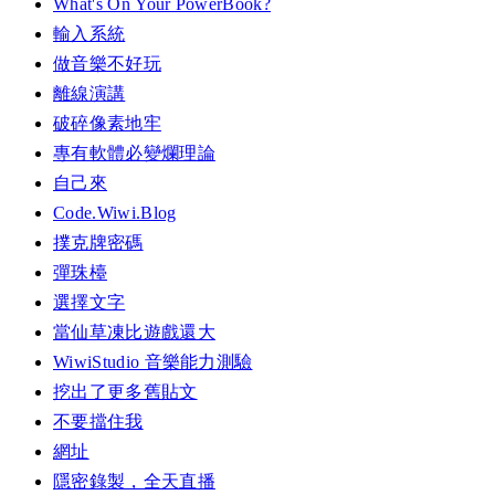
What's On Your PowerBook?
輸入系統
做音樂不好玩
離線演講
破碎像素地牢
專有軟體必變爛理論
自己來
Code.Wiwi.Blog
撲克牌密碼
彈珠檯
選擇文字
當仙草凍比遊戲還大
WiwiStudio 音樂能力測驗
挖出了更多舊貼文
不要擋住我
網址
隱密錄製，全天直播