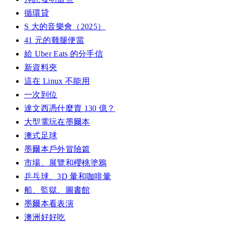
循環貸
S 大的音樂會（2025）
41 元的雞腿便當
給 Uber Eats 的分手信
新資料夾
這在 Linux 不能用
一次到位
達文西憑什麼賣 130 億？
大型電玩在墨爾本
澳式足球
墨爾本戶外冒險篇
市場、展覽和櫻桃塗鴉
乒乓球、3D 暈和咖啡暈
船、監獄、圖書館
墨爾本看表演
澳洲好好吃