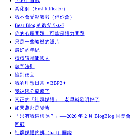
「00」遊戲
糞化師（Enshittificator）
我不會受影響啦（但你會）
Bear Blog 的教父 ʕ•ᴥ•ʔ
你的心理問題，可能是體力問題
只是一些隨機的照片
最好的年紀
猜猜這是哪國人
數字法則
撿到便宜
我的理想日常 ✦BBP3✦
我被碗公療癒了
真正的「社群媒體」，老早就發明好了
如果蕭邦是變態
「只有我這樣嗎？」──2026 年 2 月 BlogBlog 同樂會
回顧
社群媒體釣餌（bait）圖鑑