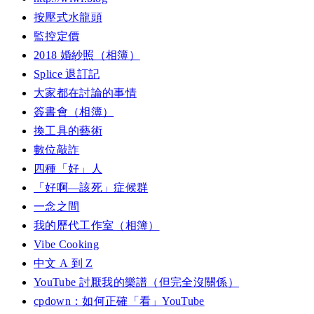
按壓式水龍頭
監控定價
2018 婚紗照（相簿）
Splice 退訂記
大家都在討論的事情
簽書會（相簿）
換工具的藝術
數位敲詐
四種「好」人
「好啊—該死」症候群
一念之間
我的歷代工作室（相簿）
Vibe Cooking
中文 A 到 Z
YouTube 討厭我的樂譜（但完全沒關係）
cpdown：如何正確「看」YouTube