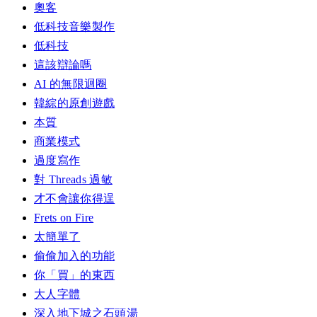
奧客
低科技音樂製作
低科技
這該辯論嗎
AI 的無限迴圈
韓綜的原創遊戲
本質
商業模式
過度寫作
對 Threads 過敏
才不會讓你得逞
Frets on Fire
太簡單了
偷偷加入的功能
你「買」的東西
大人字體
深入地下城之石頭湯