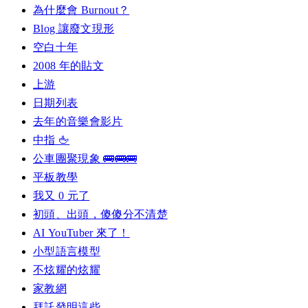
為什麼會 Burnout？
Blog 讓廢文現形
空白十年
2008 年的貼文
上游
日期列表
去年的音樂會影片
中指 🖕
公車團聚現象 🚌🚌🚌
平板教學
我又 0 元了
初頭、出頭，傻傻分不清楚
AI YouTuber 來了！
小型語言模型
不炫耀的炫耀
家教網
拜託發明這些