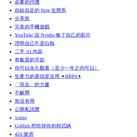
必要的代價
自給自足的 blog 生態系
分享慾
完美的手機遊戲
YouTube 說 Nvidia 偷了自己的影片
證明自己不是白痴
二手 AI 內容
有氣質的字距
你可以永久觀看（至少一年之內可以）
生產力的盡頭是沒用 ✦BBP4✦
「現在」的力量
不解釋
急沒有用
公開私訊體
/crepe
GitHub 想吃掉你的程式碼
426 號房