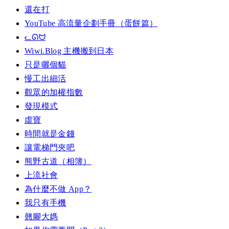
還在打
YouTube 高流量企劃手冊（蛋餅篇）
ᓚᘏᗢ
Wiwi.Blog 主機搬到日本
只是曬個貓
慢工出細活
觀眾的加權指數
發現模式
虛寶
時間就是金錢
讓電梯門夾吧
熊野古道（相簿）
上流社會
為什麼不做 App？
我只有手機
翹腳大媽