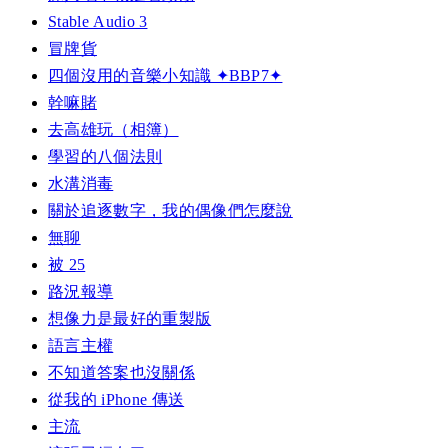
Stable Audio 3
冒牌貨
四個沒用的音樂小知識 ✦BBP7✦
幹嘛賭
去高雄玩（相簿）
學習的八個法則
水溝消毒
關於追逐數字，我的偶像們怎麼說
無聊
被 25
路況報導
想像力是最好的重製版
語言主權
不知道答案也沒關係
從我的 iPhone 傳送
主流