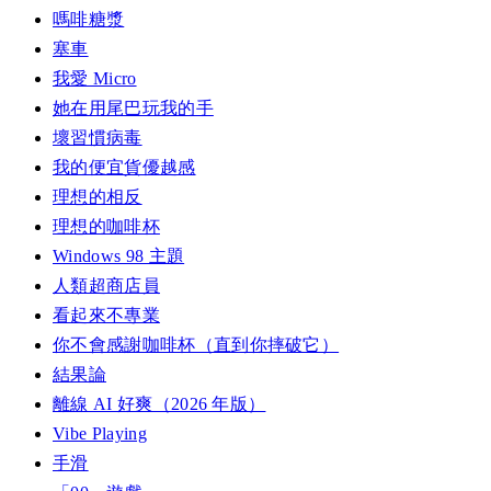
嗎啡糖漿
塞車
我愛 Micro
她在用尾巴玩我的手
壞習慣病毒
我的便宜貨優越感
理想的相反
理想的咖啡杯
Windows 98 主題
人類超商店員
看起來不專業
你不會感謝咖啡杯（直到你摔破它）
結果論
離線 AI 好爽（2026 年版）
Vibe Playing
手滑