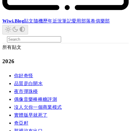
Wiwi.Blog
貼文
隨機
歷年
近況
筆記
愛用
部落卷
俱樂部
所有貼文
2026
你好奇怪
品質是白開水
夜市彈珠檯
偶像音樂棒棒糖評測
沒人欠你一個商業模式
實體版早就死了
奇亞籽
那裡沒有出口