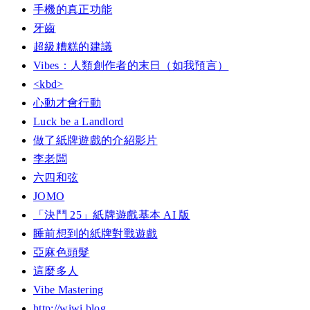
手機的真正功能
牙齒
超級糟糕的建議
Vibes：人類創作者的末日（如我預言）
<kbd>
心動才會行動
Luck be a Landlord
做了紙牌遊戲的介紹影片
李老闆
六四和弦
JOMO
「決鬥 25」紙牌遊戲基本 AI 版
睡前想到的紙牌對戰遊戲
亞麻色頭髮
這麼多人
Vibe Mastering
http://wiwi.blog