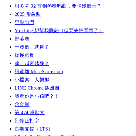
貝多芬 32 首鋼琴奏鳴曲，要彈幾個音？
2025 形象照
早點出門
YouTube 想幫我賺錢（但要先把我賣了）
部落卷
十幾個，就夠了
物極必反
賴，越來越爛？
請遠離 MuseScore.com
小檔案，大樂趣
LINE Chrome 版掰掰
我看你是小孩吧？！
含金量
第 474 篇貼文
別停止打字
長期支援（LTS）