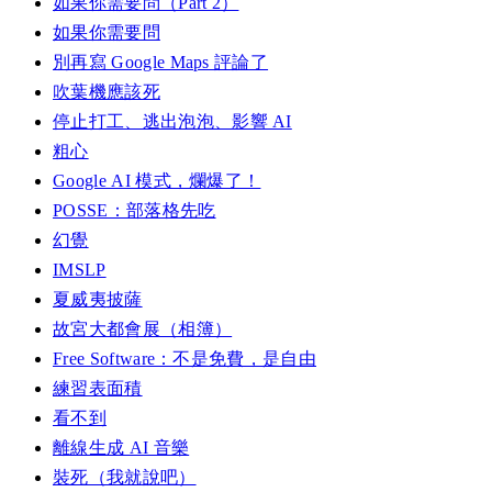
如果你需要問（Part 2）
如果你需要問
別再寫 Google Maps 評論了
吹葉機應該死
停止打工、逃出泡泡、影響 AI
粗心
Google AI 模式，爛爆了！
POSSE：部落格先吃
幻覺
IMSLP
夏威夷披薩
故宮大都會展（相簿）
Free Software：不是免費，是自由
練習表面積
看不到
離線生成 AI 音樂
裝死（我就說吧）