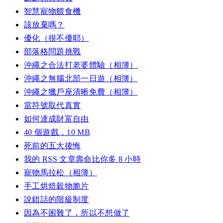
智慧寵物餵食機
該放棄嗎？
優化（很不優耶）
部落格問題挑戰
沖繩之合法打老婆體驗（相簿）
沖繩之無腦北部一日遊（相簿）
沖繩之獵戶座清晰免費（相簿）
當符號取代真實
如何達成財富自由
40 個遊戲，10 MB
死前的五大後悔
我的 RSS 文章壽命比你多 8 小時
寵物馬拉松（相簿）
手工烘焙穀物脆片
說錯話的階級制度
因為不困難了，所以不想做了