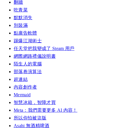
翻牆
吃青菜
默默消失
別裝滿
點廣告軟體
踢爆江湖術士
任天堂把我變成了 Steam 用戶
網際網路禮儀說明書
陌生人的電腦
部落卷演算法
超連結
內容創作者
Mermaid
智慧冰箱，智障才買
Meta：我們需要更多 AI 內容！
所以你怕被盜版
Asahi 無酒精啤酒