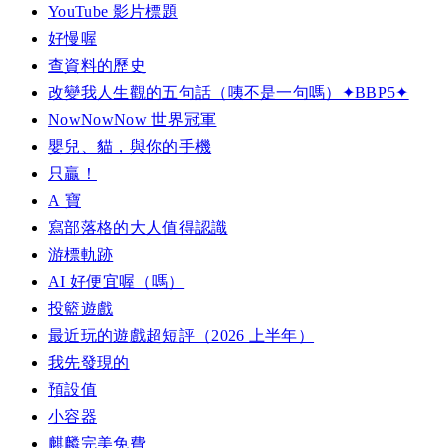
YouTube 影片標題
好慢喔
查資料的歷史
改變我人生觀的五句話（咦不是一句嗎）✦BBP5✦
NowNowNow 世界冠軍
嬰兒、貓，與你的手機
只贏！
A 寶
寫部落格的大人值得認識
游標軌跡
AI 好便宜喔（嗎）
投籃遊戲
最近玩的遊戲超短評（2026 上半年）
我先發現的
預設值
小容器
麒麟完美免費