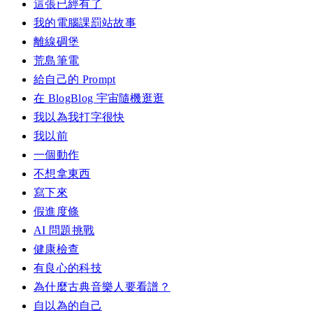
這張已經有了
我的電腦課罰站故事
離線碉堡
荒島筆電
給自己的 Prompt
在 BlogBlog 宇宙隨機逛逛
我以為我打字很快
我以前
一個動作
不想拿東西
寫下來
假進度條
AI 問題挑戰
健康檢查
有良心的科技
為什麼古典音樂人要看譜？
自以為的自己