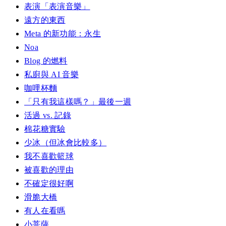
表演「表演音樂」
遠方的東西
Meta 的新功能：永生
Noa
Blog 的燃料
私廚與 AI 音樂
咖哩杯麵
「只有我這樣嗎？」最後一週
活過 vs. 記錄
棉花糖實驗
少冰（但冰會比較多）
我不喜歡籃球
被喜歡的理由
不確定很好啊
滑脆大橋
有人在看嗎
小菩薩