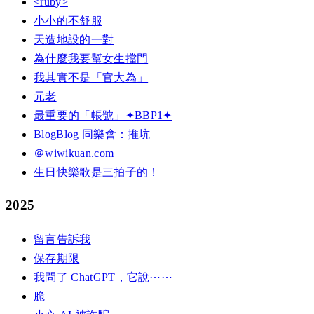
<ruby>
小小的不舒服
天造地設的一對
為什麼我要幫女生擋門
我其實不是「官大為」
元老
最重要的「帳號」✦BBP1✦
BlogBlog 同樂會：推坑
＠wiwikuan.com
生日快樂歌是三拍子的！
2025
留言告訴我
保存期限
我問了 ChatGPT，它說⋯⋯
脆