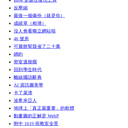
Blog 是最佳復仇工具
反壓縮
最後一個備份（就是你）
成績單（相簿）
沒人會看獨立網站啦
46 號房
可麗餅幫我省了二十萬
綁約
密室逃脫癮
回到學生時代
離線國語辭典
AI 資訊圖美學
卡了菜渣
波希米亞人
地球上「真正最重要」的軟體
動畫圖的正解是 WebP
附中 1019 班教室全景