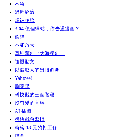
不急
過程經濟
想被拍照
3.64 億個網站，你去過幾個？
假貓
不能放大
草堆藏針（大海撈針）
隨機貼文
以貌取人的無限迴圈
Yahtzee!
爛蘋果
科技觀的三個階段
沒有愛的內容
AI 插圖
很快就會習慣
時薪 18 元的打工仔
撐傘