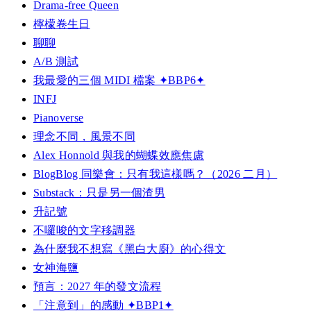
Drama-free Queen
檸檬卷生日
聊聊
A/B 測試
我最愛的三個 MIDI 檔案 ✦BBP6✦
INFJ
Pianoverse
理念不同，風景不同
Alex Honnold 與我的蝴蝶效應焦慮
BlogBlog 同樂會：只有我這樣嗎？（2026 二月）
Substack：只是另一個渣男
升記號
不囉唆的文字移調器
為什麼我不想寫《黑白大廚》的心得文
女神海鹽
預言：2027 年的發文流程
「注意到」的感動 ✦BBP1✦