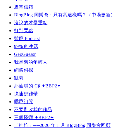
遮罩信箱
BlogBlog 同樂會：只有我這樣嗎？（中場更新）
沒說的才是重點
打到哭點
髮廊 Podcast
99% 的生活
GeoGuessr
我是舊的年輕人
網路偵探
凱莉
那油膩的 C♯ ✦BBP2✦
快速綁鞋帶
乖乖詛咒
不要亂改我的作品
三個怪癖 ✦BBP2✦
「推坑」──2026 年 1 月 BlogBlog 同樂會回顧