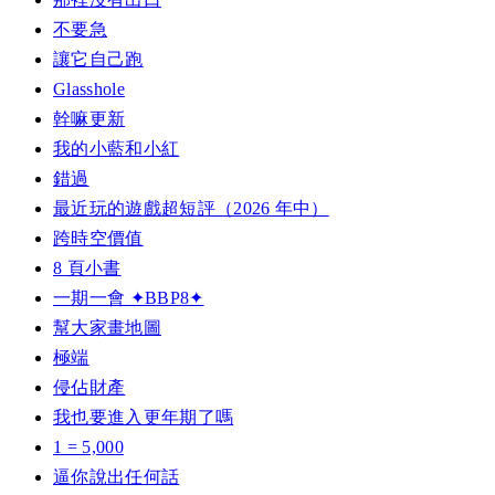
不要急
讓它自己跑
Glasshole
幹嘛更新
我的小藍和小紅
錯過
最近玩的遊戲超短評（2026 年中）
跨時空價值
8 頁小書
一期一會 ✦BBP8✦
幫大家畫地圖
極端
侵佔財產
我也要進入更年期了嗎
1 = 5,000
逼你說出任何話