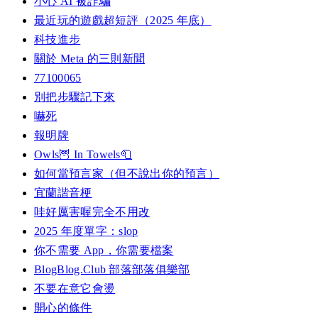
小心 AI 被詐騙
最近玩的遊戲超短評（2025 年底）
科技進步
關於 Meta 的三則新聞
77100065
別把步驟記下來
嚇死
報明牌
Owls🦉 In Towels🧻
如何當預言家（但不說出你的預言）
宜蘭諧音梗
哇好厲害喔完全不用改
2025 年度單字：slop
你不需要 App，你需要檔案
BlogBlog.Club 部落部落俱樂部
不要在意它會燙
開心的條件