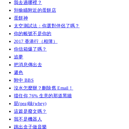
我去過哪裡？
別偷瞄附近的蛋餅店
蛋餅神
太空測試法：你選對伴侶了嗎？
你的帳號不是你的
2017 香港行（相簿）
你信箱爆了嗎？
追夢
把消息傳出去
遞色
附中 BBS
沒水怎麼辦？刪除舊 Email！
擋住你 76% 生意的那道黑牆
屁(pea)味(whey)
這篇是廢文嗎？
我不是機器人
跳出盒子做音樂