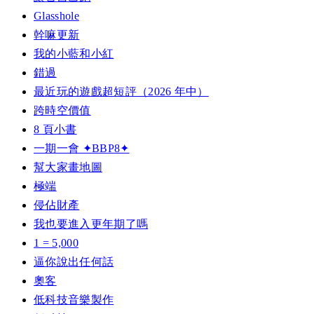
Glasshole
幹嘛更新
我的小藍和小紅
錯過
最近玩的遊戲超短評（2026 年中）
跨時空價值
8 頁小書
一期一會 ✦BBP8✦
幫大家畫地圖
極端
侵佔財產
我也要進入更年期了嗎
1 = 5,000
逼你說出任何話
奧客
低科技音樂製作