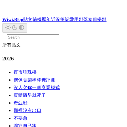
Wiwi.Blog
貼文
隨機
歷年
近況
筆記
愛用
部落卷
俱樂部
所有貼文
2026
夜市彈珠檯
偶像音樂棒棒糖評測
沒人欠你一個商業模式
實體版早就死了
奇亞籽
那裡沒有出口
不要急
讓它自己跑