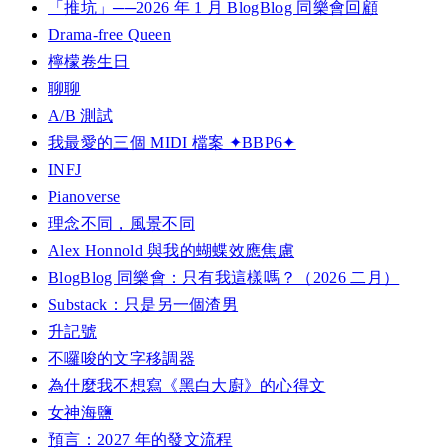
「推坑」──2026 年 1 月 BlogBlog 同樂會回顧
Drama-free Queen
檸檬卷生日
聊聊
A/B 測試
我最愛的三個 MIDI 檔案 ✦BBP6✦
INFJ
Pianoverse
理念不同，風景不同
Alex Honnold 與我的蝴蝶效應焦慮
BlogBlog 同樂會：只有我這樣嗎？（2026 二月）
Substack：只是另一個渣男
升記號
不囉唆的文字移調器
為什麼我不想寫《黑白大廚》的心得文
女神海鹽
預言：2027 年的發文流程