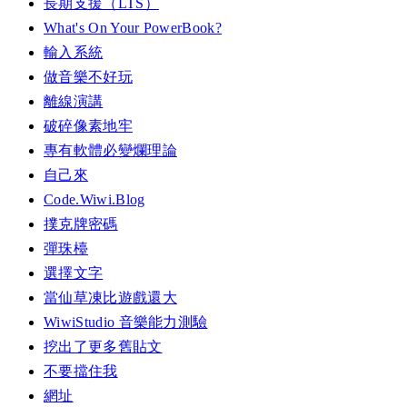
長期支援（LTS）
What's On Your PowerBook?
輸入系統
做音樂不好玩
離線演講
破碎像素地牢
專有軟體必變爛理論
自己來
Code.Wiwi.Blog
撲克牌密碼
彈珠檯
選擇文字
當仙草凍比遊戲還大
WiwiStudio 音樂能力測驗
挖出了更多舊貼文
不要擋住我
網址