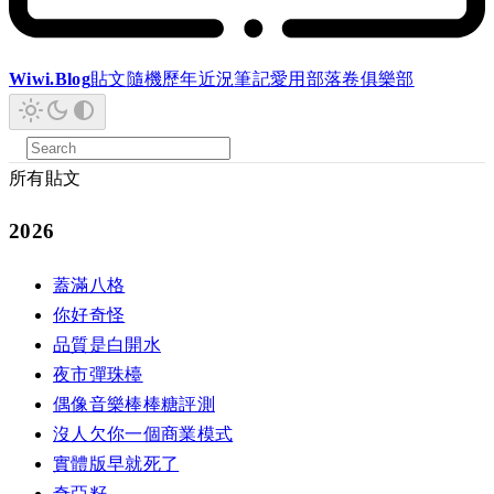
Wiwi.Blog
貼文
隨機
歷年
近況
筆記
愛用
部落卷
俱樂部
所有貼文
2026
蓋滿八格
你好奇怪
品質是白開水
夜市彈珠檯
偶像音樂棒棒糖評測
沒人欠你一個商業模式
實體版早就死了
奇亞籽