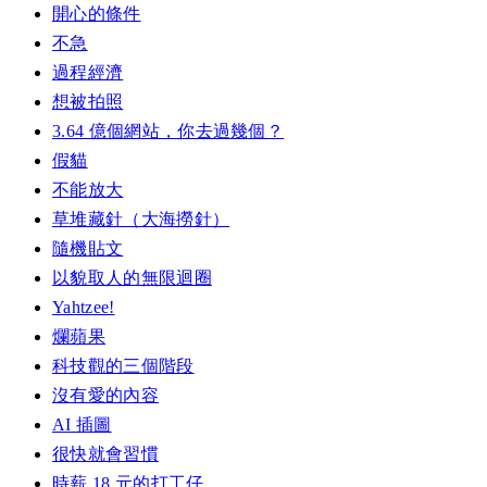
開心的條件
不急
過程經濟
想被拍照
3.64 億個網站，你去過幾個？
假貓
不能放大
草堆藏針（大海撈針）
隨機貼文
以貌取人的無限迴圈
Yahtzee!
爛蘋果
科技觀的三個階段
沒有愛的內容
AI 插圖
很快就會習慣
時薪 18 元的打工仔