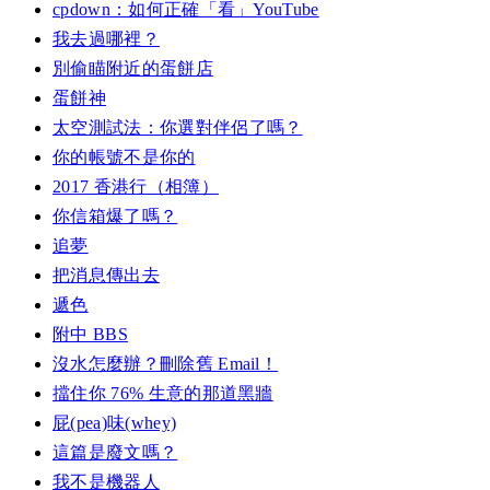
cpdown：如何正確「看」YouTube
我去過哪裡？
別偷瞄附近的蛋餅店
蛋餅神
太空測試法：你選對伴侶了嗎？
你的帳號不是你的
2017 香港行（相簿）
你信箱爆了嗎？
追夢
把消息傳出去
遞色
附中 BBS
沒水怎麼辦？刪除舊 Email！
擋住你 76% 生意的那道黑牆
屁(pea)味(whey)
這篇是廢文嗎？
我不是機器人