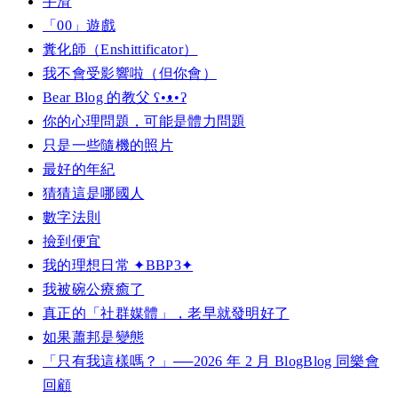
手滑
「00」遊戲
糞化師（Enshittificator）
我不會受影響啦（但你會）
Bear Blog 的教父 ʕ•ᴥ•ʔ
你的心理問題，可能是體力問題
只是一些隨機的照片
最好的年紀
猜猜這是哪國人
數字法則
撿到便宜
我的理想日常 ✦BBP3✦
我被碗公療癒了
真正的「社群媒體」，老早就發明好了
如果蕭邦是變態
「只有我這樣嗎？」──2026 年 2 月 BlogBlog 同樂會
回顧