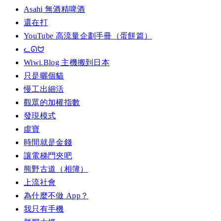
Asahi 無酒精啤酒
還在打
YouTube 高流量企劃手冊（蛋餅篇）
ᓚᘏᗢ
Wiwi.Blog 主機搬到日本
只是曬個貓
慢工出細活
觀眾的加權指數
發現模式
虛寶
時間就是金錢
讓電梯門夾吧
熊野古道（相簿）
上流社會
為什麼不做 App？
我只有手機