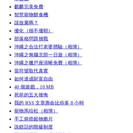
麒麟完美免費
智慧寵物餵食機
該放棄嗎？
優化（很不優耶）
部落格問題挑戰
沖繩之合法打老婆體驗（相簿）
沖繩之無腦北部一日遊（相簿）
沖繩之獵戶座清晰免費（相簿）
當符號取代真實
如何達成財富自由
40 個遊戲，10 MB
死前的五大後悔
我的 RSS 文章壽命比你多 8 小時
寵物馬拉松（相簿）
手工烘焙穀物脆片
說錯話的階級制度