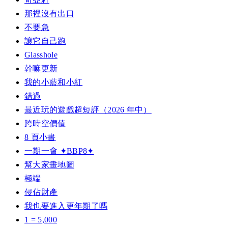
那裡沒有出口
不要急
讓它自己跑
Glasshole
幹嘛更新
我的小藍和小紅
錯過
最近玩的遊戲超短評（2026 年中）
跨時空價值
8 頁小書
一期一會 ✦BBP8✦
幫大家畫地圖
極端
侵佔財產
我也要進入更年期了嗎
1 = 5,000