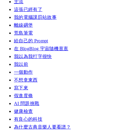
主流
這張已經有了
我的電腦課罰站故事
離線碉堡
荒島筆電
給自己的 Prompt
在 BlogBlog 宇宙隨機逛逛
我以為我打字很快
我以前
一個動作
不想拿東西
寫下來
假進度條
AI 問題挑戰
健康檢查
有良心的科技
為什麼古典音樂人要看譜？