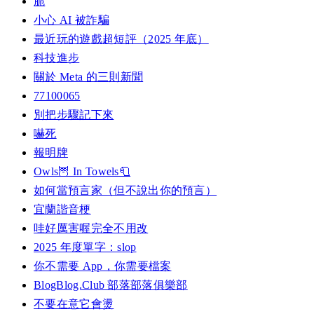
脆
小心 AI 被詐騙
最近玩的遊戲超短評（2025 年底）
科技進步
關於 Meta 的三則新聞
77100065
別把步驟記下來
嚇死
報明牌
Owls🦉 In Towels🧻
如何當預言家（但不說出你的預言）
宜蘭諧音梗
哇好厲害喔完全不用改
2025 年度單字：slop
你不需要 App，你需要檔案
BlogBlog.Club 部落部落俱樂部
不要在意它會燙