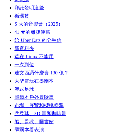
拜託發明這些
循環貸
S 大的音樂會（2025）
41 元的雞腿便當
給 Uber Eats 的分手信
新資料夾
這在 Linux 不能用
一次到位
達文西憑什麼賣 130 億？
大型電玩在墨爾本
澳式足球
墨爾本戶外冒險篇
市場、展覽和櫻桃塗鴉
乒乓球、3D 暈和咖啡暈
船、監獄、圖書館
墨爾本看表演