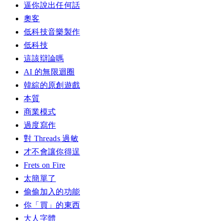
逼你說出任何話
奧客
低科技音樂製作
低科技
這該辯論嗎
AI 的無限迴圈
韓綜的原創遊戲
本質
商業模式
過度寫作
對 Threads 過敏
才不會讓你得逞
Frets on Fire
太簡單了
偷偷加入的功能
你「買」的東西
大人字體