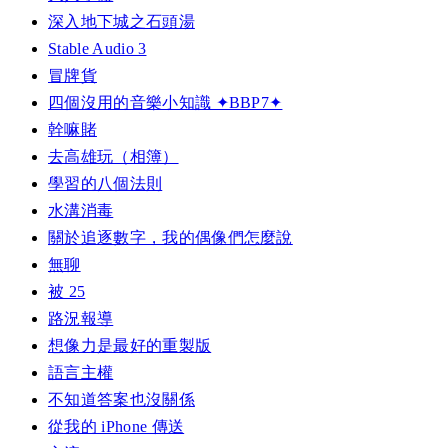
深入地下城之石頭湯
Stable Audio 3
冒牌貨
四個沒用的音樂小知識 ✦BBP7✦
幹嘛賭
去高雄玩（相簿）
學習的八個法則
水溝消毒
關於追逐數字，我的偶像們怎麼說
無聊
被 25
路況報導
想像力是最好的重製版
語言主權
不知道答案也沒關係
從我的 iPhone 傳送