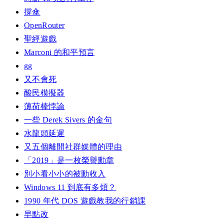
撐傘
OpenRouter
聖經遊戲
Marconi 的和平預言
gg
又不會死
酸民模擬器
薄荷棒悖論
一些 Derek Sivers 的金句
水龍頭延遲
又五個離開社群媒體的理由
「2019」是一枚榮譽勳章
別小看小小的被動收入
Windows 11 到底有多煩？
1990 年代 DOS 遊戲教我的行銷課
早點改