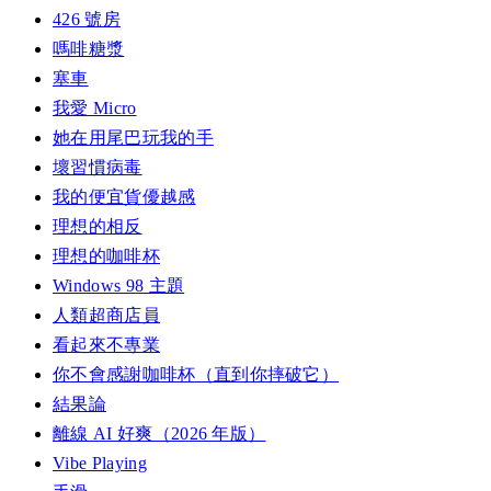
426 號房
嗎啡糖漿
塞車
我愛 Micro
她在用尾巴玩我的手
壞習慣病毒
我的便宜貨優越感
理想的相反
理想的咖啡杯
Windows 98 主題
人類超商店員
看起來不專業
你不會感謝咖啡杯（直到你摔破它）
結果論
離線 AI 好爽（2026 年版）
Vibe Playing