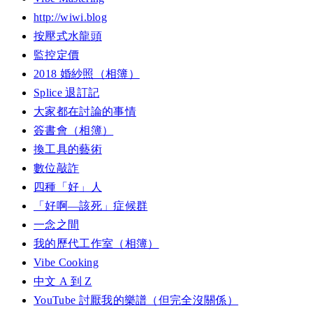
http://wiwi.blog
按壓式水龍頭
監控定價
2018 婚紗照（相簿）
Splice 退訂記
大家都在討論的事情
簽書會（相簿）
換工具的藝術
數位敲詐
四種「好」人
「好啊—該死」症候群
一念之間
我的歷代工作室（相簿）
Vibe Cooking
中文 A 到 Z
YouTube 討厭我的樂譜（但完全沒關係）