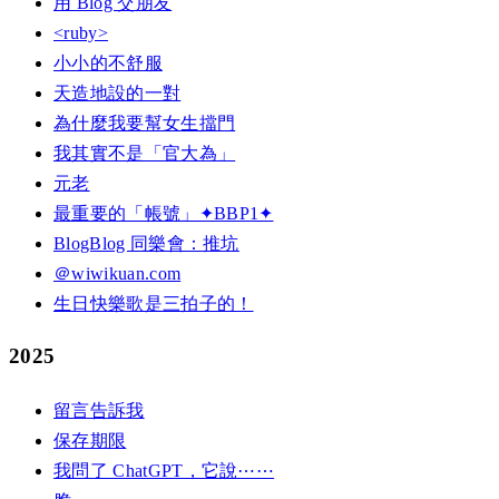
用 Blog 交朋友
<ruby>
小小的不舒服
天造地設的一對
為什麼我要幫女生擋門
我其實不是「官大為」
元老
最重要的「帳號」✦BBP1✦
BlogBlog 同樂會：推坑
＠wiwikuan.com
生日快樂歌是三拍子的！
2025
留言告訴我
保存期限
我問了 ChatGPT，它說⋯⋯