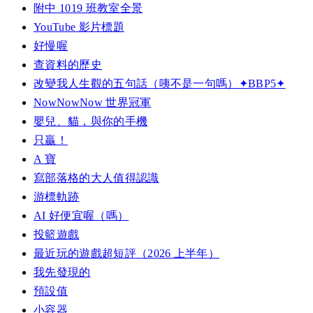
附中 1019 班教室全景
YouTube 影片標題
好慢喔
查資料的歷史
改變我人生觀的五句話（咦不是一句嗎）✦BBP5✦
NowNowNow 世界冠軍
嬰兒、貓，與你的手機
只贏！
A 寶
寫部落格的大人值得認識
游標軌跡
AI 好便宜喔（嗎）
投籃遊戲
最近玩的遊戲超短評（2026 上半年）
我先發現的
預設值
小容器