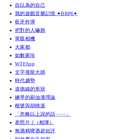
自以為的自己
我的遊戲音樂記憶 ✦BBP6✦
藍牙炸彈
把對的人嚇跑
單眼相機
大家都
如數家珍
WTFApp
文字接龍大師
時代趨勢
道德線的形狀
練琴的刷油漆理論
根號與胡桃派
「忽略以上說的話⋯⋯」
老照片 2（相簿）
無酒精啤酒超短評