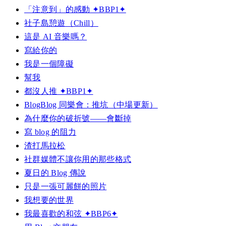
「注意到」的感動 ✦BBP1✦
社子島憩遊（Chill）
這是 AI 音樂嗎？
寫給你的
我是一個障礙
幫我
都沒人推 ✦BBP1✦
BlogBlog 同樂會：推坑（中場更新）
為什麼你的破折號——會斷掉
寫 blog 的阻力
渣打馬拉松
社群媒體不讓你用的那些格式
夏日的 Blog 傳說
只是一張可麗餅的照片
我想要的世界
我最喜歡的和弦 ✦BBP6✦