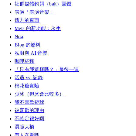
社群媒體釣餌（bait）圖鑑
表演「表演音樂」
遠方的東西
Meta 的新功能：永生
Noa
Blog 的燃料
私廚與 AI 音樂
咖哩杯麵
「只有我這樣嗎？」最後一週
活過 vs. 記錄
棉花糖實驗
少冰（但冰會比較多）
我不喜歡籃球
被喜歡的理由
不確定很好啊
滑脆大橋
有人在看嗎