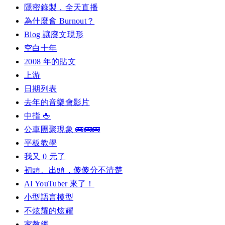
隱密錄製，全天直播
為什麼會 Burnout？
Blog 讓廢文現形
空白十年
2008 年的貼文
上游
日期列表
去年的音樂會影片
中指 🖕
公車團聚現象 🚌🚌🚌
平板教學
我又 0 元了
初頭、出頭，傻傻分不清楚
AI YouTuber 來了！
小型語言模型
不炫耀的炫耀
家教網