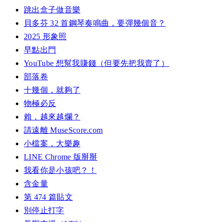
跳出盒子做音樂
貝多芬 32 首鋼琴奏鳴曲，要彈幾個音？
2025 形象照
早點出門
YouTube 想幫我賺錢（但要先把我賣了）
部落卷
十幾個，就夠了
物極必反
賴，越來越爛？
請遠離 MuseScore.com
小檔案，大樂趣
LINE Chrome 版掰掰
我看你是小孩吧？！
含金量
第 474 篇貼文
別停止打字