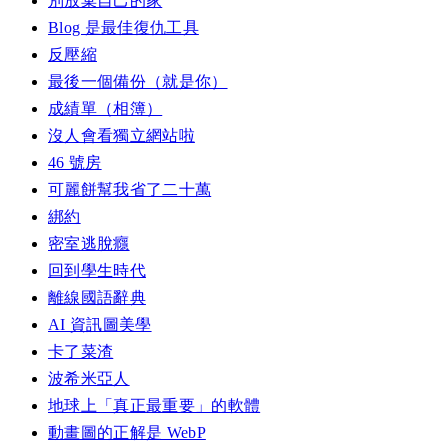
別放棄自己的家
Blog 是最佳復仇工具
反壓縮
最後一個備份（就是你）
成績單（相簿）
沒人會看獨立網站啦
46 號房
可麗餅幫我省了二十萬
綁約
密室逃脫癮
回到學生時代
離線國語辭典
AI 資訊圖美學
卡了菜渣
波希米亞人
地球上「真正最重要」的軟體
動畫圖的正解是 WebP