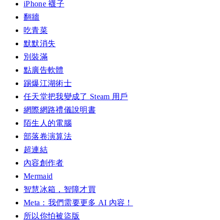
iPhone 襪子
翻牆
吃青菜
默默消失
別裝滿
點廣告軟體
踢爆江湖術士
任天堂把我變成了 Steam 用戶
網際網路禮儀說明書
陌生人的電腦
部落卷演算法
超連結
內容創作者
Mermaid
智慧冰箱，智障才買
Meta：我們需要更多 AI 內容！
所以你怕被盜版