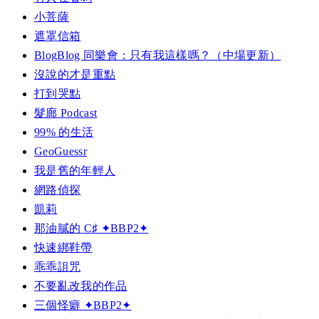
小菩薩
遮罩信箱
BlogBlog 同樂會：只有我這樣嗎？（中場更新）
沒說的才是重點
打到哭點
髮廊 Podcast
99% 的生活
GeoGuessr
我是舊的年輕人
網路偵探
凱莉
那油膩的 C♯ ✦BBP2✦
快速綁鞋帶
乖乖詛咒
不要亂改我的作品
三個怪癖 ✦BBP2✦