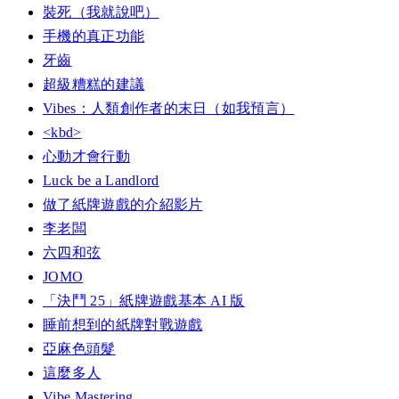
裝死（我就說吧）
手機的真正功能
牙齒
超級糟糕的建議
Vibes：人類創作者的末日（如我預言）
<kbd>
心動才會行動
Luck be a Landlord
做了紙牌遊戲的介紹影片
李老闆
六四和弦
JOMO
「決鬥 25」紙牌遊戲基本 AI 版
睡前想到的紙牌對戰遊戲
亞麻色頭髮
這麼多人
Vibe Mastering