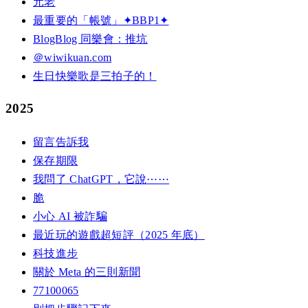
元老
最重要的「帳號」✦BBP1✦
BlogBlog 同樂會：推坑
＠wiwikuan.com
生日快樂歌是三拍子的！
2025
留言告訴我
保存期限
我問了 ChatGPT，它說⋯⋯
脆
小心 AI 被詐騙
最近玩的遊戲超短評（2025 年底）
科技進步
關於 Meta 的三則新聞
77100065