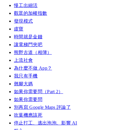
慢工出細活
觀眾的加權指數
發現模式
虛寶
時間就是金錢
讓電梯門夾吧
熊野古道（相簿）
上流社會
為什麼不做 App？
我只有手機
翹腳大媽
如果你需要問（Part 2）
如果你需要問
別再寫 Google Maps 評論了
吹葉機應該死
停止打工、逃出泡泡、影響 AI