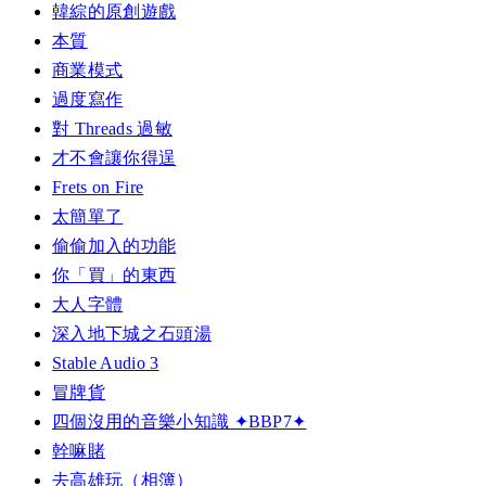
韓綜的原創遊戲
本質
商業模式
過度寫作
對 Threads 過敏
才不會讓你得逞
Frets on Fire
太簡單了
偷偷加入的功能
你「買」的東西
大人字體
深入地下城之石頭湯
Stable Audio 3
冒牌貨
四個沒用的音樂小知識 ✦BBP7✦
幹嘛賭
去高雄玩（相簿）