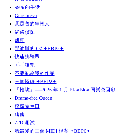
99% 的生活
GeoGuessr
我是舊的年輕人
網路偵探
凱莉
那油膩的 C♯ ✦BBP2✦
快速綁鞋帶
乖乖詛咒
不要亂改我的作品
三個怪癖 ✦BBP2✦
「推坑」──2026 年 1 月 BlogBlog 同樂會回顧
Drama-free Queen
檸檬卷生日
聊聊
A/B 測試
我最愛的三個 MIDI 檔案 ✦BBP6✦