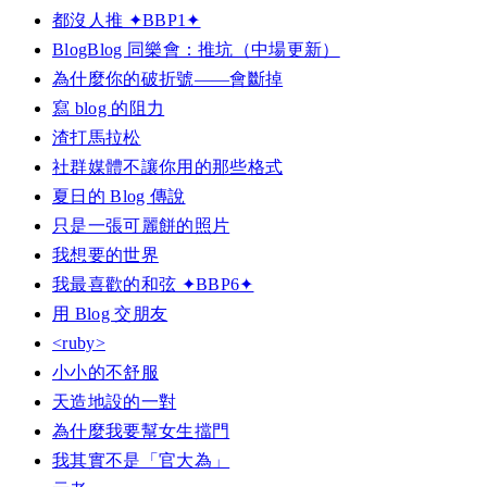
都沒人推 ✦BBP1✦
BlogBlog 同樂會：推坑（中場更新）
為什麼你的破折號——會斷掉
寫 blog 的阻力
渣打馬拉松
社群媒體不讓你用的那些格式
夏日的 Blog 傳說
只是一張可麗餅的照片
我想要的世界
我最喜歡的和弦 ✦BBP6✦
用 Blog 交朋友
<ruby>
小小的不舒服
天造地設的一對
為什麼我要幫女生擋門
我其實不是「官大為」