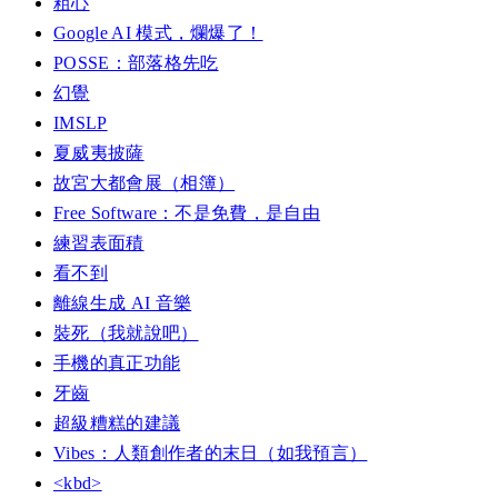
粗心
Google AI 模式，爛爆了！
POSSE：部落格先吃
幻覺
IMSLP
夏威夷披薩
故宮大都會展（相簿）
Free Software：不是免費，是自由
練習表面積
看不到
離線生成 AI 音樂
裝死（我就說吧）
手機的真正功能
牙齒
超級糟糕的建議
Vibes：人類創作者的末日（如我預言）
<kbd>