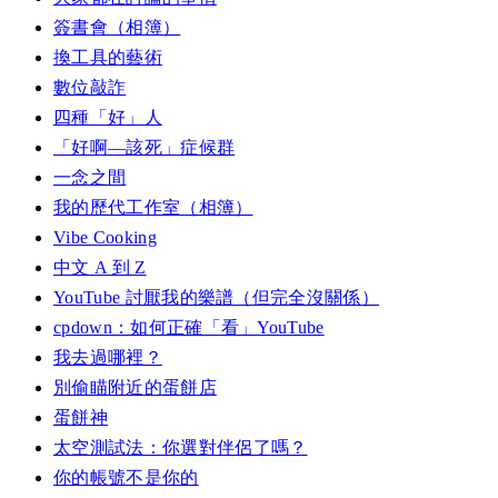
簽書會（相簿）
換工具的藝術
數位敲詐
四種「好」人
「好啊—該死」症候群
一念之間
我的歷代工作室（相簿）
Vibe Cooking
中文 A 到 Z
YouTube 討厭我的樂譜（但完全沒關係）
cpdown：如何正確「看」YouTube
我去過哪裡？
別偷瞄附近的蛋餅店
蛋餅神
太空測試法：你選對伴侶了嗎？
你的帳號不是你的