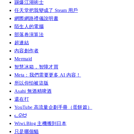
踢爆江湖術士
任天堂把我變成了 Steam 用戶
網際網路禮儀說明書
陌生人的電腦
部落卷演算法
超連結
內容創作者
Mermaid
智慧冰箱，智障才買
Meta：我們需要更多 AI 內容！
所以你怕被盜版
Asahi 無酒精啤酒
還在打
YouTube 高流量企劃手冊（蛋餅篇）
ᓚᘏᗢ
Wiwi.Blog 主機搬到日本
只是曬個貓