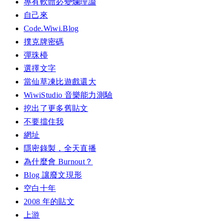
專有軟體必變爛理論
自己來
Code.Wiwi.Blog
撲克牌密碼
彈珠檯
選擇文字
當仙草凍比遊戲還大
WiwiStudio 音樂能力測驗
挖出了更多舊貼文
不要擋住我
網址
隱密錄製，全天直播
為什麼會 Burnout？
Blog 讓廢文現形
空白十年
2008 年的貼文
上游