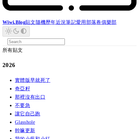
Wiwi.Blog
貼文
隨機
歷年
近況
筆記
愛用
部落卷
俱樂部
所有貼文
2026
實體版早就死了
奇亞籽
那裡沒有出口
不要急
讓它自己跑
Glasshole
幹嘛更新
我的小藍和小紅