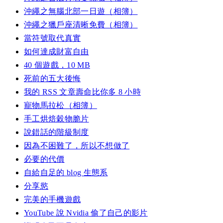
沖繩之無腦北部一日遊（相簿）
沖繩之獵戶座清晰免費（相簿）
當符號取代真實
如何達成財富自由
40 個遊戲，10 MB
死前的五大後悔
我的 RSS 文章壽命比你多 8 小時
寵物馬拉松（相簿）
手工烘焙穀物脆片
說錯話的階級制度
因為不困難了，所以不想做了
必要的代價
自給自足的 blog 生態系
分享慾
完美的手機遊戲
YouTube 說 Nvidia 偷了自己的影片