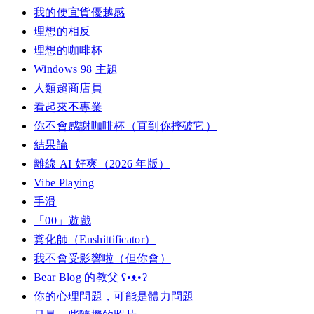
我的便宜貨優越感
理想的相反
理想的咖啡杯
Windows 98 主題
人類超商店員
看起來不專業
你不會感謝咖啡杯（直到你摔破它）
結果論
離線 AI 好爽（2026 年版）
Vibe Playing
手滑
「00」遊戲
糞化師（Enshittificator）
我不會受影響啦（但你會）
Bear Blog 的教父 ʕ•ᴥ•ʔ
你的心理問題，可能是體力問題