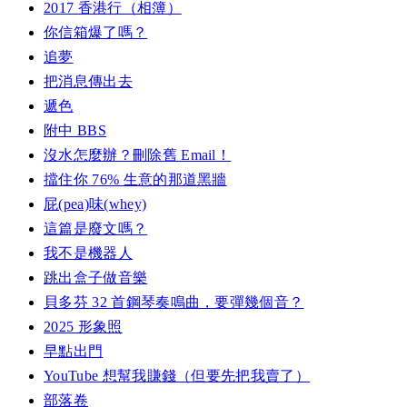
2017 香港行（相簿）
你信箱爆了嗎？
追夢
把消息傳出去
遞色
附中 BBS
沒水怎麼辦？刪除舊 Email！
擋住你 76% 生意的那道黑牆
屁(pea)味(whey)
這篇是廢文嗎？
我不是機器人
跳出盒子做音樂
貝多芬 32 首鋼琴奏鳴曲，要彈幾個音？
2025 形象照
早點出門
YouTube 想幫我賺錢（但要先把我賣了）
部落卷