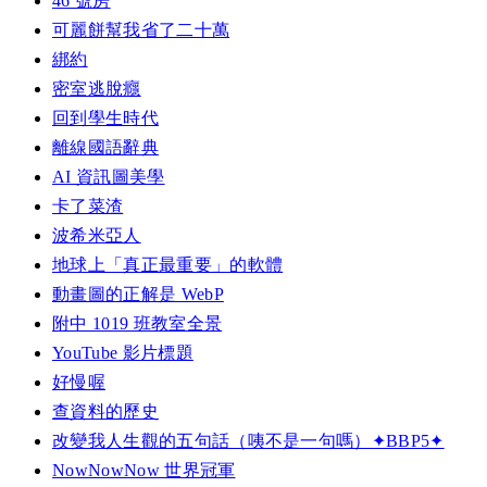
46 號房
可麗餅幫我省了二十萬
綁約
密室逃脫癮
回到學生時代
離線國語辭典
AI 資訊圖美學
卡了菜渣
波希米亞人
地球上「真正最重要」的軟體
動畫圖的正解是 WebP
附中 1019 班教室全景
YouTube 影片標題
好慢喔
查資料的歷史
改變我人生觀的五句話（咦不是一句嗎）✦BBP5✦
NowNowNow 世界冠軍