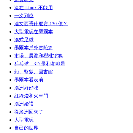
這在 Linux 不能用
一次到位
達文西憑什麼賣 130 億？
大型電玩在墨爾本
澳式足球
墨爾本戶外冒險篇
市場、展覽和櫻桃塗鴉
乒乓球、3D 暈和咖啡暈
船、監獄、圖書館
墨爾本看表演
澳洲好好吃
紅綠燈和火車門
澳洲婚禮
從澳洲回來了
大型電玩
自己的世界