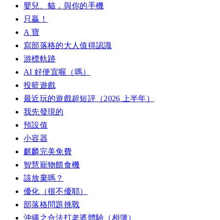
嬰兒、貓，與你的手機
只贏！
A 寶
寫部落格的大人值得認識
游標軌跡
AI 好便宜喔（嗎）
投籃遊戲
最近玩的遊戲超短評（2026 上半年）
我先發現的
預設值
小容器
麒麟完美免費
智慧寵物餵食機
該放棄嗎？
優化（很不優耶）
部落格問題挑戰
沖繩之合法打老婆體驗（相簿）