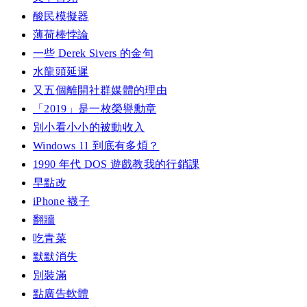
酸民模擬器
薄荷棒悖論
一些 Derek Sivers 的金句
水龍頭延遲
又五個離開社群媒體的理由
「2019」是一枚榮譽勳章
別小看小小的被動收入
Windows 11 到底有多煩？
1990 年代 DOS 遊戲教我的行銷課
早點改
iPhone 襪子
翻牆
吃青菜
默默消失
別裝滿
點廣告軟體