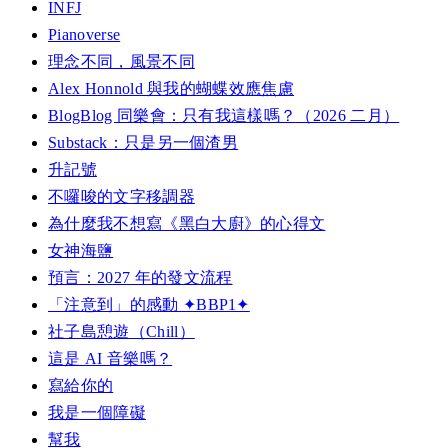
INFJ
Pianoverse
理念不同，風景不同
Alex Honnold 與我的蝴蝶效應焦慮
BlogBlog 同樂會：只有我這樣嗎？（2026 二月）
Substack：只是另一個渣男
升記號
不囉唆的文字移調器
為什麼我不想寫《黑白大廚》的心得文
女神海鹽
預言：2027 年的發文流程
「注意到」的感動 ✦BBP1✦
社子島憩遊（Chill）
這是 AI 音樂嗎？
寫給你的
我是一個障礙
幫我