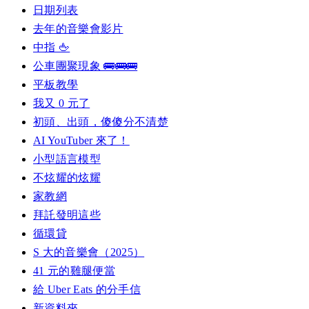
日期列表
去年的音樂會影片
中指 🖕
公車團聚現象 🚌🚌🚌
平板教學
我又 0 元了
初頭、出頭，傻傻分不清楚
AI YouTuber 來了！
小型語言模型
不炫耀的炫耀
家教網
拜託發明這些
循環貸
S 大的音樂會（2025）
41 元的雞腿便當
給 Uber Eats 的分手信
新資料夾