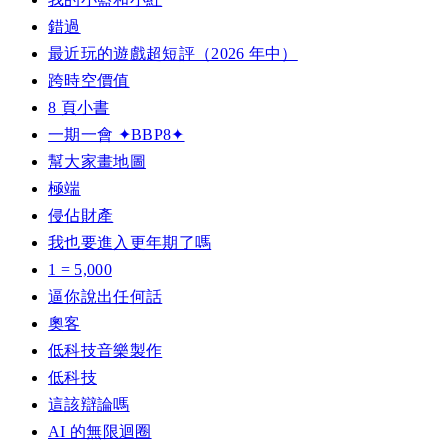
錯過
最近玩的遊戲超短評（2026 年中）
跨時空價值
8 頁小書
一期一會 ✦BBP8✦
幫大家畫地圖
極端
侵佔財產
我也要進入更年期了嗎
1 = 5,000
逼你說出任何話
奧客
低科技音樂製作
低科技
這該辯論嗎
AI 的無限迴圈