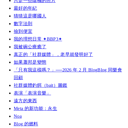
只是一些隨機的照片
最好的年紀
猜猜這是哪國人
數字法則
撿到便宜
我的理想日常 ✦BBP3✦
我被碗公療癒了
真正的「社群媒體」，老早就發明好了
如果蕭邦是變態
「只有我這樣嗎？」──2026 年 2 月 BlogBlog 同樂會
回顧
社群媒體釣餌（bait）圖鑑
表演「表演音樂」
遠方的東西
Meta 的新功能：永生
Noa
Blog 的燃料