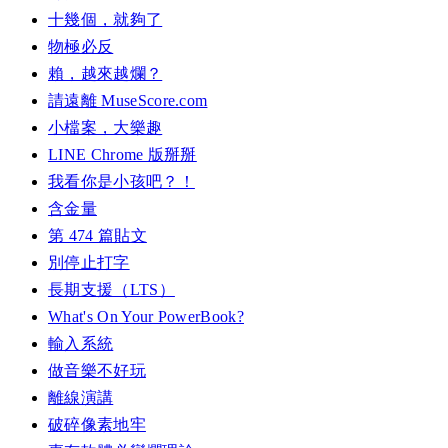
十幾個，就夠了
物極必反
賴，越來越爛？
請遠離 MuseScore.com
小檔案，大樂趣
LINE Chrome 版掰掰
我看你是小孩吧？！
含金量
第 474 篇貼文
別停止打字
長期支援（LTS）
What's On Your PowerBook?
輸入系統
做音樂不好玩
離線演講
破碎像素地牢