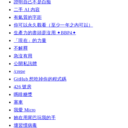
證明自己不是白痴
二手 AI 內容
有氣質的字距
你可以永久觀看（至少一年之內可以）
生產力的盡頭是沒用 ✦BBP4✦
「現在」的力量
不解釋
急沒有用
公開私訊體
/crepe
GitHub 想吃掉你的程式碼
426 號房
嗎啡糖漿
塞車
我愛 Micro
她在用尾巴玩我的手
壞習慣病毒