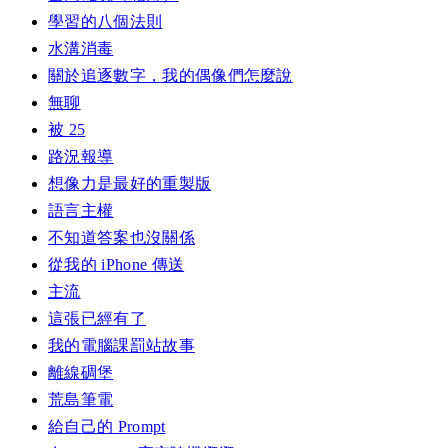
學習的八個法則
水溝消毒
關於追逐數字，我的偶像們怎麼說
無聊
被 25
路況報導
想像力是最好的重製版
語言主權
不知道答案也沒關係
從我的 iPhone 傳送
主流
這張已經有了
我的電腦課罰站故事
離線碉堡
荒島筆電
給自己的 Prompt