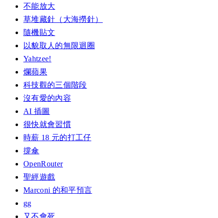
不能放大
草堆藏針（大海撈針）
隨機貼文
以貌取人的無限迴圈
Yahtzee!
爛蘋果
科技觀的三個階段
沒有愛的內容
AI 插圖
很快就會習慣
時薪 18 元的打工仔
撐傘
OpenRouter
聖經遊戲
Marconi 的和平預言
gg
又不會死