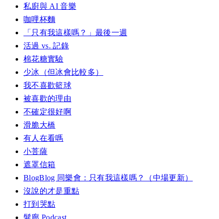
私廚與 AI 音樂
咖哩杯麵
「只有我這樣嗎？」最後一週
活過 vs. 記錄
棉花糖實驗
少冰（但冰會比較多）
我不喜歡籃球
被喜歡的理由
不確定很好啊
滑脆大橋
有人在看嗎
小菩薩
遮罩信箱
BlogBlog 同樂會：只有我這樣嗎？（中場更新）
沒說的才是重點
打到哭點
髮廊 Podcast