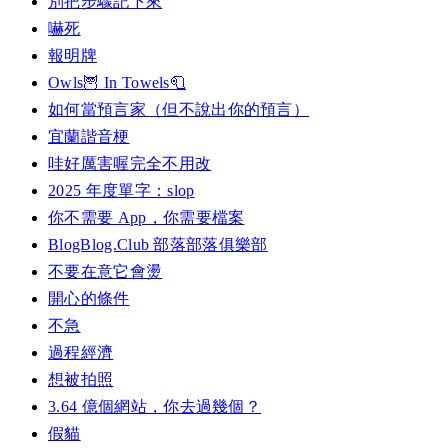
別把步驟記下來
嚇死
報明牌
Owls🦉 In Towels🧻
如何當預言家（但不說出你的預言）
宜蘭諧音梗
哇好厲害喔完全不用改
2025 年度單字：slop
你不需要 App，你需要檔案
BlogBlog.Club 部落部落俱樂部
不要在意它會燙
開心的條件
不急
過程經濟
想被拍照
3.64 億個網站，你去過幾個？
假貓