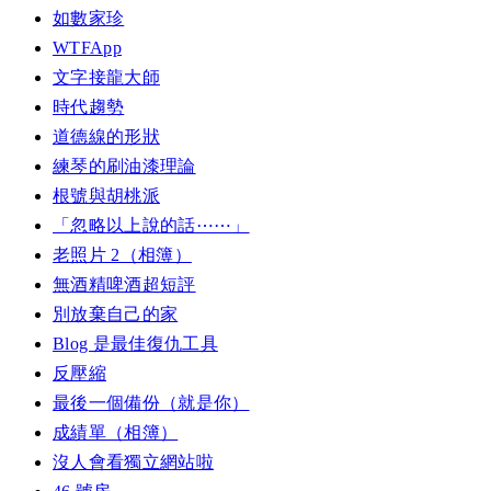
如數家珍
WTFApp
文字接龍大師
時代趨勢
道德線的形狀
練琴的刷油漆理論
根號與胡桃派
「忽略以上說的話⋯⋯」
老照片 2（相簿）
無酒精啤酒超短評
別放棄自己的家
Blog 是最佳復仇工具
反壓縮
最後一個備份（就是你）
成績單（相簿）
沒人會看獨立網站啦