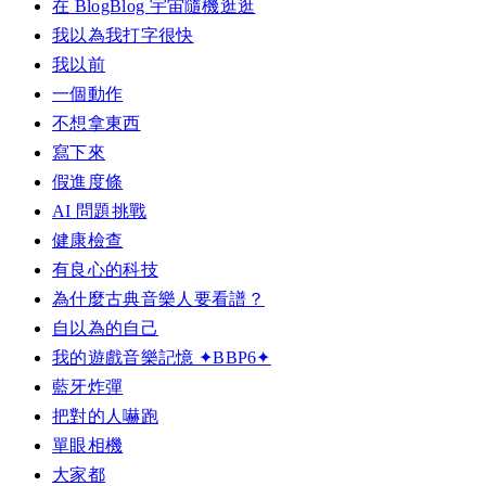
在 BlogBlog 宇宙隨機逛逛
我以為我打字很快
我以前
一個動作
不想拿東西
寫下來
假進度條
AI 問題挑戰
健康檢查
有良心的科技
為什麼古典音樂人要看譜？
自以為的自己
我的遊戲音樂記憶 ✦BBP6✦
藍牙炸彈
把對的人嚇跑
單眼相機
大家都