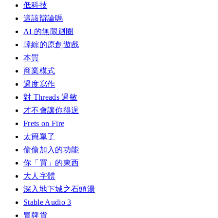
低科技
這該辯論嗎
AI 的無限迴圈
韓綜的原創遊戲
本質
商業模式
過度寫作
對 Threads 過敏
才不會讓你得逞
Frets on Fire
太簡單了
偷偷加入的功能
你「買」的東西
大人字體
深入地下城之石頭湯
Stable Audio 3
冒牌貨