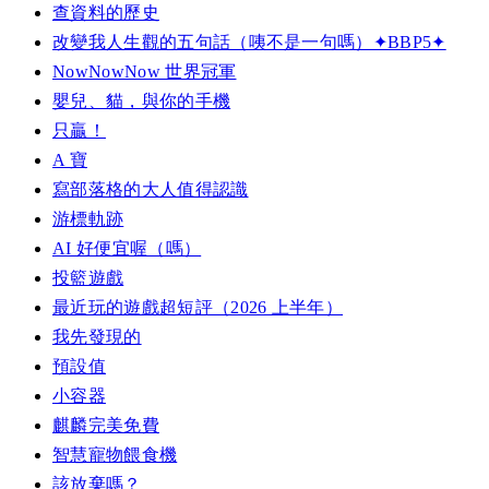
查資料的歷史
改變我人生觀的五句話（咦不是一句嗎）✦BBP5✦
NowNowNow 世界冠軍
嬰兒、貓，與你的手機
只贏！
A 寶
寫部落格的大人值得認識
游標軌跡
AI 好便宜喔（嗎）
投籃遊戲
最近玩的遊戲超短評（2026 上半年）
我先發現的
預設值
小容器
麒麟完美免費
智慧寵物餵食機
該放棄嗎？