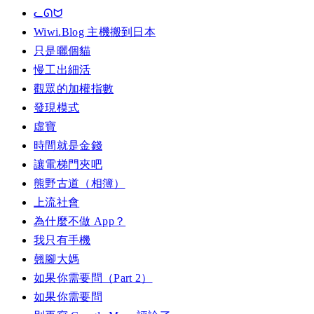
ᓚᘏᗢ
Wiwi.Blog 主機搬到日本
只是曬個貓
慢工出細活
觀眾的加權指數
發現模式
虛寶
時間就是金錢
讓電梯門夾吧
熊野古道（相簿）
上流社會
為什麼不做 App？
我只有手機
翹腳大媽
如果你需要問（Part 2）
如果你需要問