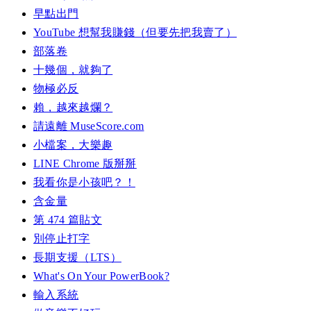
早點出門
YouTube 想幫我賺錢（但要先把我賣了）
部落卷
十幾個，就夠了
物極必反
賴，越來越爛？
請遠離 MuseScore.com
小檔案，大樂趣
LINE Chrome 版掰掰
我看你是小孩吧？！
含金量
第 474 篇貼文
別停止打字
長期支援（LTS）
What's On Your PowerBook?
輸入系統