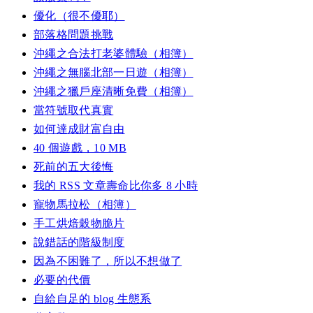
優化（很不優耶）
部落格問題挑戰
沖繩之合法打老婆體驗（相簿）
沖繩之無腦北部一日遊（相簿）
沖繩之獵戶座清晰免費（相簿）
當符號取代真實
如何達成財富自由
40 個遊戲，10 MB
死前的五大後悔
我的 RSS 文章壽命比你多 8 小時
寵物馬拉松（相簿）
手工烘焙穀物脆片
說錯話的階級制度
因為不困難了，所以不想做了
必要的代價
自給自足的 blog 生態系