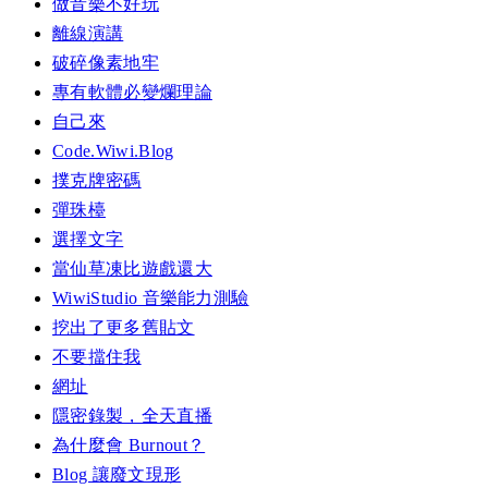
做音樂不好玩
離線演講
破碎像素地牢
專有軟體必變爛理論
自己來
Code.Wiwi.Blog
撲克牌密碼
彈珠檯
選擇文字
當仙草凍比遊戲還大
WiwiStudio 音樂能力測驗
挖出了更多舊貼文
不要擋住我
網址
隱密錄製，全天直播
為什麼會 Burnout？
Blog 讓廢文現形