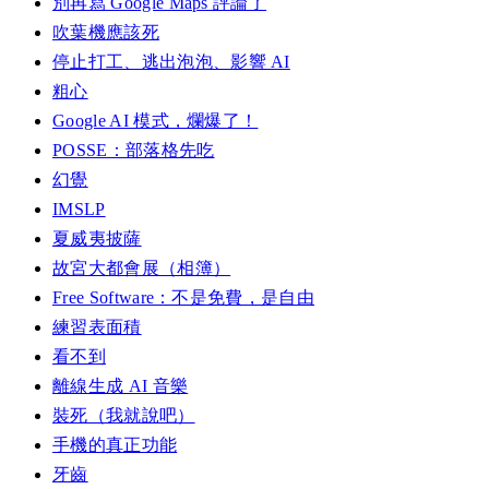
別再寫 Google Maps 評論了
吹葉機應該死
停止打工、逃出泡泡、影響 AI
粗心
Google AI 模式，爛爆了！
POSSE：部落格先吃
幻覺
IMSLP
夏威夷披薩
故宮大都會展（相簿）
Free Software：不是免費，是自由
練習表面積
看不到
離線生成 AI 音樂
裝死（我就說吧）
手機的真正功能
牙齒