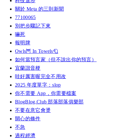
科技進步
關於 Meta 的三則新聞
77100065
別把步驟記下來
嚇死
報明牌
Owls🦉 In Towels🧻
如何當預言家（但不說出你的預言）
宜蘭諧音梗
哇好厲害喔完全不用改
2025 年度單字：slop
你不需要 App，你需要檔案
BlogBlog.Club 部落部落俱樂部
不要在意它會燙
開心的條件
不急
過程經濟