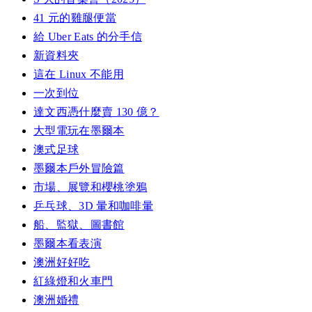
41 元的雞腿便當
給 Uber Eats 的分手信
新資料夾
這在 Linux 不能用
一次到位
達文西憑什麼賣 130 億？
大型電玩在墨爾本
澳式足球
墨爾本戶外冒險篇
市場、展覽和櫻桃塗鴉
乒乓球、3D 暈和咖啡暈
船、監獄、圖書館
墨爾本看表演
澳洲好好吃
紅綠燈和火車門
澳洲婚禮