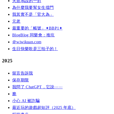
天造地設的一對
為什麼我要幫女生擋門
我其實不是「官大為」
元老
最重要的「帳號」✦BBP1✦
BlogBlog 同樂會：推坑
＠wiwikuan.com
生日快樂歌是三拍子的！
2025
留言告訴我
保存期限
我問了 ChatGPT，它說⋯⋯
脆
小心 AI 被詐騙
最近玩的遊戲超短評（2025 年底）