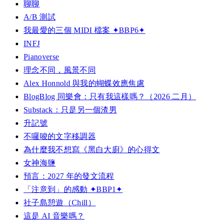
聊聊
A/B 測試
我最愛的三個 MIDI 檔案 ✦BBP6✦
INFJ
Pianoverse
理念不同，風景不同
Alex Honnold 與我的蝴蝶效應焦慮
BlogBlog 同樂會：只有我這樣嗎？（2026 二月）
Substack：只是另一個渣男
升記號
不囉唆的文字移調器
為什麼我不想寫《黑白大廚》的心得文
女神海鹽
預言：2027 年的發文流程
「注意到」的感動 ✦BBP1✦
社子島憩遊（Chill）
這是 AI 音樂嗎？