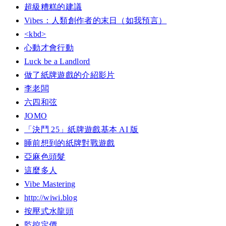
超級糟糕的建議
Vibes：人類創作者的末日（如我預言）
<kbd>
心動才會行動
Luck be a Landlord
做了紙牌遊戲的介紹影片
李老闆
六四和弦
JOMO
「決鬥 25」紙牌遊戲基本 AI 版
睡前想到的紙牌對戰遊戲
亞麻色頭髮
這麼多人
Vibe Mastering
http://wiwi.blog
按壓式水龍頭
監控定價