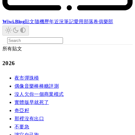
Wiwi.Blog
貼文
隨機
歷年
近況
筆記
愛用
部落卷
俱樂部
所有貼文
2026
夜市彈珠檯
偶像音樂棒棒糖評測
沒人欠你一個商業模式
實體版早就死了
奇亞籽
那裡沒有出口
不要急
讓它自己跑