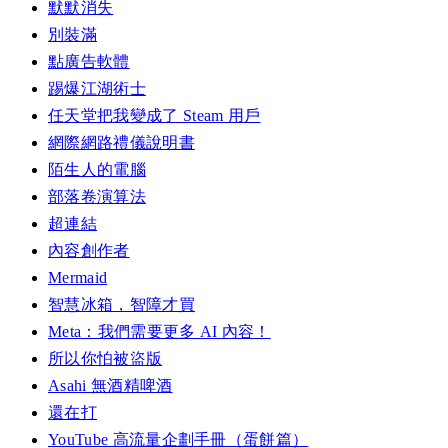
默默消失
別裝滿
點廣告軟體
踢爆江湖術士
任天堂把我變成了 Steam 用戶
網際網路禮儀說明書
陌生人的電腦
部落卷演算法
超連結
內容創作者
Mermaid
智慧冰箱，智障才買
Meta：我們需要更多 AI 內容！
所以你怕被盜版
Asahi 無酒精啤酒
還在打
YouTube 高流量企劃手冊（蛋餅篇）