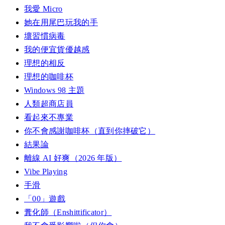
我愛 Micro
她在用尾巴玩我的手
壞習慣病毒
我的便宜貨優越感
理想的相反
理想的咖啡杯
Windows 98 主題
人類超商店員
看起來不專業
你不會感謝咖啡杯（直到你摔破它）
結果論
離線 AI 好爽（2026 年版）
Vibe Playing
手滑
「00」遊戲
糞化師（Enshittificator）