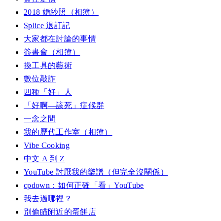
2018 婚紗照（相簿）
Splice 退訂記
大家都在討論的事情
簽書會（相簿）
換工具的藝術
數位敲詐
四種「好」人
「好啊—該死」症候群
一念之間
我的歷代工作室（相簿）
Vibe Cooking
中文 A 到 Z
YouTube 討厭我的樂譜（但完全沒關係）
cpdown：如何正確「看」YouTube
我去過哪裡？
別偷瞄附近的蛋餅店