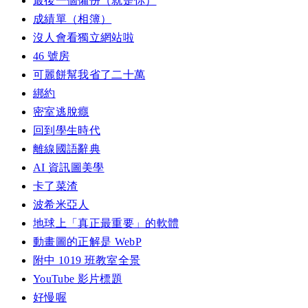
最後一個備份（就是你）
成績單（相簿）
沒人會看獨立網站啦
46 號房
可麗餅幫我省了二十萬
綁約
密室逃脫癮
回到學生時代
離線國語辭典
AI 資訊圖美學
卡了菜渣
波希米亞人
地球上「真正最重要」的軟體
動畫圖的正解是 WebP
附中 1019 班教室全景
YouTube 影片標題
好慢喔