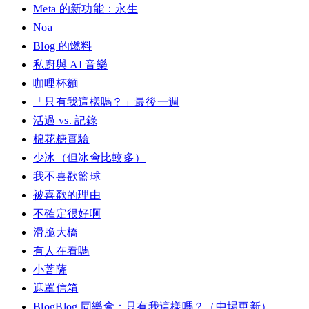
Meta 的新功能：永生
Noa
Blog 的燃料
私廚與 AI 音樂
咖哩杯麵
「只有我這樣嗎？」最後一週
活過 vs. 記錄
棉花糖實驗
少冰（但冰會比較多）
我不喜歡籃球
被喜歡的理由
不確定很好啊
滑脆大橋
有人在看嗎
小菩薩
遮罩信箱
BlogBlog 同樂會：只有我這樣嗎？（中場更新）