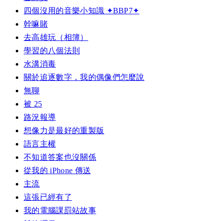
四個沒用的音樂小知識 ✦BBP7✦
幹嘛賭
去高雄玩（相簿）
學習的八個法則
水溝消毒
關於追逐數字，我的偶像們怎麼說
無聊
被 25
路況報導
想像力是最好的重製版
語言主權
不知道答案也沒關係
從我的 iPhone 傳送
主流
這張已經有了
我的電腦課罰站故事