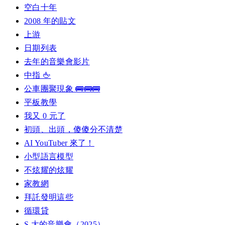
空白十年
2008 年的貼文
上游
日期列表
去年的音樂會影片
中指 🖕
公車團聚現象 🚌🚌🚌
平板教學
我又 0 元了
初頭、出頭，傻傻分不清楚
AI YouTuber 來了！
小型語言模型
不炫耀的炫耀
家教網
拜託發明這些
循環貸
S 大的音樂會（2025）