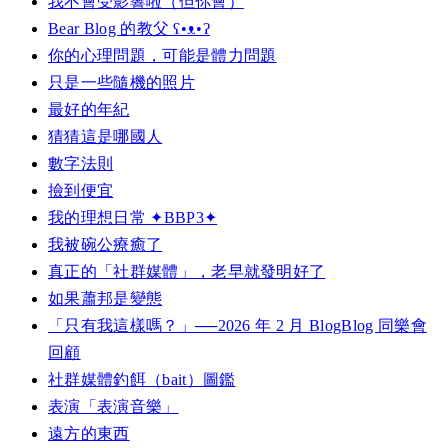
我不會受影響啦（但你會）
Bear Blog 的教父 ʕ•ᴥ•ʔ
你的心理問題，可能是體力問題
只是一些隨機的照片
最好的年紀
猜猜這是哪國人
數字法則
撿到便宜
我的理想日常 ✦BBP3✦
我被碗公療癒了
真正的「社群媒體」，老早就發明好了
如果蕭邦是變態
「只有我這樣嗎？」──2026 年 2 月 BlogBlog 同樂會
回顧
社群媒體釣餌（bait）圖鑑
表演「表演音樂」
遠方的東西