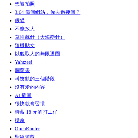
想被拍照
3.64 億個網站，你去過幾個？
假貓
不能放大
草堆藏針（大海撈針）
隨機貼文
以貌取人的無限迴圈
Yahtzee!
爛蘋果
科技觀的三個階段
沒有愛的內容
AI 插圖
很快就會習慣
時薪 18 元的打工仔
撐傘
OpenRouter
聖經遊戲