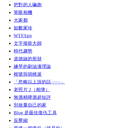
把對的人嚇跑
單眼相機
大家都
如數家珍
WTFApp
文字接龍大師
時代趨勢
道德線的形狀
練琴的刷油漆理論
根號與胡桃派
「忽略以上說的話⋯⋯」
老照片 2（相簿）
無酒精啤酒超短評
別放棄自己的家
Blog 是最佳復仇工具
反壓縮