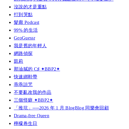
沒說的才是重點
打到哭點
髮廊 Podcast
99% 的生活
GeoGuessr
我是舊的年輕人
網路偵探
凱莉
那油膩的 C♯ ✦BBP2✦
快速綁鞋帶
乖乖詛咒
不要亂改我的作品
三個怪癖 ✦BBP2✦
「推坑」──2026 年 1 月 BlogBlog 同樂會回顧
Drama-free Queen
檸檬卷生日