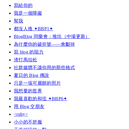
寫給你的
我是一個障礙
幫我
都沒人推 ✦BBP1✦
BlogBlog 同樂會：推坑（中場更新）
為什麼你的破折號——會斷掉
寫 blog 的阻力
渣打馬拉松
社群媒體不讓你用的那些格式
夏日的 Blog 傳說
只是一張可麗餅的照片
我想要的世界
我最喜歡的和弦 ✦BBP6✦
用 Blog 交朋友
<ruby>
小小的不舒服