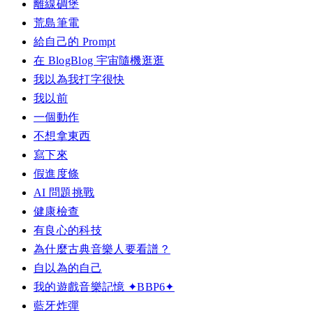
離線碉堡
荒島筆電
給自己的 Prompt
在 BlogBlog 宇宙隨機逛逛
我以為我打字很快
我以前
一個動作
不想拿東西
寫下來
假進度條
AI 問題挑戰
健康檢查
有良心的科技
為什麼古典音樂人要看譜？
自以為的自己
我的遊戲音樂記憶 ✦BBP6✦
藍牙炸彈