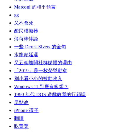
Marconi 的和平預言
gg
又不會死
酸民模擬器
薄荷棒悖論
一些 Derek Sivers 的金句
水龍頭延遲
又五個離開社群媒體的理由
「2019」是一枚榮譽勳章
別小看小小的被動收入
Windows 11 到底有多煩？
1990 年代 DOS 遊戲教我的行銷課
早點改
iPhone 襪子
翻牆
吃青菜