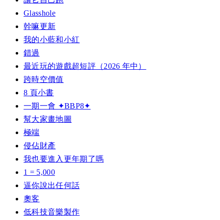
Glasshole
幹嘛更新
我的小藍和小紅
錯過
最近玩的遊戲超短評（2026 年中）
跨時空價值
8 頁小書
一期一會 ✦BBP8✦
幫大家畫地圖
極端
侵佔財產
我也要進入更年期了嗎
1 = 5,000
逼你說出任何話
奧客
低科技音樂製作