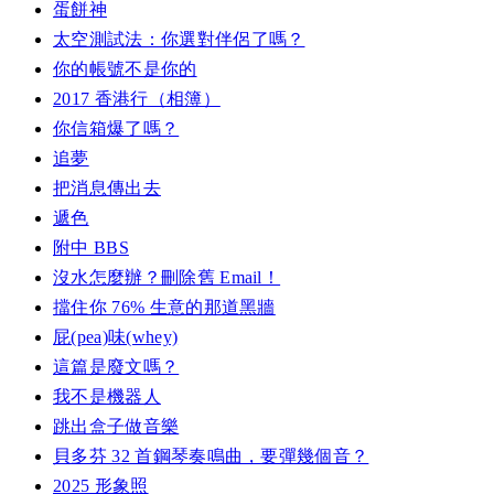
蛋餅神
太空測試法：你選對伴侶了嗎？
你的帳號不是你的
2017 香港行（相簿）
你信箱爆了嗎？
追夢
把消息傳出去
遞色
附中 BBS
沒水怎麼辦？刪除舊 Email！
擋住你 76% 生意的那道黑牆
屁(pea)味(whey)
這篇是廢文嗎？
我不是機器人
跳出盒子做音樂
貝多芬 32 首鋼琴奏鳴曲，要彈幾個音？
2025 形象照