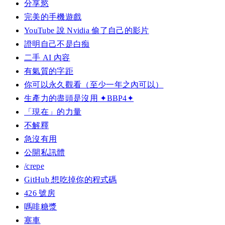
分享慾
完美的手機遊戲
YouTube 說 Nvidia 偷了自己的影片
證明自己不是白痴
二手 AI 內容
有氣質的字距
你可以永久觀看（至少一年之內可以）
生產力的盡頭是沒用 ✦BBP4✦
「現在」的力量
不解釋
急沒有用
公開私訊體
/crepe
GitHub 想吃掉你的程式碼
426 號房
嗎啡糖漿
塞車