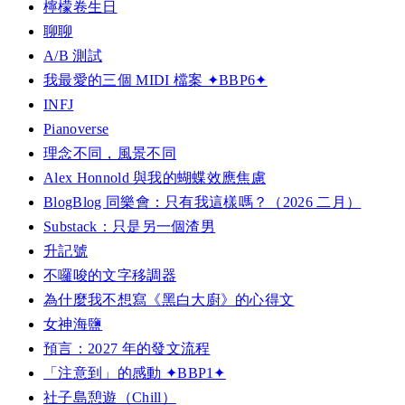
檸檬卷生日
聊聊
A/B 測試
我最愛的三個 MIDI 檔案 ✦BBP6✦
INFJ
Pianoverse
理念不同，風景不同
Alex Honnold 與我的蝴蝶效應焦慮
BlogBlog 同樂會：只有我這樣嗎？（2026 二月）
Substack：只是另一個渣男
升記號
不囉唆的文字移調器
為什麼我不想寫《黑白大廚》的心得文
女神海鹽
預言：2027 年的發文流程
「注意到」的感動 ✦BBP1✦
社子島憩遊（Chill）