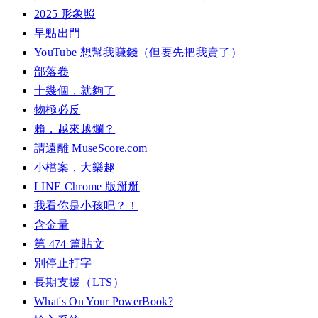
2025 形象照
早點出門
YouTube 想幫我賺錢（但要先把我賣了）
部落卷
十幾個，就夠了
物極必反
賴，越來越爛？
請遠離 MuseScore.com
小檔案，大樂趣
LINE Chrome 版掰掰
我看你是小孩吧？！
含金量
第 474 篇貼文
別停止打字
長期支援（LTS）
What's On Your PowerBook?