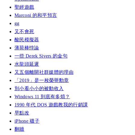
聖經遊戲
Marconi 的和平預言
gg
又不會死
酸民模擬器
薄荷棒悖論
一些 Derek Sivers 的金句
水龍頭延遲
又五個離開社群媒體的理由
「2019」是一枚榮譽勳章
別小看小小的被動收入
Windows 11 到底有多煩？
1990 年代 DOS 遊戲教我的行銷課
早點改
iPhone 襪子
翻牆