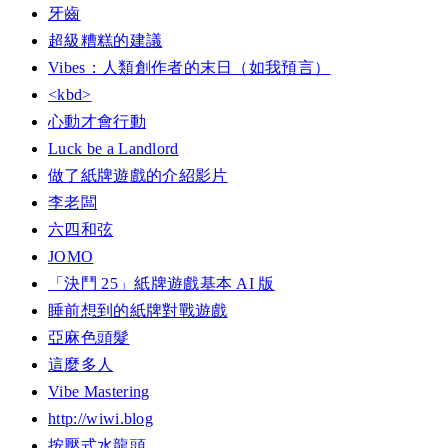
牙齒
超級糟糕的建議
Vibes：人類創作者的末日（如我預言）
<kbd>
心動才會行動
Luck be a Landlord
做了紙牌遊戲的介紹影片
李老闆
六四和弦
JOMO
「決鬥 25」紙牌遊戲基本 AI 版
睡前想到的紙牌對戰遊戲
亞麻色頭髮
這麼多人
Vibe Mastering
http://wiwi.blog
按壓式水龍頭