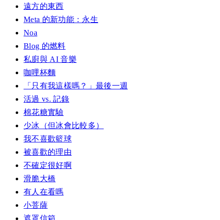
遠方的東西
Meta 的新功能：永生
Noa
Blog 的燃料
私廚與 AI 音樂
咖哩杯麵
「只有我這樣嗎？」最後一週
活過 vs. 記錄
棉花糖實驗
少冰（但冰會比較多）
我不喜歡籃球
被喜歡的理由
不確定很好啊
滑脆大橋
有人在看嗎
小菩薩
遮罩信箱