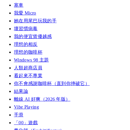
塞車
我愛 Micro
她在用尾巴玩我的手
壞習慣病毒
我的便宜貨優越感
理想的相反
理想的咖啡杯
Windows 98 主題
人類超商店員
看起來不專業
你不會感謝咖啡杯（直到你摔破它）
結果論
離線 AI 好爽（2026 年版）
Vibe Playing
手滑
「00」遊戲