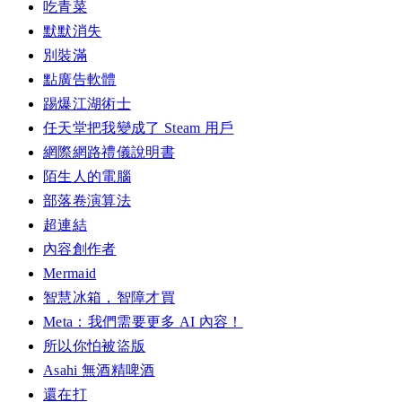
吃青菜
默默消失
別裝滿
點廣告軟體
踢爆江湖術士
任天堂把我變成了 Steam 用戶
網際網路禮儀說明書
陌生人的電腦
部落卷演算法
超連結
內容創作者
Mermaid
智慧冰箱，智障才買
Meta：我們需要更多 AI 內容！
所以你怕被盜版
Asahi 無酒精啤酒
還在打