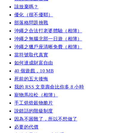
該放棄嗎？
優化（很不優耶）
部落格問題挑戰
沖繩之合法打老婆體驗（相簿）
沖繩之無腦北部一日遊（相簿）
沖繩之獵戶座清晰免費（相簿）
當符號取代真實
如何達成財富自由
40 個遊戲，10 MB
死前的五大後悔
我的 RSS 文章壽命比你多 8 小時
寵物馬拉松（相簿）
手工烘焙穀物脆片
說錯話的階級制度
因為不困難了，所以不想做了
必要的代價