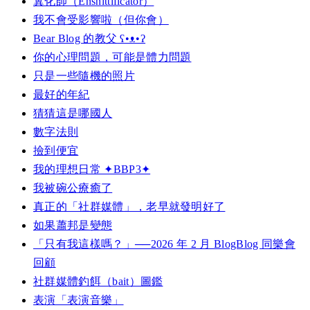
糞化師（Enshittificator）
我不會受影響啦（但你會）
Bear Blog 的教父 ʕ•ᴥ•ʔ
你的心理問題，可能是體力問題
只是一些隨機的照片
最好的年紀
猜猜這是哪國人
數字法則
撿到便宜
我的理想日常 ✦BBP3✦
我被碗公療癒了
真正的「社群媒體」，老早就發明好了
如果蕭邦是變態
「只有我這樣嗎？」──2026 年 2 月 BlogBlog 同樂會
回顧
社群媒體釣餌（bait）圖鑑
表演「表演音樂」