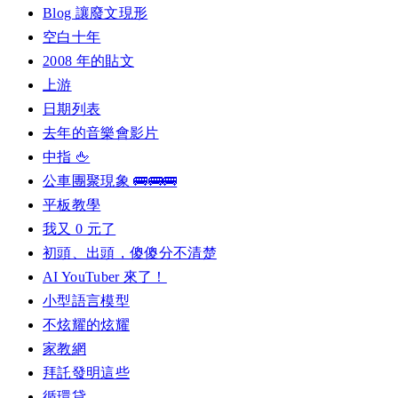
Blog 讓廢文現形
空白十年
2008 年的貼文
上游
日期列表
去年的音樂會影片
中指 🖕
公車團聚現象 🚌🚌🚌
平板教學
我又 0 元了
初頭、出頭，傻傻分不清楚
AI YouTuber 來了！
小型語言模型
不炫耀的炫耀
家教網
拜託發明這些
循環貸