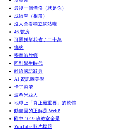
反壓縮
最後一個備份（就是你）
成績單（相簿）
沒人會看獨立網站啦
46 號房
可麗餅幫我省了二十萬
綁約
密室逃脫癮
回到學生時代
離線國語辭典
AI 資訊圖美學
卡了菜渣
波希米亞人
地球上「真正最重要」的軟體
動畫圖的正解是 WebP
附中 1019 班教室全景
YouTube 影片標題