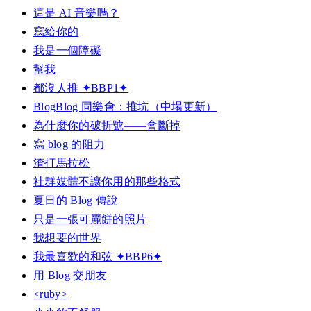
這是 AI 音樂嗎？
寫給你的
我是一個障礙
幫我
都沒人推 ✦BBP1✦
BlogBlog 同樂會：推坑（中場更新）
為什麼你的破折號——會斷掉
寫 blog 的阻力
渣打馬拉松
社群媒體不讓你用的那些格式
夏日的 Blog 傳說
只是一張可麗餅的照片
我想要的世界
我最喜歡的和弦 ✦BBP6✦
用 Blog 交朋友
<ruby>