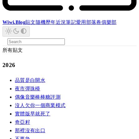
Wiwi.Blog
貼文
隨機
歷年
近況
筆記
愛用
部落卷
俱樂部
所有貼文
2026
品質是白開水
夜市彈珠檯
偶像音樂棒棒糖評測
沒人欠你一個商業模式
實體版早就死了
奇亞籽
那裡沒有出口
不要急