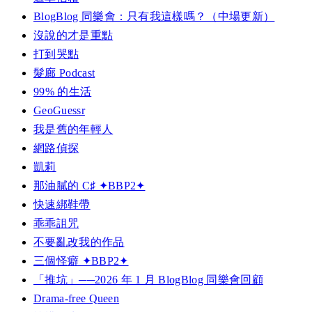
BlogBlog 同樂會：只有我這樣嗎？（中場更新）
沒說的才是重點
打到哭點
髮廊 Podcast
99% 的生活
GeoGuessr
我是舊的年輕人
網路偵探
凱莉
那油膩的 C♯ ✦BBP2✦
快速綁鞋帶
乖乖詛咒
不要亂改我的作品
三個怪癖 ✦BBP2✦
「推坑」──2026 年 1 月 BlogBlog 同樂會回顧
Drama-free Queen