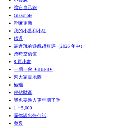
讓它自己跑
Glasshole
幹嘛更新
我的小藍和小紅
錯過
最近玩的遊戲超短評（2026 年中）
跨時空價值
8 頁小書
一期一會 ✦BBP8✦
幫大家畫地圖
極端
侵佔財產
我也要進入更年期了嗎
1 = 5,000
逼你說出任何話
奧客