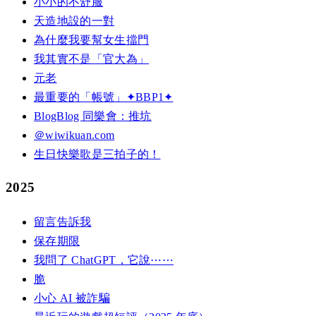
小小的不舒服
天造地設的一對
為什麼我要幫女生擋門
我其實不是「官大為」
元老
最重要的「帳號」✦BBP1✦
BlogBlog 同樂會：推坑
＠wiwikuan.com
生日快樂歌是三拍子的！
2025
留言告訴我
保存期限
我問了 ChatGPT，它說⋯⋯
脆
小心 AI 被詐騙