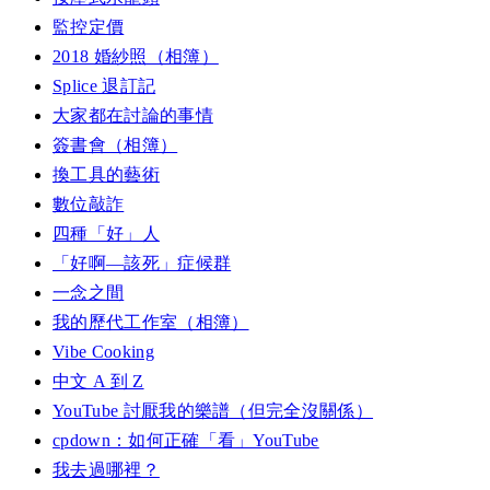
監控定價
2018 婚紗照（相簿）
Splice 退訂記
大家都在討論的事情
簽書會（相簿）
換工具的藝術
數位敲詐
四種「好」人
「好啊—該死」症候群
一念之間
我的歷代工作室（相簿）
Vibe Cooking
中文 A 到 Z
YouTube 討厭我的樂譜（但完全沒關係）
cpdown：如何正確「看」YouTube
我去過哪裡？