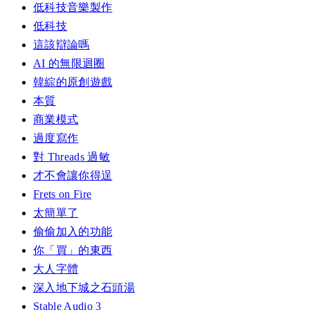
低科技音樂製作
低科技
這該辯論嗎
AI 的無限迴圈
韓綜的原創遊戲
本質
商業模式
過度寫作
對 Threads 過敏
才不會讓你得逞
Frets on Fire
太簡單了
偷偷加入的功能
你「買」的東西
大人字體
深入地下城之石頭湯
Stable Audio 3