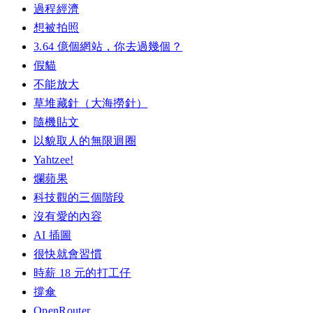
過程經濟
想被拍照
3.64 億個網站，你去過幾個？
假貓
不能放大
草堆藏針（大海撈針）
隨機貼文
以貌取人的無限迴圈
Yahtzee!
爛蘋果
科技觀的三個階段
沒有愛的內容
AI 插圖
很快就會習慣
時薪 18 元的打工仔
撐傘
OpenRouter