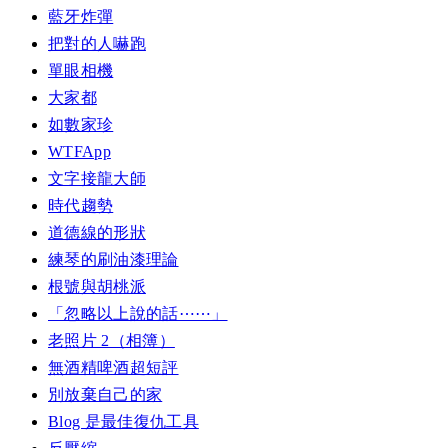
藍牙炸彈
把對的人嚇跑
單眼相機
大家都
如數家珍
WTFApp
文字接龍大師
時代趨勢
道德線的形狀
練琴的刷油漆理論
根號與胡桃派
「忽略以上說的話⋯⋯」
老照片 2（相簿）
無酒精啤酒超短評
別放棄自己的家
Blog 是最佳復仇工具