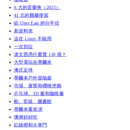
S 大的音樂會（2025）
41 元的雞腿便當
給 Uber Eats 的分手信
新資料夾
這在 Linux 不能用
一次到位
達文西憑什麼賣 130 億？
大型電玩在墨爾本
澳式足球
墨爾本戶外冒險篇
市場、展覽和櫻桃塗鴉
乒乓球、3D 暈和咖啡暈
船、監獄、圖書館
墨爾本看表演
澳洲好好吃
紅綠燈和火車門