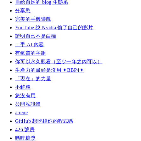
自給自足的 blog 生態系
分享慾
完美的手機遊戲
YouTube 說 Nvidia 偷了自己的影片
證明自己不是白痴
二手 AI 內容
有氣質的字距
你可以永久觀看（至少一年之內可以）
生產力的盡頭是沒用 ✦BBP4✦
「現在」的力量
不解釋
急沒有用
公開私訊體
/crepe
GitHub 想吃掉你的程式碼
426 號房
嗎啡糖漿