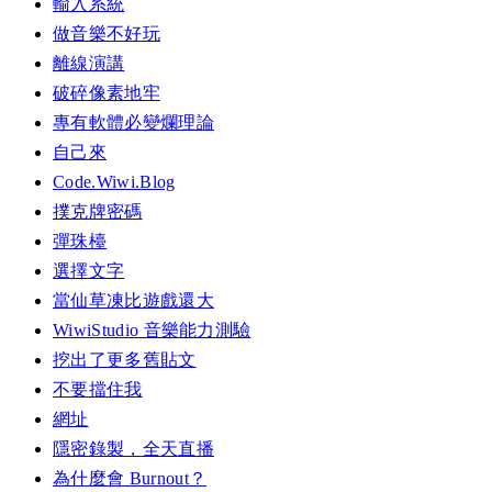
輸入系統
做音樂不好玩
離線演講
破碎像素地牢
專有軟體必變爛理論
自己來
Code.Wiwi.Blog
撲克牌密碼
彈珠檯
選擇文字
當仙草凍比遊戲還大
WiwiStudio 音樂能力測驗
挖出了更多舊貼文
不要擋住我
網址
隱密錄製，全天直播
為什麼會 Burnout？