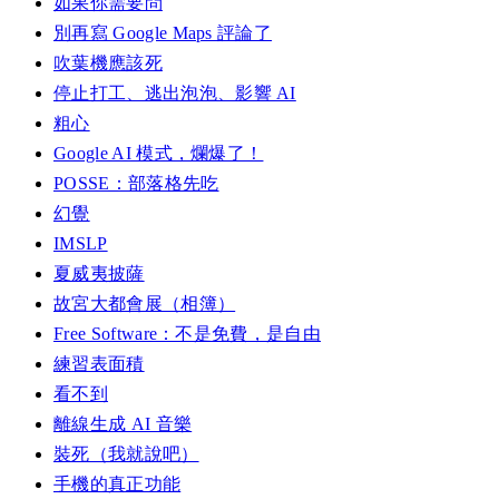
如果你需要問
別再寫 Google Maps 評論了
吹葉機應該死
停止打工、逃出泡泡、影響 AI
粗心
Google AI 模式，爛爆了！
POSSE：部落格先吃
幻覺
IMSLP
夏威夷披薩
故宮大都會展（相簿）
Free Software：不是免費，是自由
練習表面積
看不到
離線生成 AI 音樂
裝死（我就說吧）
手機的真正功能