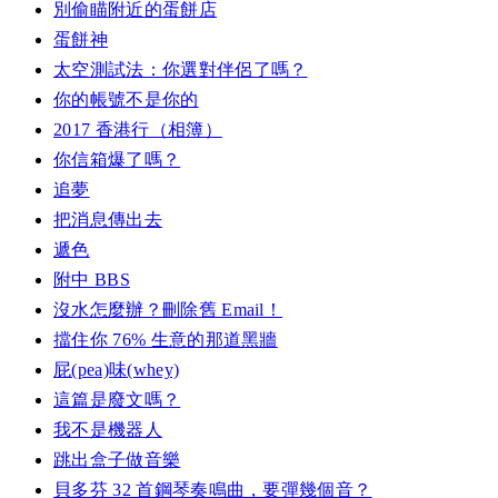
別偷瞄附近的蛋餅店
蛋餅神
太空測試法：你選對伴侶了嗎？
你的帳號不是你的
2017 香港行（相簿）
你信箱爆了嗎？
追夢
把消息傳出去
遞色
附中 BBS
沒水怎麼辦？刪除舊 Email！
擋住你 76% 生意的那道黑牆
屁(pea)味(whey)
這篇是廢文嗎？
我不是機器人
跳出盒子做音樂
貝多芬 32 首鋼琴奏鳴曲，要彈幾個音？