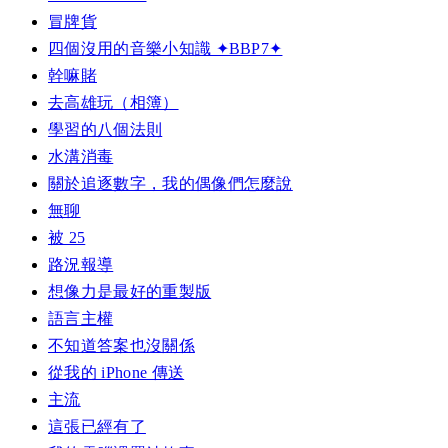
冒牌貨
四個沒用的音樂小知識 ✦BBP7✦
幹嘛賭
去高雄玩（相簿）
學習的八個法則
水溝消毒
關於追逐數字，我的偶像們怎麼說
無聊
被 25
路況報導
想像力是最好的重製版
語言主權
不知道答案也沒關係
從我的 iPhone 傳送
主流
這張已經有了