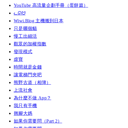
YouTube 高流量企劃手冊（蛋餅篇）
ᓚᘏᗢ
Wiwi.Blog 主機搬到日本
只是曬個貓
慢工出細活
觀眾的加權指數
發現模式
虛寶
時間就是金錢
讓電梯門夾吧
熊野古道（相簿）
上流社會
為什麼不做 App？
我只有手機
翹腳大媽
如果你需要問（Part 2）