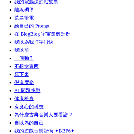
我的電腦課罰站故事
離線碉堡
荒島筆電
給自己的 Prompt
在 BlogBlog 宇宙隨機逛逛
我以為我打字很快
我以前
一個動作
不想拿東西
寫下來
假進度條
AI 問題挑戰
健康檢查
有良心的科技
為什麼古典音樂人要看譜？
自以為的自己
我的遊戲音樂記憶 ✦BBP6✦