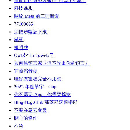
最近玩的遊戲超短評（2025 年底）
科技進步
關於 Meta 的三則新聞
77100065
別把步驟記下來
嚇死
報明牌
Owls🦉 In Towels🧻
如何當預言家（但不說出你的預言）
宜蘭諧音梗
哇好厲害喔完全不用改
2025 年度單字：slop
你不需要 App，你需要檔案
BlogBlog.Club 部落部落俱樂部
不要在意它會燙
開心的條件
不急