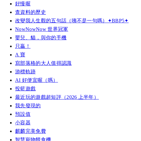
好慢喔
查資料的歷史
改變我人生觀的五句話（咦不是一句嗎）✦BBP5✦
NowNowNow 世界冠軍
嬰兒、貓，與你的手機
只贏！
A 寶
寫部落格的大人值得認識
游標軌跡
AI 好便宜喔（嗎）
投籃遊戲
最近玩的遊戲超短評（2026 上半年）
我先發現的
預設值
小容器
麒麟完美免費
智慧寵物餵食機