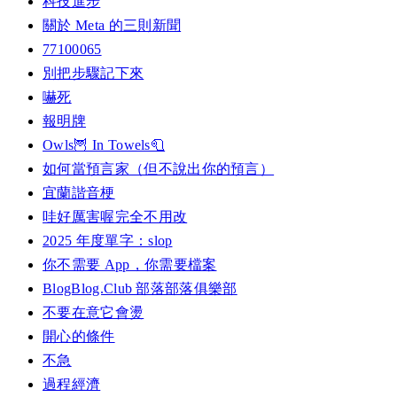
科技進步
關於 Meta 的三則新聞
77100065
別把步驟記下來
嚇死
報明牌
Owls🦉 In Towels🧻
如何當預言家（但不說出你的預言）
宜蘭諧音梗
哇好厲害喔完全不用改
2025 年度單字：slop
你不需要 App，你需要檔案
BlogBlog.Club 部落部落俱樂部
不要在意它會燙
開心的條件
不急
過程經濟