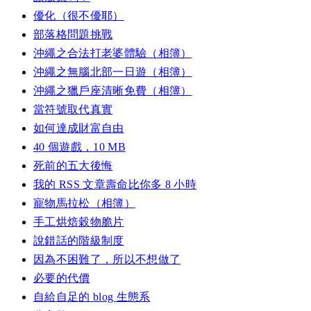
優化（很不優耶）
部落格問題挑戰
沖繩之合法打老婆體驗（相簿）
沖繩之無腦北部一日遊（相簿）
沖繩之獵戶座清晰免費（相簿）
當符號取代真實
如何達成財富自由
40 個遊戲，10 MB
死前的五大後悔
我的 RSS 文章壽命比你多 8 小時
寵物馬拉松（相簿）
手工烘焙穀物脆片
說錯話的階級制度
因為不困難了，所以不想做了
必要的代價
自給自足的 blog 生態系