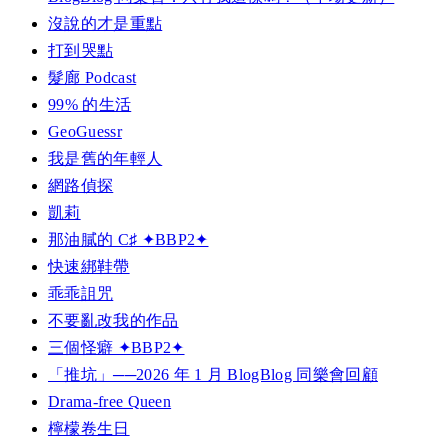
沒說的才是重點
打到哭點
髮廊 Podcast
99% 的生活
GeoGuessr
我是舊的年輕人
網路偵探
凱莉
那油膩的 C♯ ✦BBP2✦
快速綁鞋帶
乖乖詛咒
不要亂改我的作品
三個怪癖 ✦BBP2✦
「推坑」──2026 年 1 月 BlogBlog 同樂會回顧
Drama-free Queen
檸檬卷生日