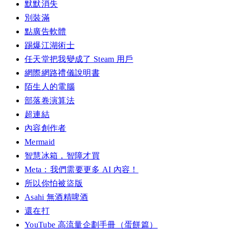
默默消失
別裝滿
點廣告軟體
踢爆江湖術士
任天堂把我變成了 Steam 用戶
網際網路禮儀說明書
陌生人的電腦
部落卷演算法
超連結
內容創作者
Mermaid
智慧冰箱，智障才買
Meta：我們需要更多 AI 內容！
所以你怕被盜版
Asahi 無酒精啤酒
還在打
YouTube 高流量企劃手冊（蛋餅篇）