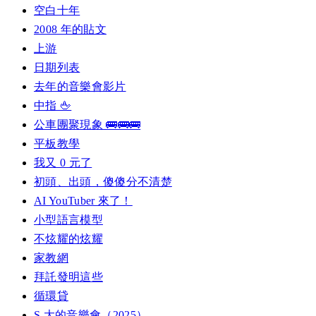
空白十年
2008 年的貼文
上游
日期列表
去年的音樂會影片
中指 🖕
公車團聚現象 🚌🚌🚌
平板教學
我又 0 元了
初頭、出頭，傻傻分不清楚
AI YouTuber 來了！
小型語言模型
不炫耀的炫耀
家教網
拜託發明這些
循環貸
S 大的音樂會（2025）