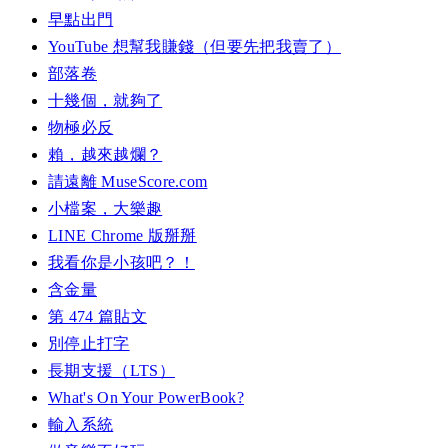
早點出門
YouTube 想幫我賺錢（但要先把我賣了）
部落卷
十幾個，就夠了
物極必反
賴，越來越爛？
請遠離 MuseScore.com
小檔案，大樂趣
LINE Chrome 版掰掰
我看你是小孩吧？！
含金量
第 474 篇貼文
別停止打字
長期支援（LTS）
What's On Your PowerBook?
輸入系統