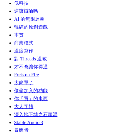
低科技
這該辯論嗎
AI 的無限迴圈
韓綜的原創遊戲
本質
商業模式
過度寫作
對 Threads 過敏
才不會讓你得逞
Frets on Fire
太簡單了
偷偷加入的功能
你「買」的東西
大人字體
深入地下城之石頭湯
Stable Audio 3
冒牌貨