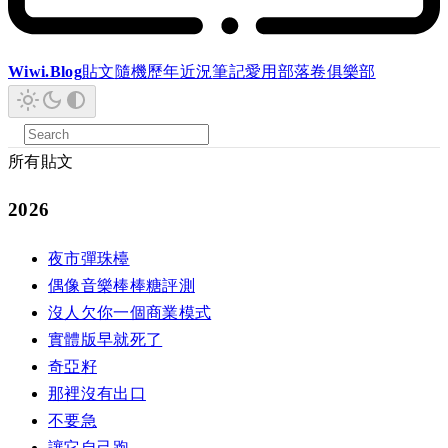
Wiwi.Blog
貼文
隨機
歷年
近況
筆記
愛用
部落卷
俱樂部
所有貼文
2026
夜市彈珠檯
偶像音樂棒棒糖評測
沒人欠你一個商業模式
實體版早就死了
奇亞籽
那裡沒有出口
不要急
讓它自己跑