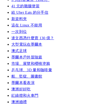
41 元的雞腿便當
給 Uber Eats 的分手信
新資料夾
這在 Linux 不能用
一次到位
達文西憑什麼賣 130 億？
大型電玩在墨爾本
澳式足球
墨爾本戶外冒險篇
市場、展覽和櫻桃塗鴉
乒乓球、3D 暈和咖啡暈
船、監獄、圖書館
墨爾本看表演
澳洲好好吃
紅綠燈和火車門
澳洲婚禮