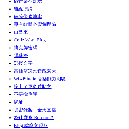
做音樂不好玩
離線演講
破碎像素地牢
專有軟體必變爛理論
自己來
Code.Wiwi.Blog
撲克牌密碼
彈珠檯
選擇文字
當仙草凍比遊戲還大
WiwiStudio 音樂能力測驗
挖出了更多舊貼文
不要擋住我
網址
隱密錄製，全天直播
為什麼會 Burnout？
Blog 讓廢文現形