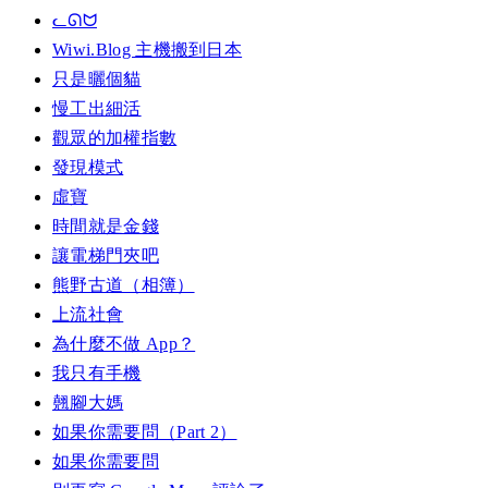
ᓚᘏᗢ
Wiwi.Blog 主機搬到日本
只是曬個貓
慢工出細活
觀眾的加權指數
發現模式
虛寶
時間就是金錢
讓電梯門夾吧
熊野古道（相簿）
上流社會
為什麼不做 App？
我只有手機
翹腳大媽
如果你需要問（Part 2）
如果你需要問