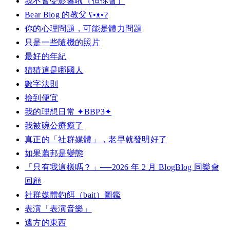
我不會受影響啦（但你會）
Bear Blog 的教父 ʕ•ᴥ•ʔ
你的心理問題，可能是體力問題
只是一些隨機的照片
最好的年紀
猜猜這是哪國人
數字法則
撿到便宜
我的理想日常 ✦BBP3✦
我被碗公療癒了
真正的「社群媒體」，老早就發明好了
如果蕭邦是變態
「只有我這樣嗎？」──2026 年 2 月 BlogBlog 同樂會
回顧
社群媒體釣餌（bait）圖鑑
表演「表演音樂」
遠方的東西