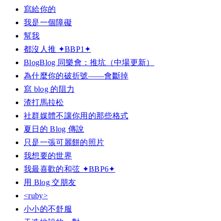
寫給你的
我是一個障礙
幫我
都沒人推 ✦BBP1✦
BlogBlog 同樂會：推坑（中場更新）
為什麼你的破折號——會斷掉
寫 blog 的阻力
渣打馬拉松
社群媒體不讓你用的那些格式
夏日的 Blog 傳說
只是一張可麗餅的照片
我想要的世界
我最喜歡的和弦 ✦BBP6✦
用 Blog 交朋友
<ruby>
小小的不舒服