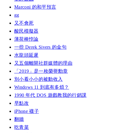
Marconi 的和平預言
gg
又不會死
酸民模擬器
薄荷棒悖論
一些 Derek Sivers 的金句
水龍頭延遲
又五個離開社群媒體的理由
「2019」是一枚榮譽勳章
別小看小小的被動收入
Windows 11 到底有多煩？
1990 年代 DOS 遊戲教我的行銷課
早點改
iPhone 襪子
翻牆
吃青菜