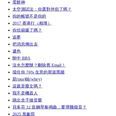
蛋餅神
太空測試法：你選對伴侶了嗎？
你的帳號不是你的
2017 香港行（相簿）
你信箱爆了嗎？
追夢
把消息傳出去
遞色
附中 BBS
沒水怎麼辦？刪除舊 Email！
擋住你 76% 生意的那道黑牆
屁(pea)味(whey)
這篇是廢文嗎？
我不是機器人
跳出盒子做音樂
貝多芬 32 首鋼琴奏鳴曲，要彈幾個音？
2025 形象照