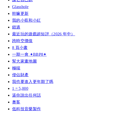
Glasshole
幹嘛更新
我的小藍和小紅
錯過
最近玩的遊戲超短評（2026 年中）
跨時空價值
8 頁小書
一期一會 ✦BBP8✦
幫大家畫地圖
極端
侵佔財產
我也要進入更年期了嗎
1 = 5,000
逼你說出任何話
奧客
低科技音樂製作