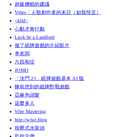
超級糟糕的建議
Vibes：人類創作者的末日（如我預言）
<kbd>
心動才會行動
Luck be a Landlord
做了紙牌遊戲的介紹影片
李老闆
六四和弦
JOMO
「決鬥 25」紙牌遊戲基本 AI 版
睡前想到的紙牌對戰遊戲
亞麻色頭髮
這麼多人
Vibe Mastering
http://wiwi.blog
按壓式水龍頭
監控定價