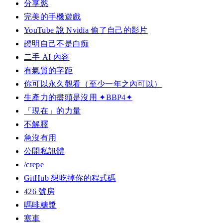
分享慾
完美的手機遊戲
YouTube 說 Nvidia 偷了自己的影片
證明自己不是白痴
二手 AI 內容
有氣質的字距
你可以永久觀看（至少一年之內可以）
生產力的盡頭是沒用 ✦BBP4✦
「現在」的力量
不解釋
急沒有用
公開私訊體
/crepe
GitHub 想吃掉你的程式碼
426 號房
嗎啡糖漿
塞車