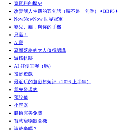
查資料的歷史
改變我人生觀的五句話（咦不是一句嗎）✦BBP5✦
NowNowNow 世界冠軍
嬰兒、貓，與你的手機
只贏！
A 寶
寫部落格的大人值得認識
游標軌跡
AI 好便宜喔（嗎）
投籃遊戲
最近玩的遊戲超短評（2026 上半年）
我先發現的
預設值
小容器
麒麟完美免費
智慧寵物餵食機
該放棄嗎？