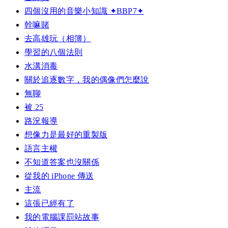
四個沒用的音樂小知識 ✦BBP7✦
幹嘛賭
去高雄玩（相簿）
學習的八個法則
水溝消毒
關於追逐數字，我的偶像們怎麼說
無聊
被 25
路況報導
想像力是最好的重製版
語言主權
不知道答案也沒關係
從我的 iPhone 傳送
主流
這張已經有了
我的電腦課罰站故事