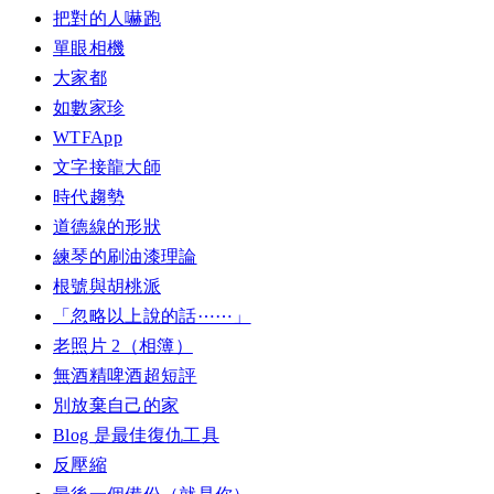
把對的人嚇跑
單眼相機
大家都
如數家珍
WTFApp
文字接龍大師
時代趨勢
道德線的形狀
練琴的刷油漆理論
根號與胡桃派
「忽略以上說的話⋯⋯」
老照片 2（相簿）
無酒精啤酒超短評
別放棄自己的家
Blog 是最佳復仇工具
反壓縮