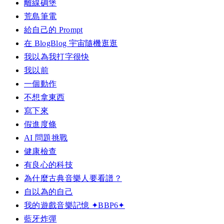
離線碉堡
荒島筆電
給自己的 Prompt
在 BlogBlog 宇宙隨機逛逛
我以為我打字很快
我以前
一個動作
不想拿東西
寫下來
假進度條
AI 問題挑戰
健康檢查
有良心的科技
為什麼古典音樂人要看譜？
自以為的自己
我的遊戲音樂記憶 ✦BBP6✦
藍牙炸彈