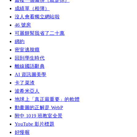
最後一個備份（就是你）
成績單（相簿）
沒人會看獨立網站啦
46 號房
可麗餅幫我省了二十萬
綁約
密室逃脫癮
回到學生時代
離線國語辭典
AI 資訊圖美學
卡了菜渣
波希米亞人
地球上「真正最重要」的軟體
動畫圖的正解是 WebP
附中 1019 班教室全景
YouTube 影片標題
好慢喔