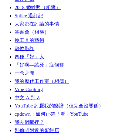
2018 婚紗照（相簿）
Splice 退訂記
大家都在討論的事情
簽書會（相簿）
換工具的藝術
數位敲詐
四種「好」人
「好啊—該死」症候群
一念之間
我的歷代工作室（相簿）
Vibe Cooking
中文 A 到 Z
YouTube 討厭我的樂譜（但完全沒關係）
cpdown：如何正確「看」YouTube
我去過哪裡？
別偷瞄附近的蛋餅店