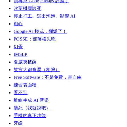
別再寫 Google Maps 評論了
吹葉機應該死
停止打工、逃出泡泡、影響 AI
粗心
Google AI 模式，爛爆了！
POSSE：部落格先吃
幻覺
IMSLP
夏威夷披薩
故宮大都會展（相簿）
Free Software：不是免費，是自由
練習表面積
看不到
離線生成 AI 音樂
裝死（我就說吧）
手機的真正功能
牙齒