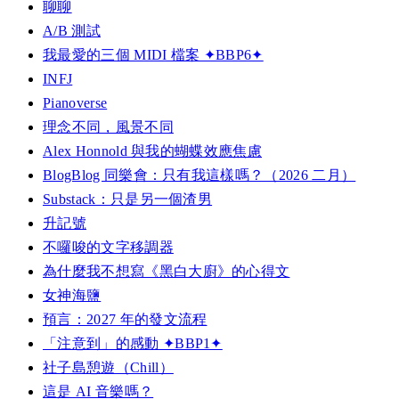
聊聊
A/B 測試
我最愛的三個 MIDI 檔案 ✦BBP6✦
INFJ
Pianoverse
理念不同，風景不同
Alex Honnold 與我的蝴蝶效應焦慮
BlogBlog 同樂會：只有我這樣嗎？（2026 二月）
Substack：只是另一個渣男
升記號
不囉唆的文字移調器
為什麼我不想寫《黑白大廚》的心得文
女神海鹽
預言：2027 年的發文流程
「注意到」的感動 ✦BBP1✦
社子島憩遊（Chill）
這是 AI 音樂嗎？