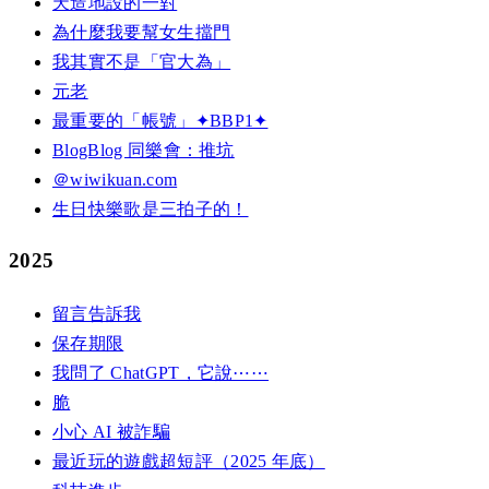
天造地設的一對
為什麼我要幫女生擋門
我其實不是「官大為」
元老
最重要的「帳號」✦BBP1✦
BlogBlog 同樂會：推坑
＠wiwikuan.com
生日快樂歌是三拍子的！
2025
留言告訴我
保存期限
我問了 ChatGPT，它說⋯⋯
脆
小心 AI 被詐騙
最近玩的遊戲超短評（2025 年底）