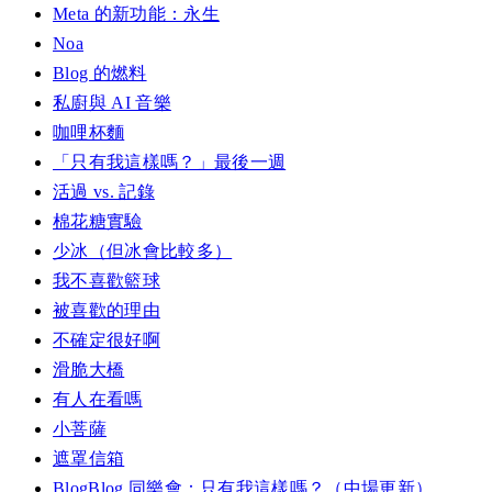
Meta 的新功能：永生
Noa
Blog 的燃料
私廚與 AI 音樂
咖哩杯麵
「只有我這樣嗎？」最後一週
活過 vs. 記錄
棉花糖實驗
少冰（但冰會比較多）
我不喜歡籃球
被喜歡的理由
不確定很好啊
滑脆大橋
有人在看嗎
小菩薩
遮罩信箱
BlogBlog 同樂會：只有我這樣嗎？（中場更新）