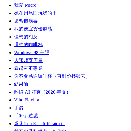
我愛 Micro
她在用尾巴玩我的手
壞習慣病毒
我的便宜貨優越感
理想的相反
理想的咖啡杯
Windows 98 主題
人類超商店員
看起來不專業
你不會感謝咖啡杯（直到你摔破它）
結果論
離線 AI 好爽（2026 年版）
Vibe Playing
手滑
「00」遊戲
糞化師（Enshittificator）