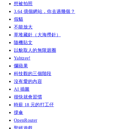
想被拍照
3.64 億個網站，你去過幾個？
假貓
不能放大
草堆藏針（大海撈針）
隨機貼文
以貌取人的無限迴圈
Yahtzee!
爛蘋果
科技觀的三個階段
沒有愛的內容
AI 插圖
很快就會習慣
時薪 18 元的打工仔
撐傘
OpenRouter
聖經遊戲