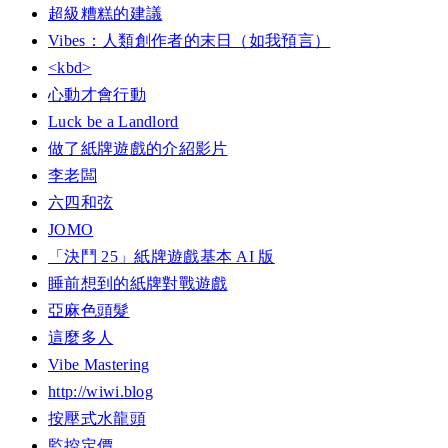
超級糟糕的建議
Vibes：人類創作者的末日（如我預言）
<kbd>
心動才會行動
Luck be a Landlord
做了紙牌遊戲的介紹影片
李老闆
六四和弦
JOMO
「決鬥 25」紙牌遊戲基本 AI 版
睡前想到的紙牌對戰遊戲
亞麻色頭髮
這麼多人
Vibe Mastering
http://wiwi.blog
按壓式水龍頭
監控定價