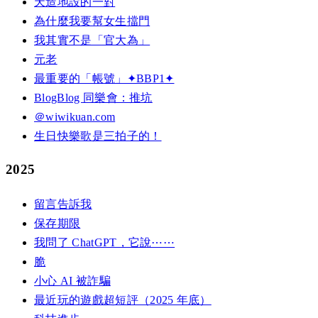
天造地設的一對
為什麼我要幫女生擋門
我其實不是「官大為」
元老
最重要的「帳號」✦BBP1✦
BlogBlog 同樂會：推坑
＠wiwikuan.com
生日快樂歌是三拍子的！
2025
留言告訴我
保存期限
我問了 ChatGPT，它說⋯⋯
脆
小心 AI 被詐騙
最近玩的遊戲超短評（2025 年底）