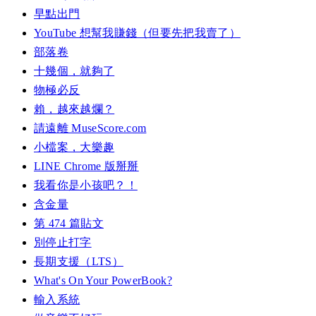
早點出門
YouTube 想幫我賺錢（但要先把我賣了）
部落卷
十幾個，就夠了
物極必反
賴，越來越爛？
請遠離 MuseScore.com
小檔案，大樂趣
LINE Chrome 版掰掰
我看你是小孩吧？！
含金量
第 474 篇貼文
別停止打字
長期支援（LTS）
What's On Your PowerBook?
輸入系統