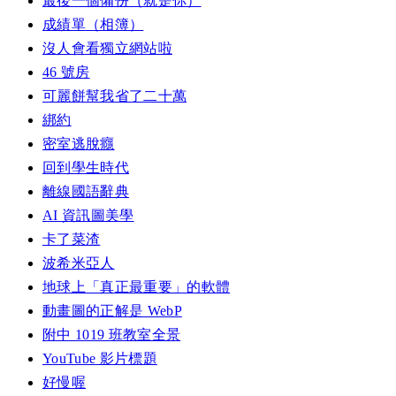
最後一個備份（就是你）
成績單（相簿）
沒人會看獨立網站啦
46 號房
可麗餅幫我省了二十萬
綁約
密室逃脫癮
回到學生時代
離線國語辭典
AI 資訊圖美學
卡了菜渣
波希米亞人
地球上「真正最重要」的軟體
動畫圖的正解是 WebP
附中 1019 班教室全景
YouTube 影片標題
好慢喔