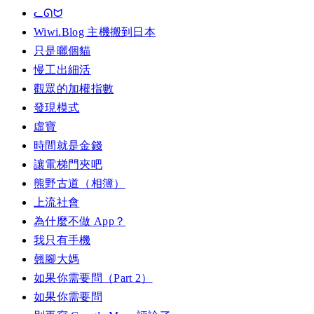
ᓚᘏᗢ
Wiwi.Blog 主機搬到日本
只是曬個貓
慢工出細活
觀眾的加權指數
發現模式
虛寶
時間就是金錢
讓電梯門夾吧
熊野古道（相簿）
上流社會
為什麼不做 App？
我只有手機
翹腳大媽
如果你需要問（Part 2）
如果你需要問