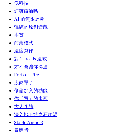
低科技
這該辯論嗎
AI 的無限迴圈
韓綜的原創遊戲
本質
商業模式
過度寫作
對 Threads 過敏
才不會讓你得逞
Frets on Fire
太簡單了
偷偷加入的功能
你「買」的東西
大人字體
深入地下城之石頭湯
Stable Audio 3
冒牌貨