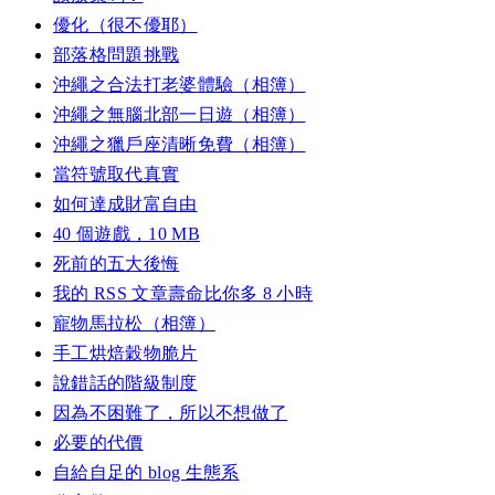
優化（很不優耶）
部落格問題挑戰
沖繩之合法打老婆體驗（相簿）
沖繩之無腦北部一日遊（相簿）
沖繩之獵戶座清晰免費（相簿）
當符號取代真實
如何達成財富自由
40 個遊戲，10 MB
死前的五大後悔
我的 RSS 文章壽命比你多 8 小時
寵物馬拉松（相簿）
手工烘焙穀物脆片
說錯話的階級制度
因為不困難了，所以不想做了
必要的代價
自給自足的 blog 生態系