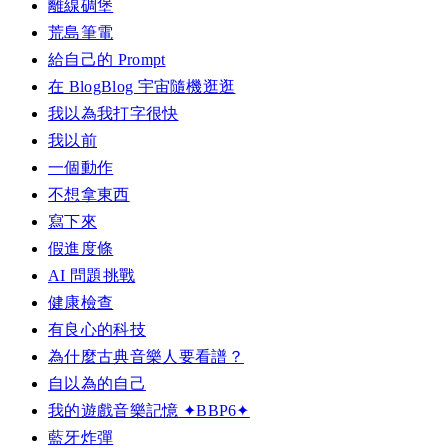
離線碉堡
荒島筆電
給自己的 Prompt
在 BlogBlog 宇宙隨機逛逛
我以為我打字很快
我以前
一個動作
不想拿東西
寫下來
假進度條
AI 問題挑戰
健康檢查
有良心的科技
為什麼古典音樂人要看譜？
自以為的自己
我的遊戲音樂記憶 ✦BBP6✦
藍牙炸彈