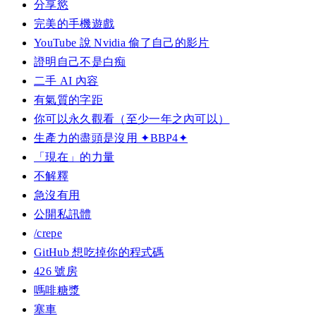
分享慾
完美的手機遊戲
YouTube 說 Nvidia 偷了自己的影片
證明自己不是白痴
二手 AI 內容
有氣質的字距
你可以永久觀看（至少一年之內可以）
生產力的盡頭是沒用 ✦BBP4✦
「現在」的力量
不解釋
急沒有用
公開私訊體
/crepe
GitHub 想吃掉你的程式碼
426 號房
嗎啡糖漿
塞車