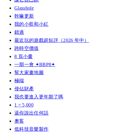
Glasshole
幹嘛更新
我的小藍和小紅
錯過
最近玩的遊戲超短評（2026 年中）
跨時空價值
8 頁小書
一期一會 ✦BBP8✦
幫大家畫地圖
極端
侵佔財產
我也要進入更年期了嗎
1 = 5,000
逼你說出任何話
奧客
低科技音樂製作