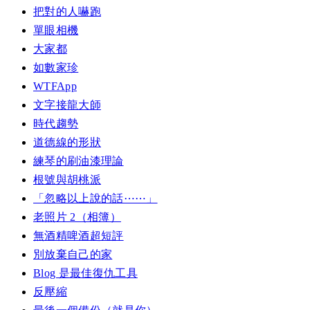
把對的人嚇跑
單眼相機
大家都
如數家珍
WTFApp
文字接龍大師
時代趨勢
道德線的形狀
練琴的刷油漆理論
根號與胡桃派
「忽略以上說的話⋯⋯」
老照片 2（相簿）
無酒精啤酒超短評
別放棄自己的家
Blog 是最佳復仇工具
反壓縮