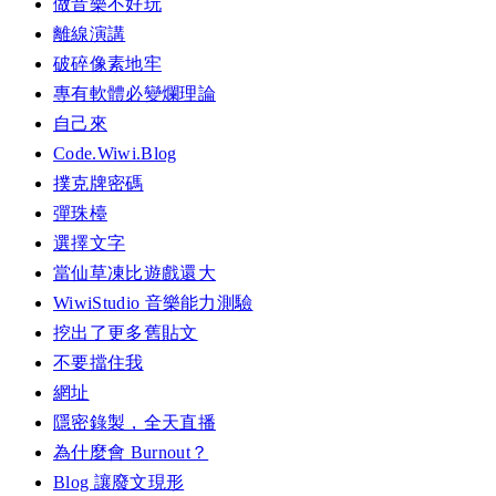
做音樂不好玩
離線演講
破碎像素地牢
專有軟體必變爛理論
自己來
Code.Wiwi.Blog
撲克牌密碼
彈珠檯
選擇文字
當仙草凍比遊戲還大
WiwiStudio 音樂能力測驗
挖出了更多舊貼文
不要擋住我
網址
隱密錄製，全天直播
為什麼會 Burnout？
Blog 讓廢文現形