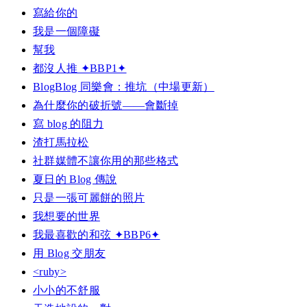
寫給你的
我是一個障礙
幫我
都沒人推 ✦BBP1✦
BlogBlog 同樂會：推坑（中場更新）
為什麼你的破折號——會斷掉
寫 blog 的阻力
渣打馬拉松
社群媒體不讓你用的那些格式
夏日的 Blog 傳說
只是一張可麗餅的照片
我想要的世界
我最喜歡的和弦 ✦BBP6✦
用 Blog 交朋友
<ruby>
小小的不舒服