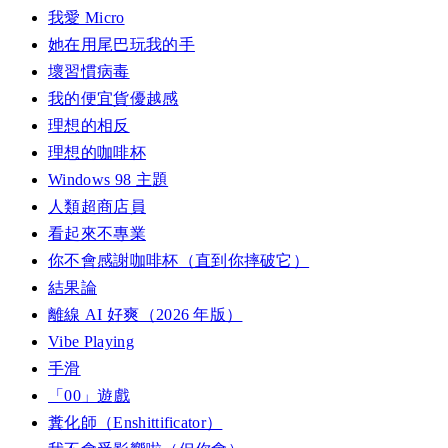
我愛 Micro
她在用尾巴玩我的手
壞習慣病毒
我的便宜貨優越感
理想的相反
理想的咖啡杯
Windows 98 主題
人類超商店員
看起來不專業
你不會感謝咖啡杯（直到你摔破它）
結果論
離線 AI 好爽（2026 年版）
Vibe Playing
手滑
「00」遊戲
糞化師（Enshittificator）