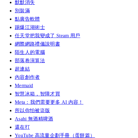
默默消失
別裝滿
點廣告軟體
踢爆江湖術士
任天堂把我變成了 Steam 用戶
網際網路禮儀說明書
陌生人的電腦
部落卷演算法
超連結
內容創作者
Mermaid
智慧冰箱，智障才買
Meta：我們需要更多 AI 內容！
所以你怕被盜版
Asahi 無酒精啤酒
還在打
YouTube 高流量企劃手冊（蛋餅篇）