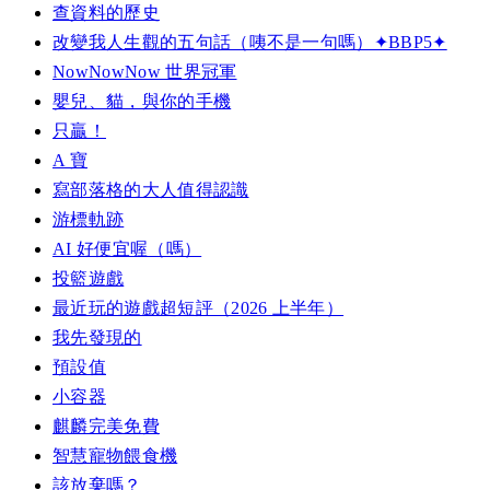
查資料的歷史
改變我人生觀的五句話（咦不是一句嗎）✦BBP5✦
NowNowNow 世界冠軍
嬰兒、貓，與你的手機
只贏！
A 寶
寫部落格的大人值得認識
游標軌跡
AI 好便宜喔（嗎）
投籃遊戲
最近玩的遊戲超短評（2026 上半年）
我先發現的
預設值
小容器
麒麟完美免費
智慧寵物餵食機
該放棄嗎？