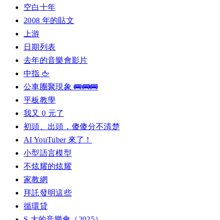
空白十年
2008 年的貼文
上游
日期列表
去年的音樂會影片
中指 🖕
公車團聚現象 🚌🚌🚌
平板教學
我又 0 元了
初頭、出頭，傻傻分不清楚
AI YouTuber 來了！
小型語言模型
不炫耀的炫耀
家教網
拜託發明這些
循環貸
S 大的音樂會（2025）