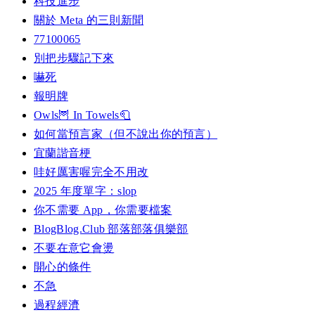
科技進步
關於 Meta 的三則新聞
77100065
別把步驟記下來
嚇死
報明牌
Owls🦉 In Towels🧻
如何當預言家（但不說出你的預言）
宜蘭諧音梗
哇好厲害喔完全不用改
2025 年度單字：slop
你不需要 App，你需要檔案
BlogBlog.Club 部落部落俱樂部
不要在意它會燙
開心的條件
不急
過程經濟