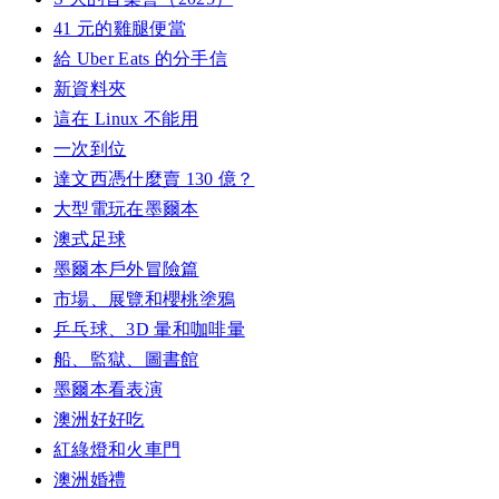
41 元的雞腿便當
給 Uber Eats 的分手信
新資料夾
這在 Linux 不能用
一次到位
達文西憑什麼賣 130 億？
大型電玩在墨爾本
澳式足球
墨爾本戶外冒險篇
市場、展覽和櫻桃塗鴉
乒乓球、3D 暈和咖啡暈
船、監獄、圖書館
墨爾本看表演
澳洲好好吃
紅綠燈和火車門
澳洲婚禮