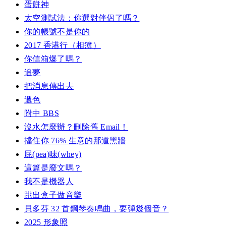
蛋餅神
太空測試法：你選對伴侶了嗎？
你的帳號不是你的
2017 香港行（相簿）
你信箱爆了嗎？
追夢
把消息傳出去
遞色
附中 BBS
沒水怎麼辦？刪除舊 Email！
擋住你 76% 生意的那道黑牆
屁(pea)味(whey)
這篇是廢文嗎？
我不是機器人
跳出盒子做音樂
貝多芬 32 首鋼琴奏鳴曲，要彈幾個音？
2025 形象照