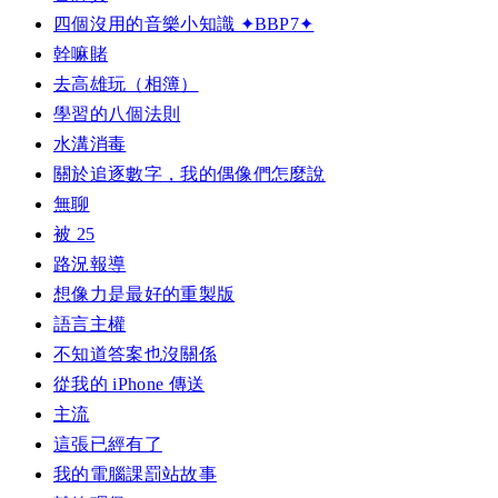
四個沒用的音樂小知識 ✦BBP7✦
幹嘛賭
去高雄玩（相簿）
學習的八個法則
水溝消毒
關於追逐數字，我的偶像們怎麼說
無聊
被 25
路況報導
想像力是最好的重製版
語言主權
不知道答案也沒關係
從我的 iPhone 傳送
主流
這張已經有了
我的電腦課罰站故事