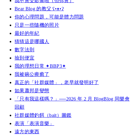
我不會受影響啦（但你會）
Bear Blog 的教父 ʕ•ᴥ•ʔ
你的心理問題，可能是體力問題
只是一些隨機的照片
最好的年紀
猜猜這是哪國人
數字法則
撿到便宜
我的理想日常 ✦BBP3✦
我被碗公療癒了
真正的「社群媒體」，老早就發明好了
如果蕭邦是變態
「只有我這樣嗎？」──2026 年 2 月 BlogBlog 同樂會
回顧
社群媒體釣餌（bait）圖鑑
表演「表演音樂」
遠方的東西