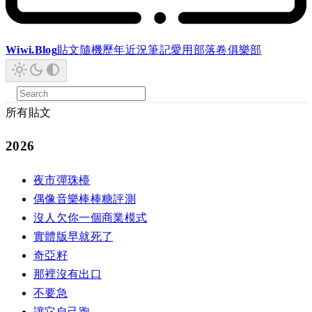
Wiwi.Blog
貼文
隨機
歷年
近況
筆記
愛用
部落卷
俱樂部
所有貼文
2026
夜市彈珠檯
偶像音樂棒棒糖評測
沒人欠你一個商業模式
實體版早就死了
奇亞籽
那裡沒有出口
不要急
讓它自己跑