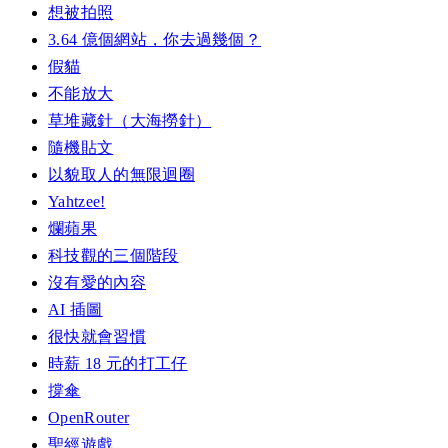
想被拍照
3.64 億個網站，你去過幾個？
假貓
不能放大
草堆藏針（大海撈針）
隨機貼文
以貌取人的無限迴圈
Yahtzee!
爛蘋果
科技觀的三個階段
沒有愛的內容
AI 插圖
很快就會習慣
時薪 18 元的打工仔
撐傘
OpenRouter
聖經遊戲