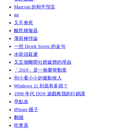
Marconi 的和平預言
gg
又不會死
酸民模擬器
薄荷棒悖論
一些 Derek Sivers 的金句
水龍頭延遲
又五個離開社群媒體的理由
「2019」是一枚榮譽勳章
別小看小小的被動收入
Windows 11 到底有多煩？
1990 年代 DOS 遊戲教我的行銷課
早點改
iPhone 襪子
翻牆
吃青菜