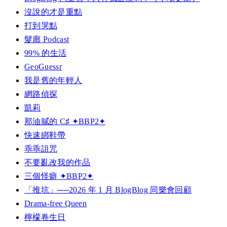
沒說的才是重點
打到哭點
髮廊 Podcast
99% 的生活
GeoGuessr
我是舊的年輕人
網路偵探
凱莉
那油膩的 C♯ ✦BBP2✦
快速綁鞋帶
乖乖詛咒
不要亂改我的作品
三個怪癖 ✦BBP2✦
「推坑」──2026 年 1 月 BlogBlog 同樂會回顧
Drama-free Queen
檸檬卷生日