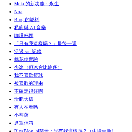
Meta 的新功能：永生
Noa
Blog 的燃料
私廚與 AI 音樂
咖哩杯麵
「只有我這樣嗎？」最後一週
活過 vs. 記錄
棉花糖實驗
少冰（但冰會比較多）
我不喜歡籃球
被喜歡的理由
不確定很好啊
滑脆大橋
有人在看嗎
小菩薩
遮罩信箱
BlogBlog 同樂會：只有我這樣嗎？（中場更新）