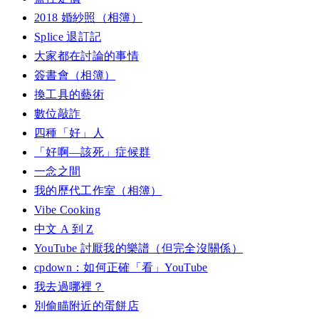
2018 婚紗照（相簿）
Splice 退訂記
大家都在討論的事情
簽書會（相簿）
換工具的藝術
數位敲詐
四種「好」人
「好啊—該死」症候群
一念之間
我的歷代工作室（相簿）
Vibe Cooking
中文 A 到 Z
YouTube 討厭我的樂譜（但完全沒關係）
cpdown：如何正確「看」YouTube
我去過哪裡？
別偷瞄附近的蛋餅店