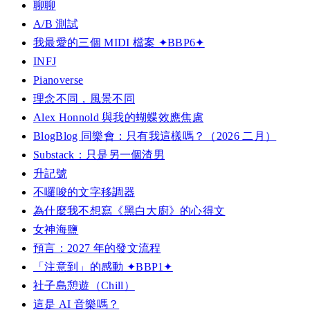
聊聊
A/B 測試
我最愛的三個 MIDI 檔案 ✦BBP6✦
INFJ
Pianoverse
理念不同，風景不同
Alex Honnold 與我的蝴蝶效應焦慮
BlogBlog 同樂會：只有我這樣嗎？（2026 二月）
Substack：只是另一個渣男
升記號
不囉唆的文字移調器
為什麼我不想寫《黑白大廚》的心得文
女神海鹽
預言：2027 年的發文流程
「注意到」的感動 ✦BBP1✦
社子島憩遊（Chill）
這是 AI 音樂嗎？