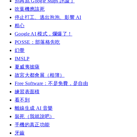
別再寫 Google Maps 評論了
吹葉機應該死
停止打工、逃出泡泡、影響 AI
粗心
Google AI 模式，爛爆了！
POSSE：部落格先吃
幻覺
IMSLP
夏威夷披薩
故宮大都會展（相簿）
Free Software：不是免費，是自由
練習表面積
看不到
離線生成 AI 音樂
裝死（我就說吧）
手機的真正功能
牙齒