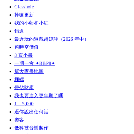
Glasshole
幹嘛更新
我的小藍和小紅
錯過
最近玩的遊戲超短評（2026 年中）
跨時空價值
8 頁小書
一期一會 ✦BBP8✦
幫大家畫地圖
極端
侵佔財產
我也要進入更年期了嗎
1 = 5,000
逼你說出任何話
奧客
低科技音樂製作