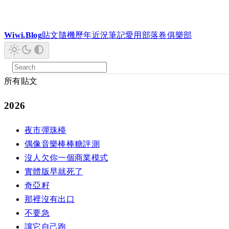
Wiwi.Blog
貼文
隨機
歷年
近況
筆記
愛用
部落卷
俱樂部
所有貼文
2026
夜市彈珠檯
偶像音樂棒棒糖評測
沒人欠你一個商業模式
實體版早就死了
奇亞籽
那裡沒有出口
不要急
讓它自己跑