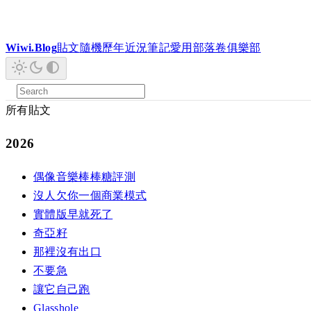
Wiwi.Blog
貼文
隨機
歷年
近況
筆記
愛用
部落卷
俱樂部
所有貼文
2026
偶像音樂棒棒糖評測
沒人欠你一個商業模式
實體版早就死了
奇亞籽
那裡沒有出口
不要急
讓它自己跑
Glasshole