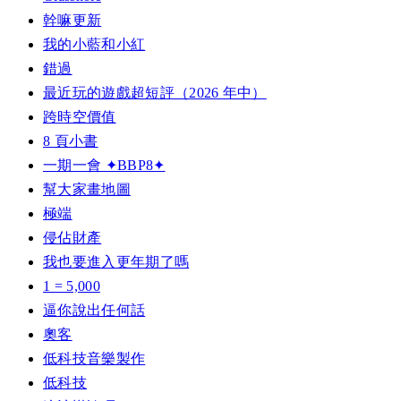
幹嘛更新
我的小藍和小紅
錯過
最近玩的遊戲超短評（2026 年中）
跨時空價值
8 頁小書
一期一會 ✦BBP8✦
幫大家畫地圖
極端
侵佔財產
我也要進入更年期了嗎
1 = 5,000
逼你說出任何話
奧客
低科技音樂製作
低科技