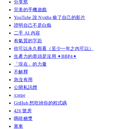
分享慾
完美的手機遊戲
YouTube 說 Nvidia 偷了自己的影片
證明自己不是白痴
二手 AI 內容
有氣質的字距
你可以永久觀看（至少一年之內可以）
生產力的盡頭是沒用 ✦BBP4✦
「現在」的力量
不解釋
急沒有用
公開私訊體
/crepe
GitHub 想吃掉你的程式碼
426 號房
嗎啡糖漿
塞車