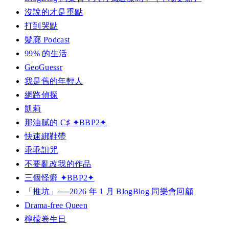
沒說的才是重點
打到哭點
髮廊 Podcast
99% 的生活
GeoGuessr
我是舊的年輕人
網路偵探
凱莉
那油膩的 C♯ ✦BBP2✦
快速綁鞋帶
乖乖詛咒
不要亂改我的作品
三個怪癖 ✦BBP2✦
「推坑」──2026 年 1 月 BlogBlog 同樂會回顧
Drama-free Queen
檸檬卷生日