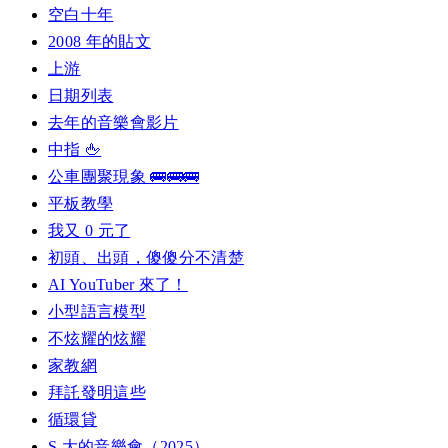
空白十年
2008 年的貼文
上游
日期列表
去年的音樂會影片
中指 🖕
公車團聚現象 🚌🚌🚌
平板教學
我又 0 元了
初頭、出頭，傻傻分不清楚
AI YouTuber 來了！
小型語言模型
不炫耀的炫耀
家教網
拜託發明這些
循環貸
S 大的音樂會（2025）