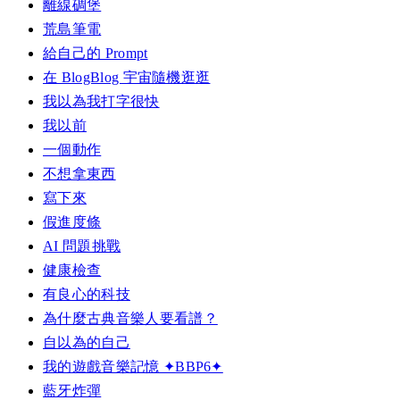
離線碉堡
荒島筆電
給自己的 Prompt
在 BlogBlog 宇宙隨機逛逛
我以為我打字很快
我以前
一個動作
不想拿東西
寫下來
假進度條
AI 問題挑戰
健康檢查
有良心的科技
為什麼古典音樂人要看譜？
自以為的自己
我的遊戲音樂記憶 ✦BBP6✦
藍牙炸彈