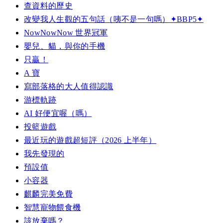
查資料的歷史
改變我人生觀的五句話（咦不是一句嗎）✦BBP5✦
NowNowNow 世界冠軍
嬰兒、貓，與你的手機
只贏！
A 寶
寫部落格的大人值得認識
游標軌跡
AI 好便宜喔（嗎）
投籃遊戲
最近玩的遊戲超短評（2026 上半年）
我先發現的
預設值
小容器
麒麟完美免費
智慧寵物餵食機
該放棄嗎？