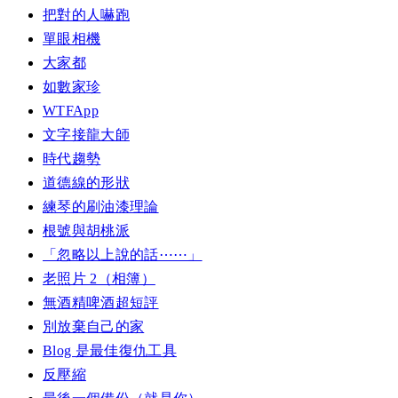
把對的人嚇跑
單眼相機
大家都
如數家珍
WTFApp
文字接龍大師
時代趨勢
道德線的形狀
練琴的刷油漆理論
根號與胡桃派
「忽略以上說的話⋯⋯」
老照片 2（相簿）
無酒精啤酒超短評
別放棄自己的家
Blog 是最佳復仇工具
反壓縮