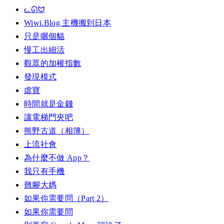
ᓚᘏᗢ
Wiwi.Blog 主機搬到日本
只是曬個貓
慢工出細活
觀眾的加權指數
發現模式
虛寶
時間就是金錢
讓電梯門夾吧
熊野古道（相簿）
上流社會
為什麼不做 App？
我只有手機
翹腳大媽
如果你需要問（Part 2）
如果你需要問