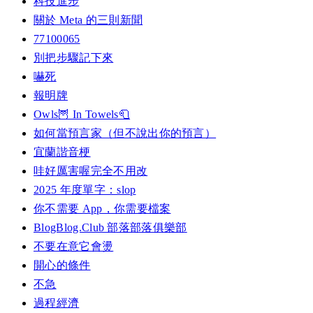
科技進步
關於 Meta 的三則新聞
77100065
別把步驟記下來
嚇死
報明牌
Owls🦉 In Towels🧻
如何當預言家（但不說出你的預言）
宜蘭諧音梗
哇好厲害喔完全不用改
2025 年度單字：slop
你不需要 App，你需要檔案
BlogBlog.Club 部落部落俱樂部
不要在意它會燙
開心的條件
不急
過程經濟