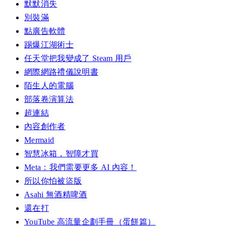
默默消失
別裝滿
點廣告軟體
踢爆江湖術士
任天堂把我變成了 Steam 用戶
網際網路禮儀說明書
陌生人的電腦
部落卷演算法
超連結
內容創作者
Mermaid
智慧冰箱，智障才買
Meta：我們需要更多 AI 內容！
所以你怕被盜版
Asahi 無酒精啤酒
還在打
YouTube 高流量企劃手冊（蛋餅篇）