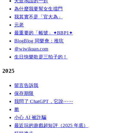
天造地設的一對
為什麼我要幫女生擋門
我其實不是「官大為」
元老
最重要的「帳號」✦BBP1✦
BlogBlog 同樂會：推坑
＠wiwikuan.com
生日快樂歌是三拍子的！
2025
留言告訴我
保存期限
我問了 ChatGPT，它說⋯⋯
脆
小心 AI 被詐騙
最近玩的遊戲超短評（2025 年底）