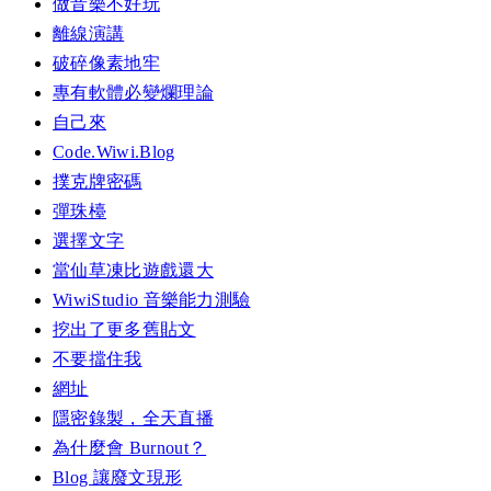
做音樂不好玩
離線演講
破碎像素地牢
專有軟體必變爛理論
自己來
Code.Wiwi.Blog
撲克牌密碼
彈珠檯
選擇文字
當仙草凍比遊戲還大
WiwiStudio 音樂能力測驗
挖出了更多舊貼文
不要擋住我
網址
隱密錄製，全天直播
為什麼會 Burnout？
Blog 讓廢文現形