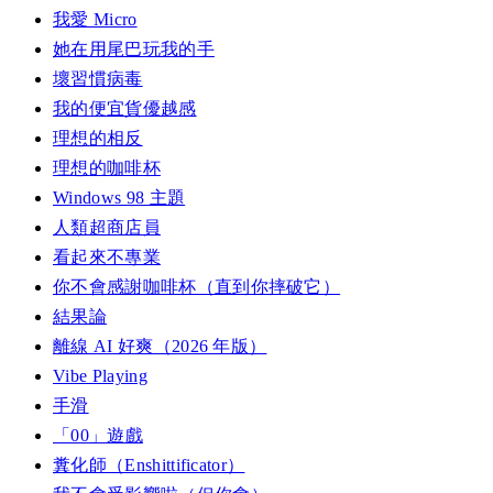
我愛 Micro
她在用尾巴玩我的手
壞習慣病毒
我的便宜貨優越感
理想的相反
理想的咖啡杯
Windows 98 主題
人類超商店員
看起來不專業
你不會感謝咖啡杯（直到你摔破它）
結果論
離線 AI 好爽（2026 年版）
Vibe Playing
手滑
「00」遊戲
糞化師（Enshittificator）