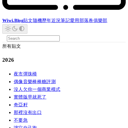
Wiwi.Blog
貼文
隨機
歷年
近況
筆記
愛用
部落卷
俱樂部
所有貼文
2026
夜市彈珠檯
偶像音樂棒棒糖評測
沒人欠你一個商業模式
實體版早就死了
奇亞籽
那裡沒有出口
不要急
讓它自己跑