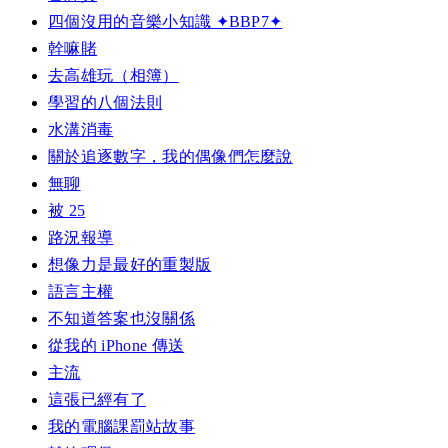
四個沒用的音樂小知識 ✦BBP7✦
幹嘛賭
去高雄玩（相簿）
學習的八個法則
水溝消毒
關於追逐數字，我的偶像們怎麼說
無聊
被 25
路況報導
想像力是最好的重製版
語言主權
不知道答案也沒關係
從我的 iPhone 傳送
主流
這張已經有了
我的電腦課罰站故事