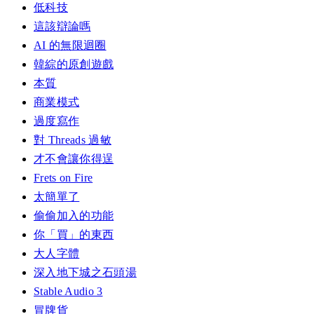
低科技
這該辯論嗎
AI 的無限迴圈
韓綜的原創遊戲
本質
商業模式
過度寫作
對 Threads 過敏
才不會讓你得逞
Frets on Fire
太簡單了
偷偷加入的功能
你「買」的東西
大人字體
深入地下城之石頭湯
Stable Audio 3
冒牌貨