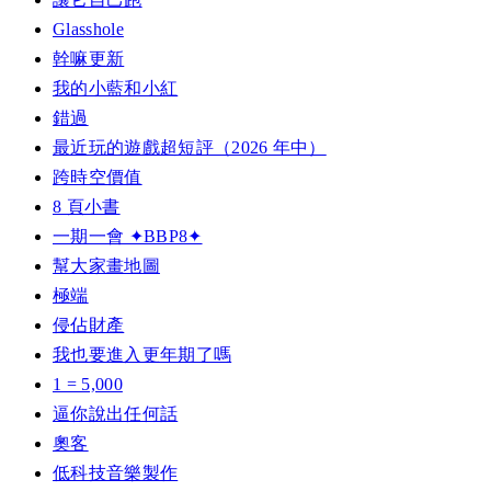
Glasshole
幹嘛更新
我的小藍和小紅
錯過
最近玩的遊戲超短評（2026 年中）
跨時空價值
8 頁小書
一期一會 ✦BBP8✦
幫大家畫地圖
極端
侵佔財產
我也要進入更年期了嗎
1 = 5,000
逼你說出任何話
奧客
低科技音樂製作