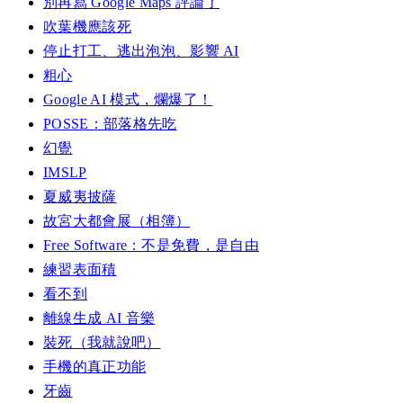
別再寫 Google Maps 評論了
吹葉機應該死
停止打工、逃出泡泡、影響 AI
粗心
Google AI 模式，爛爆了！
POSSE：部落格先吃
幻覺
IMSLP
夏威夷披薩
故宮大都會展（相簿）
Free Software：不是免費，是自由
練習表面積
看不到
離線生成 AI 音樂
裝死（我就說吧）
手機的真正功能
牙齒