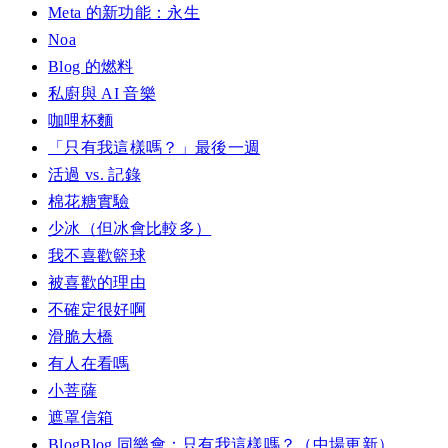
Meta 的新功能：永生
Noa
Blog 的燃料
私廚與 AI 音樂
咖哩杯麵
「只有我這樣嗎？」最後一週
活過 vs. 記錄
棉花糖實驗
少冰（但冰會比較多）
我不喜歡籃球
被喜歡的理由
不確定很好啊
滑脆大橋
有人在看嗎
小菩薩
遮罩信箱
BlogBlog 同樂會：只有我這樣嗎？（中場更新）