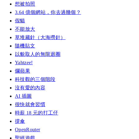
想被拍照
3.64 億個網站，你去過幾個？
假貓
不能放大
草堆藏針（大海撈針）
隨機貼文
以貌取人的無限迴圈
Yahtzee!
爛蘋果
科技觀的三個階段
沒有愛的內容
AI 插圖
很快就會習慣
時薪 18 元的打工仔
撐傘
OpenRouter
聖經遊戲