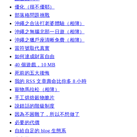
優化（很不優耶）
部落格問題挑戰
沖繩之合法打老婆體驗（相簿）
沖繩之無腦北部一日遊（相簿）
沖繩之獵戶座清晰免費（相簿）
當符號取代真實
如何達成財富自由
40 個遊戲，10 MB
死前的五大後悔
我的 RSS 文章壽命比你多 8 小時
寵物馬拉松（相簿）
手工烘焙穀物脆片
說錯話的階級制度
因為不困難了，所以不想做了
必要的代價
自給自足的 blog 生態系