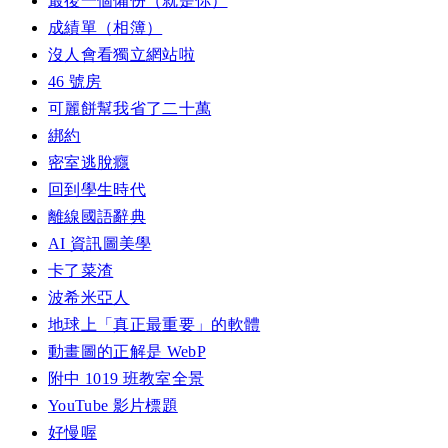
最後一個備份（就是你）
成績單（相簿）
沒人會看獨立網站啦
46 號房
可麗餅幫我省了二十萬
綁約
密室逃脫癮
回到學生時代
離線國語辭典
AI 資訊圖美學
卡了菜渣
波希米亞人
地球上「真正最重要」的軟體
動畫圖的正解是 WebP
附中 1019 班教室全景
YouTube 影片標題
好慢喔