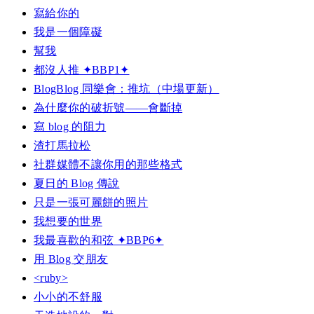
寫給你的
我是一個障礙
幫我
都沒人推 ✦BBP1✦
BlogBlog 同樂會：推坑（中場更新）
為什麼你的破折號——會斷掉
寫 blog 的阻力
渣打馬拉松
社群媒體不讓你用的那些格式
夏日的 Blog 傳說
只是一張可麗餅的照片
我想要的世界
我最喜歡的和弦 ✦BBP6✦
用 Blog 交朋友
<ruby>
小小的不舒服