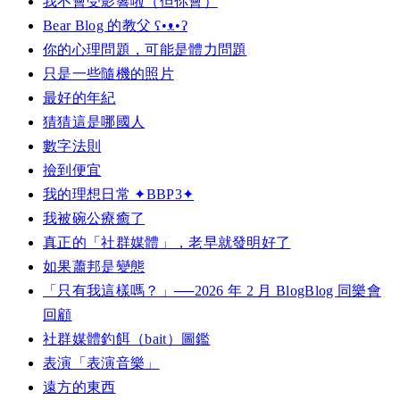
我不會受影響啦（但你會）
Bear Blog 的教父 ʕ•ᴥ•ʔ
你的心理問題，可能是體力問題
只是一些隨機的照片
最好的年紀
猜猜這是哪國人
數字法則
撿到便宜
我的理想日常 ✦BBP3✦
我被碗公療癒了
真正的「社群媒體」，老早就發明好了
如果蕭邦是變態
「只有我這樣嗎？」──2026 年 2 月 BlogBlog 同樂會
回顧
社群媒體釣餌（bait）圖鑑
表演「表演音樂」
遠方的東西