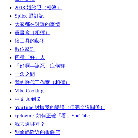
2018 婚紗照（相簿）
Splice 退訂記
大家都在討論的事情
簽書會（相簿）
換工具的藝術
數位敲詐
四種「好」人
「好啊—該死」症候群
一念之間
我的歷代工作室（相簿）
Vibe Cooking
中文 A 到 Z
YouTube 討厭我的樂譜（但完全沒關係）
cpdown：如何正確「看」YouTube
我去過哪裡？
別偷瞄附近的蛋餅店