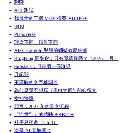
聊聊
A/B 測試
我最愛的三個 MIDI 檔案 ✦BBP6✦
INFJ
Pianoverse
理念不同，風景不同
Alex Honnold 與我的蝴蝶效應焦慮
BlogBlog 同樂會：只有我這樣嗎？（2026 二月）
Substack：只是另一個渣男
升記號
不囉唆的文字移調器
為什麼我不想寫《黑白大廚》的心得文
女神海鹽
預言：2027 年的發文流程
「注意到」的感動 ✦BBP1✦
社子島憩遊（Chill）
這是 AI 音樂嗎？