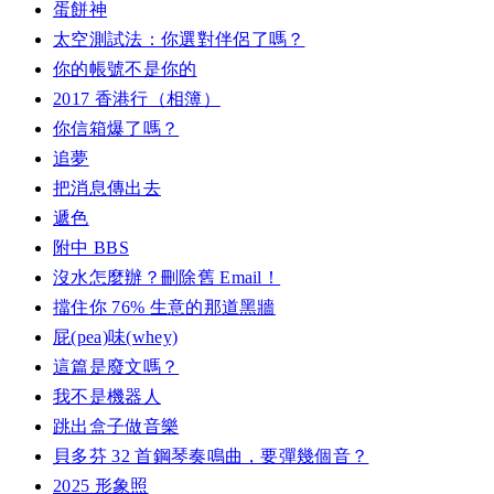
蛋餅神
太空測試法：你選對伴侶了嗎？
你的帳號不是你的
2017 香港行（相簿）
你信箱爆了嗎？
追夢
把消息傳出去
遞色
附中 BBS
沒水怎麼辦？刪除舊 Email！
擋住你 76% 生意的那道黑牆
屁(pea)味(whey)
這篇是廢文嗎？
我不是機器人
跳出盒子做音樂
貝多芬 32 首鋼琴奏鳴曲，要彈幾個音？
2025 形象照