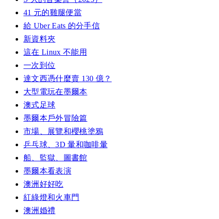
41 元的雞腿便當
給 Uber Eats 的分手信
新資料夾
這在 Linux 不能用
一次到位
達文西憑什麼賣 130 億？
大型電玩在墨爾本
澳式足球
墨爾本戶外冒險篇
市場、展覽和櫻桃塗鴉
乒乓球、3D 暈和咖啡暈
船、監獄、圖書館
墨爾本看表演
澳洲好好吃
紅綠燈和火車門
澳洲婚禮