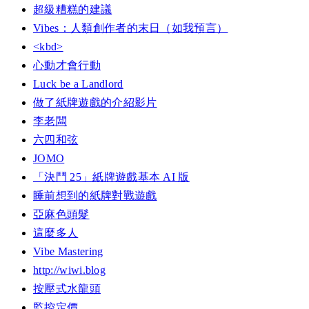
超級糟糕的建議
Vibes：人類創作者的末日（如我預言）
<kbd>
心動才會行動
Luck be a Landlord
做了紙牌遊戲的介紹影片
李老闆
六四和弦
JOMO
「決鬥 25」紙牌遊戲基本 AI 版
睡前想到的紙牌對戰遊戲
亞麻色頭髮
這麼多人
Vibe Mastering
http://wiwi.blog
按壓式水龍頭
監控定價