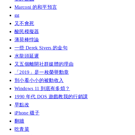
Marconi 的和平預言
gg
又不會死
酸民模擬器
薄荷棒悖論
一些 Derek Sivers 的金句
水龍頭延遲
又五個離開社群媒體的理由
「2019」是一枚榮譽勳章
別小看小小的被動收入
Windows 11 到底有多煩？
1990 年代 DOS 遊戲教我的行銷課
早點改
iPhone 襪子
翻牆
吃青菜