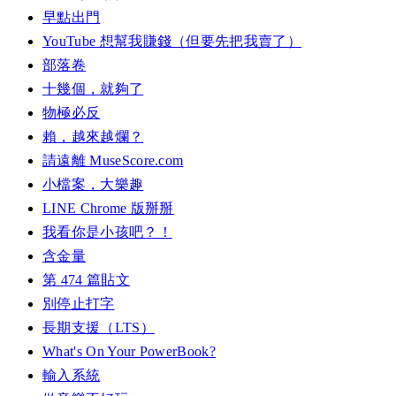
早點出門
YouTube 想幫我賺錢（但要先把我賣了）
部落卷
十幾個，就夠了
物極必反
賴，越來越爛？
請遠離 MuseScore.com
小檔案，大樂趣
LINE Chrome 版掰掰
我看你是小孩吧？！
含金量
第 474 篇貼文
別停止打字
長期支援（LTS）
What's On Your PowerBook?
輸入系統