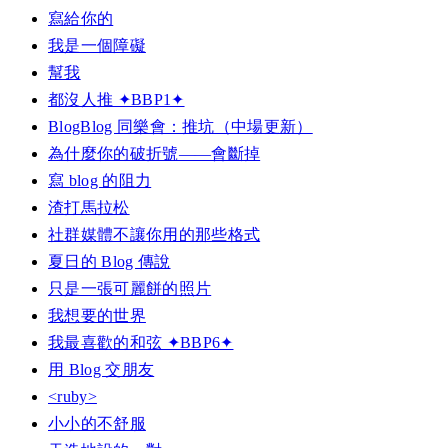
寫給你的
我是一個障礙
幫我
都沒人推 ✦BBP1✦
BlogBlog 同樂會：推坑（中場更新）
為什麼你的破折號——會斷掉
寫 blog 的阻力
渣打馬拉松
社群媒體不讓你用的那些格式
夏日的 Blog 傳說
只是一張可麗餅的照片
我想要的世界
我最喜歡的和弦 ✦BBP6✦
用 Blog 交朋友
<ruby>
小小的不舒服