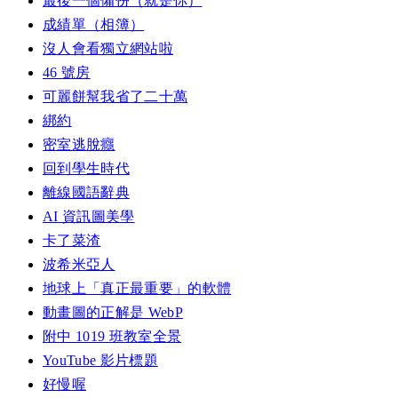
最後一個備份（就是你）
成績單（相簿）
沒人會看獨立網站啦
46 號房
可麗餅幫我省了二十萬
綁約
密室逃脫癮
回到學生時代
離線國語辭典
AI 資訊圖美學
卡了菜渣
波希米亞人
地球上「真正最重要」的軟體
動畫圖的正解是 WebP
附中 1019 班教室全景
YouTube 影片標題
好慢喔