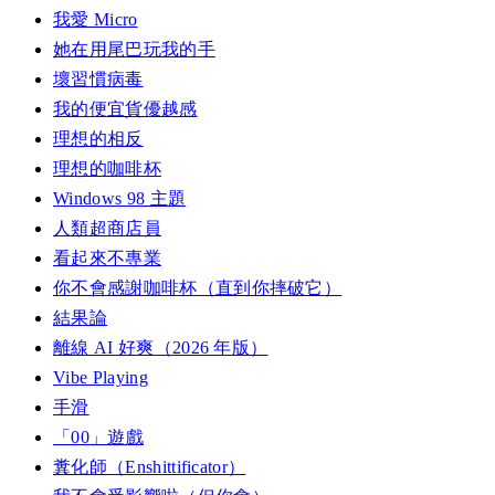
我愛 Micro
她在用尾巴玩我的手
壞習慣病毒
我的便宜貨優越感
理想的相反
理想的咖啡杯
Windows 98 主題
人類超商店員
看起來不專業
你不會感謝咖啡杯（直到你摔破它）
結果論
離線 AI 好爽（2026 年版）
Vibe Playing
手滑
「00」遊戲
糞化師（Enshittificator）