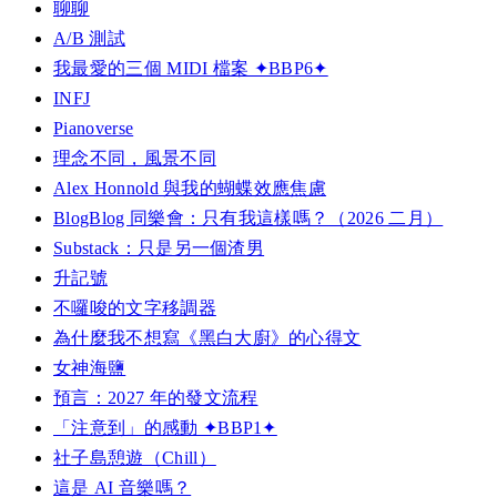
聊聊
A/B 測試
我最愛的三個 MIDI 檔案 ✦BBP6✦
INFJ
Pianoverse
理念不同，風景不同
Alex Honnold 與我的蝴蝶效應焦慮
BlogBlog 同樂會：只有我這樣嗎？（2026 二月）
Substack：只是另一個渣男
升記號
不囉唆的文字移調器
為什麼我不想寫《黑白大廚》的心得文
女神海鹽
預言：2027 年的發文流程
「注意到」的感動 ✦BBP1✦
社子島憩遊（Chill）
這是 AI 音樂嗎？