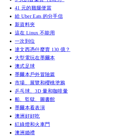
41 元的雞腿便當
給 Uber Eats 的分手信
新資料夾
這在 Linux 不能用
一次到位
達文西憑什麼賣 130 億？
大型電玩在墨爾本
澳式足球
墨爾本戶外冒險篇
市場、展覽和櫻桃塗鴉
乒乓球、3D 暈和咖啡暈
船、監獄、圖書館
墨爾本看表演
澳洲好好吃
紅綠燈和火車門
澳洲婚禮