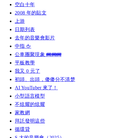
空白十年
2008 年的貼文
上游
日期列表
去年的音樂會影片
中指 🖕
公車團聚現象 🚌🚌🚌
平板教學
我又 0 元了
初頭、出頭，傻傻分不清楚
AI YouTuber 來了！
小型語言模型
不炫耀的炫耀
家教網
拜託發明這些
循環貸
S 大的音樂會（2025）