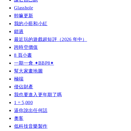
Glasshole
幹嘛更新
我的小藍和小紅
錯過
最近玩的遊戲超短評（2026 年中）
跨時空價值
8 頁小書
一期一會 ✦BBP8✦
幫大家畫地圖
極端
侵佔財產
我也要進入更年期了嗎
1 = 5,000
逼你說出任何話
奧客
低科技音樂製作