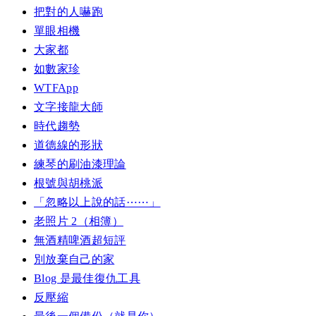
把對的人嚇跑
單眼相機
大家都
如數家珍
WTFApp
文字接龍大師
時代趨勢
道德線的形狀
練琴的刷油漆理論
根號與胡桃派
「忽略以上說的話⋯⋯」
老照片 2（相簿）
無酒精啤酒超短評
別放棄自己的家
Blog 是最佳復仇工具
反壓縮