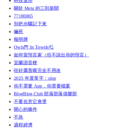
科技進步
關於 Meta 的三則新聞
77100065
別把步驟記下來
嚇死
報明牌
Owls🦉 In Towels🧻
如何當預言家（但不說出你的預言）
宜蘭諧音梗
哇好厲害喔完全不用改
2025 年度單字：slop
你不需要 App，你需要檔案
BlogBlog.Club 部落部落俱樂部
不要在意它會燙
開心的條件
不急
過程經濟