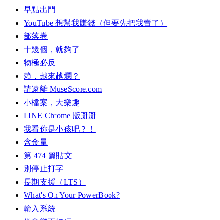
早點出門
YouTube 想幫我賺錢（但要先把我賣了）
部落卷
十幾個，就夠了
物極必反
賴，越來越爛？
請遠離 MuseScore.com
小檔案，大樂趣
LINE Chrome 版掰掰
我看你是小孩吧？！
含金量
第 474 篇貼文
別停止打字
長期支援（LTS）
What's On Your PowerBook?
輸入系統