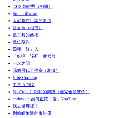
2018 婚紗照（相簿）
Splice 退訂記
大家都在討論的事情
簽書會（相簿）
換工具的藝術
數位敲詐
四種「好」人
「好啊—該死」症候群
一念之間
我的歷代工作室（相簿）
Vibe Cooking
中文 A 到 Z
YouTube 討厭我的樂譜（但完全沒關係）
cpdown：如何正確「看」YouTube
我去過哪裡？
別偷瞄附近的蛋餅店