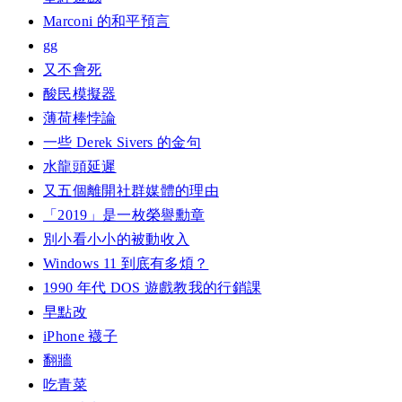
Marconi 的和平預言
gg
又不會死
酸民模擬器
薄荷棒悖論
一些 Derek Sivers 的金句
水龍頭延遲
又五個離開社群媒體的理由
「2019」是一枚榮譽勳章
別小看小小的被動收入
Windows 11 到底有多煩？
1990 年代 DOS 遊戲教我的行銷課
早點改
iPhone 襪子
翻牆
吃青菜