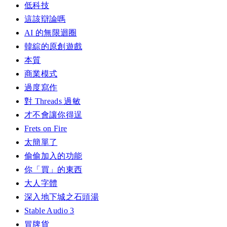
低科技
這該辯論嗎
AI 的無限迴圈
韓綜的原創遊戲
本質
商業模式
過度寫作
對 Threads 過敏
才不會讓你得逞
Frets on Fire
太簡單了
偷偷加入的功能
你「買」的東西
大人字體
深入地下城之石頭湯
Stable Audio 3
冒牌貨