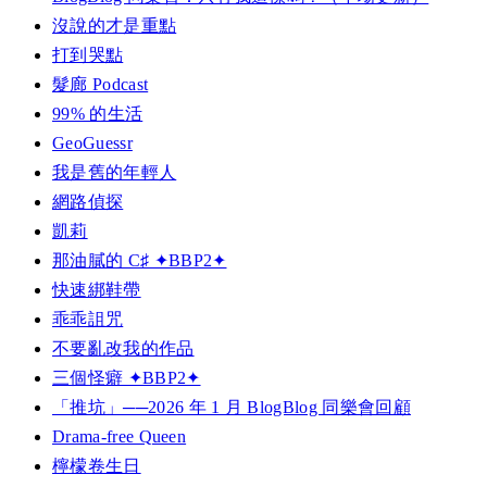
沒說的才是重點
打到哭點
髮廊 Podcast
99% 的生活
GeoGuessr
我是舊的年輕人
網路偵探
凱莉
那油膩的 C♯ ✦BBP2✦
快速綁鞋帶
乖乖詛咒
不要亂改我的作品
三個怪癖 ✦BBP2✦
「推坑」──2026 年 1 月 BlogBlog 同樂會回顧
Drama-free Queen
檸檬卷生日