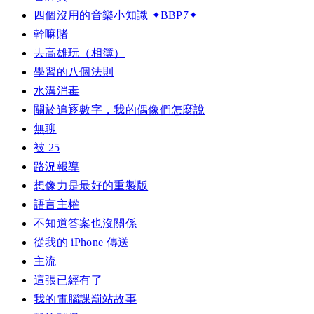
四個沒用的音樂小知識 ✦BBP7✦
幹嘛賭
去高雄玩（相簿）
學習的八個法則
水溝消毒
關於追逐數字，我的偶像們怎麼說
無聊
被 25
路況報導
想像力是最好的重製版
語言主權
不知道答案也沒關係
從我的 iPhone 傳送
主流
這張已經有了
我的電腦課罰站故事