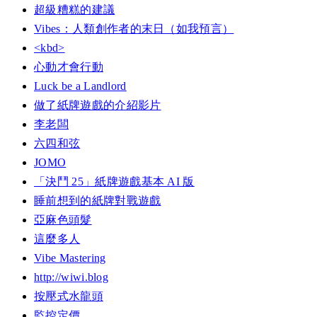
超級糟糕的建議
Vibes：人類創作者的末日（如我預言）
<kbd>
心動才會行動
Luck be a Landlord
做了紙牌遊戲的介紹影片
李老闆
六四和弦
JOMO
「決鬥 25」紙牌遊戲基本 AI 版
睡前想到的紙牌對戰遊戲
亞麻色頭髮
這麼多人
Vibe Mastering
http://wiwi.blog
按壓式水龍頭
監控定價