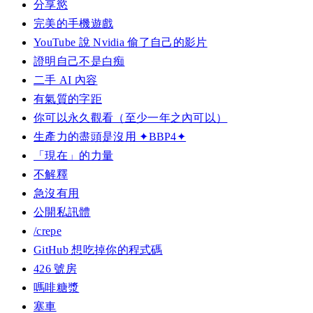
分享慾
完美的手機遊戲
YouTube 說 Nvidia 偷了自己的影片
證明自己不是白痴
二手 AI 內容
有氣質的字距
你可以永久觀看（至少一年之內可以）
生產力的盡頭是沒用 ✦BBP4✦
「現在」的力量
不解釋
急沒有用
公開私訊體
/crepe
GitHub 想吃掉你的程式碼
426 號房
嗎啡糖漿
塞車