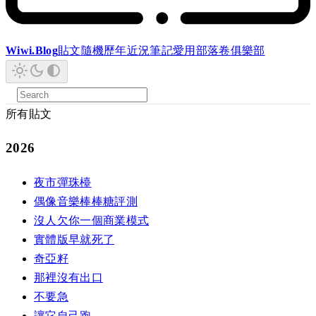
Wiwi.Blog
貼文
隨機
歷年
近況
筆記
愛用
部落卷
俱樂部
所有貼文
2026
夜市彈珠檯
偶像音樂棒棒糖評測
沒人欠你一個商業模式
實體版早就死了
奇亞籽
那裡沒有出口
不要急
讓它自己跑