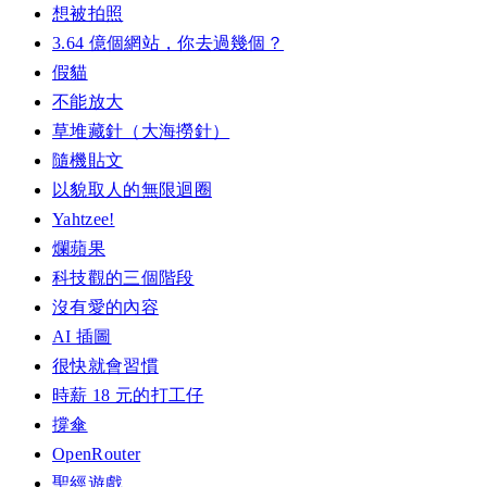
想被拍照
3.64 億個網站，你去過幾個？
假貓
不能放大
草堆藏針（大海撈針）
隨機貼文
以貌取人的無限迴圈
Yahtzee!
爛蘋果
科技觀的三個階段
沒有愛的內容
AI 插圖
很快就會習慣
時薪 18 元的打工仔
撐傘
OpenRouter
聖經遊戲