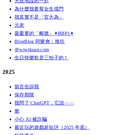
天造地設的一對
為什麼我要幫女生擋門
我其實不是「官大為」
元老
最重要的「帳號」✦BBP1✦
BlogBlog 同樂會：推坑
＠wiwikuan.com
生日快樂歌是三拍子的！
2025
留言告訴我
保存期限
我問了 ChatGPT，它說⋯⋯
脆
小心 AI 被詐騙
最近玩的遊戲超短評（2025 年底）