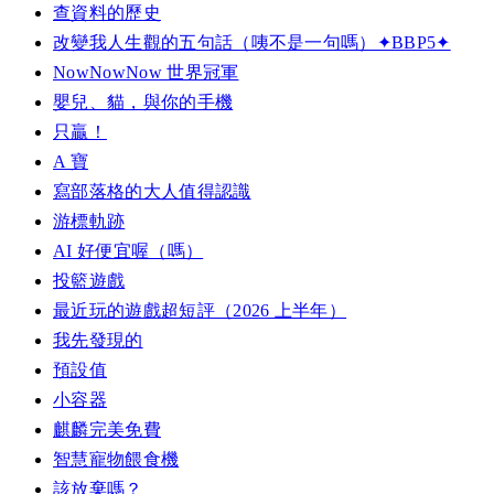
查資料的歷史
改變我人生觀的五句話（咦不是一句嗎）✦BBP5✦
NowNowNow 世界冠軍
嬰兒、貓，與你的手機
只贏！
A 寶
寫部落格的大人值得認識
游標軌跡
AI 好便宜喔（嗎）
投籃遊戲
最近玩的遊戲超短評（2026 上半年）
我先發現的
預設值
小容器
麒麟完美免費
智慧寵物餵食機
該放棄嗎？