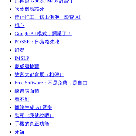
別再寫 Google Maps 評論了
吹葉機應該死
停止打工、逃出泡泡、影響 AI
粗心
Google AI 模式，爛爆了！
POSSE：部落格先吃
幻覺
IMSLP
夏威夷披薩
故宮大都會展（相簿）
Free Software：不是免費，是自由
練習表面積
看不到
離線生成 AI 音樂
裝死（我就說吧）
手機的真正功能
牙齒