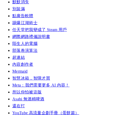
默默消失
別裝滿
點廣告軟體
踢爆江湖術士
任天堂把我變成了 Steam 用戶
網際網路禮儀說明書
陌生人的電腦
部落卷演算法
超連結
內容創作者
Mermaid
智慧冰箱，智障才買
Meta：我們需要更多 AI 內容！
所以你怕被盜版
Asahi 無酒精啤酒
還在打
YouTube 高流量企劃手冊（蛋餅篇）