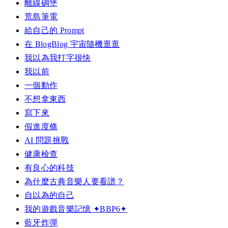
離線碉堡
荒島筆電
給自己的 Prompt
在 BlogBlog 宇宙隨機逛逛
我以為我打字很快
我以前
一個動作
不想拿東西
寫下來
假進度條
AI 問題挑戰
健康檢查
有良心的科技
為什麼古典音樂人要看譜？
自以為的自己
我的遊戲音樂記憶 ✦BBP6✦
藍牙炸彈