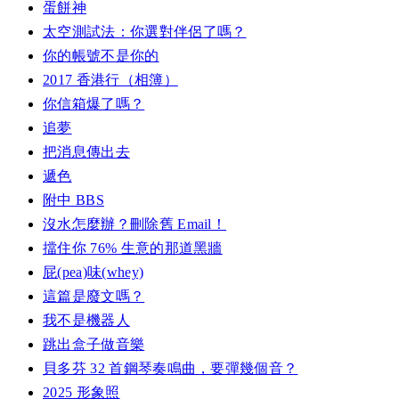
蛋餅神
太空測試法：你選對伴侶了嗎？
你的帳號不是你的
2017 香港行（相簿）
你信箱爆了嗎？
追夢
把消息傳出去
遞色
附中 BBS
沒水怎麼辦？刪除舊 Email！
擋住你 76% 生意的那道黑牆
屁(pea)味(whey)
這篇是廢文嗎？
我不是機器人
跳出盒子做音樂
貝多芬 32 首鋼琴奏鳴曲，要彈幾個音？
2025 形象照