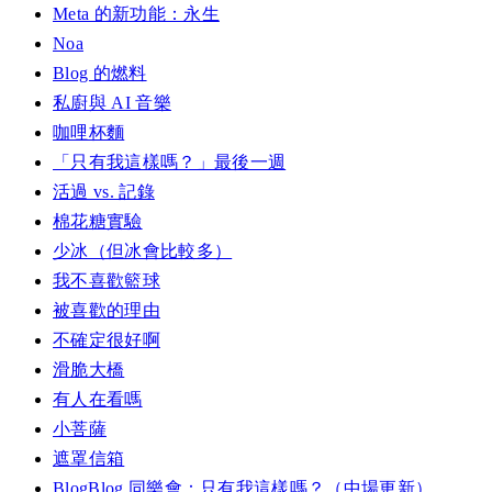
Meta 的新功能：永生
Noa
Blog 的燃料
私廚與 AI 音樂
咖哩杯麵
「只有我這樣嗎？」最後一週
活過 vs. 記錄
棉花糖實驗
少冰（但冰會比較多）
我不喜歡籃球
被喜歡的理由
不確定很好啊
滑脆大橋
有人在看嗎
小菩薩
遮罩信箱
BlogBlog 同樂會：只有我這樣嗎？（中場更新）