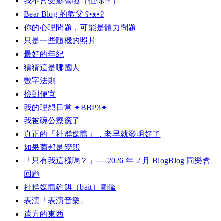
我不會受影響啦（但你會）
Bear Blog 的教父 ʕ•ᴥ•ʔ
你的心理問題，可能是體力問題
只是一些隨機的照片
最好的年紀
猜猜這是哪國人
數字法則
撿到便宜
我的理想日常 ✦BBP3✦
我被碗公療癒了
真正的「社群媒體」，老早就發明好了
如果蕭邦是變態
「只有我這樣嗎？」──2026 年 2 月 BlogBlog 同樂會
回顧
社群媒體釣餌（bait）圖鑑
表演「表演音樂」
遠方的東西