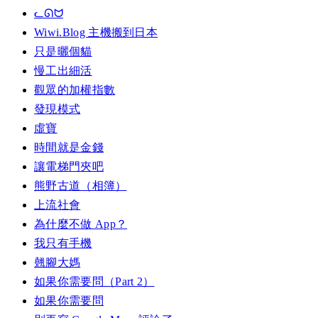
ᓚᘏᗢ
Wiwi.Blog 主機搬到日本
只是曬個貓
慢工出細活
觀眾的加權指數
發現模式
虛寶
時間就是金錢
讓電梯門夾吧
熊野古道（相簿）
上流社會
為什麼不做 App？
我只有手機
翹腳大媽
如果你需要問（Part 2）
如果你需要問