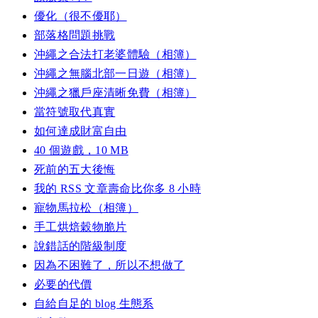
優化（很不優耶）
部落格問題挑戰
沖繩之合法打老婆體驗（相簿）
沖繩之無腦北部一日遊（相簿）
沖繩之獵戶座清晰免費（相簿）
當符號取代真實
如何達成財富自由
40 個遊戲，10 MB
死前的五大後悔
我的 RSS 文章壽命比你多 8 小時
寵物馬拉松（相簿）
手工烘焙穀物脆片
說錯話的階級制度
因為不困難了，所以不想做了
必要的代價
自給自足的 blog 生態系