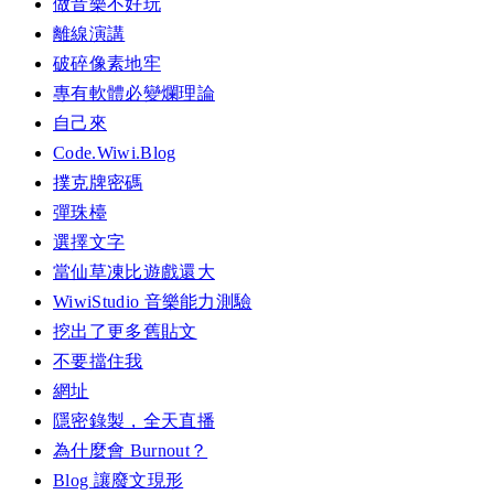
做音樂不好玩
離線演講
破碎像素地牢
專有軟體必變爛理論
自己來
Code.Wiwi.Blog
撲克牌密碼
彈珠檯
選擇文字
當仙草凍比遊戲還大
WiwiStudio 音樂能力測驗
挖出了更多舊貼文
不要擋住我
網址
隱密錄製，全天直播
為什麼會 Burnout？
Blog 讓廢文現形