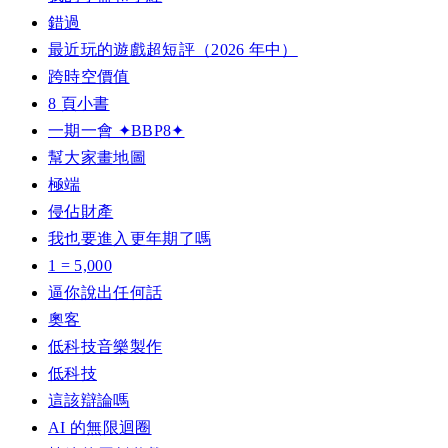
錯過
最近玩的遊戲超短評（2026 年中）
跨時空價值
8 頁小書
一期一會 ✦BBP8✦
幫大家畫地圖
極端
侵佔財產
我也要進入更年期了嗎
1 = 5,000
逼你說出任何話
奧客
低科技音樂製作
低科技
這該辯論嗎
AI 的無限迴圈