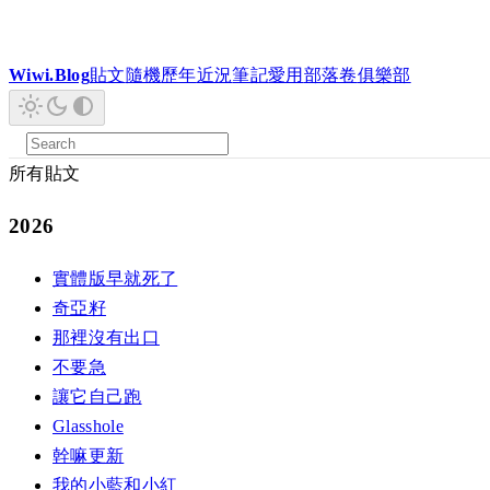
Wiwi.Blog
貼文
隨機
歷年
近況
筆記
愛用
部落卷
俱樂部
所有貼文
2026
實體版早就死了
奇亞籽
那裡沒有出口
不要急
讓它自己跑
Glasshole
幹嘛更新
我的小藍和小紅