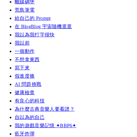
離線碉堡
荒島筆電
給自己的 Prompt
在 BlogBlog 宇宙隨機逛逛
我以為我打字很快
我以前
一個動作
不想拿東西
寫下來
假進度條
AI 問題挑戰
健康檢查
有良心的科技
為什麼古典音樂人要看譜？
自以為的自己
我的遊戲音樂記憶 ✦BBP6✦
藍牙炸彈