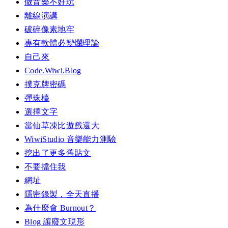
做音樂不好玩
離線演講
破碎像素地牢
專有軟體必變爛理論
自己來
Code.Wiwi.Blog
撲克牌密碼
彈珠檯
選擇文字
當仙草凍比遊戲還大
WiwiStudio 音樂能力測驗
挖出了更多舊貼文
不要擋住我
網址
隱密錄製，全天直播
為什麼會 Burnout？
Blog 讓廢文現形