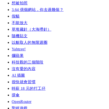
想被拍照
3.64 億個網站，你去過幾個？
假貓
不能放大
草堆藏針（大海撈針）
隨機貼文
以貌取人的無限迴圈
Yahtzee!
爛蘋果
科技觀的三個階段
沒有愛的內容
AI 插圖
很快就會習慣
時薪 18 元的打工仔
撐傘
OpenRouter
聖經遊戲