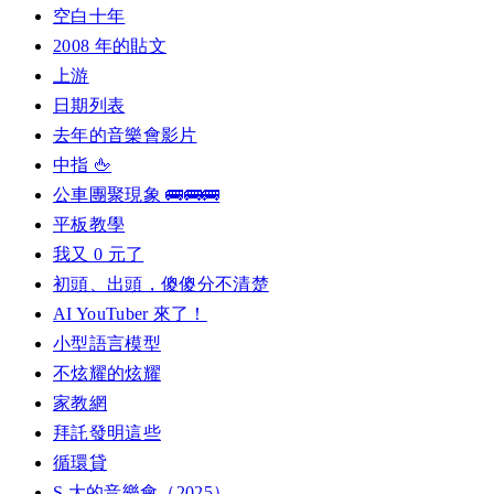
空白十年
2008 年的貼文
上游
日期列表
去年的音樂會影片
中指 🖕
公車團聚現象 🚌🚌🚌
平板教學
我又 0 元了
初頭、出頭，傻傻分不清楚
AI YouTuber 來了！
小型語言模型
不炫耀的炫耀
家教網
拜託發明這些
循環貸
S 大的音樂會（2025）