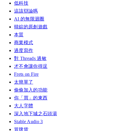
低科技
這該辯論嗎
AI 的無限迴圈
韓綜的原創遊戲
本質
商業模式
過度寫作
對 Threads 過敏
才不會讓你得逞
Frets on Fire
太簡單了
偷偷加入的功能
你「買」的東西
大人字體
深入地下城之石頭湯
Stable Audio 3
冒牌貨