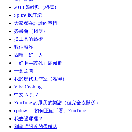
2018 婚紗照（相簿）
Splice 退訂記
大家都在討論的事情
簽書會（相簿）
換工具的藝術
數位敲詐
四種「好」人
「好啊—該死」症候群
一念之間
我的歷代工作室（相簿）
Vibe Cooking
中文 A 到 Z
YouTube 討厭我的樂譜（但完全沒關係）
cpdown：如何正確「看」YouTube
我去過哪裡？
別偷瞄附近的蛋餅店