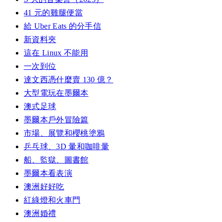
41 元的雞腿便當
給 Uber Eats 的分手信
新資料夾
這在 Linux 不能用
一次到位
達文西憑什麼賣 130 億？
大型電玩在墨爾本
澳式足球
墨爾本戶外冒險篇
市場、展覽和櫻桃塗鴉
乒乓球、3D 暈和咖啡暈
船、監獄、圖書館
墨爾本看表演
澳洲好好吃
紅綠燈和火車門
澳洲婚禮