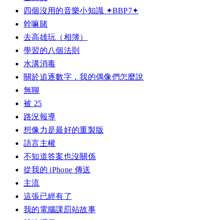
四個沒用的音樂小知識 ✦BBP7✦
幹嘛賭
去高雄玩（相簿）
學習的八個法則
水溝消毒
關於追逐數字，我的偶像們怎麼說
無聊
被 25
路況報導
想像力是最好的重製版
語言主權
不知道答案也沒關係
從我的 iPhone 傳送
主流
這張已經有了
我的電腦課罰站故事