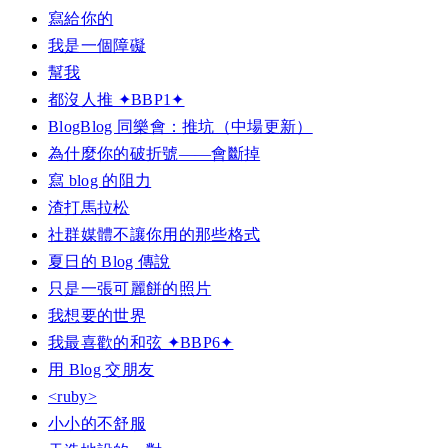
寫給你的
我是一個障礙
幫我
都沒人推 ✦BBP1✦
BlogBlog 同樂會：推坑（中場更新）
為什麼你的破折號——會斷掉
寫 blog 的阻力
渣打馬拉松
社群媒體不讓你用的那些格式
夏日的 Blog 傳說
只是一張可麗餅的照片
我想要的世界
我最喜歡的和弦 ✦BBP6✦
用 Blog 交朋友
<ruby>
小小的不舒服