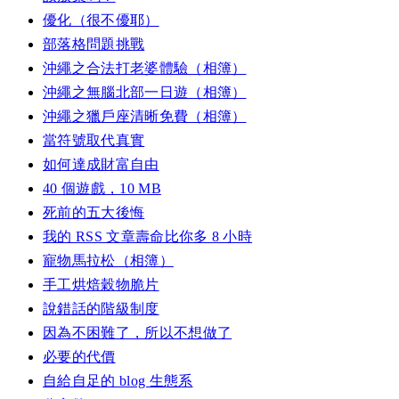
優化（很不優耶）
部落格問題挑戰
沖繩之合法打老婆體驗（相簿）
沖繩之無腦北部一日遊（相簿）
沖繩之獵戶座清晰免費（相簿）
當符號取代真實
如何達成財富自由
40 個遊戲，10 MB
死前的五大後悔
我的 RSS 文章壽命比你多 8 小時
寵物馬拉松（相簿）
手工烘焙穀物脆片
說錯話的階級制度
因為不困難了，所以不想做了
必要的代價
自給自足的 blog 生態系