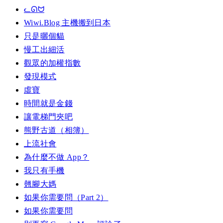
ᓚᘏᗢ
Wiwi.Blog 主機搬到日本
只是曬個貓
慢工出細活
觀眾的加權指數
發現模式
虛寶
時間就是金錢
讓電梯門夾吧
熊野古道（相簿）
上流社會
為什麼不做 App？
我只有手機
翹腳大媽
如果你需要問（Part 2）
如果你需要問