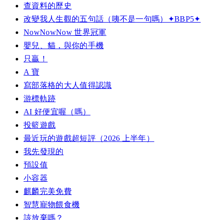
查資料的歷史
改變我人生觀的五句話（咦不是一句嗎）✦BBP5✦
NowNowNow 世界冠軍
嬰兒、貓，與你的手機
只贏！
A 寶
寫部落格的大人值得認識
游標軌跡
AI 好便宜喔（嗎）
投籃遊戲
最近玩的遊戲超短評（2026 上半年）
我先發現的
預設值
小容器
麒麟完美免費
智慧寵物餵食機
該放棄嗎？