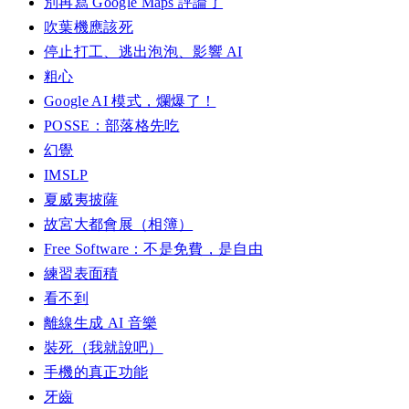
別再寫 Google Maps 評論了
吹葉機應該死
停止打工、逃出泡泡、影響 AI
粗心
Google AI 模式，爛爆了！
POSSE：部落格先吃
幻覺
IMSLP
夏威夷披薩
故宮大都會展（相簿）
Free Software：不是免費，是自由
練習表面積
看不到
離線生成 AI 音樂
裝死（我就說吧）
手機的真正功能
牙齒