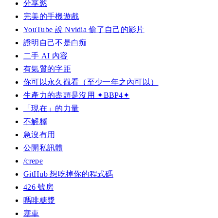
分享慾
完美的手機遊戲
YouTube 說 Nvidia 偷了自己的影片
證明自己不是白痴
二手 AI 內容
有氣質的字距
你可以永久觀看（至少一年之內可以）
生產力的盡頭是沒用 ✦BBP4✦
「現在」的力量
不解釋
急沒有用
公開私訊體
/crepe
GitHub 想吃掉你的程式碼
426 號房
嗎啡糖漿
塞車