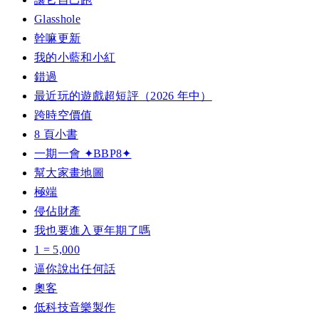
Glasshole
幹嘛更新
我的小藍和小紅
錯過
最近玩的遊戲超短評（2026 年中）
跨時空價值
8 頁小書
一期一會 ✦BBP8✦
幫大家畫地圖
極端
侵佔財產
我也要進入更年期了嗎
1 = 5,000
逼你說出任何話
奧客
低科技音樂製作