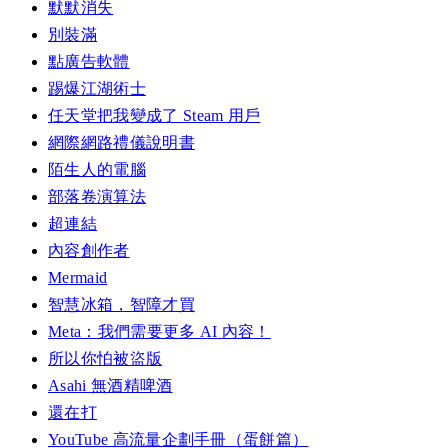
默默消失
別裝滿
點廣告軟體
踢爆江湖術士
任天堂把我變成了 Steam 用戶
網際網路禮儀說明書
陌生人的電腦
部落卷演算法
超連結
內容創作者
Mermaid
智慧冰箱，智障才買
Meta：我們需要更多 AI 內容！
所以你怕被盜版
Asahi 無酒精啤酒
還在打
YouTube 高流量企劃手冊（蛋餅篇）