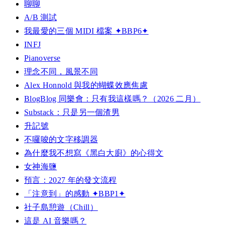
聊聊
A/B 測試
我最愛的三個 MIDI 檔案 ✦BBP6✦
INFJ
Pianoverse
理念不同，風景不同
Alex Honnold 與我的蝴蝶效應焦慮
BlogBlog 同樂會：只有我這樣嗎？（2026 二月）
Substack：只是另一個渣男
升記號
不囉唆的文字移調器
為什麼我不想寫《黑白大廚》的心得文
女神海鹽
預言：2027 年的發文流程
「注意到」的感動 ✦BBP1✦
社子島憩遊（Chill）
這是 AI 音樂嗎？