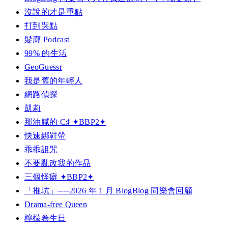
沒說的才是重點
打到哭點
髮廊 Podcast
99% 的生活
GeoGuessr
我是舊的年輕人
網路偵探
凱莉
那油膩的 C♯ ✦BBP2✦
快速綁鞋帶
乖乖詛咒
不要亂改我的作品
三個怪癖 ✦BBP2✦
「推坑」──2026 年 1 月 BlogBlog 同樂會回顧
Drama-free Queen
檸檬卷生日