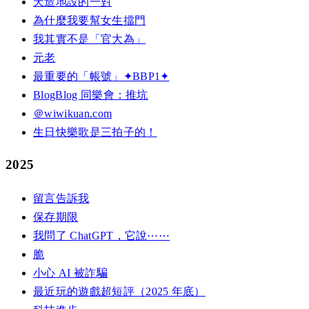
天造地設的一對
為什麼我要幫女生擋門
我其實不是「官大為」
元老
最重要的「帳號」✦BBP1✦
BlogBlog 同樂會：推坑
＠wiwikuan.com
生日快樂歌是三拍子的！
2025
留言告訴我
保存期限
我問了 ChatGPT，它說⋯⋯
脆
小心 AI 被詐騙
最近玩的遊戲超短評（2025 年底）