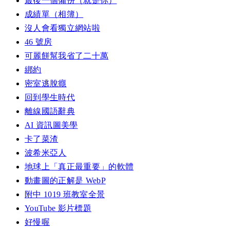
最後一個備份（就是你）
成績單（相簿）
沒人會看獨立網站啦
46 號房
可麗餅幫我省了二十萬
綁約
密室逃脫癮
回到學生時代
離線國語辭典
AI 資訊圖美學
卡了菜渣
波希米亞人
地球上「真正最重要」的軟體
動畫圖的正解是 WebP
附中 1019 班教室全景
YouTube 影片標題
好慢喔