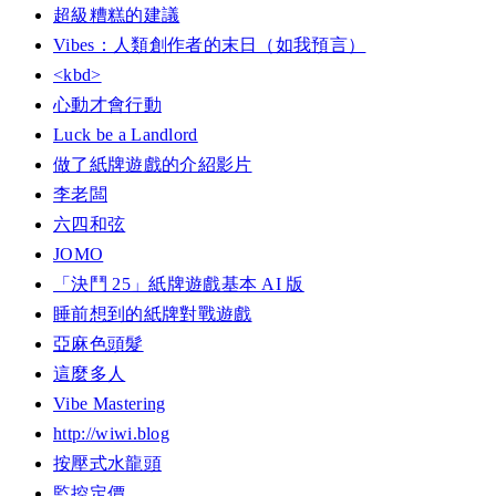
超級糟糕的建議
Vibes：人類創作者的末日（如我預言）
<kbd>
心動才會行動
Luck be a Landlord
做了紙牌遊戲的介紹影片
李老闆
六四和弦
JOMO
「決鬥 25」紙牌遊戲基本 AI 版
睡前想到的紙牌對戰遊戲
亞麻色頭髮
這麼多人
Vibe Mastering
http://wiwi.blog
按壓式水龍頭
監控定價