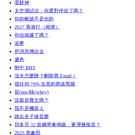
蛋餅神
太空測試法：你選對伴侶了嗎？
你的帳號不是你的
2017 香港行（相簿）
你信箱爆了嗎？
追夢
把消息傳出去
遞色
附中 BBS
沒水怎麼辦？刪除舊 Email！
擋住你 76% 生意的那道黑牆
屁(pea)味(whey)
這篇是廢文嗎？
我不是機器人
跳出盒子做音樂
貝多芬 32 首鋼琴奏鳴曲，要彈幾個音？
2025 形象照