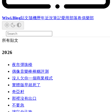
Wiwi.Blog
貼文
隨機
歷年
近況
筆記
愛用
部落卷
俱樂部
所有貼文
2026
夜市彈珠檯
偶像音樂棒棒糖評測
沒人欠你一個商業模式
實體版早就死了
奇亞籽
那裡沒有出口
不要急
讓它自己跑