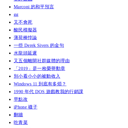
Marconi 的和平預言
gg
又不會死
酸民模擬器
薄荷棒悖論
一些 Derek Sivers 的金句
水龍頭延遲
又五個離開社群媒體的理由
「2019」是一枚榮譽勳章
別小看小小的被動收入
Windows 11 到底有多煩？
1990 年代 DOS 遊戲教我的行銷課
早點改
iPhone 襪子
翻牆
吃青菜