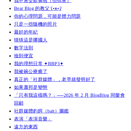
我不會受影響啦（但你會）
Bear Blog 的教父 ʕ•ᴥ•ʔ
你的心理問題，可能是體力問題
只是一些隨機的照片
最好的年紀
猜猜這是哪國人
數字法則
撿到便宜
我的理想日常 ✦BBP3✦
我被碗公療癒了
真正的「社群媒體」，老早就發明好了
如果蕭邦是變態
「只有我這樣嗎？」──2026 年 2 月 BlogBlog 同樂會
回顧
社群媒體釣餌（bait）圖鑑
表演「表演音樂」
遠方的東西