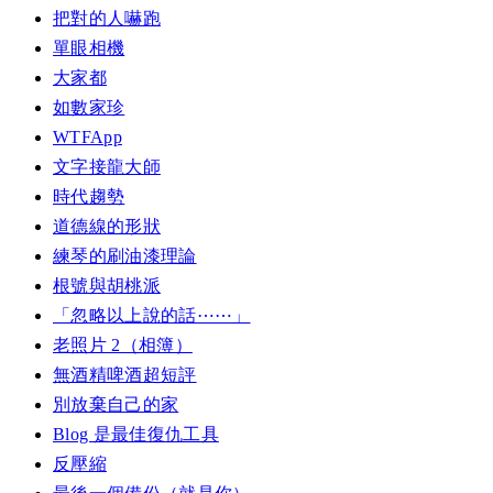
把對的人嚇跑
單眼相機
大家都
如數家珍
WTFApp
文字接龍大師
時代趨勢
道德線的形狀
練琴的刷油漆理論
根號與胡桃派
「忽略以上說的話⋯⋯」
老照片 2（相簿）
無酒精啤酒超短評
別放棄自己的家
Blog 是最佳復仇工具
反壓縮