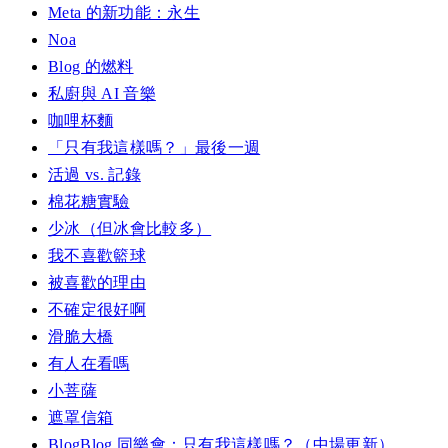
Meta 的新功能：永生
Noa
Blog 的燃料
私廚與 AI 音樂
咖哩杯麵
「只有我這樣嗎？」最後一週
活過 vs. 記錄
棉花糖實驗
少冰（但冰會比較多）
我不喜歡籃球
被喜歡的理由
不確定很好啊
滑脆大橋
有人在看嗎
小菩薩
遮罩信箱
BlogBlog 同樂會：只有我這樣嗎？（中場更新）