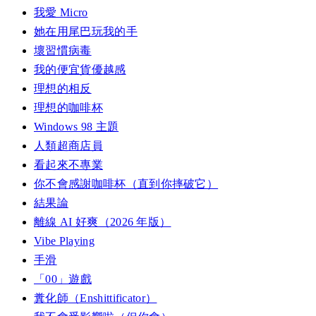
我愛 Micro
她在用尾巴玩我的手
壞習慣病毒
我的便宜貨優越感
理想的相反
理想的咖啡杯
Windows 98 主題
人類超商店員
看起來不專業
你不會感謝咖啡杯（直到你摔破它）
結果論
離線 AI 好爽（2026 年版）
Vibe Playing
手滑
「00」遊戲
糞化師（Enshittificator）