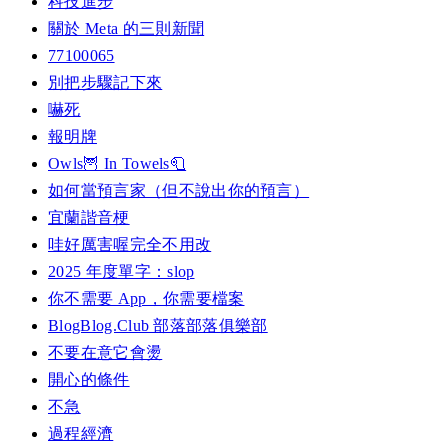
科技進步
關於 Meta 的三則新聞
77100065
別把步驟記下來
嚇死
報明牌
Owls🦉 In Towels🧻
如何當預言家（但不說出你的預言）
宜蘭諧音梗
哇好厲害喔完全不用改
2025 年度單字：slop
你不需要 App，你需要檔案
BlogBlog.Club 部落部落俱樂部
不要在意它會燙
開心的條件
不急
過程經濟