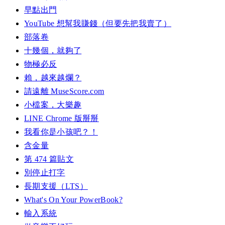
早點出門
YouTube 想幫我賺錢（但要先把我賣了）
部落卷
十幾個，就夠了
物極必反
賴，越來越爛？
請遠離 MuseScore.com
小檔案，大樂趣
LINE Chrome 版掰掰
我看你是小孩吧？！
含金量
第 474 篇貼文
別停止打字
長期支援（LTS）
What's On Your PowerBook?
輸入系統