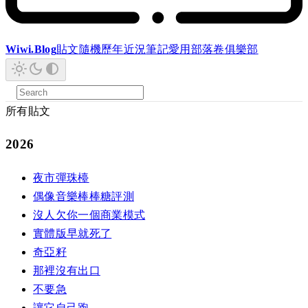
Wiwi.Blog
貼文
隨機
歷年
近況
筆記
愛用
部落卷
俱樂部
所有貼文
2026
夜市彈珠檯
偶像音樂棒棒糖評測
沒人欠你一個商業模式
實體版早就死了
奇亞籽
那裡沒有出口
不要急
讓它自己跑