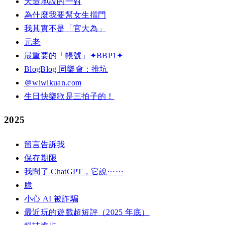
天造地設的一對
為什麼我要幫女生擋門
我其實不是「官大為」
元老
最重要的「帳號」✦BBP1✦
BlogBlog 同樂會：推坑
＠wiwikuan.com
生日快樂歌是三拍子的！
2025
留言告訴我
保存期限
我問了 ChatGPT，它說⋯⋯
脆
小心 AI 被詐騙
最近玩的遊戲超短評（2025 年底）