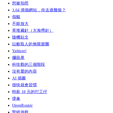
想被拍照
3.64 億個網站，你去過幾個？
假貓
不能放大
草堆藏針（大海撈針）
隨機貼文
以貌取人的無限迴圈
Yahtzee!
爛蘋果
科技觀的三個階段
沒有愛的內容
AI 插圖
很快就會習慣
時薪 18 元的打工仔
撐傘
OpenRouter
聖經遊戲