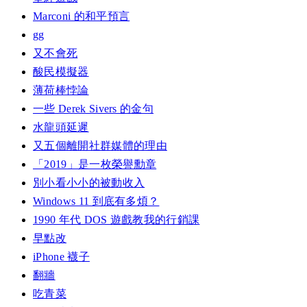
Marconi 的和平預言
gg
又不會死
酸民模擬器
薄荷棒悖論
一些 Derek Sivers 的金句
水龍頭延遲
又五個離開社群媒體的理由
「2019」是一枚榮譽勳章
別小看小小的被動收入
Windows 11 到底有多煩？
1990 年代 DOS 遊戲教我的行銷課
早點改
iPhone 襪子
翻牆
吃青菜