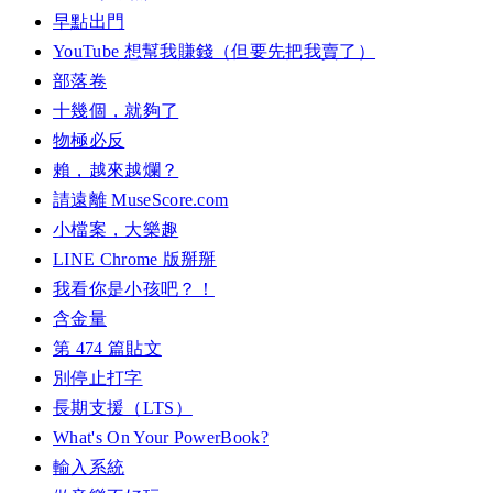
早點出門
YouTube 想幫我賺錢（但要先把我賣了）
部落卷
十幾個，就夠了
物極必反
賴，越來越爛？
請遠離 MuseScore.com
小檔案，大樂趣
LINE Chrome 版掰掰
我看你是小孩吧？！
含金量
第 474 篇貼文
別停止打字
長期支援（LTS）
What's On Your PowerBook?
輸入系統