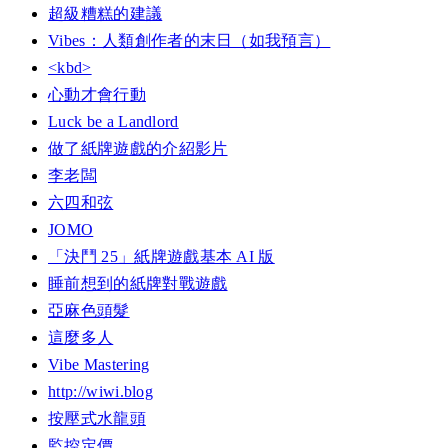
超級糟糕的建議
Vibes：人類創作者的末日（如我預言）
<kbd>
心動才會行動
Luck be a Landlord
做了紙牌遊戲的介紹影片
李老闆
六四和弦
JOMO
「決鬥 25」紙牌遊戲基本 AI 版
睡前想到的紙牌對戰遊戲
亞麻色頭髮
這麼多人
Vibe Mastering
http://wiwi.blog
按壓式水龍頭
監控定價