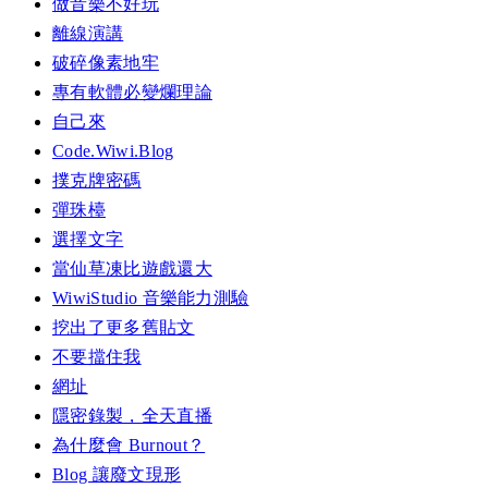
做音樂不好玩
離線演講
破碎像素地牢
專有軟體必變爛理論
自己來
Code.Wiwi.Blog
撲克牌密碼
彈珠檯
選擇文字
當仙草凍比遊戲還大
WiwiStudio 音樂能力測驗
挖出了更多舊貼文
不要擋住我
網址
隱密錄製，全天直播
為什麼會 Burnout？
Blog 讓廢文現形