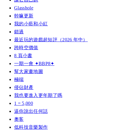
Glasshole
幹嘛更新
我的小藍和小紅
錯過
最近玩的遊戲超短評（2026 年中）
跨時空價值
8 頁小書
一期一會 ✦BBP8✦
幫大家畫地圖
極端
侵佔財產
我也要進入更年期了嗎
1 = 5,000
逼你說出任何話
奧客
低科技音樂製作