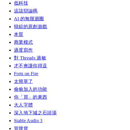
低科技
這該辯論嗎
AI 的無限迴圈
韓綜的原創遊戲
本質
商業模式
過度寫作
對 Threads 過敏
才不會讓你得逞
Frets on Fire
太簡單了
偷偷加入的功能
你「買」的東西
大人字體
深入地下城之石頭湯
Stable Audio 3
冒牌貨