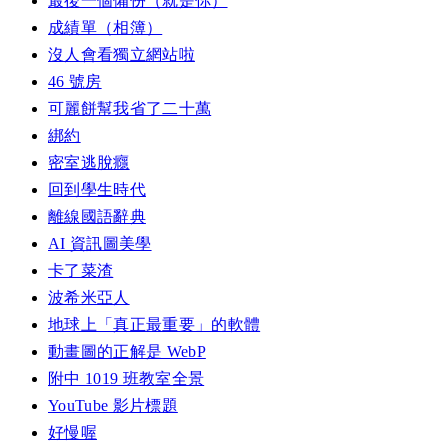
最後一個備份（就是你）
成績單（相簿）
沒人會看獨立網站啦
46 號房
可麗餅幫我省了二十萬
綁約
密室逃脫癮
回到學生時代
離線國語辭典
AI 資訊圖美學
卡了菜渣
波希米亞人
地球上「真正最重要」的軟體
動畫圖的正解是 WebP
附中 1019 班教室全景
YouTube 影片標題
好慢喔