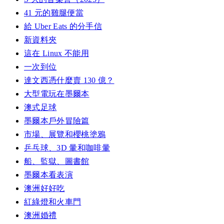
41 元的雞腿便當
給 Uber Eats 的分手信
新資料夾
這在 Linux 不能用
一次到位
達文西憑什麼賣 130 億？
大型電玩在墨爾本
澳式足球
墨爾本戶外冒險篇
市場、展覽和櫻桃塗鴉
乒乓球、3D 暈和咖啡暈
船、監獄、圖書館
墨爾本看表演
澳洲好好吃
紅綠燈和火車門
澳洲婚禮