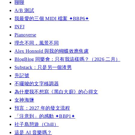
聊聊
A/B 測試
我最愛的三個 MIDI 檔案 ✦BBP6✦
INFJ
Pianoverse
理念不同，風景不同
Alex Honnold 與我的蝴蝶效應焦慮
BlogBlog 同樂會：只有我這樣嗎？（2026 二月）
Substack：只是另一個渣男
升記號
不囉唆的文字移調器
為什麼我不想寫《黑白大廚》的心得文
女神海鹽
預言：2027 年的發文流程
「注意到」的感動 ✦BBP1✦
社子島憩遊（Chill）
這是 AI 音樂嗎？