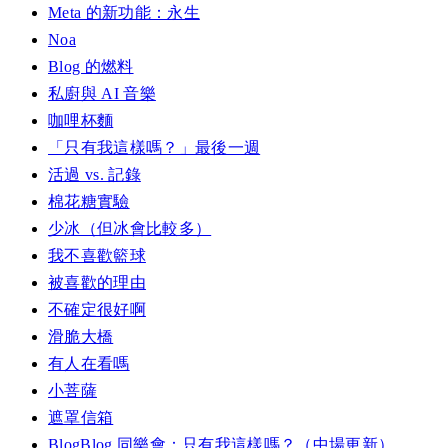
Meta 的新功能：永生
Noa
Blog 的燃料
私廚與 AI 音樂
咖哩杯麵
「只有我這樣嗎？」最後一週
活過 vs. 記錄
棉花糖實驗
少冰（但冰會比較多）
我不喜歡籃球
被喜歡的理由
不確定很好啊
滑脆大橋
有人在看嗎
小菩薩
遮罩信箱
BlogBlog 同樂會：只有我這樣嗎？（中場更新）