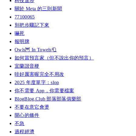
科技進步
關於 Meta 的三則新聞
77100065
別把步驟記下來
嚇死
報明牌
Owls🦉 In Towels🧻
如何當預言家（但不說出你的預言）
宜蘭諧音梗
哇好厲害喔完全不用改
2025 年度單字：slop
你不需要 App，你需要檔案
BlogBlog.Club 部落部落俱樂部
不要在意它會燙
開心的條件
不急
過程經濟