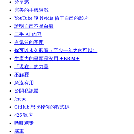
分享慾
完美的手機遊戲
YouTube 說 Nvidia 偷了自己的影片
證明自己不是白痴
二手 AI 內容
有氣質的字距
你可以永久觀看（至少一年之內可以）
生產力的盡頭是沒用 ✦BBP4✦
「現在」的力量
不解釋
急沒有用
公開私訊體
/crepe
GitHub 想吃掉你的程式碼
426 號房
嗎啡糖漿
塞車