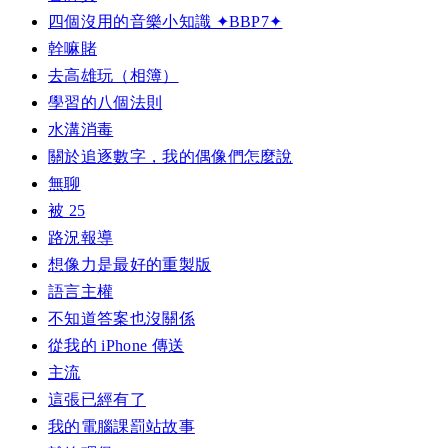
四個沒用的音樂小知識 ✦BBP7✦
幹嘛賭
去高雄玩（相簿）
學習的八個法則
水溝消毒
關於追逐數字，我的偶像們怎麼說
無聊
被 25
路況報導
想像力是最好的重製版
語言主權
不知道答案也沒關係
從我的 iPhone 傳送
主流
這張已經有了
我的電腦課罰站故事