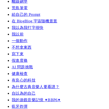
離線碉堡
荒島筆電
給自己的 Prompt
在 BlogBlog 宇宙隨機逛逛
我以為我打字很快
我以前
一個動作
不想拿東西
寫下來
假進度條
AI 問題挑戰
健康檢查
有良心的科技
為什麼古典音樂人要看譜？
自以為的自己
我的遊戲音樂記憶 ✦BBP6✦
藍牙炸彈