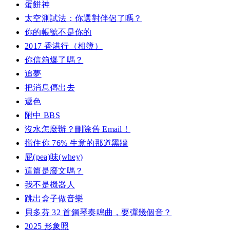
蛋餅神
太空測試法：你選對伴侶了嗎？
你的帳號不是你的
2017 香港行（相簿）
你信箱爆了嗎？
追夢
把消息傳出去
遞色
附中 BBS
沒水怎麼辦？刪除舊 Email！
擋住你 76% 生意的那道黑牆
屁(pea)味(whey)
這篇是廢文嗎？
我不是機器人
跳出盒子做音樂
貝多芬 32 首鋼琴奏鳴曲，要彈幾個音？
2025 形象照