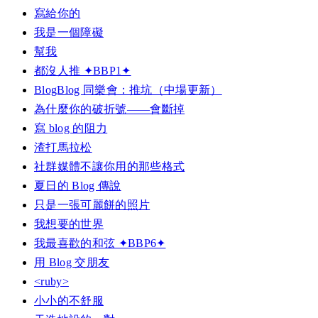
寫給你的
我是一個障礙
幫我
都沒人推 ✦BBP1✦
BlogBlog 同樂會：推坑（中場更新）
為什麼你的破折號——會斷掉
寫 blog 的阻力
渣打馬拉松
社群媒體不讓你用的那些格式
夏日的 Blog 傳說
只是一張可麗餅的照片
我想要的世界
我最喜歡的和弦 ✦BBP6✦
用 Blog 交朋友
<ruby>
小小的不舒服