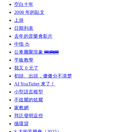
空白十年
2008 年的貼文
上游
日期列表
去年的音樂會影片
中指 🖕
公車團聚現象 🚌🚌🚌
平板教學
我又 0 元了
初頭、出頭，傻傻分不清楚
AI YouTuber 來了！
小型語言模型
不炫耀的炫耀
家教網
拜託發明這些
循環貸
S 大的音樂會（2025）