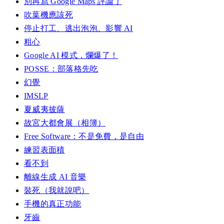
別再寫 Google Maps 評論了
吹葉機應該死
停止打工、逃出泡泡、影響 AI
粗心
Google AI 模式，爛爆了！
POSSE：部落格先吃
幻覺
IMSLP
夏威夷披薩
故宮大都會展（相簿）
Free Software：不是免費，是自由
練習表面積
看不到
離線生成 AI 音樂
裝死（我就說吧）
手機的真正功能
牙齒