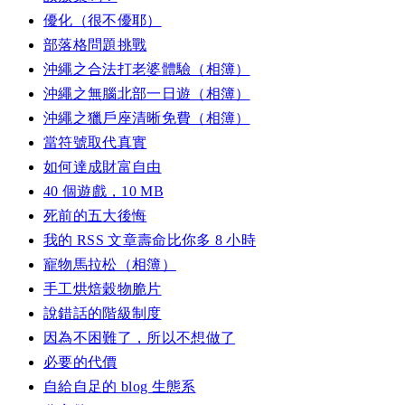
優化（很不優耶）
部落格問題挑戰
沖繩之合法打老婆體驗（相簿）
沖繩之無腦北部一日遊（相簿）
沖繩之獵戶座清晰免費（相簿）
當符號取代真實
如何達成財富自由
40 個遊戲，10 MB
死前的五大後悔
我的 RSS 文章壽命比你多 8 小時
寵物馬拉松（相簿）
手工烘焙穀物脆片
說錯話的階級制度
因為不困難了，所以不想做了
必要的代價
自給自足的 blog 生態系