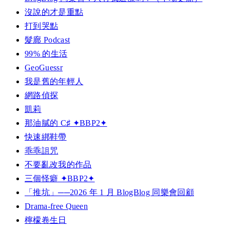
沒說的才是重點
打到哭點
髮廊 Podcast
99% 的生活
GeoGuessr
我是舊的年輕人
網路偵探
凱莉
那油膩的 C♯ ✦BBP2✦
快速綁鞋帶
乖乖詛咒
不要亂改我的作品
三個怪癖 ✦BBP2✦
「推坑」──2026 年 1 月 BlogBlog 同樂會回顧
Drama-free Queen
檸檬卷生日