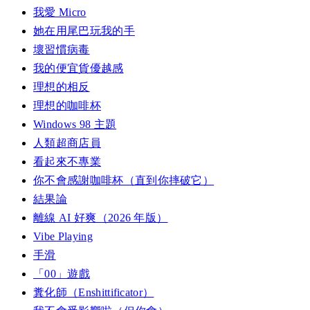
我愛 Micro
她在用尾巴玩我的手
壞習慣病毒
我的便宜貨優越感
理想的相反
理想的咖啡杯
Windows 98 主題
人類超商店員
看起來不專業
你不會感謝咖啡杯（直到你摔破它）
結果論
離線 AI 好爽（2026 年版）
Vibe Playing
手滑
「00」遊戲
糞化師（Enshittificator）