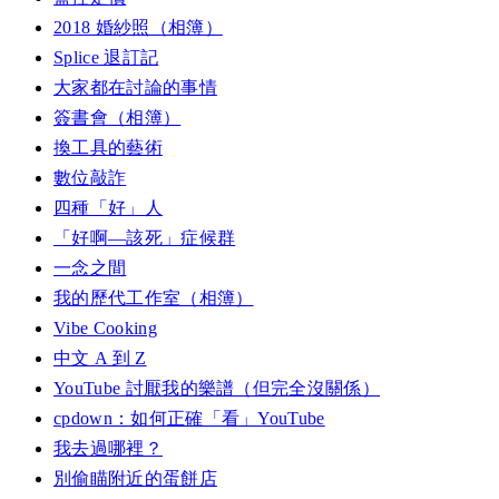
2018 婚紗照（相簿）
Splice 退訂記
大家都在討論的事情
簽書會（相簿）
換工具的藝術
數位敲詐
四種「好」人
「好啊—該死」症候群
一念之間
我的歷代工作室（相簿）
Vibe Cooking
中文 A 到 Z
YouTube 討厭我的樂譜（但完全沒關係）
cpdown：如何正確「看」YouTube
我去過哪裡？
別偷瞄附近的蛋餅店