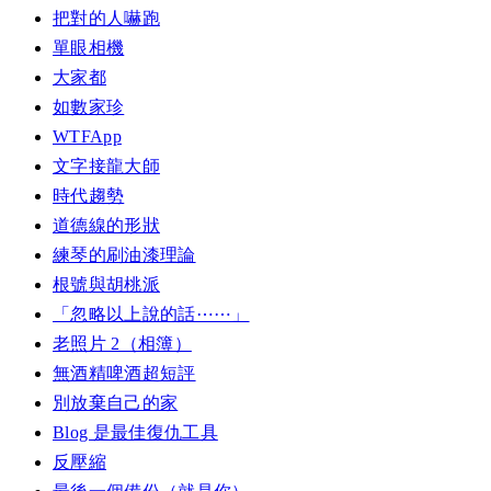
把對的人嚇跑
單眼相機
大家都
如數家珍
WTFApp
文字接龍大師
時代趨勢
道德線的形狀
練琴的刷油漆理論
根號與胡桃派
「忽略以上說的話⋯⋯」
老照片 2（相簿）
無酒精啤酒超短評
別放棄自己的家
Blog 是最佳復仇工具
反壓縮