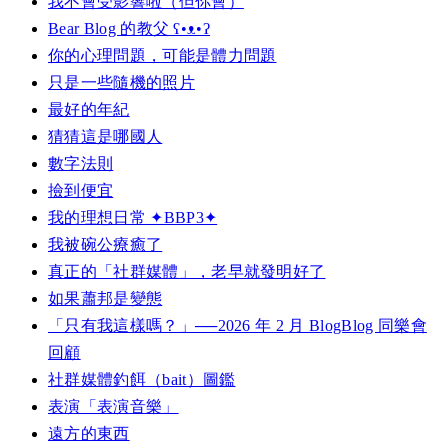
我不會受影響啦（但你會）
Bear Blog 的教父 ʕ•ᴥ•ʔ
你的心理問題，可能是體力問題
只是一些隨機的照片
最好的年紀
猜猜這是哪國人
數字法則
撿到便宜
我的理想日常 ✦BBP3✦
我被碗公療癒了
真正的「社群媒體」，老早就發明好了
如果蕭邦是變態
「只有我這樣嗎？」──2026 年 2 月 BlogBlog 同樂會
回顧
社群媒體釣餌（bait）圖鑑
表演「表演音樂」
遠方的東西