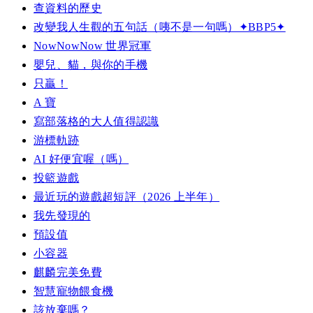
查資料的歷史
改變我人生觀的五句話（咦不是一句嗎）✦BBP5✦
NowNowNow 世界冠軍
嬰兒、貓，與你的手機
只贏！
A 寶
寫部落格的大人值得認識
游標軌跡
AI 好便宜喔（嗎）
投籃遊戲
最近玩的遊戲超短評（2026 上半年）
我先發現的
預設值
小容器
麒麟完美免費
智慧寵物餵食機
該放棄嗎？