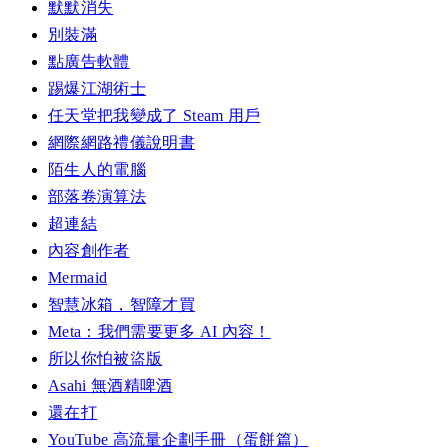
默默消失
別裝滿
點廣告軟體
踢爆江湖術士
任天堂把我變成了 Steam 用戶
網際網路禮儀說明書
陌生人的電腦
部落卷演算法
超連結
內容創作者
Mermaid
智慧冰箱，智障才買
Meta：我們需要更多 AI 內容！
所以你怕被盜版
Asahi 無酒精啤酒
還在打
YouTube 高流量企劃手冊（蛋餅篇）