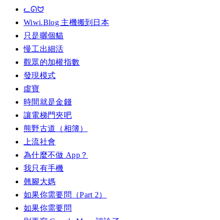
ᓚᘏᗢ
Wiwi.Blog 主機搬到日本
只是曬個貓
慢工出細活
觀眾的加權指數
發現模式
虛寶
時間就是金錢
讓電梯門夾吧
熊野古道（相簿）
上流社會
為什麼不做 App？
我只有手機
翹腳大媽
如果你需要問（Part 2）
如果你需要問