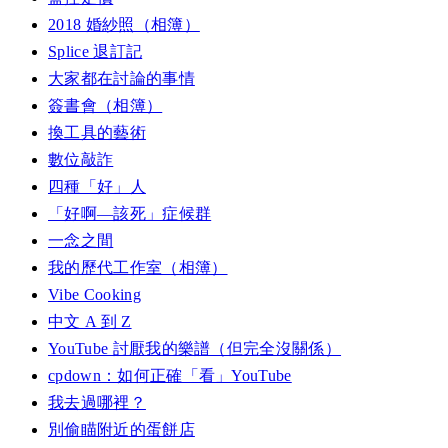
2018 婚紗照（相簿）
Splice 退訂記
大家都在討論的事情
簽書會（相簿）
換工具的藝術
數位敲詐
四種「好」人
「好啊—該死」症候群
一念之間
我的歷代工作室（相簿）
Vibe Cooking
中文 A 到 Z
YouTube 討厭我的樂譜（但完全沒關係）
cpdown：如何正確「看」YouTube
我去過哪裡？
別偷瞄附近的蛋餅店