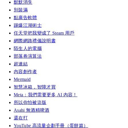
默默消失
別裝滿
點廣告軟體
踢爆江湖術士
任天堂把我變成了 Steam 用戶
網際網路禮儀說明書
陌生人的電腦
部落卷演算法
超連結
內容創作者
Mermaid
智慧冰箱，智障才買
Meta：我們需要更多 AI 內容！
所以你怕被盜版
Asahi 無酒精啤酒
還在打
YouTube 高流量企劃手冊（蛋餅篇）