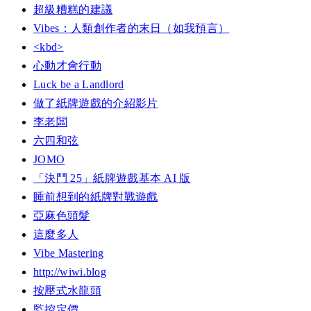
超級糟糕的建議
Vibes：人類創作者的末日（如我預言）
<kbd>
心動才會行動
Luck be a Landlord
做了紙牌遊戲的介紹影片
李老闆
六四和弦
JOMO
「決鬥 25」紙牌遊戲基本 AI 版
睡前想到的紙牌對戰遊戲
亞麻色頭髮
這麼多人
Vibe Mastering
http://wiwi.blog
按壓式水龍頭
監控定價