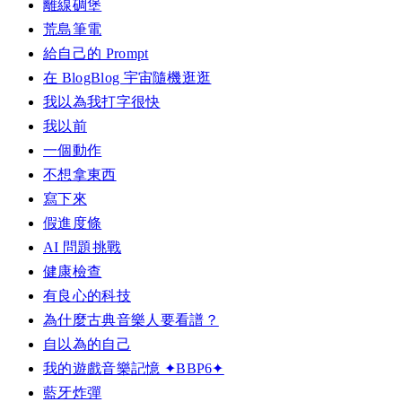
離線碉堡
荒島筆電
給自己的 Prompt
在 BlogBlog 宇宙隨機逛逛
我以為我打字很快
我以前
一個動作
不想拿東西
寫下來
假進度條
AI 問題挑戰
健康檢查
有良心的科技
為什麼古典音樂人要看譜？
自以為的自己
我的遊戲音樂記憶 ✦BBP6✦
藍牙炸彈