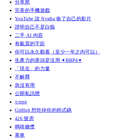
分享慾
完美的手機遊戲
YouTube 說 Nvidia 偷了自己的影片
證明自己不是白痴
二手 AI 內容
有氣質的字距
你可以永久觀看（至少一年之內可以）
生產力的盡頭是沒用 ✦BBP4✦
「現在」的力量
不解釋
急沒有用
公開私訊體
/crepe
GitHub 想吃掉你的程式碼
426 號房
嗎啡糖漿
塞車