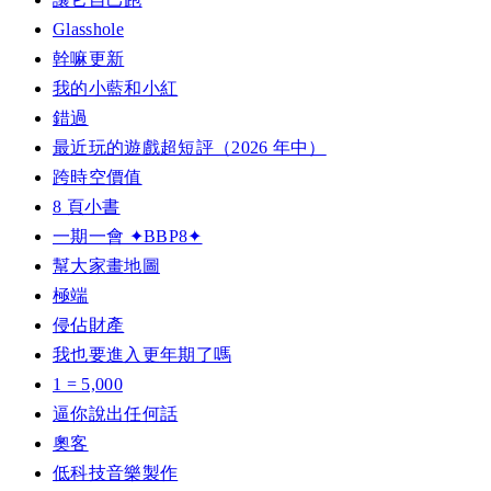
Glasshole
幹嘛更新
我的小藍和小紅
錯過
最近玩的遊戲超短評（2026 年中）
跨時空價值
8 頁小書
一期一會 ✦BBP8✦
幫大家畫地圖
極端
侵佔財產
我也要進入更年期了嗎
1 = 5,000
逼你說出任何話
奧客
低科技音樂製作