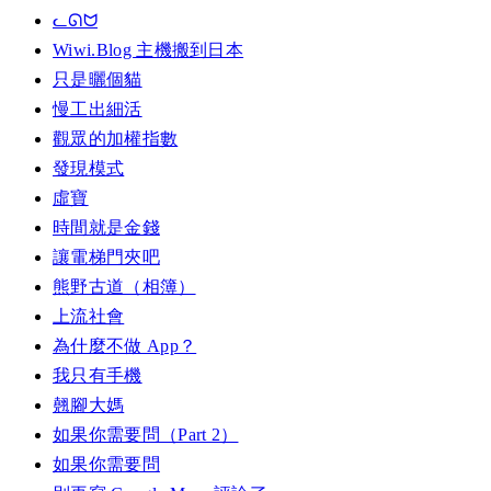
ᓚᘏᗢ
Wiwi.Blog 主機搬到日本
只是曬個貓
慢工出細活
觀眾的加權指數
發現模式
虛寶
時間就是金錢
讓電梯門夾吧
熊野古道（相簿）
上流社會
為什麼不做 App？
我只有手機
翹腳大媽
如果你需要問（Part 2）
如果你需要問