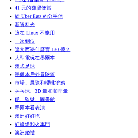
41 元的雞腿便當
給 Uber Eats 的分手信
新資料夾
這在 Linux 不能用
一次到位
達文西憑什麼賣 130 億？
大型電玩在墨爾本
澳式足球
墨爾本戶外冒險篇
市場、展覽和櫻桃塗鴉
乒乓球、3D 暈和咖啡暈
船、監獄、圖書館
墨爾本看表演
澳洲好好吃
紅綠燈和火車門
澳洲婚禮