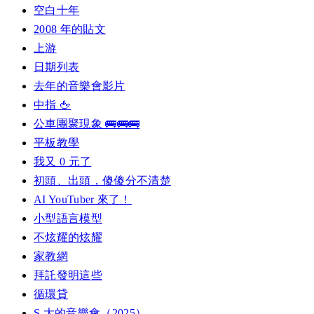
空白十年
2008 年的貼文
上游
日期列表
去年的音樂會影片
中指 🖕
公車團聚現象 🚌🚌🚌
平板教學
我又 0 元了
初頭、出頭，傻傻分不清楚
AI YouTuber 來了！
小型語言模型
不炫耀的炫耀
家教網
拜託發明這些
循環貸
S 大的音樂會（2025）