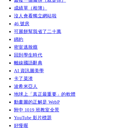
最後一個備份（就是你）
成績單（相簿）
沒人會看獨立網站啦
46 號房
可麗餅幫我省了二十萬
綁約
密室逃脫癮
回到學生時代
離線國語辭典
AI 資訊圖美學
卡了菜渣
波希米亞人
地球上「真正最重要」的軟體
動畫圖的正解是 WebP
附中 1019 班教室全景
YouTube 影片標題
好慢喔