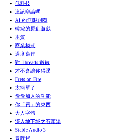
低科技
這該辯論嗎
AI 的無限迴圈
韓綜的原創遊戲
本質
商業模式
過度寫作
對 Threads 過敏
才不會讓你得逞
Frets on Fire
太簡單了
偷偷加入的功能
你「買」的東西
大人字體
深入地下城之石頭湯
Stable Audio 3
冒牌貨