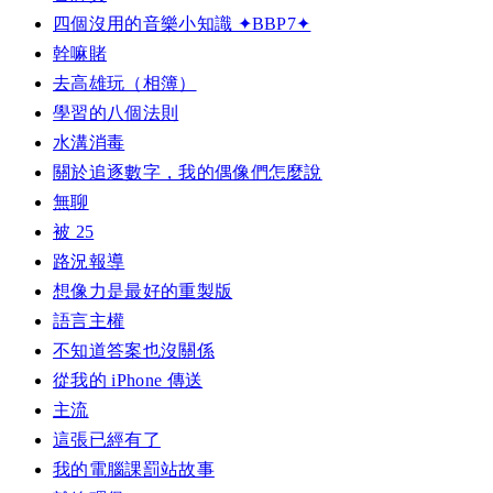
四個沒用的音樂小知識 ✦BBP7✦
幹嘛賭
去高雄玩（相簿）
學習的八個法則
水溝消毒
關於追逐數字，我的偶像們怎麼說
無聊
被 25
路況報導
想像力是最好的重製版
語言主權
不知道答案也沒關係
從我的 iPhone 傳送
主流
這張已經有了
我的電腦課罰站故事