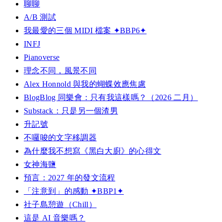
聊聊
A/B 測試
我最愛的三個 MIDI 檔案 ✦BBP6✦
INFJ
Pianoverse
理念不同，風景不同
Alex Honnold 與我的蝴蝶效應焦慮
BlogBlog 同樂會：只有我這樣嗎？（2026 二月）
Substack：只是另一個渣男
升記號
不囉唆的文字移調器
為什麼我不想寫《黑白大廚》的心得文
女神海鹽
預言：2027 年的發文流程
「注意到」的感動 ✦BBP1✦
社子島憩遊（Chill）
這是 AI 音樂嗎？