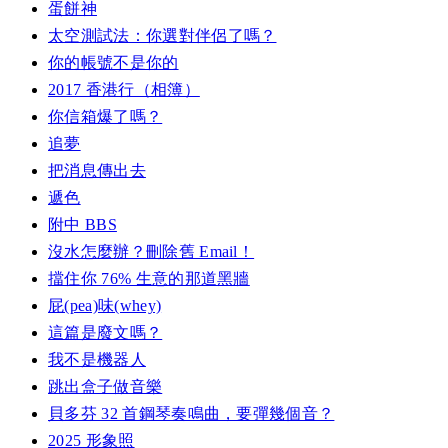
蛋餅神
太空測試法：你選對伴侶了嗎？
你的帳號不是你的
2017 香港行（相簿）
你信箱爆了嗎？
追夢
把消息傳出去
遞色
附中 BBS
沒水怎麼辦？刪除舊 Email！
擋住你 76% 生意的那道黑牆
屁(pea)味(whey)
這篇是廢文嗎？
我不是機器人
跳出盒子做音樂
貝多芬 32 首鋼琴奏鳴曲，要彈幾個音？
2025 形象照