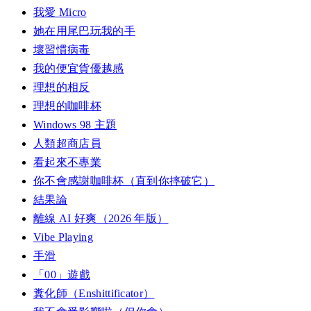
我愛 Micro
她在用尾巴玩我的手
壞習慣病毒
我的便宜貨優越感
理想的相反
理想的咖啡杯
Windows 98 主題
人類超商店員
看起來不專業
你不會感謝咖啡杯（直到你摔破它）
結果論
離線 AI 好爽（2026 年版）
Vibe Playing
手滑
「00」遊戲
糞化師（Enshittificator）