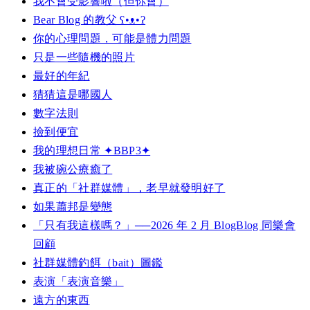
我不會受影響啦（但你會）
Bear Blog 的教父 ʕ•ᴥ•ʔ
你的心理問題，可能是體力問題
只是一些隨機的照片
最好的年紀
猜猜這是哪國人
數字法則
撿到便宜
我的理想日常 ✦BBP3✦
我被碗公療癒了
真正的「社群媒體」，老早就發明好了
如果蕭邦是變態
「只有我這樣嗎？」──2026 年 2 月 BlogBlog 同樂會
回顧
社群媒體釣餌（bait）圖鑑
表演「表演音樂」
遠方的東西