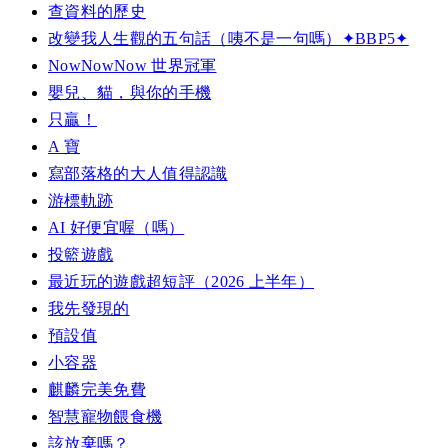
查資料的歷史
改變我人生觀的五句話（咦不是一句嗎）✦BBP5✦
NowNowNow 世界冠軍
嬰兒、貓，與你的手機
只贏！
A 寶
寫部落格的大人值得認識
游標軌跡
AI 好便宜喔（嗎）
投籃遊戲
最近玩的遊戲超短評（2026 上半年）
我先發現的
預設值
小容器
麒麟完美免費
智慧寵物餵食機
該放棄嗎？