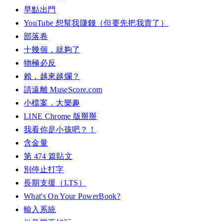
早點出門
YouTube 想幫我賺錢（但要先把我賣了）
部落卷
十幾個，就夠了
物極必反
賴，越來越爛？
請遠離 MuseScore.com
小檔案，大樂趣
LINE Chrome 版掰掰
我看你是小孩吧？！
含金量
第 474 篇貼文
別停止打字
長期支援（LTS）
What's On Your PowerBook?
輸入系統