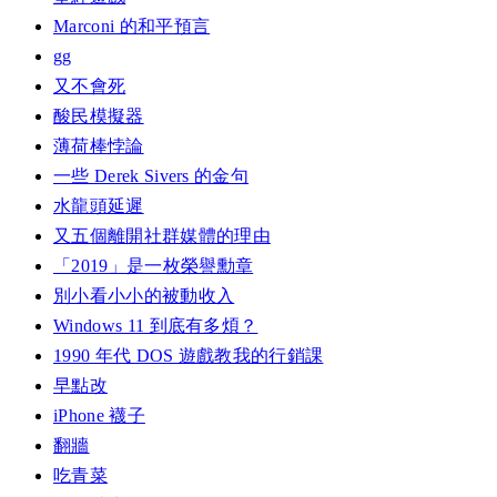
Marconi 的和平預言
gg
又不會死
酸民模擬器
薄荷棒悖論
一些 Derek Sivers 的金句
水龍頭延遲
又五個離開社群媒體的理由
「2019」是一枚榮譽勳章
別小看小小的被動收入
Windows 11 到底有多煩？
1990 年代 DOS 遊戲教我的行銷課
早點改
iPhone 襪子
翻牆
吃青菜