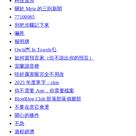
科技進步
關於 Meta 的三則新聞
77100065
別把步驟記下來
嚇死
報明牌
Owls🦉 In Towels🧻
如何當預言家（但不說出你的預言）
宜蘭諧音梗
哇好厲害喔完全不用改
2025 年度單字：slop
你不需要 App，你需要檔案
BlogBlog.Club 部落部落俱樂部
不要在意它會燙
開心的條件
不急
過程經濟