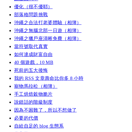
優化（很不優耶）
部落格問題挑戰
沖繩之合法打老婆體驗（相簿）
沖繩之無腦北部一日遊（相簿）
沖繩之獵戶座清晰免費（相簿）
當符號取代真實
如何達成財富自由
40 個遊戲，10 MB
死前的五大後悔
我的 RSS 文章壽命比你多 8 小時
寵物馬拉松（相簿）
手工烘焙穀物脆片
說錯話的階級制度
因為不困難了，所以不想做了
必要的代價
自給自足的 blog 生態系