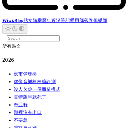
Wiwi.Blog
貼文
隨機
歷年
近況
筆記
愛用
部落卷
俱樂部
所有貼文
2026
夜市彈珠檯
偶像音樂棒棒糖評測
沒人欠你一個商業模式
實體版早就死了
奇亞籽
那裡沒有出口
不要急
讓它自己跑