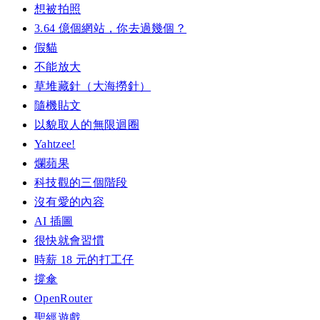
想被拍照
3.64 億個網站，你去過幾個？
假貓
不能放大
草堆藏針（大海撈針）
隨機貼文
以貌取人的無限迴圈
Yahtzee!
爛蘋果
科技觀的三個階段
沒有愛的內容
AI 插圖
很快就會習慣
時薪 18 元的打工仔
撐傘
OpenRouter
聖經遊戲