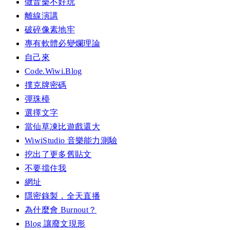
做音樂不好玩
離線演講
破碎像素地牢
專有軟體必變爛理論
自己來
Code.Wiwi.Blog
撲克牌密碼
彈珠檯
選擇文字
當仙草凍比遊戲還大
WiwiStudio 音樂能力測驗
挖出了更多舊貼文
不要擋住我
網址
隱密錄製，全天直播
為什麼會 Burnout？
Blog 讓廢文現形