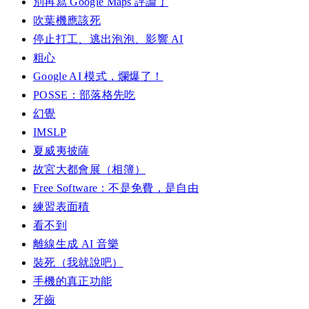
別再寫 Google Maps 評論了
吹葉機應該死
停止打工、逃出泡泡、影響 AI
粗心
Google AI 模式，爛爆了！
POSSE：部落格先吃
幻覺
IMSLP
夏威夷披薩
故宮大都會展（相簿）
Free Software：不是免費，是自由
練習表面積
看不到
離線生成 AI 音樂
裝死（我就說吧）
手機的真正功能
牙齒