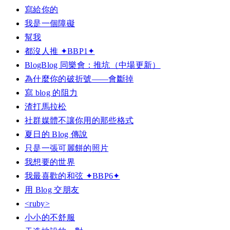
寫給你的
我是一個障礙
幫我
都沒人推 ✦BBP1✦
BlogBlog 同樂會：推坑（中場更新）
為什麼你的破折號——會斷掉
寫 blog 的阻力
渣打馬拉松
社群媒體不讓你用的那些格式
夏日的 Blog 傳說
只是一張可麗餅的照片
我想要的世界
我最喜歡的和弦 ✦BBP6✦
用 Blog 交朋友
<ruby>
小小的不舒服