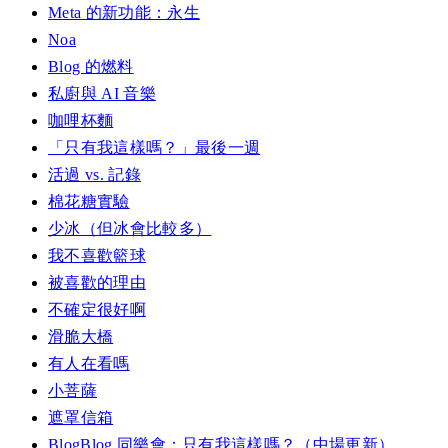
Meta 的新功能：永生
Noa
Blog 的燃料
私廚與 AI 音樂
咖哩杯麵
「只有我這樣嗎？」最後一週
活過 vs. 記錄
棉花糖實驗
少冰（但冰會比較多）
我不喜歡籃球
被喜歡的理由
不確定很好啊
滑脆大橋
有人在看嗎
小菩薩
遮罩信箱
BlogBlog 同樂會：只有我這樣嗎？（中場更新）