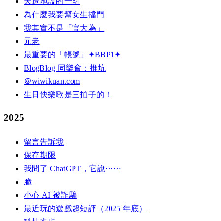
天造地設的一對
為什麼我要幫女生擋門
我其實不是「官大為」
元老
最重要的「帳號」✦BBP1✦
BlogBlog 同樂會：推坑
＠wiwikuan.com
生日快樂歌是三拍子的！
2025
留言告訴我
保存期限
我問了 ChatGPT，它說⋯⋯
脆
小心 AI 被詐騙
最近玩的遊戲超短評（2025 年底）