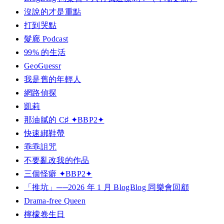
沒說的才是重點
打到哭點
髮廊 Podcast
99% 的生活
GeoGuessr
我是舊的年輕人
網路偵探
凱莉
那油膩的 C♯ ✦BBP2✦
快速綁鞋帶
乖乖詛咒
不要亂改我的作品
三個怪癖 ✦BBP2✦
「推坑」──2026 年 1 月 BlogBlog 同樂會回顧
Drama-free Queen
檸檬卷生日