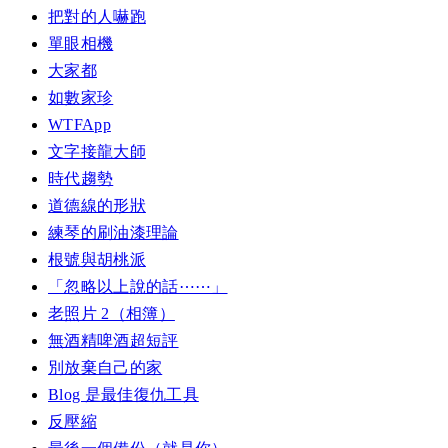
把對的人嚇跑
單眼相機
大家都
如數家珍
WTFApp
文字接龍大師
時代趨勢
道德線的形狀
練琴的刷油漆理論
根號與胡桃派
「忽略以上說的話⋯⋯」
老照片 2（相簿）
無酒精啤酒超短評
別放棄自己的家
Blog 是最佳復仇工具
反壓縮