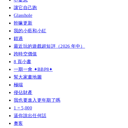
讓它自己跑
Glasshole
幹嘛更新
我的小藍和小紅
錯過
最近玩的遊戲超短評（2026 年中）
跨時空價值
8 頁小書
一期一會 ✦BBP8✦
幫大家畫地圖
極端
侵佔財產
我也要進入更年期了嗎
1 = 5,000
逼你說出任何話
奧客