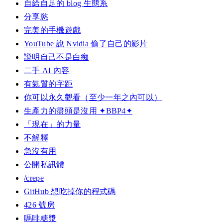
自給自足的 blog 生態系
分享慾
完美的手機遊戲
YouTube 說 Nvidia 偷了自己的影片
證明自己不是白痴
二手 AI 內容
有氣質的字距
你可以永久觀看（至少一年之內可以）
生產力的盡頭是沒用 ✦BBP4✦
「現在」的力量
不解釋
急沒有用
公開私訊體
/crepe
GitHub 想吃掉你的程式碼
426 號房
嗎啡糖漿