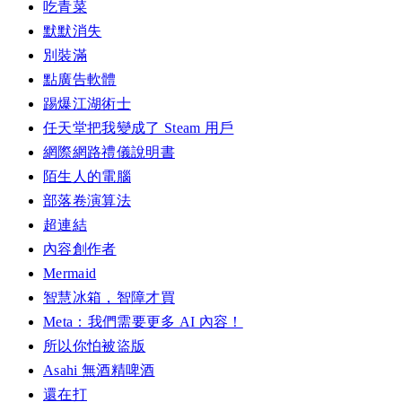
吃青菜
默默消失
別裝滿
點廣告軟體
踢爆江湖術士
任天堂把我變成了 Steam 用戶
網際網路禮儀說明書
陌生人的電腦
部落卷演算法
超連結
內容創作者
Mermaid
智慧冰箱，智障才買
Meta：我們需要更多 AI 內容！
所以你怕被盜版
Asahi 無酒精啤酒
還在打