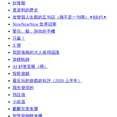
好慢喔
查資料的歷史
改變我人生觀的五句話（咦不是一句嗎）✦BBP5✦
NowNowNow 世界冠軍
嬰兒、貓，與你的手機
只贏！
A 寶
寫部落格的大人值得認識
游標軌跡
AI 好便宜喔（嗎）
投籃遊戲
最近玩的遊戲超短評（2026 上半年）
我先發現的
預設值
小容器
麒麟完美免費
智慧寵物餵食機