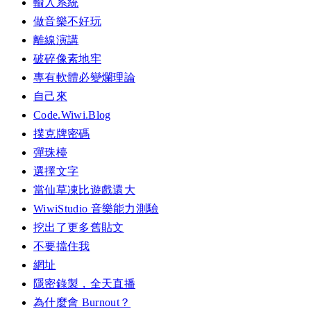
輸入系統
做音樂不好玩
離線演講
破碎像素地牢
專有軟體必變爛理論
自己來
Code.Wiwi.Blog
撲克牌密碼
彈珠檯
選擇文字
當仙草凍比遊戲還大
WiwiStudio 音樂能力測驗
挖出了更多舊貼文
不要擋住我
網址
隱密錄製，全天直播
為什麼會 Burnout？