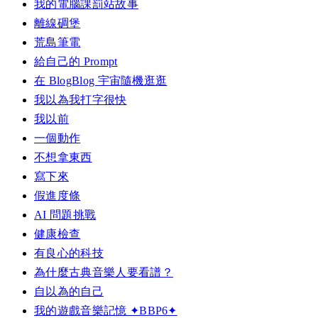
我的電腦課罰站故事
離線碉堡
荒島筆電
給自己的 Prompt
在 BlogBlog 宇宙隨機逛逛
我以為我打字很快
我以前
一個動作
不想拿東西
寫下來
假進度條
AI 問題挑戰
健康檢查
有良心的科技
為什麼古典音樂人要看譜？
自以為的自己
我的遊戲音樂記憶 ✦BBP6✦