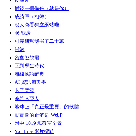
反壓縮
最後一個備份（就是你）
成績單（相簿）
沒人會看獨立網站啦
46 號房
可麗餅幫我省了二十萬
綁約
密室逃脫癮
回到學生時代
離線國語辭典
AI 資訊圖美學
卡了菜渣
波希米亞人
地球上「真正最重要」的軟體
動畫圖的正解是 WebP
附中 1019 班教室全景
YouTube 影片標題