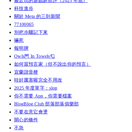
最近玩的遊戲超短評（2025 年底）
科技進步
關於 Meta 的三則新聞
77100065
別把步驟記下來
嚇死
報明牌
Owls🦉 In Towels🧻
如何當預言家（但不說出你的預言）
宜蘭諧音梗
哇好厲害喔完全不用改
2025 年度單字：slop
你不需要 App，你需要檔案
BlogBlog.Club 部落部落俱樂部
不要在意它會燙
開心的條件
不急