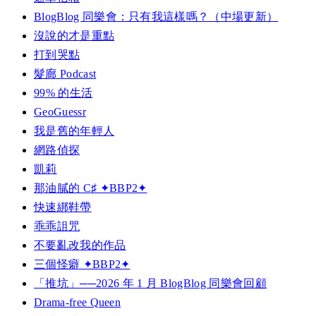
BlogBlog 同樂會：只有我這樣嗎？（中場更新）
沒說的才是重點
打到哭點
髮廊 Podcast
99% 的生活
GeoGuessr
我是舊的年輕人
網路偵探
凱莉
那油膩的 C♯ ✦BBP2✦
快速綁鞋帶
乖乖詛咒
不要亂改我的作品
三個怪癖 ✦BBP2✦
「推坑」──2026 年 1 月 BlogBlog 同樂會回顧
Drama-free Queen