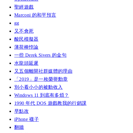
聖經遊戲
Marconi 的和平預言
gg
又不會死
酸民模擬器
薄荷棒悖論
一些 Derek Sivers 的金句
水龍頭延遲
又五個離開社群媒體的理由
「2019」是一枚榮譽勳章
別小看小小的被動收入
Windows 11 到底有多煩？
1990 年代 DOS 遊戲教我的行銷課
早點改
iPhone 襪子
翻牆