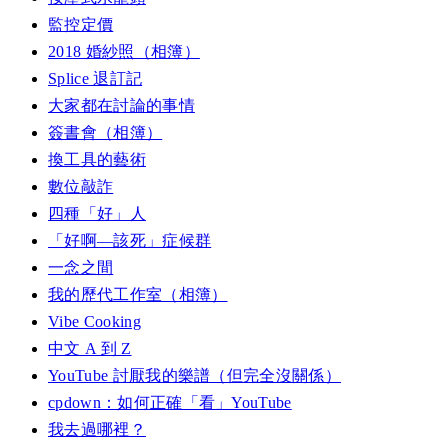
監控定價
2018 婚紗照（相簿）
Splice 退訂記
大家都在討論的事情
簽書會（相簿）
換工具的藝術
數位敲詐
四種「好」人
「好啊—該死」症候群
一念之間
我的歷代工作室（相簿）
Vibe Cooking
中文 A 到 Z
YouTube 討厭我的樂譜（但完全沒關係）
cpdown：如何正確「看」YouTube
我去過哪裡？