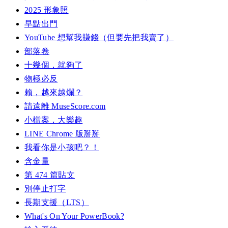
2025 形象照
早點出門
YouTube 想幫我賺錢（但要先把我賣了）
部落卷
十幾個，就夠了
物極必反
賴，越來越爛？
請遠離 MuseScore.com
小檔案，大樂趣
LINE Chrome 版掰掰
我看你是小孩吧？！
含金量
第 474 篇貼文
別停止打字
長期支援（LTS）
What's On Your PowerBook?