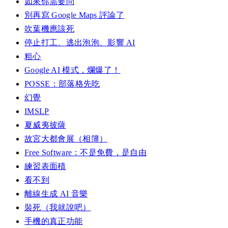
如果你需要問
別再寫 Google Maps 評論了
吹葉機應該死
停止打工、逃出泡泡、影響 AI
粗心
Google AI 模式，爛爆了！
POSSE：部落格先吃
幻覺
IMSLP
夏威夷披薩
故宮大都會展（相簿）
Free Software：不是免費，是自由
練習表面積
看不到
離線生成 AI 音樂
裝死（我就說吧）
手機的真正功能