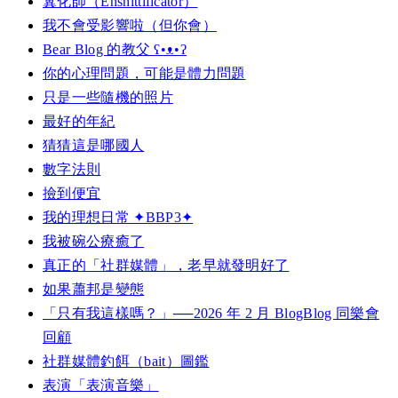
糞化師（Enshittificator）
我不會受影響啦（但你會）
Bear Blog 的教父 ʕ•ᴥ•ʔ
你的心理問題，可能是體力問題
只是一些隨機的照片
最好的年紀
猜猜這是哪國人
數字法則
撿到便宜
我的理想日常 ✦BBP3✦
我被碗公療癒了
真正的「社群媒體」，老早就發明好了
如果蕭邦是變態
「只有我這樣嗎？」──2026 年 2 月 BlogBlog 同樂會
回顧
社群媒體釣餌（bait）圖鑑
表演「表演音樂」