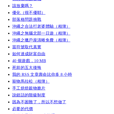
該放棄嗎？
優化（很不優耶）
部落格問題挑戰
沖繩之合法打老婆體驗（相簿）
沖繩之無腦北部一日遊（相簿）
沖繩之獵戶座清晰免費（相簿）
當符號取代真實
如何達成財富自由
40 個遊戲，10 MB
死前的五大後悔
我的 RSS 文章壽命比你多 8 小時
寵物馬拉松（相簿）
手工烘焙穀物脆片
說錯話的階級制度
因為不困難了，所以不想做了
必要的代價