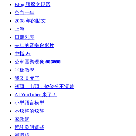
Blog 讓廢文現形
空白十年
2008 年的貼文
上游
日期列表
去年的音樂會影片
中指 🖕
公車團聚現象 🚌🚌🚌
平板教學
我又 0 元了
初頭、出頭，傻傻分不清楚
AI YouTuber 來了！
小型語言模型
不炫耀的炫耀
家教網
拜託發明這些
循環貸