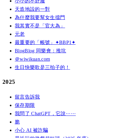
小小的不舒服
天造地設的一對
為什麼我要幫女生擋門
我其實不是「官大為」
元老
最重要的「帳號」✦BBP1✦
BlogBlog 同樂會：推坑
＠wiwikuan.com
生日快樂歌是三拍子的！
2025
留言告訴我
保存期限
我問了 ChatGPT，它說⋯⋯
脆
小心 AI 被詐騙