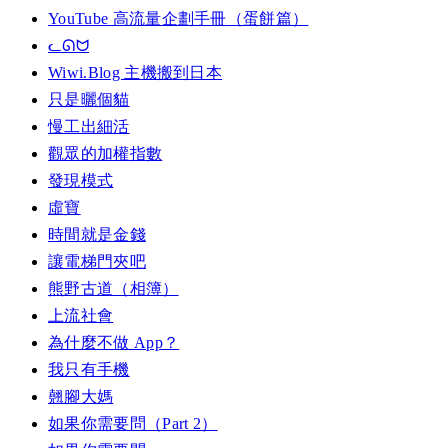
YouTube 高流量企劃手冊（蛋餅篇）
ᓚᘏᗢ
Wiwi.Blog 主機搬到日本
只是曬個貓
慢工出細活
觀眾的加權指數
發現模式
虛寶
時間就是金錢
讓電梯門夾吧
熊野古道（相簿）
上流社會
為什麼不做 App？
我只有手機
翹腳大媽
如果你需要問（Part 2）