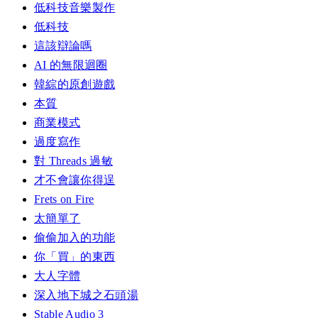
低科技音樂製作
低科技
這該辯論嗎
AI 的無限迴圈
韓綜的原創遊戲
本質
商業模式
過度寫作
對 Threads 過敏
才不會讓你得逞
Frets on Fire
太簡單了
偷偷加入的功能
你「買」的東西
大人字體
深入地下城之石頭湯
Stable Audio 3