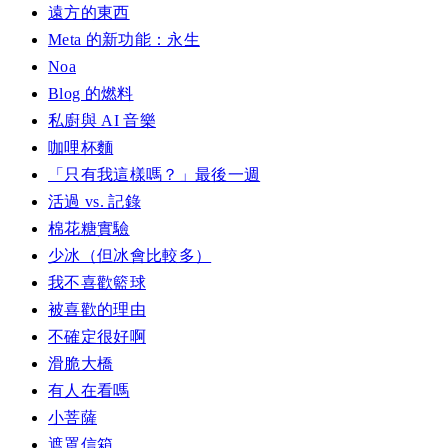
遠方的東西
Meta 的新功能：永生
Noa
Blog 的燃料
私廚與 AI 音樂
咖哩杯麵
「只有我這樣嗎？」最後一週
活過 vs. 記錄
棉花糖實驗
少冰（但冰會比較多）
我不喜歡籃球
被喜歡的理由
不確定很好啊
滑脆大橋
有人在看嗎
小菩薩
遮罩信箱