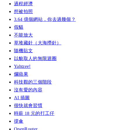
過程經濟
想被拍照
3.64 億個網站，你去過幾個？
假貓
不能放大
草堆藏針（大海撈針）
隨機貼文
以貌取人的無限迴圈
Yahtzee!
爛蘋果
科技觀的三個階段
沒有愛的內容
AI 插圖
很快就會習慣
時薪 18 元的打工仔
撐傘
OpenRouter