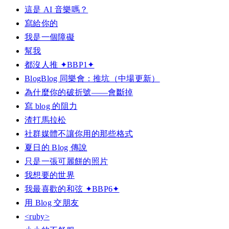
這是 AI 音樂嗎？
寫給你的
我是一個障礙
幫我
都沒人推 ✦BBP1✦
BlogBlog 同樂會：推坑（中場更新）
為什麼你的破折號——會斷掉
寫 blog 的阻力
渣打馬拉松
社群媒體不讓你用的那些格式
夏日的 Blog 傳說
只是一張可麗餅的照片
我想要的世界
我最喜歡的和弦 ✦BBP6✦
用 Blog 交朋友
<ruby>