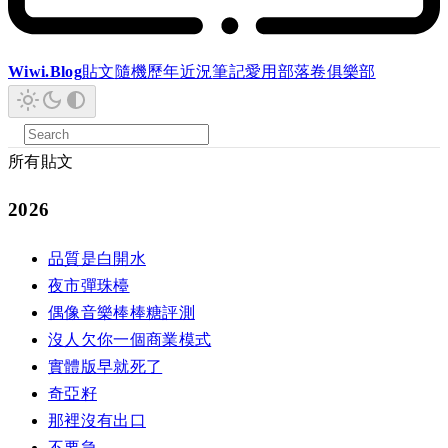
Wiwi.Blog
貼文
隨機
歷年
近況
筆記
愛用
部落卷
俱樂部
所有貼文
2026
品質是白開水
夜市彈珠檯
偶像音樂棒棒糖評測
沒人欠你一個商業模式
實體版早就死了
奇亞籽
那裡沒有出口
不要急