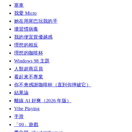
塞車
我愛 Micro
她在用尾巴玩我的手
壞習慣病毒
我的便宜貨優越感
理想的相反
理想的咖啡杯
Windows 98 主題
人類超商店員
看起來不專業
你不會感謝咖啡杯（直到你摔破它）
結果論
離線 AI 好爽（2026 年版）
Vibe Playing
手滑
「00」遊戲