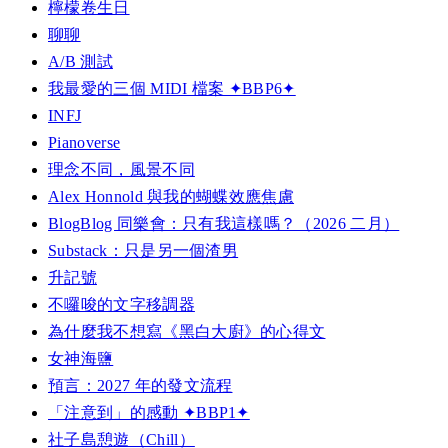
檸檬卷生日
聊聊
A/B 測試
我最愛的三個 MIDI 檔案 ✦BBP6✦
INFJ
Pianoverse
理念不同，風景不同
Alex Honnold 與我的蝴蝶效應焦慮
BlogBlog 同樂會：只有我這樣嗎？（2026 二月）
Substack：只是另一個渣男
升記號
不囉唆的文字移調器
為什麼我不想寫《黑白大廚》的心得文
女神海鹽
預言：2027 年的發文流程
「注意到」的感動 ✦BBP1✦
社子島憩遊（Chill）