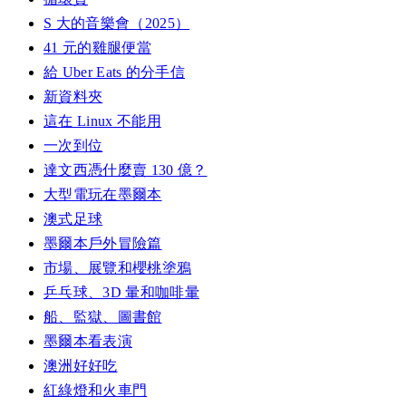
S 大的音樂會（2025）
41 元的雞腿便當
給 Uber Eats 的分手信
新資料夾
這在 Linux 不能用
一次到位
達文西憑什麼賣 130 億？
大型電玩在墨爾本
澳式足球
墨爾本戶外冒險篇
市場、展覽和櫻桃塗鴉
乒乓球、3D 暈和咖啡暈
船、監獄、圖書館
墨爾本看表演
澳洲好好吃
紅綠燈和火車門