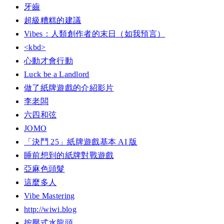
牙齒
超級糟糕的建議
Vibes：人類創作者的末日（如我預言）
<kbd>
心動才會行動
Luck be a Landlord
做了紙牌遊戲的介紹影片
李老闆
六四和弦
JOMO
「決鬥 25」紙牌遊戲基本 AI 版
睡前想到的紙牌對戰遊戲
亞麻色頭髮
這麼多人
Vibe Mastering
http://wiwi.blog
按壓式水龍頭