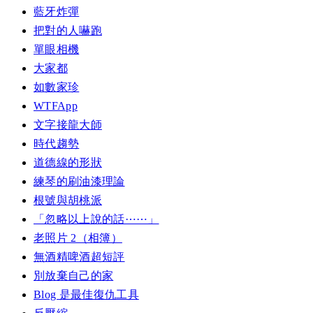
藍牙炸彈
把對的人嚇跑
單眼相機
大家都
如數家珍
WTFApp
文字接龍大師
時代趨勢
道德線的形狀
練琴的刷油漆理論
根號與胡桃派
「忽略以上說的話⋯⋯」
老照片 2（相簿）
無酒精啤酒超短評
別放棄自己的家
Blog 是最佳復仇工具