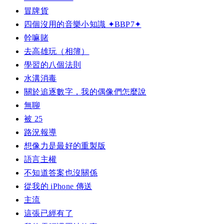
冒牌貨
四個沒用的音樂小知識 ✦BBP7✦
幹嘛賭
去高雄玩（相簿）
學習的八個法則
水溝消毒
關於追逐數字，我的偶像們怎麼說
無聊
被 25
路況報導
想像力是最好的重製版
語言主權
不知道答案也沒關係
從我的 iPhone 傳送
主流
這張已經有了