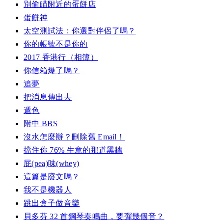
別偷瞄附近的蛋餅店
蛋餅神
太空測試法：你選對伴侶了嗎？
你的帳號不是你的
2017 香港行（相簿）
你信箱爆了嗎？
追夢
把消息傳出去
遞色
附中 BBS
沒水怎麼辦？刪除舊 Email！
擋住你 76% 生意的那道黑牆
屁(pea)味(whey)
這篇是廢文嗎？
我不是機器人
跳出盒子做音樂
貝多芬 32 首鋼琴奏鳴曲，要彈幾個音？