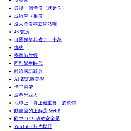
反壓縮
最後一個備份（就是你）
成績單（相簿）
沒人會看獨立網站啦
46 號房
可麗餅幫我省了二十萬
綁約
密室逃脫癮
回到學生時代
離線國語辭典
AI 資訊圖美學
卡了菜渣
波希米亞人
地球上「真正最重要」的軟體
動畫圖的正解是 WebP
附中 1019 班教室全景
YouTube 影片標題