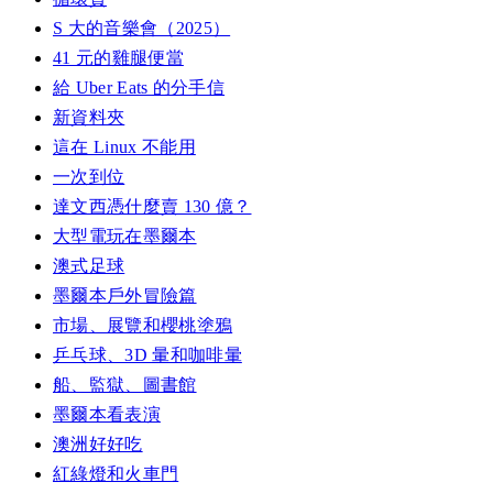
S 大的音樂會（2025）
41 元的雞腿便當
給 Uber Eats 的分手信
新資料夾
這在 Linux 不能用
一次到位
達文西憑什麼賣 130 億？
大型電玩在墨爾本
澳式足球
墨爾本戶外冒險篇
市場、展覽和櫻桃塗鴉
乒乓球、3D 暈和咖啡暈
船、監獄、圖書館
墨爾本看表演
澳洲好好吃
紅綠燈和火車門