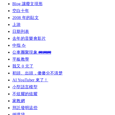
Blog 讓廢文現形
空白十年
2008 年的貼文
上游
日期列表
去年的音樂會影片
中指 🖕
公車團聚現象 🚌🚌🚌
平板教學
我又 0 元了
初頭、出頭，傻傻分不清楚
AI YouTuber 來了！
小型語言模型
不炫耀的炫耀
家教網
拜託發明這些
循環貸