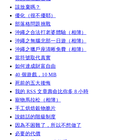
該放棄嗎？
優化（很不優耶）
部落格問題挑戰
沖繩之合法打老婆體驗（相簿）
沖繩之無腦北部一日遊（相簿）
沖繩之獵戶座清晰免費（相簿）
當符號取代真實
如何達成財富自由
40 個遊戲，10 MB
死前的五大後悔
我的 RSS 文章壽命比你多 8 小時
寵物馬拉松（相簿）
手工烘焙穀物脆片
說錯話的階級制度
因為不困難了，所以不想做了
必要的代價