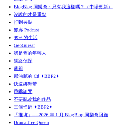
BlogBlog 同樂會：只有我這樣嗎？（中場更新）
沒說的才是重點
打到哭點
髮廊 Podcast
99% 的生活
GeoGuessr
我是舊的年輕人
網路偵探
凱莉
那油膩的 C♯ ✦BBP2✦
快速綁鞋帶
乖乖詛咒
不要亂改我的作品
三個怪癖 ✦BBP2✦
「推坑」──2026 年 1 月 BlogBlog 同樂會回顧
Drama-free Queen