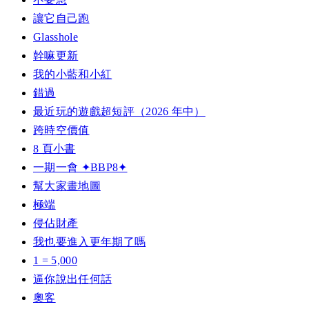
讓它自己跑
Glasshole
幹嘛更新
我的小藍和小紅
錯過
最近玩的遊戲超短評（2026 年中）
跨時空價值
8 頁小書
一期一會 ✦BBP8✦
幫大家畫地圖
極端
侵佔財產
我也要進入更年期了嗎
1 = 5,000
逼你說出任何話
奧客