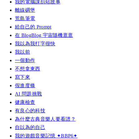
我的電腦課罰站故事
離線碉堡
荒島筆電
給自己的 Prompt
在 BlogBlog 宇宙隨機逛逛
我以為我打字很快
我以前
一個動作
不想拿東西
寫下來
假進度條
AI 問題挑戰
健康檢查
有良心的科技
為什麼古典音樂人要看譜？
自以為的自己
我的遊戲音樂記憶 ✦BBP6✦