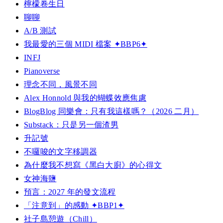
檸檬卷生日
聊聊
A/B 測試
我最愛的三個 MIDI 檔案 ✦BBP6✦
INFJ
Pianoverse
理念不同，風景不同
Alex Honnold 與我的蝴蝶效應焦慮
BlogBlog 同樂會：只有我這樣嗎？（2026 二月）
Substack：只是另一個渣男
升記號
不囉唆的文字移調器
為什麼我不想寫《黑白大廚》的心得文
女神海鹽
預言：2027 年的發文流程
「注意到」的感動 ✦BBP1✦
社子島憩遊（Chill）