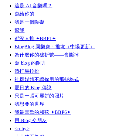
這是 AI 音樂嗎？
寫給你的
我是一個障礙
幫我
都沒人推 ✦BBP1✦
BlogBlog 同樂會：推坑（中場更新）
為什麼你的破折號——會斷掉
寫 blog 的阻力
渣打馬拉松
社群媒體不讓你用的那些格式
夏日的 Blog 傳說
只是一張可麗餅的照片
我想要的世界
我最喜歡的和弦 ✦BBP6✦
用 Blog 交朋友
<ruby>