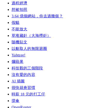
過程經濟
想被拍照
3.64 億個網站，你去過幾個？
假貓
不能放大
草堆藏針（大海撈針）
隨機貼文
以貌取人的無限迴圈
Yahtzee!
爛蘋果
科技觀的三個階段
沒有愛的內容
AI 插圖
很快就會習慣
時薪 18 元的打工仔
撐傘
OpenRouter