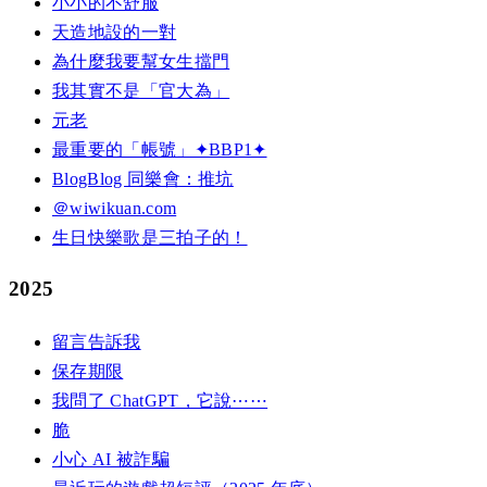
小小的不舒服
天造地設的一對
為什麼我要幫女生擋門
我其實不是「官大為」
元老
最重要的「帳號」✦BBP1✦
BlogBlog 同樂會：推坑
＠wiwikuan.com
生日快樂歌是三拍子的！
2025
留言告訴我
保存期限
我問了 ChatGPT，它說⋯⋯
脆
小心 AI 被詐騙