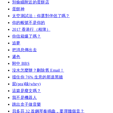
別偷瞄附近的蛋餅店
蛋餅神
太空測試法：你選對伴侶了嗎？
你的帳號不是你的
2017 香港行（相簿）
你信箱爆了嗎？
追夢
把消息傳出去
遞色
附中 BBS
沒水怎麼辦？刪除舊 Email！
擋住你 76% 生意的那道黑牆
屁(pea)味(whey)
這篇是廢文嗎？
我不是機器人
跳出盒子做音樂
貝多芬 32 首鋼琴奏鳴曲，要彈幾個音？