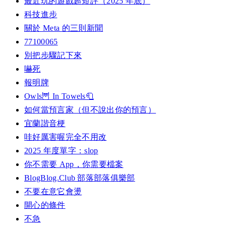
最近玩的遊戲超短評（2025 年底）
科技進步
關於 Meta 的三則新聞
77100065
別把步驟記下來
嚇死
報明牌
Owls🦉 In Towels🧻
如何當預言家（但不說出你的預言）
宜蘭諧音梗
哇好厲害喔完全不用改
2025 年度單字：slop
你不需要 App，你需要檔案
BlogBlog.Club 部落部落俱樂部
不要在意它會燙
開心的條件
不急