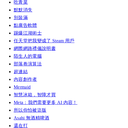
吃青菜
默默消失
別裝滿
點廣告軟體
踢爆江湖術士
任天堂把我變成了 Steam 用戶
網際網路禮儀說明書
陌生人的電腦
部落卷演算法
超連結
內容創作者
Mermaid
智慧冰箱，智障才買
Meta：我們需要更多 AI 內容！
所以你怕被盜版
Asahi 無酒精啤酒
還在打