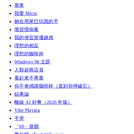
塞車
我愛 Micro
她在用尾巴玩我的手
壞習慣病毒
我的便宜貨優越感
理想的相反
理想的咖啡杯
Windows 98 主題
人類超商店員
看起來不專業
你不會感謝咖啡杯（直到你摔破它）
結果論
離線 AI 好爽（2026 年版）
Vibe Playing
手滑
「00」遊戲