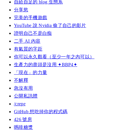
自給自足的 blog 生態系
分享慾
完美的手機遊戲
YouTube 說 Nvidia 偷了自己的影片
證明自己不是白痴
二手 AI 內容
有氣質的字距
你可以永久觀看（至少一年之內可以）
生產力的盡頭是沒用 ✦BBP4✦
「現在」的力量
不解釋
急沒有用
公開私訊體
/crepe
GitHub 想吃掉你的程式碼
426 號房
嗎啡糖漿