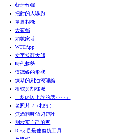
藍牙炸彈
把對的人嚇跑
單眼相機
大家都
如數家珍
WTFApp
文字接龍大師
時代趨勢
道德線的形狀
練琴的刷油漆理論
根號與胡桃派
「忽略以上說的話⋯⋯」
老照片 2（相簿）
無酒精啤酒超短評
別放棄自己的家
Blog 是最佳復仇工具