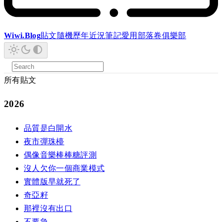
Wiwi.Blog
貼文
隨機
歷年
近況
筆記
愛用
部落卷
俱樂部
所有貼文
2026
品質是白開水
夜市彈珠檯
偶像音樂棒棒糖評測
沒人欠你一個商業模式
實體版早就死了
奇亞籽
那裡沒有出口
不要急