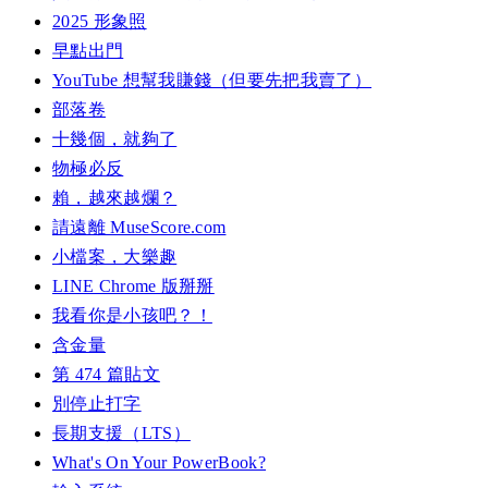
2025 形象照
早點出門
YouTube 想幫我賺錢（但要先把我賣了）
部落卷
十幾個，就夠了
物極必反
賴，越來越爛？
請遠離 MuseScore.com
小檔案，大樂趣
LINE Chrome 版掰掰
我看你是小孩吧？！
含金量
第 474 篇貼文
別停止打字
長期支援（LTS）
What's On Your PowerBook?