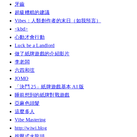
牙齒
超級糟糕的建議
Vibes：人類創作者的末日（如我預言）
<kbd>
心動才會行動
Luck be a Landlord
做了紙牌遊戲的介紹影片
李老闆
六四和弦
JOMO
「決鬥 25」紙牌遊戲基本 AI 版
睡前想到的紙牌對戰遊戲
亞麻色頭髮
這麼多人
Vibe Mastering
http://wiwi.blog
按壓式水龍頭