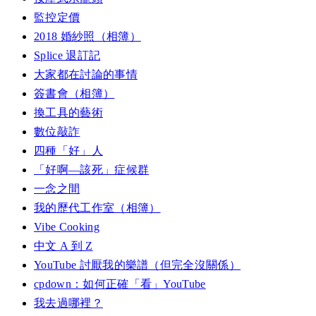
監控定價
2018 婚紗照（相簿）
Splice 退訂記
大家都在討論的事情
簽書會（相簿）
換工具的藝術
數位敲詐
四種「好」人
「好啊—該死」症候群
一念之間
我的歷代工作室（相簿）
Vibe Cooking
中文 A 到 Z
YouTube 討厭我的樂譜（但完全沒關係）
cpdown：如何正確「看」YouTube
我去過哪裡？