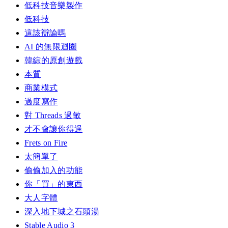
低科技音樂製作
低科技
這該辯論嗎
AI 的無限迴圈
韓綜的原創遊戲
本質
商業模式
過度寫作
對 Threads 過敏
才不會讓你得逞
Frets on Fire
太簡單了
偷偷加入的功能
你「買」的東西
大人字體
深入地下城之石頭湯
Stable Audio 3