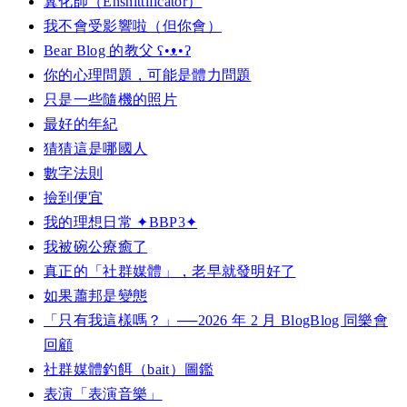
糞化師（Enshittificator）
我不會受影響啦（但你會）
Bear Blog 的教父 ʕ•ᴥ•ʔ
你的心理問題，可能是體力問題
只是一些隨機的照片
最好的年紀
猜猜這是哪國人
數字法則
撿到便宜
我的理想日常 ✦BBP3✦
我被碗公療癒了
真正的「社群媒體」，老早就發明好了
如果蕭邦是變態
「只有我這樣嗎？」──2026 年 2 月 BlogBlog 同樂會
回顧
社群媒體釣餌（bait）圖鑑
表演「表演音樂」