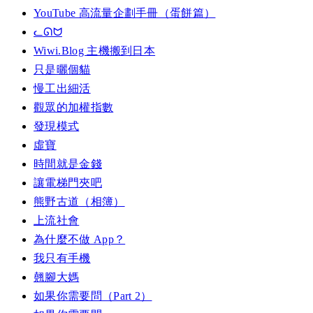
YouTube 高流量企劃手冊（蛋餅篇）
ᓚᘏᗢ
Wiwi.Blog 主機搬到日本
只是曬個貓
慢工出細活
觀眾的加權指數
發現模式
虛寶
時間就是金錢
讓電梯門夾吧
熊野古道（相簿）
上流社會
為什麼不做 App？
我只有手機
翹腳大媽
如果你需要問（Part 2）