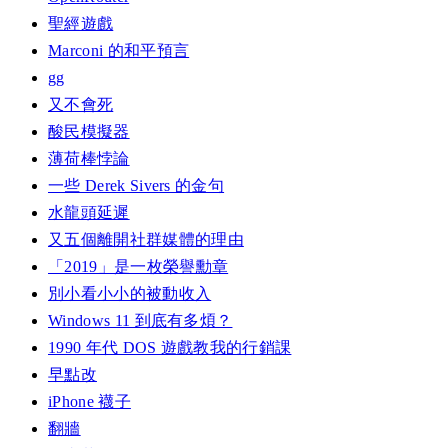
聖經遊戲
Marconi 的和平預言
gg
又不會死
酸民模擬器
薄荷棒悖論
一些 Derek Sivers 的金句
水龍頭延遲
又五個離開社群媒體的理由
「2019」是一枚榮譽勳章
別小看小小的被動收入
Windows 11 到底有多煩？
1990 年代 DOS 遊戲教我的行銷課
早點改
iPhone 襪子
翻牆