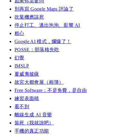
如果你需要問
別再寫 Google Maps 評論了
吹葉機應該死
停止打工、逃出泡泡、影響 AI
粗心
Google AI 模式，爛爆了！
POSSE：部落格先吃
幻覺
IMSLP
夏威夷披薩
故宮大都會展（相簿）
Free Software：不是免費，是自由
練習表面積
看不到
離線生成 AI 音樂
裝死（我就說吧）
手機的真正功能