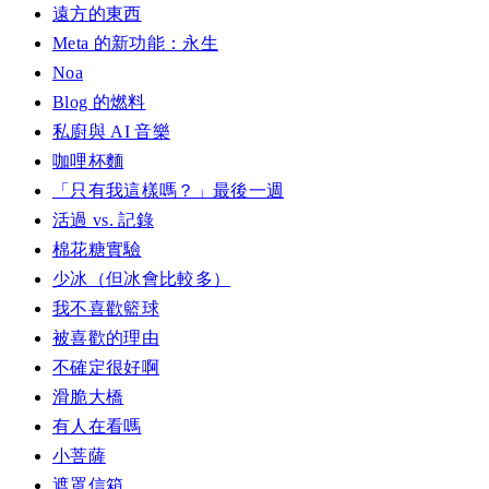
遠方的東西
Meta 的新功能：永生
Noa
Blog 的燃料
私廚與 AI 音樂
咖哩杯麵
「只有我這樣嗎？」最後一週
活過 vs. 記錄
棉花糖實驗
少冰（但冰會比較多）
我不喜歡籃球
被喜歡的理由
不確定很好啊
滑脆大橋
有人在看嗎
小菩薩
遮罩信箱