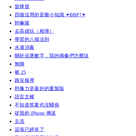
冒牌貨
四個沒用的音樂小知識 ✦BBP7✦
幹嘛賭
去高雄玩（相簿）
學習的八個法則
水溝消毒
關於追逐數字，我的偶像們怎麼說
無聊
被 25
路況報導
想像力是最好的重製版
語言主權
不知道答案也沒關係
從我的 iPhone 傳送
主流
這張已經有了