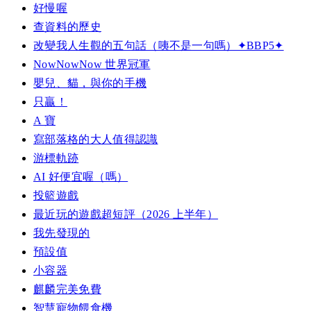
好慢喔
查資料的歷史
改變我人生觀的五句話（咦不是一句嗎）✦BBP5✦
NowNowNow 世界冠軍
嬰兒、貓，與你的手機
只贏！
A 寶
寫部落格的大人值得認識
游標軌跡
AI 好便宜喔（嗎）
投籃遊戲
最近玩的遊戲超短評（2026 上半年）
我先發現的
預設值
小容器
麒麟完美免費
智慧寵物餵食機