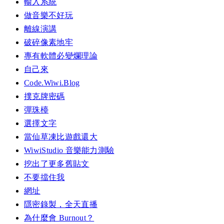
輸入系統
做音樂不好玩
離線演講
破碎像素地牢
專有軟體必變爛理論
自己來
Code.Wiwi.Blog
撲克牌密碼
彈珠檯
選擇文字
當仙草凍比遊戲還大
WiwiStudio 音樂能力測驗
挖出了更多舊貼文
不要擋住我
網址
隱密錄製，全天直播
為什麼會 Burnout？