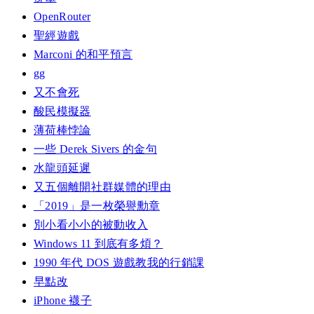
OpenRouter
聖經遊戲
Marconi 的和平預言
gg
又不會死
酸民模擬器
薄荷棒悖論
一些 Derek Sivers 的金句
水龍頭延遲
又五個離開社群媒體的理由
「2019」是一枚榮譽勳章
別小看小小的被動收入
Windows 11 到底有多煩？
1990 年代 DOS 遊戲教我的行銷課
早點改
iPhone 襪子