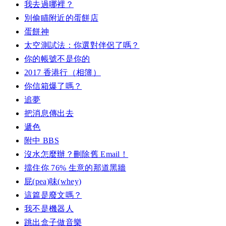
我去過哪裡？
別偷瞄附近的蛋餅店
蛋餅神
太空測試法：你選對伴侶了嗎？
你的帳號不是你的
2017 香港行（相簿）
你信箱爆了嗎？
追夢
把消息傳出去
遞色
附中 BBS
沒水怎麼辦？刪除舊 Email！
擋住你 76% 生意的那道黑牆
屁(pea)味(whey)
這篇是廢文嗎？
我不是機器人
跳出盒子做音樂