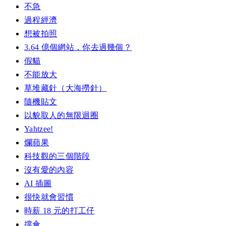
不急
過程經濟
想被拍照
3.64 億個網站，你去過幾個？
假貓
不能放大
草堆藏針（大海撈針）
隨機貼文
以貌取人的無限迴圈
Yahtzee!
爛蘋果
科技觀的三個階段
沒有愛的內容
AI 插圖
很快就會習慣
時薪 18 元的打工仔
撐傘