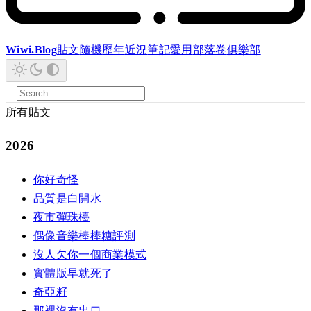
Wiwi.Blog
貼文
隨機
歷年
近況
筆記
愛用
部落卷
俱樂部
所有貼文
2026
你好奇怪
品質是白開水
夜市彈珠檯
偶像音樂棒棒糖評測
沒人欠你一個商業模式
實體版早就死了
奇亞籽
那裡沒有出口