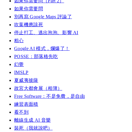
如果你需要問（Part 2）
如果你需要問
別再寫 Google Maps 評論了
吹葉機應該死
停止打工、逃出泡泡、影響 AI
粗心
Google AI 模式，爛爆了！
POSSE：部落格先吃
幻覺
IMSLP
夏威夷披薩
故宮大都會展（相簿）
Free Software：不是免費，是自由
練習表面積
看不到
離線生成 AI 音樂
裝死（我就說吧）