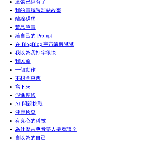
這張已經有了
我的電腦課罰站故事
離線碉堡
荒島筆電
給自己的 Prompt
在 BlogBlog 宇宙隨機逛逛
我以為我打字很快
我以前
一個動作
不想拿東西
寫下來
假進度條
AI 問題挑戰
健康檢查
有良心的科技
為什麼古典音樂人要看譜？
自以為的自己