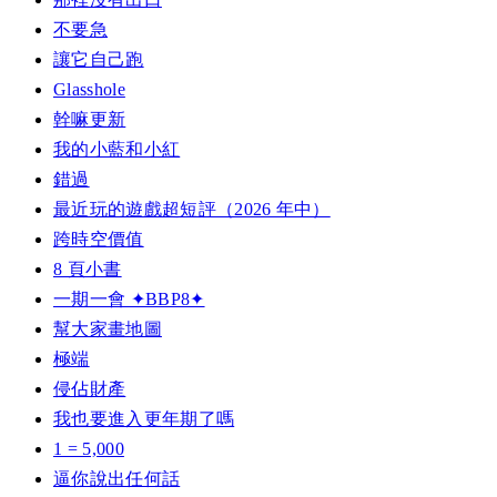
不要急
讓它自己跑
Glasshole
幹嘛更新
我的小藍和小紅
錯過
最近玩的遊戲超短評（2026 年中）
跨時空價值
8 頁小書
一期一會 ✦BBP8✦
幫大家畫地圖
極端
侵佔財產
我也要進入更年期了嗎
1 = 5,000
逼你說出任何話