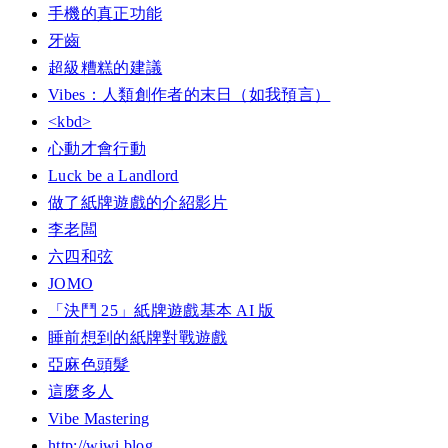
手機的真正功能
牙齒
超級糟糕的建議
Vibes：人類創作者的末日（如我預言）
<kbd>
心動才會行動
Luck be a Landlord
做了紙牌遊戲的介紹影片
李老闆
六四和弦
JOMO
「決鬥 25」紙牌遊戲基本 AI 版
睡前想到的紙牌對戰遊戲
亞麻色頭髮
這麼多人
Vibe Mastering
http://wiwi.blog