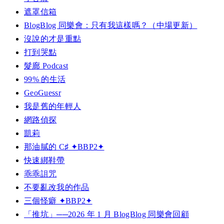
遮罩信箱
BlogBlog 同樂會：只有我這樣嗎？（中場更新）
沒說的才是重點
打到哭點
髮廊 Podcast
99% 的生活
GeoGuessr
我是舊的年輕人
網路偵探
凱莉
那油膩的 C♯ ✦BBP2✦
快速綁鞋帶
乖乖詛咒
不要亂改我的作品
三個怪癖 ✦BBP2✦
「推坑」──2026 年 1 月 BlogBlog 同樂會回顧