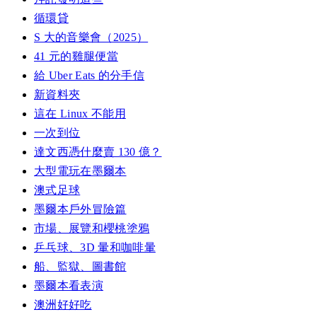
循環貸
S 大的音樂會（2025）
41 元的雞腿便當
給 Uber Eats 的分手信
新資料夾
這在 Linux 不能用
一次到位
達文西憑什麼賣 130 億？
大型電玩在墨爾本
澳式足球
墨爾本戶外冒險篇
市場、展覽和櫻桃塗鴉
乒乓球、3D 暈和咖啡暈
船、監獄、圖書館
墨爾本看表演
澳洲好好吃