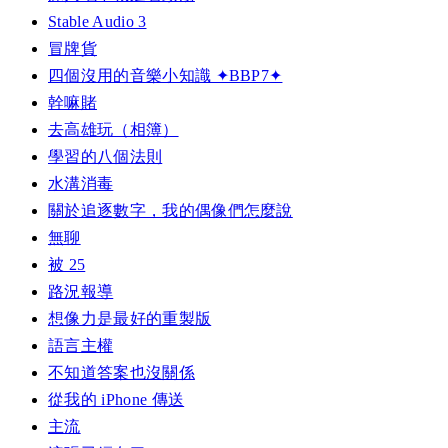
Stable Audio 3
冒牌貨
四個沒用的音樂小知識 ✦BBP7✦
幹嘛賭
去高雄玩（相簿）
學習的八個法則
水溝消毒
關於追逐數字，我的偶像們怎麼說
無聊
被 25
路況報導
想像力是最好的重製版
語言主權
不知道答案也沒關係
從我的 iPhone 傳送
主流