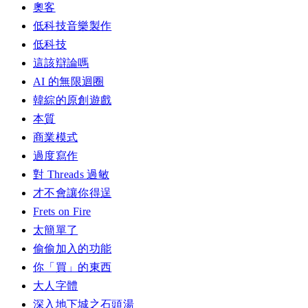
奧客
低科技音樂製作
低科技
這該辯論嗎
AI 的無限迴圈
韓綜的原創遊戲
本質
商業模式
過度寫作
對 Threads 過敏
才不會讓你得逞
Frets on Fire
太簡單了
偷偷加入的功能
你「買」的東西
大人字體
深入地下城之石頭湯