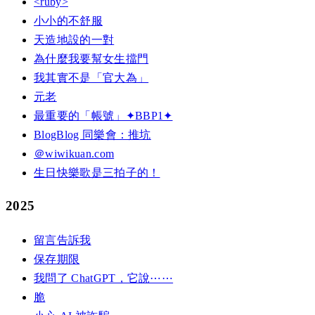
<ruby>
小小的不舒服
天造地設的一對
為什麼我要幫女生擋門
我其實不是「官大為」
元老
最重要的「帳號」✦BBP1✦
BlogBlog 同樂會：推坑
＠wiwikuan.com
生日快樂歌是三拍子的！
2025
留言告訴我
保存期限
我問了 ChatGPT，它說⋯⋯
脆