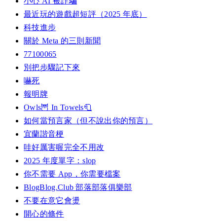
小心 AI 被詐騙
最近玩的遊戲超短評（2025 年底）
科技進步
關於 Meta 的三則新聞
77100065
別把步驟記下來
嚇死
報明牌
Owls🦉 In Towels🧻
如何當預言家（但不說出你的預言）
宜蘭諧音梗
哇好厲害喔完全不用改
2025 年度單字：slop
你不需要 App，你需要檔案
BlogBlog.Club 部落部落俱樂部
不要在意它會燙
開心的條件