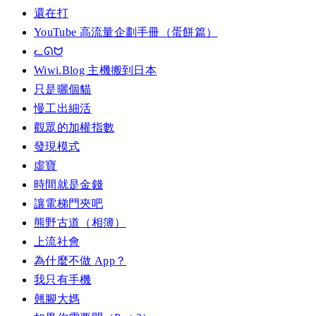
還在打
YouTube 高流量企劃手冊（蛋餅篇）
ᓚᘏᗢ
Wiwi.Blog 主機搬到日本
只是曬個貓
慢工出細活
觀眾的加權指數
發現模式
虛寶
時間就是金錢
讓電梯門夾吧
熊野古道（相簿）
上流社會
為什麼不做 App？
我只有手機
翹腳大媽