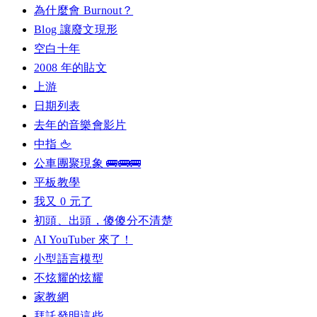
為什麼會 Burnout？
Blog 讓廢文現形
空白十年
2008 年的貼文
上游
日期列表
去年的音樂會影片
中指 🖕
公車團聚現象 🚌🚌🚌
平板教學
我又 0 元了
初頭、出頭，傻傻分不清楚
AI YouTuber 來了！
小型語言模型
不炫耀的炫耀
家教網
拜託發明這些