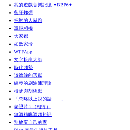
我的遊戲音樂記憶 ✦BBP6✦
藍牙炸彈
把對的人嚇跑
單眼相機
大家都
如數家珍
WTFApp
文字接龍大師
時代趨勢
道德線的形狀
練琴的刷油漆理論
根號與胡桃派
「忽略以上說的話⋯⋯」
老照片 2（相簿）
無酒精啤酒超短評
別放棄自己的家