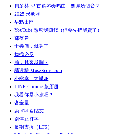
貝多芬 32 首鋼琴奏鳴曲，要彈幾個音？
2025 形象照
早點出門
YouTube 想幫我賺錢（但要先把我賣了）
部落卷
十幾個，就夠了
物極必反
賴，越來越爛？
請遠離 MuseScore.com
小檔案，大樂趣
LINE Chrome 版掰掰
我看你是小孩吧？！
含金量
第 474 篇貼文
別停止打字
長期支援（LTS）