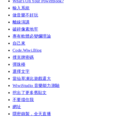
What's On Your PowerBook?
輸入系統
做音樂不好玩
離線演講
破碎像素地牢
專有軟體必變爛理論
自己來
Code.Wiwi.Blog
撲克牌密碼
彈珠檯
選擇文字
當仙草凍比遊戲還大
WiwiStudio 音樂能力測驗
挖出了更多舊貼文
不要擋住我
網址
隱密錄製，全天直播