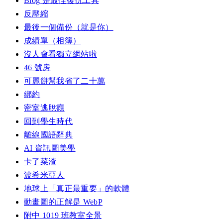
Blog 是最佳復仇工具
反壓縮
最後一個備份（就是你）
成績單（相簿）
沒人會看獨立網站啦
46 號房
可麗餅幫我省了二十萬
綁約
密室逃脫癮
回到學生時代
離線國語辭典
AI 資訊圖美學
卡了菜渣
波希米亞人
地球上「真正最重要」的軟體
動畫圖的正解是 WebP
附中 1019 班教室全景