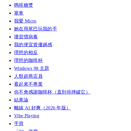
嗎啡糖漿
塞車
我愛 Micro
她在用尾巴玩我的手
壞習慣病毒
我的便宜貨優越感
理想的相反
理想的咖啡杯
Windows 98 主題
人類超商店員
看起來不專業
你不會感謝咖啡杯（直到你摔破它）
結果論
離線 AI 好爽（2026 年版）
Vibe Playing
手滑