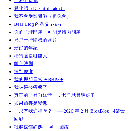
「00」遊戲
糞化師（Enshittificator）
我不會受影響啦（但你會）
Bear Blog 的教父 ʕ•ᴥ•ʔ
你的心理問題，可能是體力問題
只是一些隨機的照片
最好的年紀
猜猜這是哪國人
數字法則
撿到便宜
我的理想日常 ✦BBP3✦
我被碗公療癒了
真正的「社群媒體」，老早就發明好了
如果蕭邦是變態
「只有我這樣嗎？」──2026 年 2 月 BlogBlog 同樂會
回顧
社群媒體釣餌（bait）圖鑑