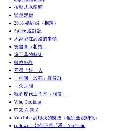
按壓式水龍頭
監控定價
2018 婚紗照（相簿）
Splice 退訂記
大家都在討論的事情
簽書會（相簿）
換工具的藝術
數位敲詐
四種「好」人
「好啊—該死」症候群
一念之間
我的歷代工作室（相簿）
Vibe Cooking
中文 A 到 Z
YouTube 討厭我的樂譜（但完全沒關係）
cpdown：如何正確「看」YouTube