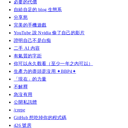
必要的代價
自給自足的 blog 生態系
分享慾
完美的手機遊戲
YouTube 說 Nvidia 偷了自己的影片
證明自己不是白痴
二手 AI 內容
有氣質的字距
你可以永久觀看（至少一年之內可以）
生產力的盡頭是沒用 ✦BBP4✦
「現在」的力量
不解釋
急沒有用
公開私訊體
/crepe
GitHub 想吃掉你的程式碼
426 號房