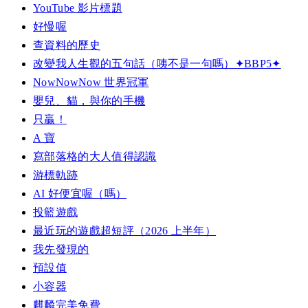
YouTube 影片標題
好慢喔
查資料的歷史
改變我人生觀的五句話（咦不是一句嗎）✦BBP5✦
NowNowNow 世界冠軍
嬰兒、貓，與你的手機
只贏！
A 寶
寫部落格的大人值得認識
游標軌跡
AI 好便宜喔（嗎）
投籃遊戲
最近玩的遊戲超短評（2026 上半年）
我先發現的
預設值
小容器
麒麟完美免費