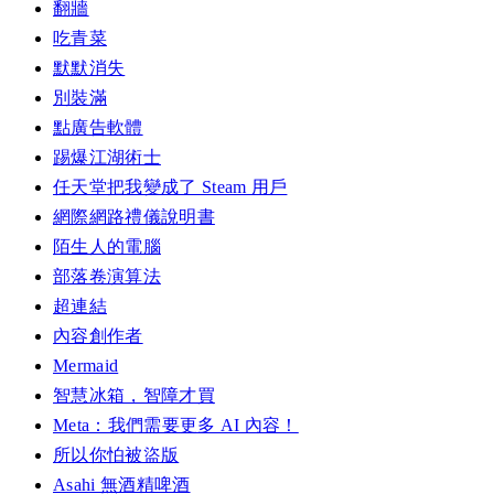
翻牆
吃青菜
默默消失
別裝滿
點廣告軟體
踢爆江湖術士
任天堂把我變成了 Steam 用戶
網際網路禮儀說明書
陌生人的電腦
部落卷演算法
超連結
內容創作者
Mermaid
智慧冰箱，智障才買
Meta：我們需要更多 AI 內容！
所以你怕被盜版
Asahi 無酒精啤酒