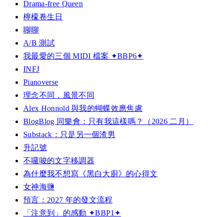
Drama-free Queen
檸檬卷生日
聊聊
A/B 測試
我最愛的三個 MIDI 檔案 ✦BBP6✦
INFJ
Pianoverse
理念不同，風景不同
Alex Honnold 與我的蝴蝶效應焦慮
BlogBlog 同樂會：只有我這樣嗎？（2026 二月）
Substack：只是另一個渣男
升記號
不囉唆的文字移調器
為什麼我不想寫《黑白大廚》的心得文
女神海鹽
預言：2027 年的發文流程
「注意到」的感動 ✦BBP1✦