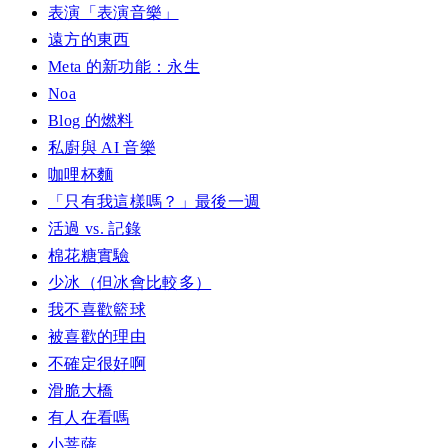
表演「表演音樂」
遠方的東西
Meta 的新功能：永生
Noa
Blog 的燃料
私廚與 AI 音樂
咖哩杯麵
「只有我這樣嗎？」最後一週
活過 vs. 記錄
棉花糖實驗
少冰（但冰會比較多）
我不喜歡籃球
被喜歡的理由
不確定很好啊
滑脆大橋
有人在看嗎
小菩薩