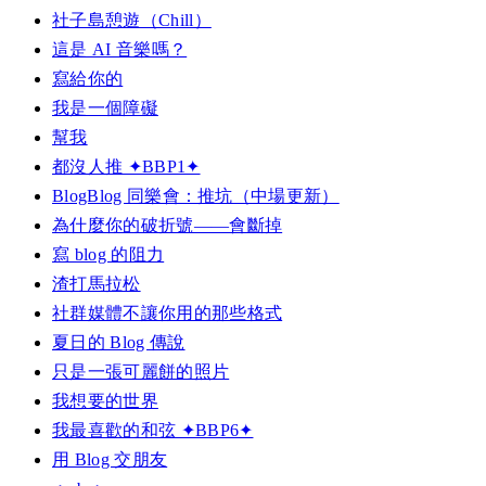
社子島憩遊（Chill）
這是 AI 音樂嗎？
寫給你的
我是一個障礙
幫我
都沒人推 ✦BBP1✦
BlogBlog 同樂會：推坑（中場更新）
為什麼你的破折號——會斷掉
寫 blog 的阻力
渣打馬拉松
社群媒體不讓你用的那些格式
夏日的 Blog 傳說
只是一張可麗餅的照片
我想要的世界
我最喜歡的和弦 ✦BBP6✦
用 Blog 交朋友