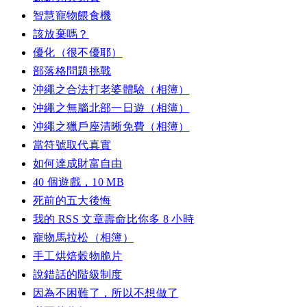
智慧寵物餵食機
該放棄嗎？
優化（很不優耶）
部落格問題挑戰
沖繩之合法打老婆體驗（相簿）
沖繩之無腦北部一日遊（相簿）
沖繩之獵戶座清晰免費（相簿）
當符號取代真實
如何達成財富自由
40 個遊戲，10 MB
死前的五大後悔
我的 RSS 文章壽命比你多 8 小時
寵物馬拉松（相簿）
手工烘焙穀物脆片
說錯話的階級制度
因為不困難了，所以不想做了